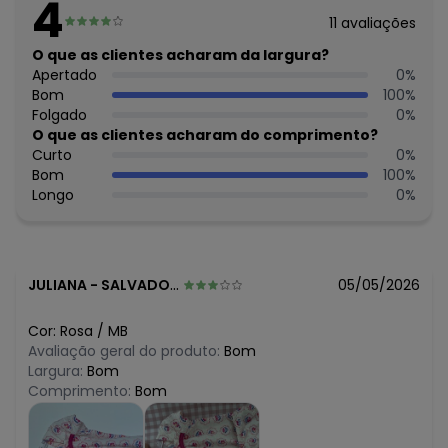
4
algum dia do mês, para o menor tamanho disponível.
11
avaliações
N/D*
agosto/2026
N/D*
O que as clientes acharam da largura?
julho/2026
N/D*
Apertado
0
%
junho/2026
R$ 45,96
Bom
100
%
maio/2026
R$ 57,45
Folgado
0
%
abril/2026
R$ 57,45
O que as clientes acharam do comprimento?
março/2026
N/D*
Curto
0
%
fevereiro/2026
Bom
100
%
Longo
0
%
JULIANA
-
SALVADOR - BA
05/05/2026
Cor:
Rosa
/
MB
Avaliação geral do produto:
Bom
Largura:
Bom
Comprimento:
Bom