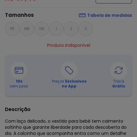
Tamanhos
Tabela de medidas
PB
MB
GB
1
2
3
Produto indisponível
10
x
Preços
Exclusivos
Troca
sem juros
no App
Grátis
Descrição
Com laço delicado, o vestido para bebê tem caimento
soltinho que garante liberdade para cada descoberta do
dia. A calcinha que acompanha entra como um detalhe