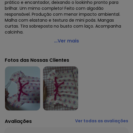
prático e encantador, deixando o lookinho pronto para
brilhar. Um mimo completo! Feito com algodão
responsável. Produção com menor impacto ambiental.
Malha com elastano e textura de mini poás. Mangas
curtas. Tira sobreposta no busto com laço. Acompanha
calcinha.
Alakazoo - Vestido Bebê com Calcinha de Algodão
...Ver mais
Rosa
Código do produto: 8292348
Fotos das Nossas Clientes
Fornecedor: LUNELLI COMERCIO DO VESTUARIO LTDA / CNPJ
75.552.133/0001-70
Feito: BRASIL
Cuidados para conservação do produto: Lavagem a mão;
Não alvejar; Não secar em tambor; Secagem em varal à
sombra; Não passar; Não limpar a seco; Limpeza a úmido
profissional; Processo suave;
Tecido: Algodão
Composição: Vestido e Calcinha 96% Algodão 4% Elastano
Avaliações
Ver todas as avaliações
Histórico de preços
O preço apresentado abaixo é o menor oferecido em