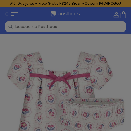
Até 10x s juros + Frete Grátis R$249 Brasil -Cupom PRORROGOU