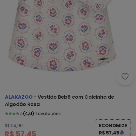
Alak
ALAKAZOO
-
Vestido Bebê com Calcinha de
Algodão Rosa
(
4,0
)
11
avaliações
ECONOMIZE
R$ 114,90
R$ 57,45
R$ 57,45