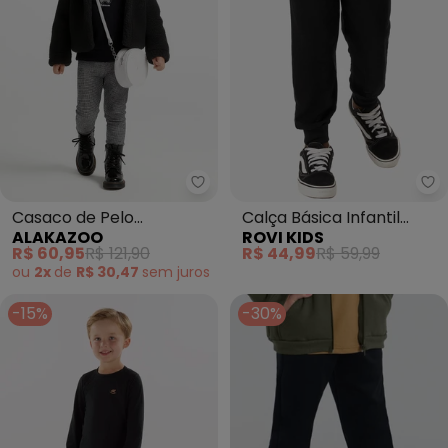
Alakazoo - Casaco de Pelo Carn
Ro
Casaco de Pelo
Calça Básica Infantil
ALAKAZOO
ROVI KIDS
Carneirinho (Preto)
(Preto)
R$ 60,95
R$ 121,90
R$ 44,99
R$ 59,99
ou
2x
de
R$ 30,47
sem
juros
-15%
-30%