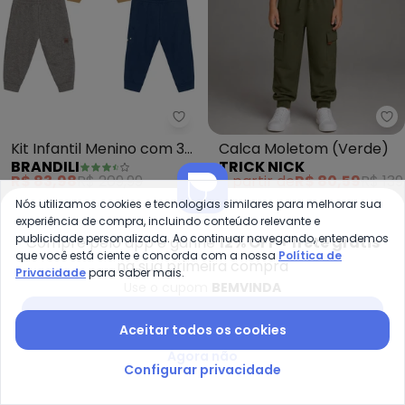
Brandili - Kit Infantil Menino co
Tr
Kit Infantil Menino com 3
Calca Moletom (Verde)
BRANDILI
TRICK NICK
Calças Sortidas
R$ 83,98
R$ 209,99
A partir de
R$ 80,59
R$ 139
ou
2x
de
R$ 41,99
sem
juros
ou
2x
de
R$ 40,29
sem
juros
Nós utilizamos cookies e tecnologias similares para melhorar sua
experiência de compra, incluindo conteúdo relevante e
-30%
-65%
publicidade personalizada. Ao continuar navegando, entendemos
Compre pelo app e ganhe
12% OFF + frete grátis
que você está ciente e concorda com a nossa
Política de
na sua primeira compra
Privacidade
para saber mais.
Use o cupom
BEMVINDA
Baixar app Posthaus
Aceitar todos os cookies
Agora não
Configurar privacidade