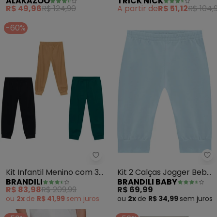
ALAKAZOO
TRICK NICK
Infantil com Elastano
(Preto)
R$ 49,96
R$ 124,90
A partir de
R$ 51,12
R$ 104,
(Preto)
-60%
Brandili - Kit Infantil Menino co
Br
Kit Infantil Menino com 3
Kit 2 Calças Jogger Bebê
BRANDILI
BRANDILI BABY
Calças Sortidas
Unissex (Azul)
R$ 83,98
R$ 209,99
R$ 69,99
ou
2x
de
R$ 41,99
sem
juros
ou
2x
de
R$ 34,99
sem
juros