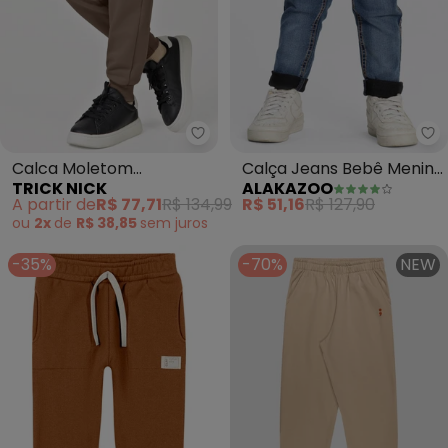
Trick Nick - Calca Moletom (M
Al
Calca Moletom
Calça Jeans Bebê Menino
TRICK NICK
ALAKAZOO
(Marrom)
com Elastano (Azul)
A partir de
R$ 77,71
R$ 134,99
R$ 51,16
R$ 127,90
ou
2x
de
R$ 38,85
sem
juros
-35%
-70%
NEW