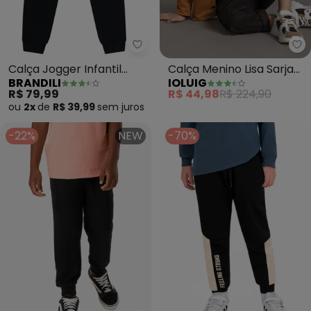
Brandili - Calça Jogger Infanti
Io
Calça Jogger Infantil
Calça Menino Lisa Sarja
BRANDILI
IOLUIG
Menino em Moletinho
com Elastano (Preto)
R$ 79,99
R$ 44,98
R$ 224,90
(Preto)
ou
2x
de
R$ 39,99
sem
juros
-22%
NEW
-70%