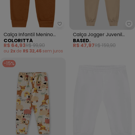
Colorittá - Calça Infantil Men
Ba
Calça Infantil Menino
Calça Jogger Juvenil
COLORITTÁ
BASED.
Moletom Piquê (Marrom)
Masculina em Moletom
R$ 64,93
R$ 99,90
R$ 47,97
R$ 159,90
(Bege)
ou
2x
de
R$ 32,46
sem
juros
-15%