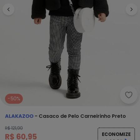
Alak
-50%
ALAKAZOO
-
Casaco de Pelo Carneirinho Preto
R$ 121,90
ECONOMIZE
R$ 60,95