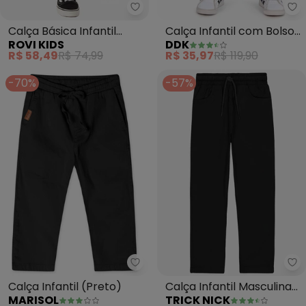
Rovi Kids - Calça Básica Infantil
Dd
Calça Básica Infantil
Calça Infantil com Bolsos
ROVI KIDS
DDK
(Preto)
(Preto)
R$ 58,49
R$ 74,99
R$ 35,97
R$ 119,90
-70%
-57%
Marisol - Calça Infantil (Preto)
Tr
Calça Infantil (Preto)
Calça Infantil Masculina
MARISOL
TRICK NICK
Cotelê (Preto)