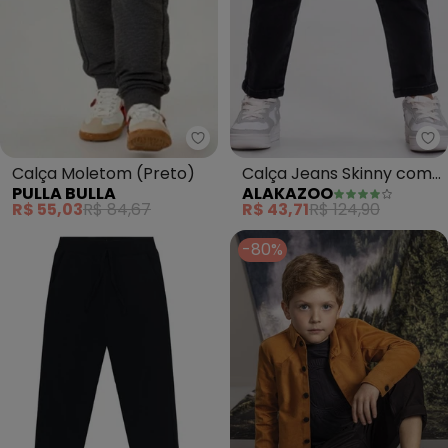
Pulla Bulla - Calça Moletom (Pr
Calça Moletom (Preto)
Calça Jeans Skinny com
PULLA BULLA
ALAKAZOO
Cintura Ajustável (Preto)
R$ 55,03
R$ 84,67
R$ 43,71
R$ 124,90
-80%