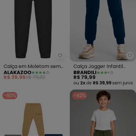
Alakazoo - Calça em Moletom s
Br
Calça em Moletom sem
Calça Jogger Infantil
ALAKAZOO
BRANDILI
Felpa (Cinza)
Menino em Moletinho
R$ 39,95
R$ 79,90
R$ 79,99
(Azul)
ou
2x
de
R$ 39,99
sem
juros
-60%
-42%