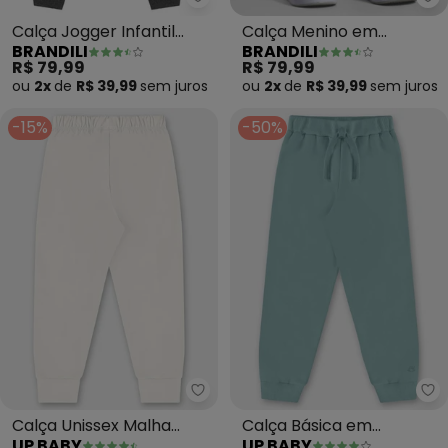
Brandili - Calça Jogger Infanti
Br
Calça Jogger Infantil
Calça Menino em
BRANDILI
BRANDILI
Menino em Moletinho
Moletinho (Marrom)
R$ 79,99
R$ 79,99
(Cinza)
ou
2x
de
R$ 39,99
sem
juros
ou
2x
de
R$ 39,99
sem
juros
-15%
-50%
Up Baby - Calça Unissex Malha
Up
Calça Unissex Malha
Calça Básica em
UP BABY
UP BABY