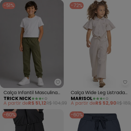
-51%
-72%
Trick Nick - Calça Infantil Masc
Ma
Calça Infantil Masculina
Calça Wide Leg Listrada
TRICK NICK
MARISOL
(Verde)
Infantil Feminina (Roxo)
A partir de
R$ 51,12
R$ 104,99
A partir de
R$ 52,90
R$ 189
-60%
-60%