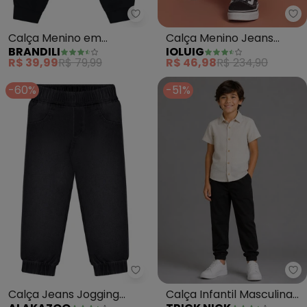
Brandili - Calça Menino em Mole
Io
Calça Menino em
Calça Menino Jeans
BRANDILI
IOLUIG
Moletinho (Preto)
(Preto)
R$ 39,99
R$ 79,99
R$ 46,98
R$ 234,90
-60%
-51%
Alakazoo - Calça Jeans Jogging 
Tr
Calça Jeans Jogging
Calça Infantil Masculina