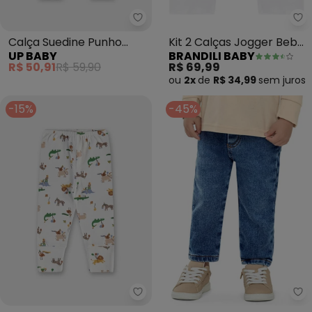
Up Baby - Calça Suedine Punh
Br
Calça Suedine Punho
Kit 2 Calças Jogger Bebê
UP BABY
BRANDILI BABY
Estampado
Unissex (Branco)
R$ 50,91
R$ 59,90
R$ 69,99
ou
2x
de
R$ 34,99
sem
juros
-15%
-45%
Up Baby - Calça Suedine Punh
Co