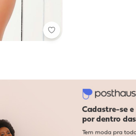
Alma Dolce - Maiô Azul com as Co
ação