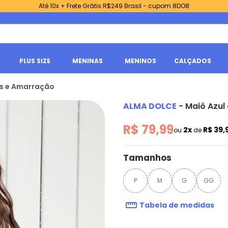
Até 10x + Frete Grátis R$249 Brasil - cupom 8DO8
PLUS SIZE
MENINAS
MENINOS
CALÇADOS
as e Amarração
ALMA DOLCE
-
Maiô Azul
R$ 79,99
2x
R$ 39,
ou
de
Tamanhos
P
M
G
GG
Tabela de medidas