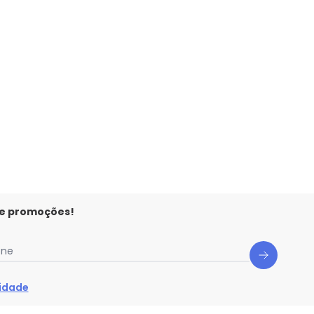
ontrastantes
 e promoções!
one
cidade