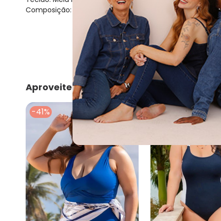
Composição: 88% poliamida 12% elastano
Aproveite e compre junto
-41%
-30%