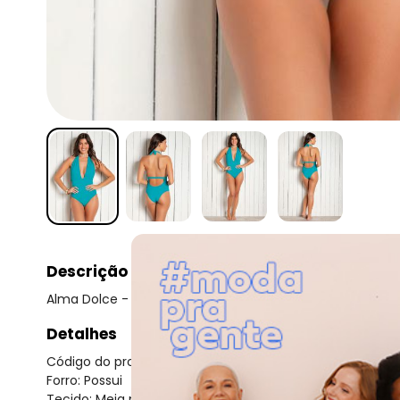
Descrição
Alma Dolce - Maiô Azul com as Costas Abertas e Amarr
Detalhes
Código do produto: 3215533
Forro: Possui
Tecido: Meia malha