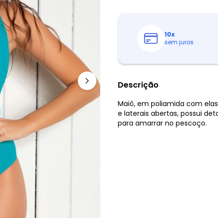
10
x
sem juros
Descrição
Maiô, em poliamida com elas
e laterais abertas, possui det
para amarrar no pescoço.