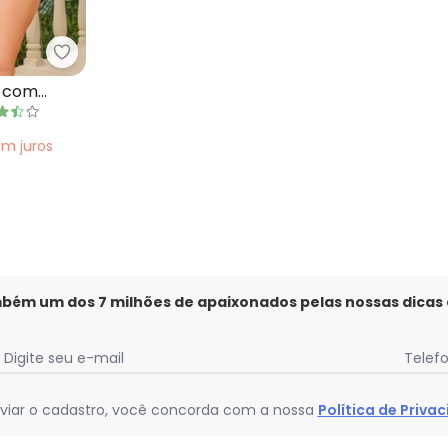
em Malha Fria
Marguerite - Maiô Azul Marinho com Recortes C
o com
tantes
em
juros
mbém um dos 7 milhões de apaixonados pelas nossas dicas
Digite seu e-mail
Telef
viar o cadastro, você concorda com a nossa
Política de Priva