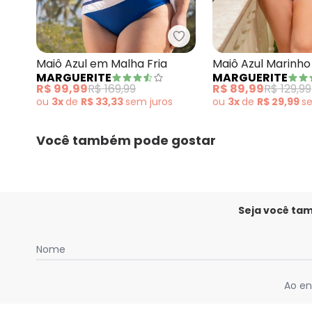
Marguerite - Maiô Azul 
Maiô Azul em Malha Fria
Maiô Azul Marinh
MARGUERITE
MARGUERITE
Recortes Contras
R$ 99,99
R$ 169,99
R$ 89,99
R$ 129,99
ou
3x
de
R$ 33,33
sem
juros
ou
3x
de
R$ 29,99
s
Você também pode gostar
Seja você ta
Nome
Ao en