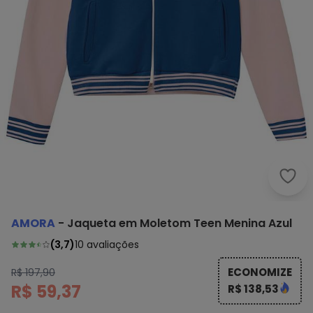
Amor
AMORA
-
Jaqueta em Moletom Teen Menina Azul
(
3,7
)
10
avaliações
ECONOMIZE
R$ 197,90
R$ 59,37
R$ 138,53