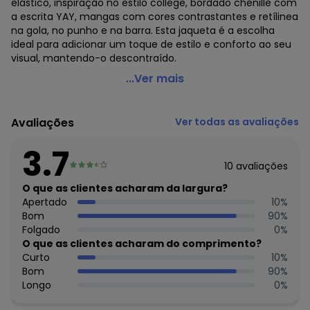
elástico, inspiração no estilo college, bordado chenille com
a escrita YAY, mangas com cores contrastantes e retílinea
na gola, no punho e na barra. Esta jaqueta é a escolha
ideal para adicionar um toque de estilo e conforto ao seu
visual, mantendo-o descontraído.
Amora - Jaqueta em Moletom Teen Menina Azul
...Ver mais
Código do produto: 7308088
Modelagem: Ampla
Avaliações
Ver todas as avaliações
Comprimento da manga: Longa
Forro: Não
3.7
Cinto: Não acompanha
10
avaliações
Decote frente: V
Decote costas: V
O que as clientes acharam da largura?
Fornecedor: KYLY INDUSTRIA TEXTIL LTDA / CNPJ
Apertado
10
%
78.855.830/0001-98
Bom
90
%
Feito: Nacional
Folgado
0
%
Cuidados para conservação do produto: Para melhor
O que as clientes acharam do comprimento?
conservação do produto, lavar à mão com sabão neutro.
Curto
10
%
Evite deixar as peças de molho para não desbotá-las e
Bom
90
%
nem manchá-las. Passar até 110º.
Longo
0
%
Observação: Sem estampa