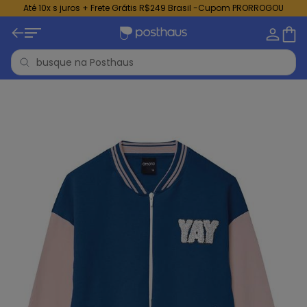
Até 10x s juros + Frete Grátis R$249 Brasil -Cupom PRORROGOU