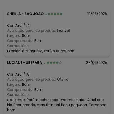
Tecido: Moletom peluciado
Composição: 100% algodão
SHEILLA
-
SAO JOAO DO PARAISO - MG
19/03/2025
Histórico de preços
O preço apresentado abaixo é o menor oferecido em
Cor:
Azul
/
14
algum dia do mês, para o menor tamanho disponível.
Avaliação geral do produto:
Incrível
N/D*
agosto/2026
Largura:
Bom
N/D*
julho/2026
Comprimento:
Bom
R$ 59,37
junho/2026
Comentário:
R$ 59,37
maio/2026
Excelente a jaqueta, muito quentinha
N/D*
abril/2026
N/D*
março/2026
LUCIANE
-
UBERABA - MG
27/06/2025
N/D*
fevereiro/2026
Cor:
Azul
/
18
Avaliação geral do produto:
Ótimo
Largura:
Bom
Comprimento:
Bom
Comentário:
excelente. Porém achei pequena mas cabe. A hei que
iria ficar grande, mas tbm nai ficou pequena. Tamanho
bom