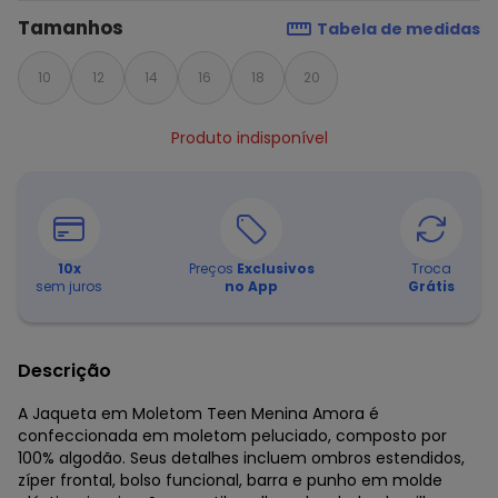
Tamanhos
Tabela de medidas
10
12
14
16
18
20
Produto indisponível
10
x
Preços
Exclusivos
Troca
sem juros
no App
Grátis
Descrição
A Jaqueta em Moletom Teen Menina Amora é
confeccionada em moletom peluciado, composto por
100% algodão. Seus detalhes incluem ombros estendidos,
zíper frontal, bolso funcional, barra e punho em molde