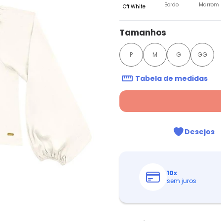
Bordo
Marrom
Off White
Tamanhos
P
M
G
GG
Tabela de medidas
Desejos
10
x
sem juros