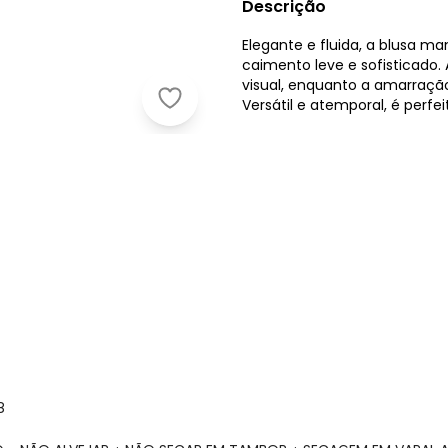
Descrição
Elegante e fluida, a blusa 
caimento leve e sofisticad
visual, enquanto a amarraçã
Versátil e atemporal, é perf
Angel - Blusa Viscose Essentials Of
8