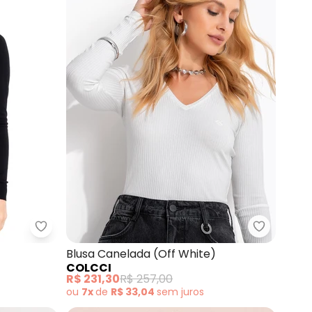
8 Cozy Winter em Tricoline (Roxo)
Colcci - Blusa (Preto)
Colcci - 
Blusa Canelada (Off White)
COLCCI
R$ 231,30
R$ 257,00
ou
7x
de
R$ 33,04
sem
juros