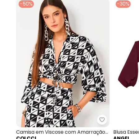
-50%
-30%
Colcci - Cami
Camisa em Viscose com Amarração
Blusa Esse
COLCCI
ANGEL