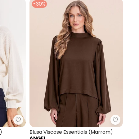
-30%
Forum - Blusão Canelado (Off White)
Angel - B
)
Blusa Viscose Essentials (Marrom)
ANGEL