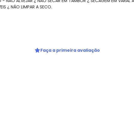
O - NÃO ALVEJAR ¿ NÃO SECAR EM TAMBOR ¿ SECAGEM EM VARAL 
IS ¿ NÃO LIMPAR A SECO.
Faça a primeira avaliação