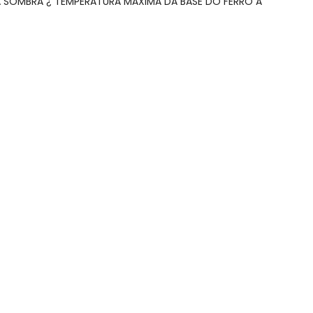
A SOMBRA ¿ TEMPERATURA MÁXIMA DA BASE DO FERRO A