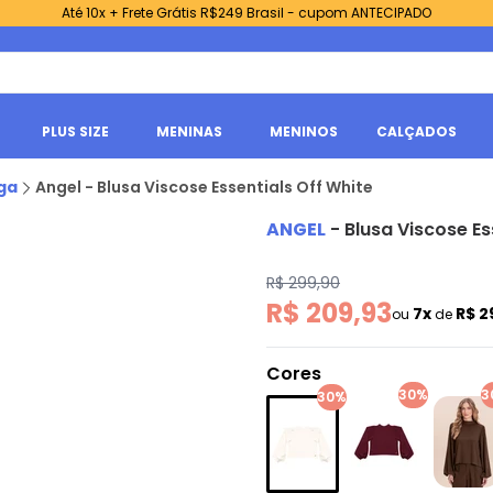
Até 10x + Frete Grátis R$249 Brasil - cupom ANTECIPADO
PLUS SIZE
MENINAS
MENINOS
CALÇADOS
ga
Angel - Blusa Viscose Essentials Off White
ANGEL
-
Blusa Viscose Es
R$ 299,90
R$ 209,93
7x
R$ 2
ou
de
Cores
30%
3
30%