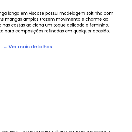
manga longa em viscose possui modelagem soltinha com
o. As mangas amplas trazem movimento e charme ao
o nas costas adiciona um toque delicado e feminino.
eita para composições refinadas em qualquer ocasião.
f White
... Ver mais detalhes