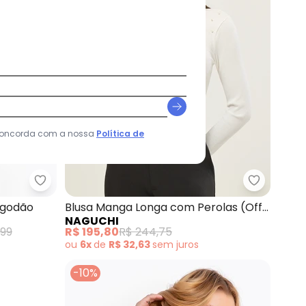
 concorda com a nossa
Política de
n em Geometric Flow (Branco)
Quintess - Blusa Branca em Laise de Algodão
Naguchi -
lgodão
Blusa Manga Longa com Perolas (Off
NAGUCHI
White)
,99
R$ 195,80
R$ 244,75
ou
6x
de
R$ 32,63
sem
juros
-10%