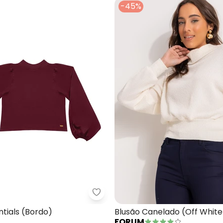
-45%
sa em Viscose com Amarração (Estampada)
Angel - Blusa Essentials (Bordo)
ntials (Bordo)
Blusão Canelado (Off White
FORUM