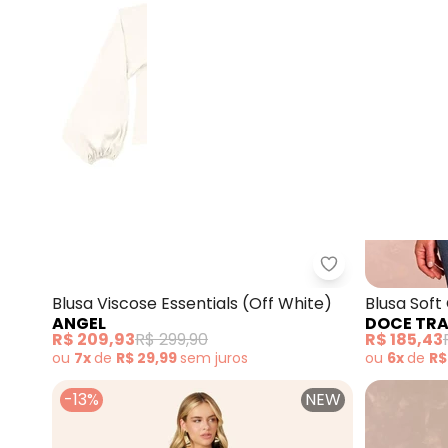
Angel - Blusa V
Blusa Viscose Essentials (Off White)
Blusa Sof
ANGEL
DOCE TR
(Branco)
R$ 209,93
R$ 299,90
R$ 185,43
ou
7x
de
R$ 29,99
sem
juros
ou
6x
de
R$
-13%
NEW