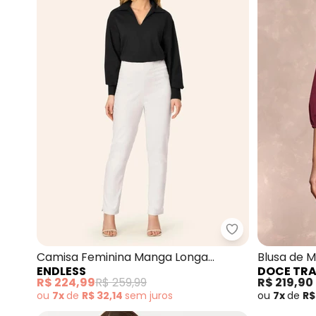
Endless - Cami
Camisa Feminina Manga Longa
Blusa de 
ENDLESS
DOCE TR
Decote V (Preto)
Tricoline 
R$ 224,99
R$ 259,99
R$ 219,90
ou
7x
de
R$ 32,14
sem
juros
ou
7x
de
R$