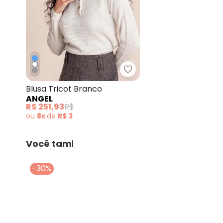
Angel - Blusa Tricot Bra
Blusa Tricot Branco
ANGEL
R$ 251,93
R$ 359,90
ou
8x
de
R$ 31,49
sem
juros
Você também pode gostar
-30%
-30%