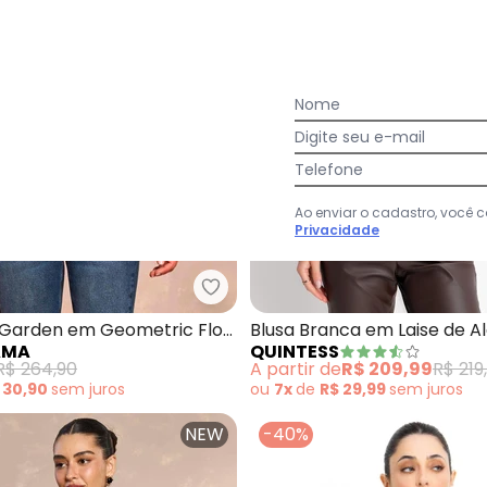
Nome
Digite seu e-mail
Telefone
Ao enviar o cadastro, você
Privacidade
iscose Essentials (Off White)
Doce Trama - Blusa Soft Garde
t Garden em Geometric Flow
Blusa Branca em Laise de A
AMA
QUINTESS
R$ 264,90
A partir de
R$ 209,99
R$ 219
 30,90
sem
juros
ou
7x
de
R$ 29,99
sem
juros
NEW
-40%