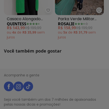
algum dia do mês, para o menor tamanho disponível.
N/D*
agosto/2026
N/D*
julho/2026
Rosal
Quintess - Casaco Alongado Ve
N/D*
junho/2026
Parka Verde Militar
Casaco Alongado
R$ 118,96
maio/2026
ROSALIE
QUINTESS
R$ 135,96
com Bolsos
Verde com Bolsos
abril/2026
R$ 158,99
R$ 199,99
R$ 143,99
R$ 199,99
R$ 135,96
março/2026
Frontais
ou
5x
de
R$ 31,79
sem
ou
4x
de
R$ 35,99
sem
N/D*
fevereiro/2026
juros
juros
Você também pode gostar
Acompanhe a gente
Seja você também um dos 7 milhões de apaixonados
pelas nossas dicas e promoções!