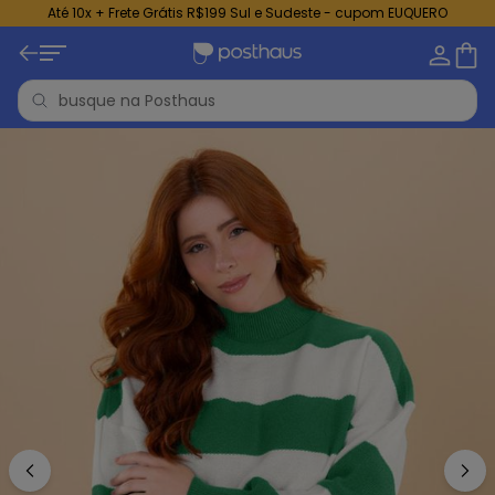
Até 10x + Frete Grátis R$199 Sul e Sudeste - cupom EUQUERO