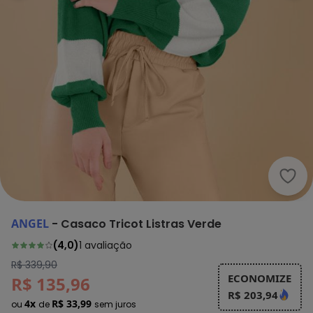
Ange
ANGEL
-
Casaco Tricot Listras Verde
(
4,0
)
1
avaliação
R$ 339,90
ECONOMIZE
R$ 135,96
R$ 203,94
4x
R$ 33,99
ou
de
sem juros