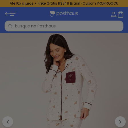
Até 10x s juros + Frete Grátis R$249 Brasil -Cupom PRORROGOU