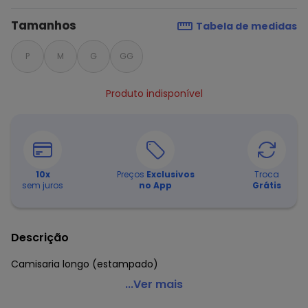
Tamanhos
Tabela de medidas
P
M
G
GG
Produto indisponível
10
x
Preços
Exclusivos
Troca
sem juros
no App
Grátis
Descrição
Camisaria longo (estampado)
Anna Kock - Pijama Americano Longo Estampado
...Ver mais