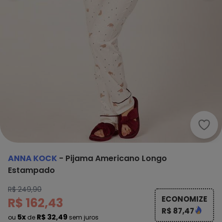
Anna
ANNA KOCK
-
Pijama Americano Longo
Estampado
R$ 249,90
ECONOMIZE
R$ 162,43
R$ 87,47
5x
R$ 32,49
ou
de
sem juros