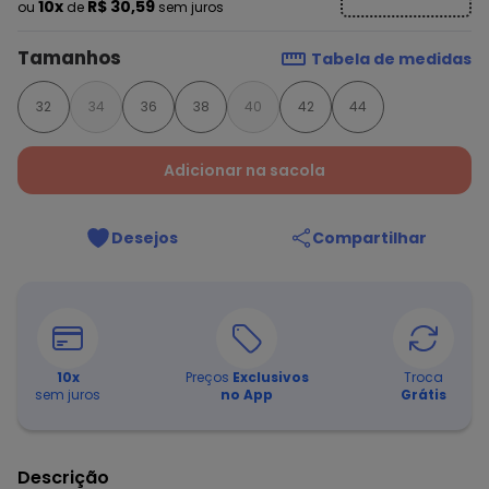
10x
R$ 30,59
ou
de
sem juros
Tamanhos
Tabela de medidas
32
34
36
38
40
42
44
Adicionar na sacola
Desejos
Compartilhar
10
x
Preços
Exclusivos
Troca
sem juros
no App
Grátis
Descrição