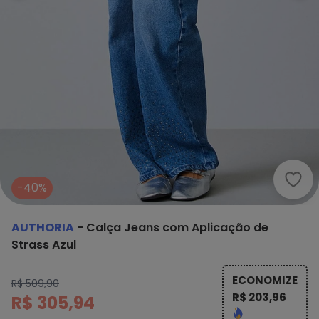
Auth
-40%
AUTHORIA
-
Calça Jeans com Aplicação de
Strass Azul
ECONOMIZE
R$ 509,90
R$ 203,96
R$ 305,94