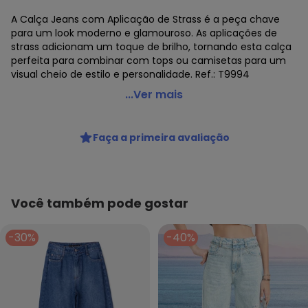
A Calça Jeans com Aplicação de Strass é a peça chave
para um look moderno e glamouroso. As aplicações de
strass adicionam um toque de brilho, tornando esta calça
perfeita para combinar com tops ou camisetas para um
visual cheio de estilo e personalidade. Ref.: T9994
Authoria - Calça Jeans com Aplicação de Strass Azul
...Ver mais
Código do produto: 7894056
Fornecedor: TEX COTTON INDUSTRIA DE CONFECCOES /
Faça a primeira avaliação
CNPJ 79.525.242/0001-59
Feito: Brasil
Cuidados para conservação do produto: Não alvejar, Não
lavar a seco, Temperatura máxima da base do ferro a
150ºC, Não secar em tambor
Você também pode gostar
Tecido: Jeans
Composição: 100% Algodão
-30%
-40%