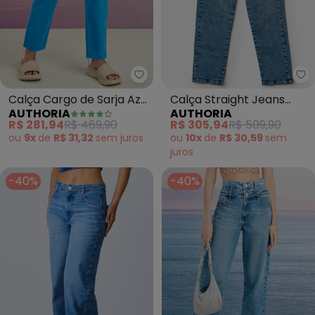
Authoria - Calça Cargo de Sarja 
Au
Calça Cargo de Sarja Azul
Calça Straight Jeans
AUTHORIA
AUTHORIA
(Azul)
(Azul)
R$ 281,94
R$ 469,90
R$ 305,94
R$ 509,90
ou
9x
de
R$ 31,32
sem
juros
ou
10x
de
R$ 30,59
sem
juros
-40%
-40%