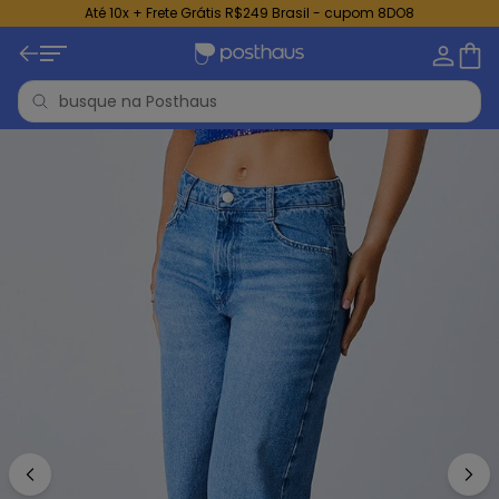
Até 10x + Frete Grátis R$249 Brasil - cupom 8DO8