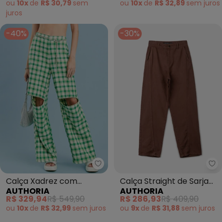
ou
10x
de
R$ 30,79
sem
ou
10x
de
R$ 32,89
sem
juros
juros
-40%
-30%
Authoria - Calça Xadrez com Pe
Au
Calça Xadrez com
Calça Straight de Sarja
AUTHORIA
AUTHORIA
Pedraria (Verde)
Marrom (Marrom)
R$ 329,94
R$ 549,90
R$ 286,93
R$ 409,90
ou
10x
de
R$ 32,99
sem
juros
ou
9x
de
R$ 31,88
sem
juros