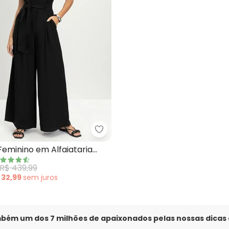
aquinho Risca de Giz com Maxi Laço (Off White)
Essendi - Macacão Feminino em A
eminino em Alfaiataria
R$ 439,99
 32,99
sem
juros
mbém um dos 7 milhões de apaixonados pelas nossas dicas