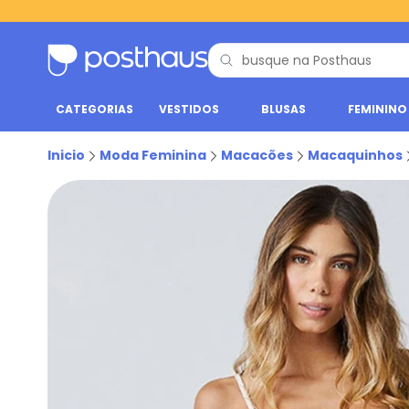
CATEGORIAS
VESTIDOS
BLUSAS
FEMININO
Inicio
Moda Feminina
Macacões
Macaquinhos