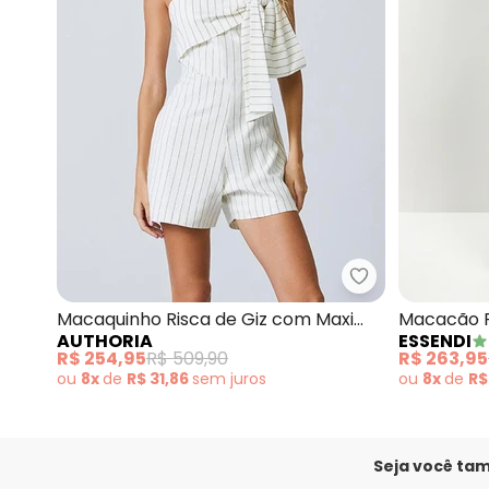
Authoria - Mac
Macaquinho Risca de Giz com Maxi
Macacão F
AUTHORIA
ESSENDI
Laço (Off White)
(Preto)
R$ 254,95
R$ 509,90
R$ 263,95
ou
8x
de
R$ 31,86
sem
juros
ou
8x
de
R$
Seja você ta