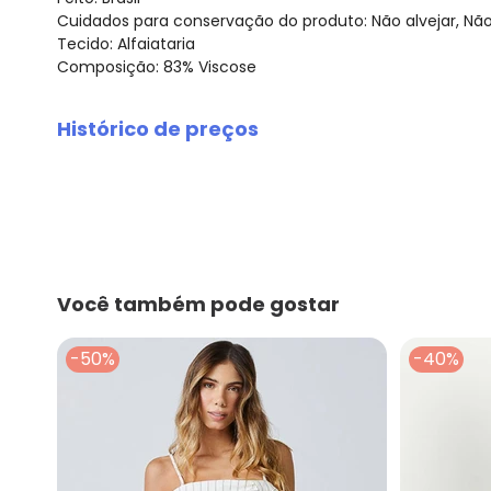
Cuidados para conservação do produto: Não alvejar, Nã
Tecido: Alfaiataria
Composição: 83% Viscose
Histórico de preços
O preço apresentado abaixo é o menor oferecido em al
agosto/2026
julho/2026
junho/2026
maio/2026
abril/2026
Você também pode gostar
março/2026
fevereiro/2026
-50%
-40%