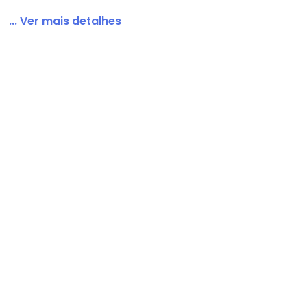
... Ver mais detalhes
 com Maxi Laço Off White