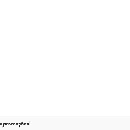
lfaiataria (Preto)
 e promoções!