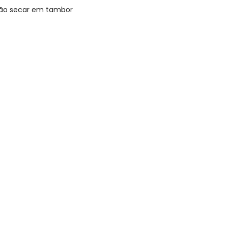
 Não secar em tambor
N/D*
N/D*
R$ 254,95
N/D*
N/D*
N/D*
 concorda com a nossa
Política de
N/D*