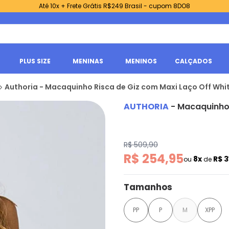
Até 10x + Frete Grátis R$249 Brasil - cupom 8DO8
PLUS SIZE
MENINAS
MENINOS
CALÇADOS
Authoria - Macaquinho Risca de Giz com Maxi Laço Off Whi
AUTHORIA
-
Macaquinho 
R$ 509,90
R$ 254,95
8x
R$ 3
ou
de
Tamanhos
PP
P
M
XPP