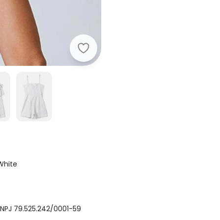
Authoria - Macaquinho Risca de Giz
White
NPJ 79.525.242/0001-59