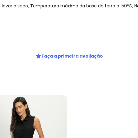
o lavar a seco, Temperatura máxima da base do ferro a 150ºC,
gum dia do mês, para o menor tamanho disponível.
Faça a primeira avaliação
Nome
Digite seu e-mail
Telefone
Ao enviar o cadastro, você
Privacidade