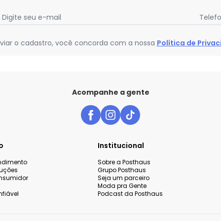
Digite seu e-mail
Telef
viar o cadastro, você concorda com a nossa
Política de Priva
Acompanhe a gente
o
Institucional
endimento
Sobre a Posthaus
luções
Grupo Posthaus
nsumidor
Seja um parceiro
Moda pra Gente
fiável
Podcast da Posthaus