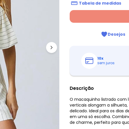
Tabela de medidas
Desejos
10
x
sem juros
Descrição
O macaquinho listrado com la
verticais alongam a silhueta
delicado. Ideal para os dias 
em uma só escolha. Combine 
de charme, perfeito para qua