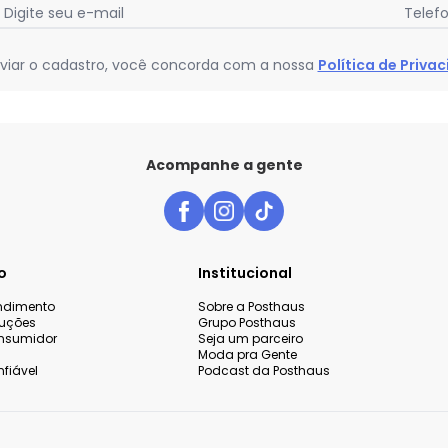
Digite seu e-mail
Telef
viar o cadastro, você concorda com a nossa
Política de Priva
Acompanhe a gente
o
Institucional
endimento
Sobre a Posthaus
luções
Grupo Posthaus
nsumidor
Seja um parceiro
Moda pra Gente
fiável
Podcast da Posthaus