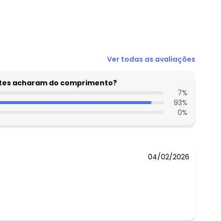
N/D*
Ver todas as avaliações
R$ 49,99
N/D*
entes acharam do comprimento?
N/D*
7
%
93
%
R$ 34,99
0
%
N/D*
N/D*
04/02/2026