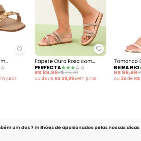
ge com Cabedal Vazado
Perfecta - Tamanco Bege com Adereço Dourad
Perfecta - Pape
om
Papete Ouro Rosa com
Tamanco B
PERFECTA
BEIRA RIO
Strass
em Sintéti
R$ 89,99
R$ 119,99
R$ 99,99
R
em
juros
ou
3x
de
R$ 29,99
sem
juros
ou
3x
de
R$
mbém um dos 7 milhões de apaixonados pelas nossas dicas