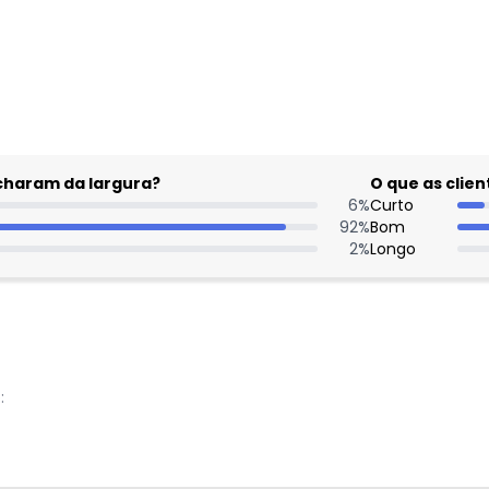
gum dia do mês, para o menor tamanho disponível.
acharam da largura?
O que as cli
6
%
Curto
92
%
Bom
2
%
Longo
:
Nome