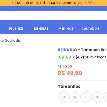
Até 10x + Frete Grátis R$199 Sul e Sudeste - cupom GANHEI
PLUS SIZE
MENINAS
MENINOS
CALÇADOS
lhe Dourado
BEIRA RIO
-
Tamanco Bei
(
4,7
)
126
avaliaçõe
R$ 69,99
R$ 49,99
Tamanhos
34
35
36
37