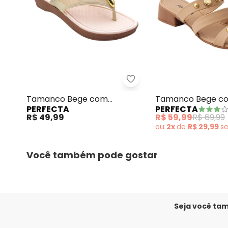
Perfecta - Tamanco Be
Tamanco Bege com
Tamanco Bege c
PERFECTA
PERFECTA
Cabedal Vazado
Adereço Dourado
R$ 49,99
R$ 59,99
R$ 69,99
ou
2x
de
R$ 29,99
s
Você também pode gostar
Seja você ta