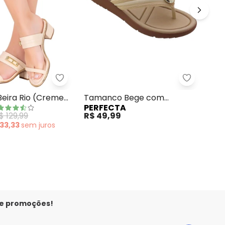
o
te Ouro Rosa com Strass
Tamanco Beira Rio (Creme) em Sintético
Perfecta
Ta
eira Rio (Creme)
Tamanco Bege com
PE
PERFECTA
Ad
co
Adereço
R$ 
$ 129,99
R$ 49,99
 33,33
sem
juros
 e promoções!