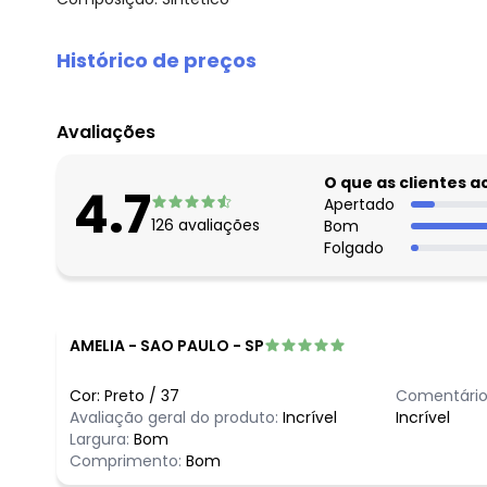
Histórico de preços
O preço apresentado abaixo é o menor oferecido em al
agosto/2026
Avaliações
julho/2026
junho/2026
O que as clientes 
4.7
maio/2026
Apertado
126
avaliações
Bom
abril/2026
Folgado
março/2026
fevereiro/2026
AMELIA
-
SAO PAULO - SP
Cor:
Preto
/
37
Comentário
Avaliação geral do produto:
Incrível
Incrível
Largura:
Bom
Comprimento:
Bom