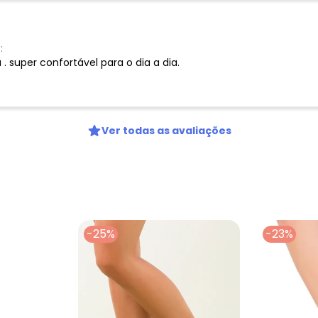
Digite seu e-mail
Telefone
:
Ao enviar o cadastro, você
. super confortável para o dia a dia.
Privacidade
Ver todas as avaliações
-25%
-23%