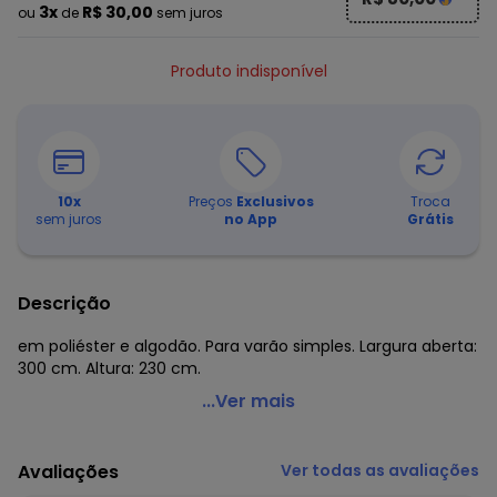
3x
R$ 30,00
ou
de
sem juros
Produto indisponível
10
x
Preços
Exclusivos
Troca
sem juros
no App
Grátis
Descrição
em poliéster e algodão. Para varão simples. Largura aberta:
300 cm. Altura: 230 cm.
Bella Janela - Cortina Rústica Marrom 300x230 cm
...Ver mais
Código do produto: 3313495
Composto por:
Avaliações
Ver todas as avaliações
1 cortina em poliéster e algodão. Para varão simples.