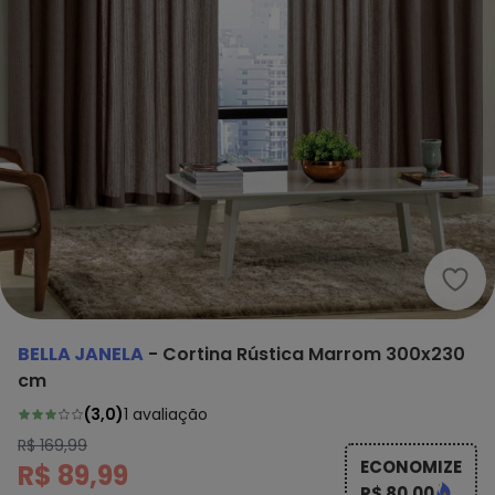
Bell
BELLA JANELA
-
Cortina Rústica Marrom 300x230
cm
(
3,0
)
1
avaliação
R$ 169,99
ECONOMIZE
R$ 89,99
R$ 80,00