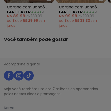
Lar e Lazer - Cortina com Ban
Lar 
Cortina com Bandô
Cortina com Bandô
LAR E LAZER
LAR E LAZER
Tabaco 400x230 cm
Marrom 360x180 cm
R$ 89,99
R$ 139,99
R$ 99,99
R$ 199,99
ou
3x
de
R$ 29,99
sem
ou
3x
de
R$ 33,33
sem
juros
juros
Você também pode gostar
Acompanhe a gente
Seja você também um dos 7 milhões de apaixonados
pelas nossas dicas e promoções!
Nome