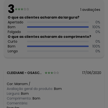
Largura aberta: 300 cm. Altura: 230 cm.
3
1
avaliações
Histórico de preços
O que as clientes acharam da largura?
O preço apresentado abaixo é o menor oferecido em
Apertado
0
%
algum dia do mês, para o menor tamanho disponível.
Bom
100
%
N/D*
agosto/2026
Folgado
0
%
N/D*
julho/2026
O que as clientes acharam do comprimento?
N/D*
junho/2026
Curto
0
%
N/D*
maio/2026
Bom
100
%
N/D*
abril/2026
Longo
0
%
N/D*
março/2026
N/D*
fevereiro/2026
CLEIDIANE
-
OSASCO - SP
17/06/2020
Cor:
Marrom
/
Avaliação geral do produto:
Bom
Largura:
Bom
Comprimento:
Bom
Comentário: