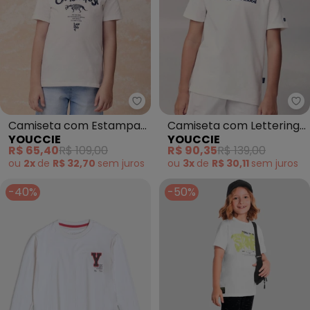
Youccie - Camiseta com Estamp
Yo
Camiseta com Estampa
Camiseta com Lettering
YOUCCIE
YOUCCIE
Jurassic (Branco)
(Branco)
R$ 65,40
R$ 109,00
R$ 90,35
R$ 139,00
ou
2x
de
R$ 32,70
sem
juros
ou
3x
de
R$ 30,11
sem
juros
-40%
-50%