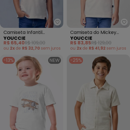
Youccie - Camiseta Infantil E
Yo
Camiseta Infantil
Camiseta do Mickey
YOUCCIE
YOUCCIE
Estampa Summer Days
(Branco)
R$ 65,40
R$ 109,00
R$ 83,85
R$ 129,00
(Branco)
ou
2x
de
R$ 32,70
sem
juros
ou
2x
de
R$ 41,92
sem
juros
-13%
NEW
-25%