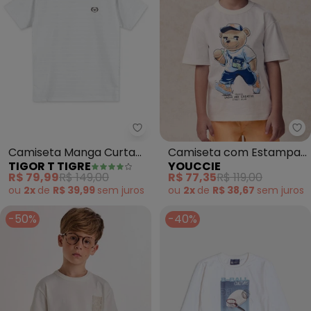
Tigor T Tigre - Camiseta Manga 
Yo
Camiseta Manga Curta
Camiseta com Estampa
TIGOR T TIGRE
YOUCCIE
Infantil (Branco)
de Street Bear (Branco)
R$ 79,99
R$ 149,00
R$ 77,35
R$ 119,00
ou
2x
de
R$ 39,99
sem
juros
ou
2x
de
R$ 38,67
sem
juros
-50%
-40%