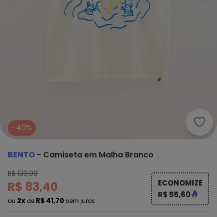
Bent
-40%
BENTO
-
Camiseta em Malha Branco
R$ 139,00
ECONOMIZE
R$ 83,40
R$ 55,60
2x
R$ 41,70
ou
de
sem juros