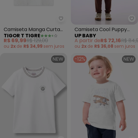
Tigor T Tigre - Camiseta Manga
Up
Camiseta Manga Curta
Camiseta Cool Puppy
TIGOR T TIGRE
UP BABY
Bebê Masculina (Branco)
Branco
R$ 69,99
R$ 129,00
A partir de
R$ 72,16
R$ 84,
ou
2x
de
R$ 34,99
sem
juros
ou
2x
de
R$ 36,08
sem
juros
NEW
-12%
NEW