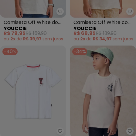
Youccie - Camiseta Off White do
Yo
Camiseta Off White do
Camiseta Off White com
YOUCCIE
YOUCCIE
Stitch (Pérola)
Peitilho (Off White)
R$ 79,95
R$ 159,90
R$ 69,95
R$ 139,90
ou
2x
de
R$ 39,97
sem
juros
ou
2x
de
R$ 34,97
sem
juros
-40%
-34%
Youccie - Camiseta Off White 
Yo