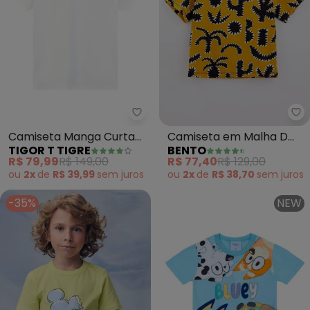
Tigor T Tigre - Camiseta Manga 
Be
Camiseta Manga Curta
Camiseta em Malha D
TIGOR T TIGRE
BENTO
Infantil (Branco)
Algodão Abacaxilo
R$ 79,99
R$ 149,00
R$ 77,40
R$ 129,00
(Amarelo)
ou
2x
de
R$ 39,99
sem
juros
ou
2x
de
R$ 38,70
sem
juros
-35%
NEW