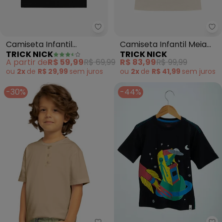
Trick Nick - Camiseta Infantil M
Tr
Camiseta Infantil
Camiseta Infantil Meia
TRICK NICK
TRICK NICK
Masculina (Preto)
Malha Estampa (Bege)
A partir de
R$ 59,99
R$ 69,99
R$ 83,99
R$ 99,99
ou
2x
de
R$ 29,99
sem
juros
ou
2x
de
R$ 41,99
sem
juros
-30%
-44%