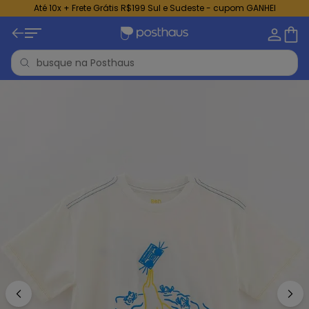
Até 10x + Frete Grátis R$199 Sul e Sudeste - cupom GANHEI