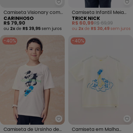
Carinhoso - Camiseta Visionar
Tr
Camiseta Visionary com
Camiseta Infantil Meia
CARINHOSO
TRICK NICK
Bordado (Branco)
Malha e Estampa
R$ 79,90
R$ 60,99
R$ 69,99
(Branco)
ou
2x
de
R$ 39,95
sem
juros
ou
2x
de
R$ 30,49
sem
juros
-40%
-40%
Youccie - Camiseta de Ursinho 
Be
Camiseta de Ursinho de
Camiseta em Malha