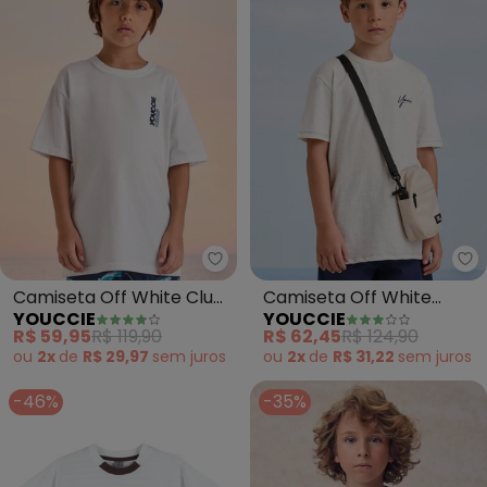
Youccie - Camiseta Off White C
Yo
Camiseta Off White Club
Camiseta Off White
YOUCCIE
YOUCCIE
(Off White)
Estampa (Off White)
R$ 59,95
R$ 119,90
R$ 62,45
R$ 124,90
ou
2x
de
R$ 29,97
sem
juros
ou
2x
de
R$ 31,22
sem
juros
-46%
-35%