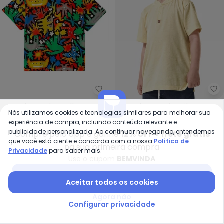
Bento - Camiseta de Malha Est
Tr
Camiseta de Malha
Camiseta Infantil
Nós utilizamos cookies e tecnologias similares para melhorar sua
BENTO
TRICK NICK
Estampa Xtranha (Preto)
Masculina Meia Malha
experiência de compra, incluindo conteúdo relevante e
R$ 65,45
R$ 119,00
R$ 94,99
R$ 109,99
(Amarelo)
publicidade personalizada. Ao continuar navegando, entendemos
Compre pelo app e ganhe
12% OFF + frete grátis
ou
2x
de
R$ 32,72
sem
juros
ou
3x
de
R$ 31,66
sem
juros
que você está ciente e concorda com a nossa
Política de
na sua primeira compra
Privacidade
para saber mais.
-46%
-40%
Use o cupom
BEMVINDA
Baixar app Posthaus
Aceitar todos os cookies
Agora não
Configurar privacidade