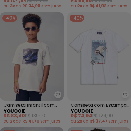
R$ 104,94
R$ 174,90
R$ 83,85
R$ 129,00
ou
3x
de
R$ 34,98
sem
juros
ou
2x
de
R$ 41,92
sem
juros
-40%
-40%
Youccie - Camiseta Infantil com
Yo
Camiseta Infantil com
Camiseta com Estampa
YOUCCIE
YOUCCIE
Chuteiras de Puff
de Basquete (Branco)
R$ 83,40
R$ 139,00
R$ 74,94
R$ 124,90
(Branco)
ou
2x
de
R$ 41,70
sem
juros
ou
2x
de
R$ 37,47
sem
juros