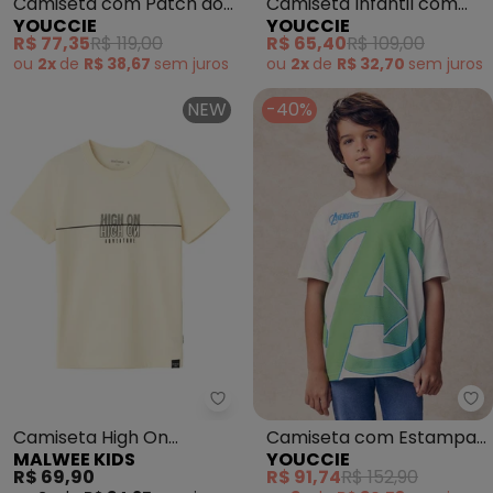
Camiseta com Patch do
Camiseta Infantil com
YOUCCIE
YOUCCIE
Donald Duck (Branco)
Estampa Frontal
R$ 77,35
R$ 119,00
R$ 65,40
R$ 109,00
(Branco)
ou
2x
de
R$ 38,67
sem
juros
ou
2x
de
R$ 32,70
sem
juros
NEW
-40%
Malwee Kids - Camiseta High On
Yo
Camiseta High On
Camiseta com Estampa
MALWEE KIDS
YOUCCIE
Adventure Anti Odor (Off
do Avengers (Branco)
R$ 69,90
R$ 91,74
R$ 152,90
White)