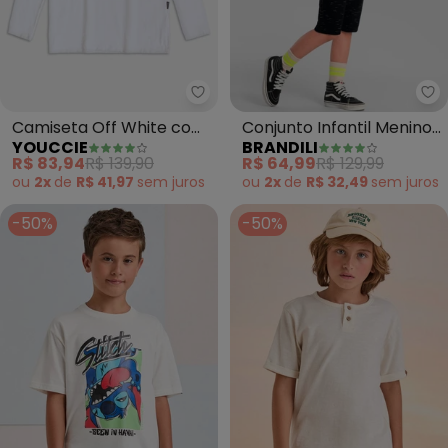
Youccie - Camiseta Off White 
Br
Camiseta Off White com
Conjunto Infantil Menino
YOUCCIE
BRANDILI
Estampa (Branco)
de Skate (Branco)
R$ 83,94
R$ 139,90
R$ 64,99
R$ 129,99
ou
2x
de
R$ 41,97
sem
juros
ou
2x
de
R$ 32,49
sem
juros
-50%
-50%