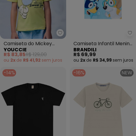
Youccie - Camiseta do Mickey 
Br
Camiseta do Mickey
Camiseta Infantil Menino
YOUCCIE
BRANDILI
Mouse (Verde)
em Meia Malha (Azul)
R$ 83,85
R$ 129,00
R$ 69,99
ou
2x
de
R$ 41,92
sem
juros
ou
2x
de
R$ 34,99
sem
juros
-14%
-16%
NEW