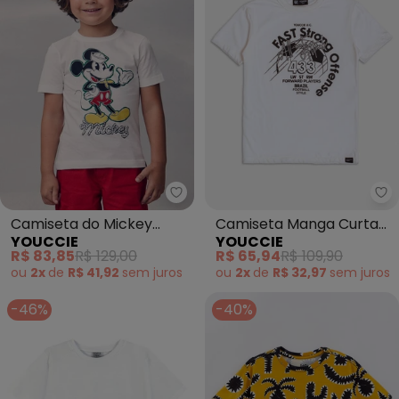
Youccie - Camiseta do Mickey M
Yo
Camiseta do Mickey
Camiseta Manga Curta
YOUCCIE
YOUCCIE
Marinheiro (Branco)
Fast Strong (Branco)
R$ 83,85
R$ 129,00
R$ 65,94
R$ 109,90
ou
2x
de
R$ 41,92
sem
juros
ou
2x
de
R$ 32,97
sem
juros
-46%
-40%