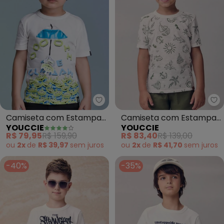
Youccie - Camiseta com Estamp
Yo
Camiseta com Estampa
Camiseta com Estampa
YOUCCIE
YOUCCIE
Toy Story (Off White)
Tropical (Branco)
R$ 79,95
R$ 159,90
R$ 83,40
R$ 139,00
ou
2x
de
R$ 39,97
sem
juros
ou
2x
de
R$ 41,70
sem
juros
-40%
-35%