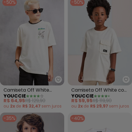
-50%
-50%
Youccie - Camiseta Off White 
Yo
Camiseta Off White
Camiseta Off White com
YOUCCIE
YOUCCIE
Estampada (Off White)
Bolso e Lapela (Pérola)
R$ 64,95
R$ 129,90
R$ 59,95
R$ 119,90
ou
2x
de
R$ 32,47
sem
juros
ou
2x
de
R$ 29,97
sem
juros
-35%
-40%