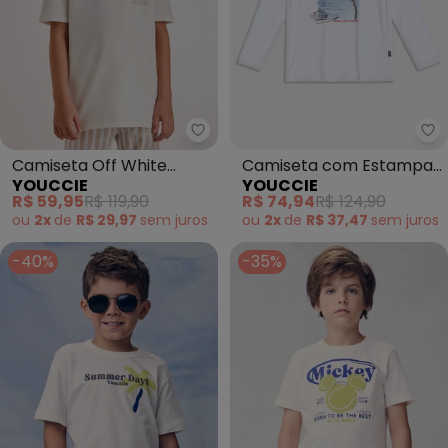
Youccie - Camiseta Off White 
Yo
Camiseta Off White
Camiseta com Estampa
YOUCCIE
YOUCCIE
Estampado (Off White)
de Basquete (Branco)
R$ 59,95
R$ 119,90
R$ 74,94
R$ 124,90
ou
2x
de
R$ 29,97
sem
juros
ou
2x
de
R$ 37,47
sem
juros
-40%
-35%