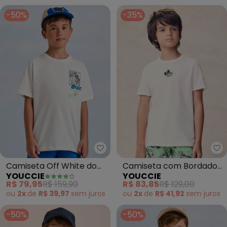
-50%
-35%
Youccie - Camiseta Off White do
Yo
Camiseta Off White do
Camiseta com Bordado
YOUCCIE
YOUCCIE
Buzz Lightyear (Pérola)
do Mickey (Branco)
R$ 79,95
R$ 159,90
R$ 83,85
R$ 129,00
ou
2x
de
R$ 39,97
sem
juros
ou
2x
de
R$ 41,92
sem
juros
-50%
-50%