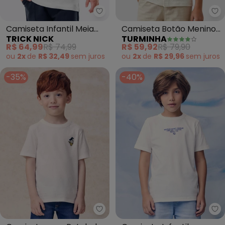
Trick Nick - Camiseta Infantil 
Tu
Camiseta Infantil Meia
Camiseta Botão Menino
TRICK NICK
TURMINHA
Malha e Estampa
Text. (Off White)
R$ 64,99
R$ 74,99
R$ 59,92
R$ 79,90
(Branco)
ou
2x
de
R$ 32,49
sem
juros
ou
2x
de
R$ 29,96
sem
juros
-35%
-40%
Youccie - Camiseta com Patch 
Yo