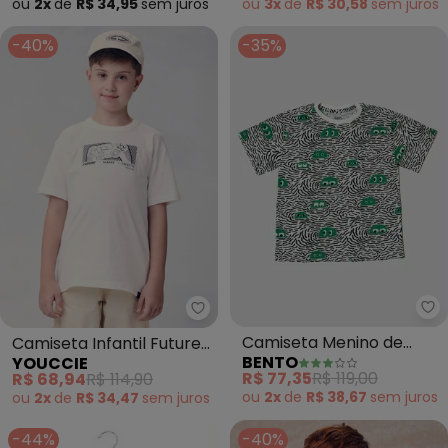
ou
2x
de
R$ 34,95
sem
juros
ou
3x
de
R$ 30,58
sem
juros
-40%
-35%
Be
Youccie - Camiseta Infantil Fu
Camiseta Menino de
Camiseta Infantil Future
BENTO
YOUCCIE
Malha Zoio (Branco)
Game (Branco)
R$ 77,35
R$ 119,00
R$ 68,94
R$ 114,90
ou
2x
de
R$ 38,67
sem
juros
ou
2x
de
R$ 34,47
sem
juros
-44%
-40%