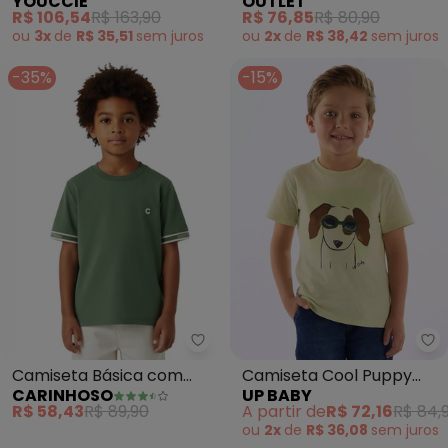
YOUCCIE
OUTLET
com Bordado (Verde)
(Verde)
R$ 106,54
R$ 163,90
R$ 76,85
R$ 80,90
ou
3x
de
R$ 35,51
sem
juros
ou
2x
de
R$ 38,42
sem
juros
-35%
-15%
Carinhoso - Camiseta Básica 
Up
Camiseta Básica com
Camiseta Cool Puppy
CARINHOSO
UP BABY
Bordado em Malha
Verde
R$ 58,43
R$ 89,90
A partir de
R$ 72,16
R$ 84,
(Verde)
ou
2x
de
R$ 36,08
sem
juros