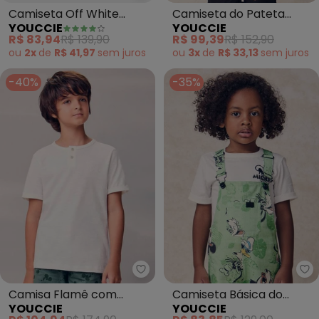
Camiseta Off White
Camiseta do Pateta
YOUCCIE
YOUCCIE
Estampada (Branco)
(Branco)
R$ 83,94
R$ 139,90
R$ 99,39
R$ 152,90
ou
2x
de
R$ 41,97
sem
juros
ou
3x
de
R$ 33,13
sem
juros
-40%
-35%
Youccie - Camisa Flamê com Pei
Yo
Camisa Flamê com
Camiseta Básica do
YOUCCIE
YOUCCIE
Peitilho (Branco)
Mickey Mouse (Branco)