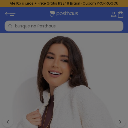
Até 10x s juros + Frete Grátis R$249 Brasil -Cupom PRORROGOU