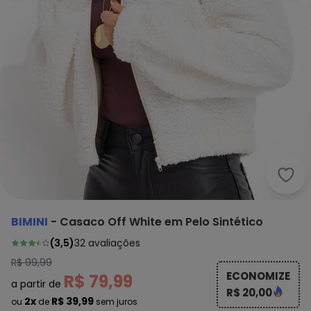
Bimi
BIMINI
-
Casaco Off White em Pelo Sintético
(
3,5
)
32
avaliações
R$ 99,99
ECONOMIZE
R$ 79,99
a partir de
R$ 20,00
2x
R$ 39,99
ou
de
sem juros