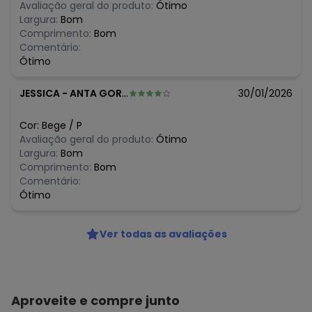
março/2026
Avaliação geral do produto:
Ótimo
N/D*
fevereiro/2026
Largura:
Bom
Comprimento:
Bom
Comentário:
Ótimo
JESSICA
-
ANTA GORDA - RS
30/01/2026
Cor:
Bege
/
P
Avaliação geral do produto:
Ótimo
Largura:
Bom
Comprimento:
Bom
Comentário:
Ótimo
Ver todas as avaliações
Aproveite e compre junto