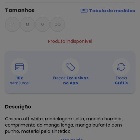
Tamanhos
Tabela de medidas
P
M
G
GG
Produto indisponível
10
x
Preços
Exclusivos
Troca
sem juros
no App
Grátis
Descrição
Casaco off white, modelagem solta, modelo bomber,
comprimento da manga longa, manga bufante com
punho, material pelo sintético.