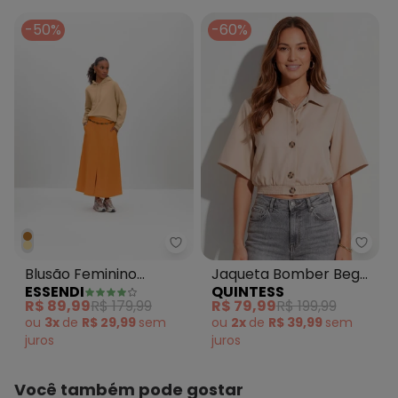
-50%
-60%
Essendi - Blusão Feminino Mol
Quin
Blusão Feminino
Jaqueta Bomber Bege
ESSENDI
QUINTESS
Moletom Bege
em Crepe Plano
R$ 89,99
R$ 179,99
R$ 79,99
R$ 199,99
ou
3x
de
R$ 29,99
sem
ou
2x
de
R$ 39,99
sem
juros
juros
Você também pode gostar