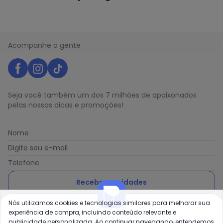
Acompanhe a gente
Seja você também um dos 7 milhões de apaixonados
pelas nossas dicas e promoções!
Nome
Digite seu e-mail
Telefone
Receber novidades
Nós utilizamos cookies e tecnologias similares para melhorar sua
Ao enviar o cadastro, você concorda com a nossa
Política
experiência de compra, incluindo conteúdo relevante e
de Privacidade
publicidade personalizada. Ao continuar navegando, entendemos