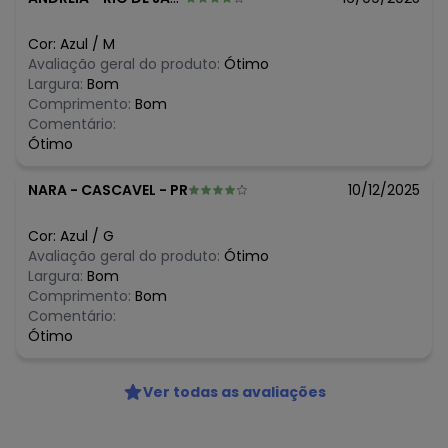
R$ 79,99
março/2026
R$ 69,99
fevereiro/2026
Cor:
Azul
/
M
Avaliação geral do produto:
Ótimo
Largura:
Bom
Comprimento:
Bom
Comentário:
Ótimo
NARA
-
CASCAVEL - PR
10/12/2025
Cor:
Azul
/
G
Avaliação geral do produto:
Ótimo
Largura:
Bom
Comprimento:
Bom
Comentário:
Ótimo
Ver todas as avaliações