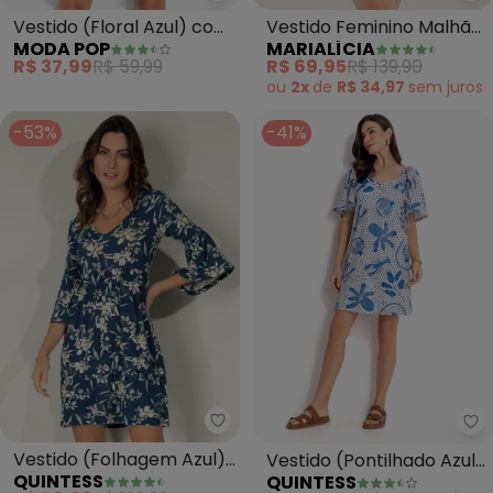
Vestido (Floral Azul) com
Vestido Feminino Malhão
MODA POP
MARIALÍCIA
Decote Quadrado
Peletizado (Azul)
R$ 37,99
R$ 59,99
R$ 69,95
R$ 139,90
ou
2x
de
R$ 34,97
sem
juros
-53%
-41%
Quintess - Vestido (Folhagem A
Qu
Vestido (Folhagem Azul)
Vestido (Pontilhado Azul)
QUINTESS
QUINTESS
com Franzidos
em Malha Texturizada