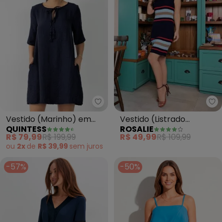
Quintess - Vestido (Marinho) 
Ro
Vestido (Marinho) em
Vestido (Listrado
QUINTESS
ROSALIE
Tecido Plano com
Marinho) Tubinho em
R$ 79,99
R$ 199,99
R$ 49,99
R$ 109,99
Amarração
Tricô
ou
2x
de
R$ 39,99
sem
juros
-57%
-50%