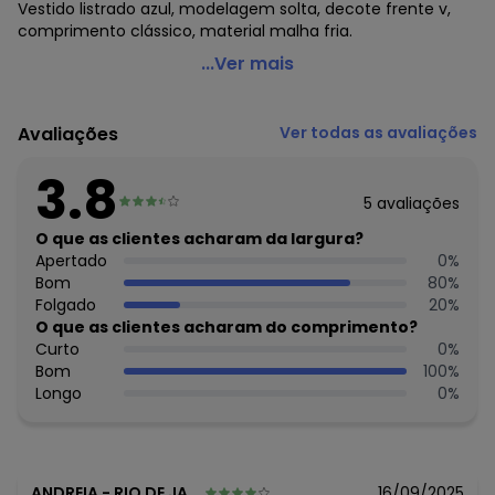
Vestido listrado azul, modelagem solta, decote frente v,
comprimento clássico, material malha fria.
Bimini - Vestido Listrado Azul em Malha Fria
...Ver mais
Código do produto: 3738223
Modelagem: Solta
Avaliações
Ver todas as avaliações
Decote frente: V
Decote costas: V
3.8
Comprimento: Clássico
5
avaliações
Material: Malha Fria
Estação: Ano Inteiro
O que as clientes acharam da largura?
Situação de Uso: Casual
Apertado
0
%
Composição Material: 90% Poliéster, 10% Elastano
Bom
80
%
Folgado
20
%
Histórico de preços
O que as clientes acharam do comprimento?
Curto
0
%
O preço apresentado abaixo é o menor oferecido em
Bom
100
%
algum dia do mês, para o menor tamanho disponível.
Longo
0
%
N/D*
agosto/2026
R$ 69,99
julho/2026
N/D*
junho/2026
N/D*
maio/2026
R$ 89,99
abril/2026
ANDREIA
-
RIO DE JANEIRO - RJ
16/09/2025