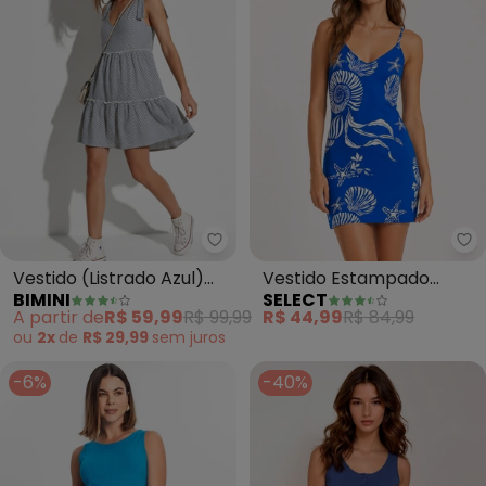
Bimini - Vestido (Listrado Azul)
Se
Vestido (Listrado Azul)
Vestido Estampado
BIMINI
SELECT
em Malha Fria
Decote em V (Azul)
A partir de
R$ 59,99
R$ 99,99
R$ 44,99
R$ 84,99
ou
2x
de
R$ 29,99
sem
juros
-6%
-40%