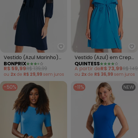
bonprix - Vestido (Azul Marinh
Qu
Vestido (Azul Marinho)
Vestido (Azul) em Crepe
BONPRIX
QUINTESS
em Malha de Viscose
Plano
R$ 59,99
R$ 139,99
A partir de
R$ 73,99
R$ 149
ou
2x
de
R$ 29,99
sem
juros
ou
2x
de
R$ 36,99
sem
juros
-50%
-11%
NEW