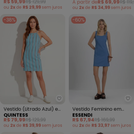
R$ 59,99
R$ 129,99
A partir de
R$ 69,99
R$ 119
ou
2x
de
R$ 29,99
sem
juros
ou
2x
de
R$ 34,99
sem
juros
-38%
-60%
Quintess - Vestido (Litrado Azu
Es
Vestido (Litrado Azul) em
Vestido Feminino em
QUINTESS
ESSENDI
Crepe Plano
Malha (Azul)
R$ 79,99
R$ 129,99
R$ 67,94
R$ 169,99
ou
2x
de
R$ 39,99
sem
juros
ou
2x
de
R$ 33,97
sem
juros