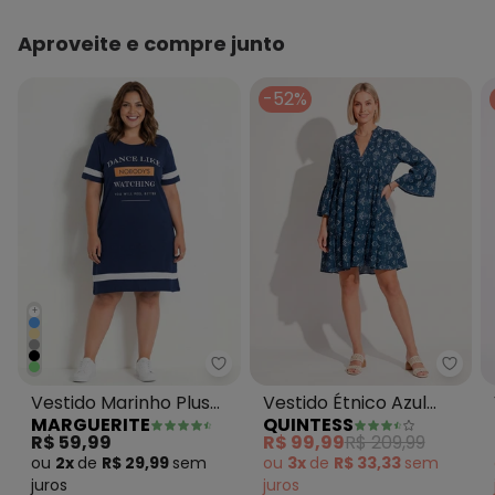
Aproveite e compre junto
-52%
+
Marguerite - Vestido Marinho P
Quint
Vestido Marinho Plus
Vestido Étnico Azul
MARGUERITE
QUINTESS
Size com Estampa
com Camadas
R$ 59,99
R$ 99,99
R$ 209,99
Frontal
ou
2x
de
R$ 29,99
sem
ou
3x
de
R$ 33,33
sem
juros
juros