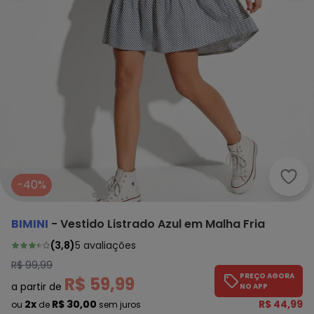
Bimi
-40%
BIMINI
-
Vestido Listrado Azul em Malha Fria
(
3,8
)
5
avaliações
R$ 99,99
PREÇO AGORA
R$ 59,99
a partir de
NO APP
2x
R$ 30,00
R$ 44,99
ou
de
sem juros