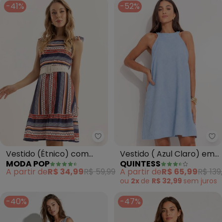
-41%
-52%
Moda Pop - Vestido (Étnico) c
Qu
Vestido (Étnico) com
Vestido ( Azul Claro) em
MODA POP
QUINTESS
Babado na Alça
Tecido de Cotelê.
A partir de
R$ 34,99
R$ 59,99
A partir de
R$ 65,99
R$ 139
ou
2x
de
R$ 32,99
sem
juros
-40%
-47%