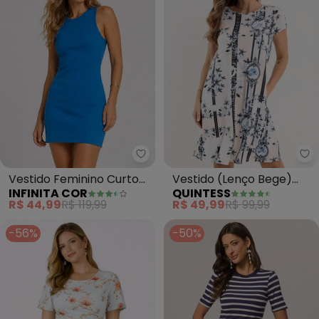
Infinita Cor - Vestido Feminino
Qu
Vestido Feminino Curto
Vestido (Lenço Bege)
INFINITA COR
QUINTESS
em Malha Visco (Azul)
com Bolsos e Mangas
R$ 44,99
R$ 119,99
R$ 49,99
R$ 99,99
Curtas
-56%
-50%