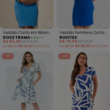
Doce Trama - Vestido Curto em
Ro
Vestido Curto em Ribana
Vestido Feminino Curto
DOCE TRAMA
ROVITEX
com Caimento Slim
Básico Ribana (Azul)
R$ 82,45
R$ 164,90
R$ 79,99
R$ 89,99
(Azul)
ou
2x
de
R$ 41,22
sem
juros
ou
2x
de
R$ 39,99
sem
juros
-53%
-48%