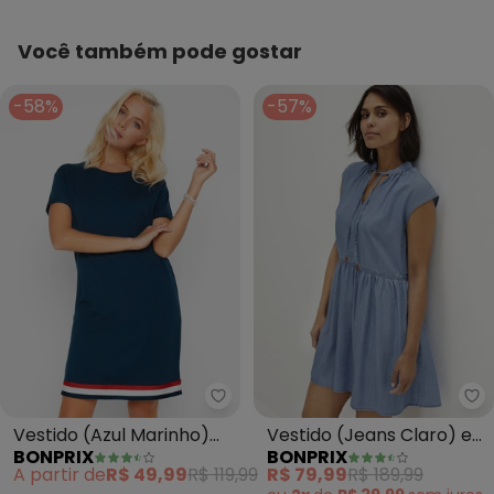
Você também pode gostar
-58%
-57%
bonprix - Vestido (Azul Marinh
bo
Vestido (Azul Marinho)
Vestido (Jeans Claro) em
BONPRIX
BONPRIX
em Malha de Algodão
Jeans de Algodão
A partir de
R$ 49,99
R$ 119,99
R$ 79,99
R$ 189,99