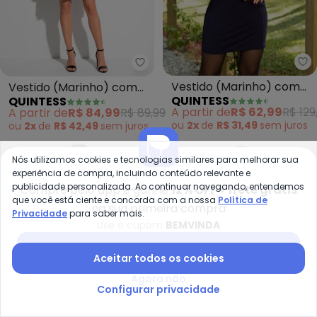
Qu
Quintess - Vestido (Marinho) c
Vestido (Marinho) com
Vestido (Marinho) com
QUINTESS
QUINTESS
Babado Sobreposto
Bolsos e Mangas Curtas
A partir de
R$ 62,99
R$ 129
A partir de
R$ 84,99
R$ 89,99
ou
2x
de
R$ 31,49
sem
juros
ou
2x
de
R$ 42,49
sem
juros
-33%
-73%
NEW
Nós utilizamos cookies e tecnologias similares para melhorar sua
experiência de compra, incluindo conteúdo relevante e
publicidade personalizada. Ao continuar navegando, entendemos
Compre pelo app e ganhe
12% OFF + frete grátis
que você está ciente e concorda com a nossa
Política de
na sua primeira compra
Privacidade
para saber mais.
Use o cupom
BEMVINDA
Baixar app Posthaus
Aceitar todos os cookies
Agora não
Configurar privacidade