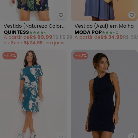
Quintess - Vestido (Natureza C
Mo
Vestido (Natureza Color)
Vestido (Azul) em Malha
QUINTESS
MODA POP
em Malha de Viscose
A partir de
R$ 69,99
R$ 119,99
A partir de
R$ 34,99
R$ 59,
ou
2x
de
R$ 34,99
sem
juros
-53%
-62%