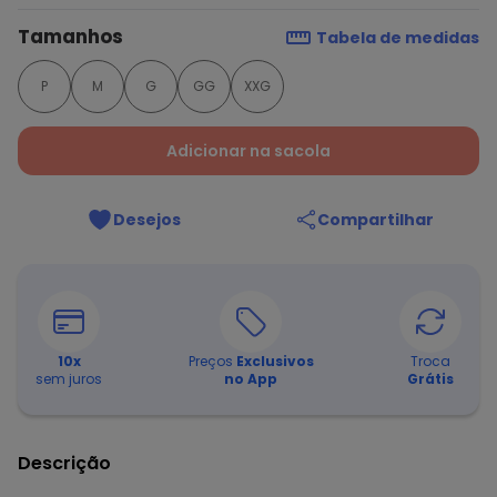
Tamanhos
Tabela de medidas
P
M
G
GG
XXG
Adicionar na sacola
Desejos
Compartilhar
10
x
Preços
Exclusivos
Troca
sem juros
no App
Grátis
Descrição