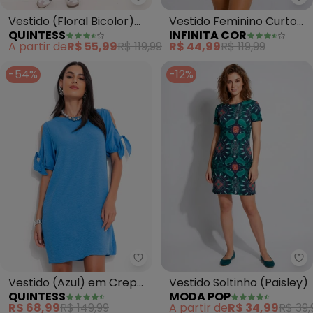
Quintess - Vestido (Floral Bico
In
Vestido (Floral Bicolor)
Vestido Feminino Curto
QUINTESS
INFINITA COR
em Malha de Viscose
em Malha Visco (Azul)
A partir de
R$ 55,99
R$ 119,99
R$ 44,99
R$ 119,99
-54%
-12%
Quintess - Vestido (Azul) em C
Mo
Vestido (Azul) em Crepe
Vestido Soltinho (Paisley)
QUINTESS
MODA POP
Plano
R$ 68,99
R$ 149,99
A partir de
R$ 34,99
R$ 39,