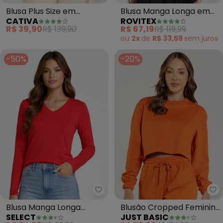
Blusa Plus Size em
Blusa Manga Longa em
CATIVA
ROVITEX
Canelado (Laranja)
Viscose (Laranja)
R$ 39,90
R$ 139,90
R$ 67,19
R$ 119,99
ou
2x
de
R$ 33,59
sem
juros
-50%
-20%
Select - Blusa Manga Longa Dec
Ju
Blusa Manga Longa
Blusão Cropped Feminino
SELECT
JUST BASIC
Decote V Básica
(Laranja)