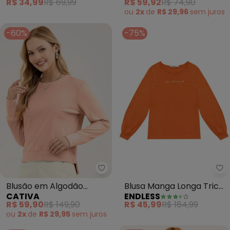
R$ 34,99
R$ 69,99
R$ 59,92
R$ 74,90
(Laranja)
ou
2x
de
R$ 29,96
sem
juros
-60%
-75%
Cativa - Blusã
En
Blusão em Algodão
Blusa Manga Longa Tricot
CATIVA
ENDLESS
(Laranja)
Endlles (Laranja)
R$ 59,90
R$ 149,90
R$ 45,99
R$ 184,99
ou
2x
de
R$ 29,95
sem
juros