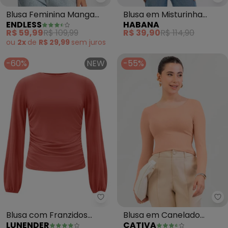
Endless - Blusa Feminina Manga
Ha
Blusa Feminina Manga
Blusa em Misturinha
ENDLESS
HABANA
Longa (Laranja)
(Laranja)
R$ 59,99
R$ 109,99
R$ 39,90
R$ 114,90
ou
2x
de
R$ 29,99
sem
juros
-60%
NEW
-55%
Lunender - Blusa com Franzidos
Ca
Blusa com Franzidos
Blusa em Canelado
LUNENDER
CATIVA
Crepe (Laranja)
(Laranja)