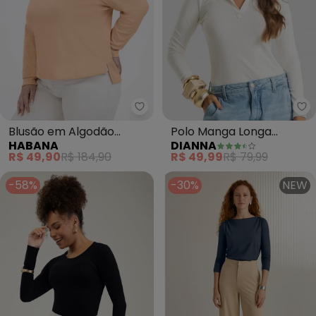
Habana - Blusão em Algodão (L
Di
Blusão em Algodão
Polo Manga Longa
HABANA
DIANNA
(Laranja)
Feminina Cotton Leve
R$ 49,90
R$ 184,90
R$ 49,99
R$ 79,99
(Bege)
-58%
-30%
NEW