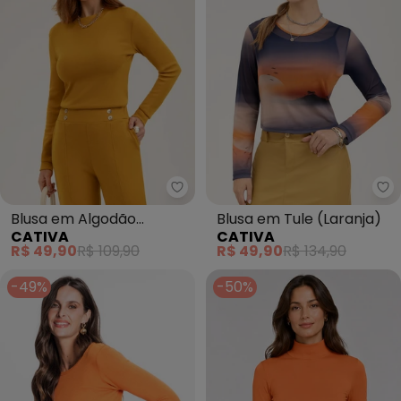
Cativa - Blusa em A
Blusa em Algodão
Blusa em Tule (Laranja)
CATIVA
CATIVA
(Laranja)
R$ 49,90
R$ 109,90
R$ 49,90
R$ 134,90
-49%
-50%