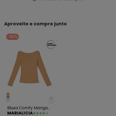
Aproveite e compre junto
-50%
Marialícia - Blusa Comfy Manga
Blusa Comfy Manga
MARIALÍCIA
Longa Canelada