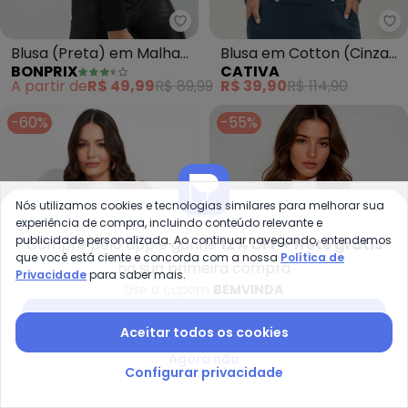
bonprix - Blusa (Preta) em Ma
Blusa (Preta) em Malha
Blusa em Cotton (Cinza
BONPRIX
CATIVA
de Algodão Penteado
Médio)
A partir de
R$ 49,99
R$ 89,99
R$ 39,90
R$ 114,90
-60%
-55%
Nós utilizamos cookies e tecnologias similares para melhorar sua
experiência de compra, incluindo conteúdo relevante e
publicidade personalizada. Ao continuar navegando, entendemos
Compre pelo app e ganhe
12% OFF + frete grátis
que você está ciente e concorda com a nossa
Política de
na sua primeira compra
Privacidade
para saber mais.
Use o cupom
BEMVINDA
Baixar app Posthaus
Aceitar todos os cookies
Agora não
bonprix - Blusa Manga Longa c
bo
Configurar privacidade
Blusa Manga Longa com
Blusa Canelada (Rosa)