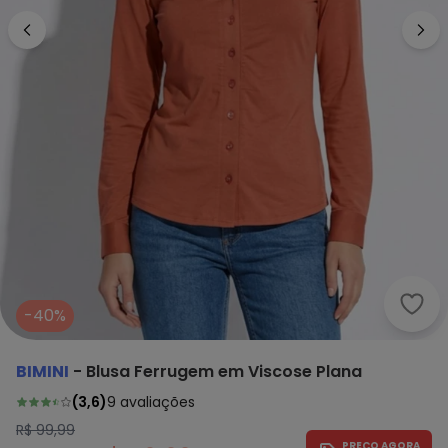
Bimi
-40%
BIMINI
-
Blusa Ferrugem em Viscose Plana
(
3,6
)
9
avaliações
R$ 99,99
PREÇO AGORA