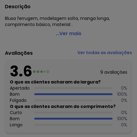
Descrição
Blusa ferrugem, modelagem solta, manga longa,
comprimento básico, material .
Bimini - Blusa Ferrugem em Viscose Plana
...Ver mais
Código do produto: 3745277
Comprimento da manga: Longa
Avaliações
Ver todas as avaliações
Tecido: Viscose plana 117g 100% viscose viscose plana
3.6
Histórico de preços
9
avaliações
O preço apresentado abaixo é o menor oferecido em
O que as clientes acharam da largura?
algum dia do mês, para o menor tamanho disponível.
Apertado
0
%
R$ 59,99
agosto/2026
Bom
100
%
R$ 69,99
julho/2026
Folgado
0
%
R$ 79,99
junho/2026
O que as clientes acharam do comprimento?
R$ 99,99
maio/2026
Curto
0
%
R$ 89,99
abril/2026
Bom
100
%
R$ 84,99
março/2026
Longo
0
%
R$ 89,99
fevereiro/2026