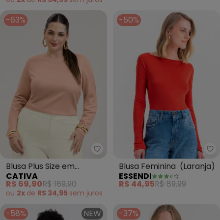
-63%
-50%
Es
Blusa Plus Size em
Blusa Feminina (Laranja)
CATIVA
ESSENDI
Viscose (Laranja)
R$ 69,90
R$ 189,90
R$ 44,95
R$ 89,99
ou
2x
de
R$ 34,95
sem
juros
-58%
NEW
-37%