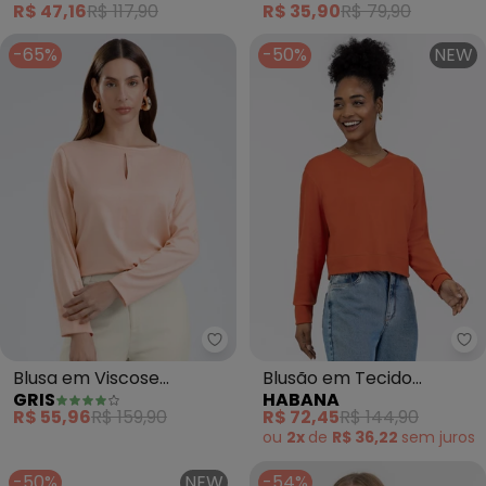
R$ 47,16
R$ 117,90
R$ 35,90
R$ 79,90
-65%
-50%
NEW
Gris - Blusa em Viscose (Laranja
Ha
Blusa em Viscose
Blusão em Tecido
GRIS
HABANA
(Laranja)
Texturizado (Laranja)
R$ 55,96
R$ 159,90
R$ 72,45
R$ 144,90
ou
2x
de
R$ 36,22
sem
juros
-50%
NEW
-54%