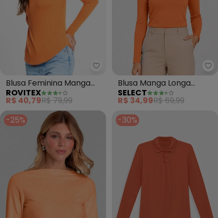
Rovitex - Blusa Feminina Manga
Blusa Feminina Manga
Blusa Manga Longa
ROVITEX
SELECT
Longa (Laranja)
Básica (Laranja)
R$ 40,79
R$ 79,99
R$ 34,99
R$ 69,99
-25%
-30%