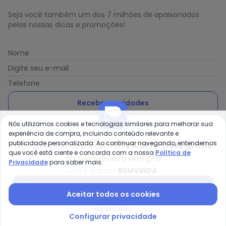
Seja você também um dos 7 milhões de apaixonados
pelas nossas dicas e promoções!
Nome
Digite seu e-mail
Telefone
Receber novidades
Nós utilizamos cookies e tecnologias similares para melhorar sua
Ao enviar o cadastro, você concorda com a nossa
Política
experiência de compra, incluindo conteúdo relevante e
de Privacidade
publicidade personalizada. Ao continuar navegando, entendemos
Compre pelo app e ganhe
12% OFF + frete grátis
que você está ciente e concorda com a nossa
Política de
na sua primeira compra
Privacidade
para saber mais.
Use o cupom
BEMVINDA
Posthaus é uma marca da Posthaus Ltda / CNPJ:
Baixar app Posthaus
Aceitar todos os cookies
80.462.138/0001-41
Endereço: Rua Werner Duwe, 202 Bairro Badenfurt -
Agora não
89.070-700 - Blumenau/SC
Configurar privacidade