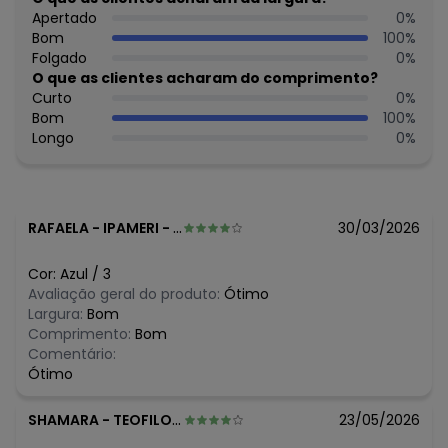
73
Apertado
0
%
Feito: Brasil
Bom
100
%
Cuidados para conservação do produto: Não usar
Folgado
0
%
alvejante a base de cloro
O que as clientes acharam do comprimento?
Tecido: Moletom
Curto
0
%
Composição: 100% Algodão
Bom
100
%
Longo
0
%
Histórico de preços
O preço apresentado abaixo é o menor oferecido em
algum dia do mês, para o menor tamanho disponível.
N/D*
agosto/2026
RAFAELA
-
IPAMERI - GO
30/03/2026
N/D*
julho/2026
R$ 39,95
junho/2026
Cor:
Azul
/
3
R$ 39,95
maio/2026
Avaliação geral do produto:
Ótimo
N/D*
abril/2026
Largura:
Bom
R$ 69,99
março/2026
Comprimento:
Bom
N/D*
fevereiro/2026
Comentário:
Ótimo
SHAMARA
-
TEOFILO OTONI - MG
23/05/2026