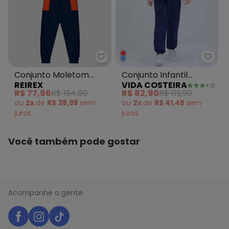
Reirex - Conjunto Moletom com
Vida 
Conjunto Moletom
Conjunto Infantil
REIREX
VIDA COSTEIRA
com Recortes Azul
Inverno Moletom
R$ 77,96
R$ 194,90
R$ 82,90
R$ 119,90
Marinho
ou
2x
de
R$ 38,98
sem
ou
2x
de
R$ 41,45
sem
juros
juros
Você também pode gostar
Acompanhe a gente