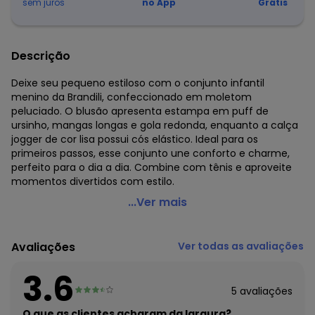
sem juros
no App
Grátis
Descrição
Deixe seu pequeno estiloso com o conjunto infantil
menino da Brandili, confeccionado em moletom
peluciado. O blusão apresenta estampa em puff de
ursinho, mangas longas e gola redonda, enquanto a calça
jogger de cor lisa possui cós elástico. Ideal para os
primeiros passos, esse conjunto une conforto e charme,
perfeito para o dia a dia. Combine com tênis e aproveite
momentos divertidos com estilo.
Brandili - Conjunto Infantil Menino de Ursinho Azul
...Ver mais
Código do produto: 8331065
Modelagem: Ampla
Avaliações
Ver todas as avaliações
Comprimento da Manga: Longa
Forro: Não
3.6
Decote Frente : Redondo
5
avaliações
Decote Costas: Redondo
Fornecedor: BRANDILI TÊXTIL LTDA / CNPJ 84.229.889/0001-
O que as clientes acharam da largura?