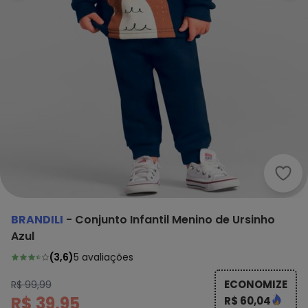
Bran
BRANDILI
-
Conjunto Infantil Menino de Ursinho
Azul
(
3,6
)
5
avaliações
ECONOMIZE
R$ 99,99
R$ 39,95
R$ 60,04