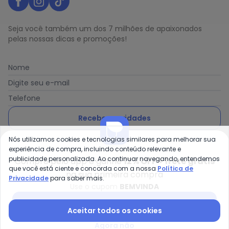
Seja você também um dos 7 milhões de apaixonados
pelas nossas dicas e promoções!
Nome
Digite seu e-mail
Telefone
Receber novidades
Nós utilizamos cookies e tecnologias similares para melhorar sua
Ao enviar o cadastro, você concorda com a nossa
Política
experiência de compra, incluindo conteúdo relevante e
de Privacidade
publicidade personalizada. Ao continuar navegando, entendemos
Compre pelo app e ganhe
12% OFF + frete grátis
que você está ciente e concorda com a nossa
Política de
na sua primeira compra
Privacidade
para saber mais.
Use o cupom
BEMVINDA
Posthaus é uma marca da Posthaus Ltda / CNPJ:
Baixar app Posthaus
Aceitar todos os cookies
80.462.138/0001-41
Endereço: Rua Werner Duwe, 202 Bairro Badenfurt -
Agora não