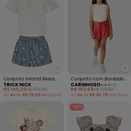
Trick Nick - Conjunto Infantil B
Ca
Conjunto Infantil Blusa
Conjunto com Bordado
TRICK NICK
CARINHOSO
com Shorts (Bege)
Floral Menina (Off White)
R$ 140,23
R$ 164,99
R$ 153,93
R$ 219,90
ou
4x
de
R$ 35,05
sem
juros
ou
5x
de
R$ 30,78
sem
juros
-50%