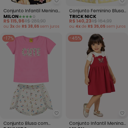
Milon - Conjunto Infantil Menina
Tr
Conjunto Infantil Menina
Conjunto Feminino Blusa
MILON
TRICK NICK
Flores (Off White)
com Shorts (Bege)
R$ 115,96
R$ 289,90
R$ 140,23
R$ 164,99
ou
3x
de
R$ 38,65
sem
juros
ou
4x
de
R$ 35,05
sem
juros
-17%
-45%
Rovi Kids - Conjunto Blusa com 
Mi
Conjunto Blusa com
Conjunto Infantil Menina