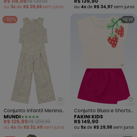
R$ 118,98
R$ 139,99
R$ 139,90
ou
3x
de
R$ 39,66
sem
juros
ou
4x
de
R$ 34,97
sem
juros
-50%
NEW
Mundi - Conjunto Infantil Menina
Fa
Conjunto Infantil Menina
Conjunto Blusa e Shorts
MUNDI
FAKINI KIDS
Floral (Natural)
Saia (Bege)
R$ 129,99
R$ 259,99
R$ 149,90
ou
4x
de
R$ 32,49
sem
juros
ou
5x
de
R$ 29,98
sem
juros