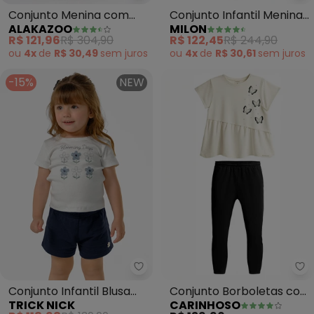
Conjunto Menina com
Conjunto Infantil Menina
ALAKAZOO
MILON
Calça e Blusa em Sarja
Flores (Off White)
R$ 121,96
R$ 304,90
R$ 122,45
R$ 244,90
(Bege)
ou
4x
de
R$ 30,49
sem
juros
ou
4x
de
R$ 30,61
sem
juros
-15%
NEW
Trick Nick - Conjunto Infantil B
Ca
Conjunto Infantil Blusa
Conjunto Borboletas com
TRICK NICK
CARINHOSO
com Shorts (Bege)
Strass (Off White)