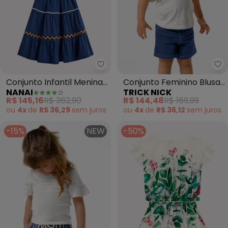
Nanai - Conjunto Infantil Menin
Tr
Conjunto Infantil Menina
Conjunto Feminino Blusa
NANAI
TRICK NICK
Bordado (Off White)
com Shorts (Bege)
R$ 145,16
R$ 362,90
R$ 144,48
R$ 169,99
ou
4x
de
R$ 36,29
sem
juros
ou
4x
de
R$ 36,12
sem
juros
-15%
NEW
-50%