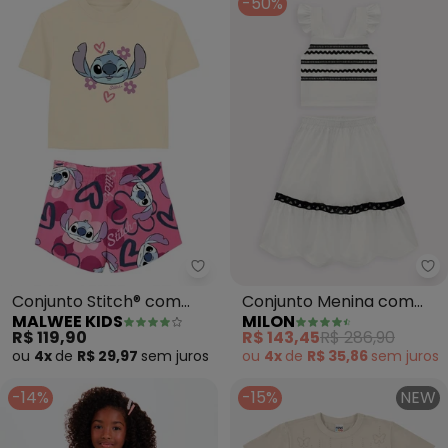
-50%
Malwee Kids - Conjunto Stitch® 
Mi
Conjunto Stitch® com
Conjunto Menina com
MALWEE KIDS
MILON
Glitter (Bege)
Aviamentos (Off White)
R$ 119,90
R$ 143,45
R$ 286,90
ou
4x
de
R$ 29,97
sem
juros
ou
4x
de
R$ 35,86
sem
juros
-14%
-15%
NEW