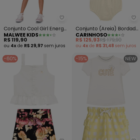
Malwee Kids - Conjunto Cool Gi
Ca
Conjunto Cool Girl Energy
Conjunto (Areia) Bordado
MALWEE KIDS
CARINHOSO
em Moletinho (Bege)
com Laço Menina
R$ 119,90
R$ 125,93
R$ 179,90
ou
4x
de
R$ 29,97
sem
juros
ou
4x
de
R$ 31,48
sem
juros
-60%
-15%
NEW