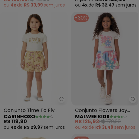
(Bege)
ou
4x
de
R$ 33,99
sem
juros
ou
4x
de
R$ 32,47
sem
juros
-30%
Carinhoso - Conjunto Time To F
Ma
Conjunto Time To Fly
Conjunto Flowers Joy
CARINHOSO
MALWEE KIDS
com Lantejoulas (Off
(Off White)
R$ 119,90
R$ 125,93
R$ 179,90
White)
ou
4x
de
R$ 29,97
sem
juros
ou
4x
de
R$ 31,48
sem
juros