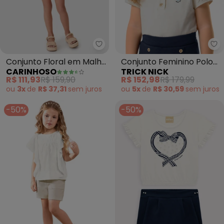
Carinhoso - Conjunto Floral em
Tr
Conjunto Floral em Malha
Conjunto Feminino Polo
CARINHOSO
TRICK NICK
Texturizada (Off White)
com Shorts Saia (Bege)
R$ 111,93
R$ 159,90
R$ 152,98
R$ 179,99
ou
3x
de
R$ 37,31
sem
juros
ou
5x
de
R$ 30,59
sem
juros
-50%
-50%