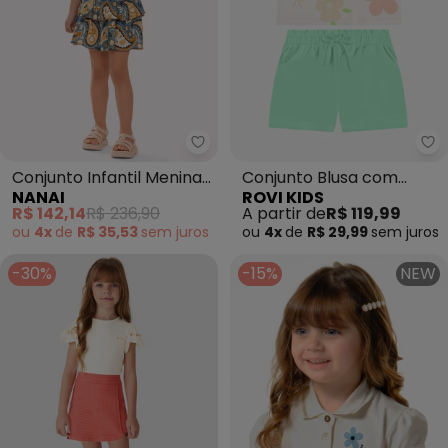
Nanai - Conjunto Infantil Meni
Ro
Conjunto Infantil Menina
Conjunto Blusa com
NANAI
ROVI KIDS
com Babados (Bege)
Shorts Infantil (Bege)
R$ 142,14
R$ 236,90
A partir de
R$ 119,99
ou
4x
de
R$ 35,53
sem
juros
ou
4x
de
R$ 29,99
sem
juros
-30%
-15%
NEW