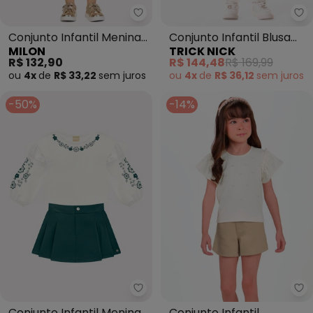
Milon - Conjunto Infantil Menin
Tr
Conjunto Infantil Menina
Conjunto Infantil Blusa
MILON
TRICK NICK
Ursinhos (Bege)
com Salopete (Bege)
R$ 132,90
R$ 144,48
R$ 169,99
ou
4x
de
R$ 33,22
sem
juros
ou
4x
de
R$ 36,12
sem
juros
-50%
-14%
Milon - Conjunto Infantil Menina
Tr
Conjunto Infantil Menina
Conjunto Infantil