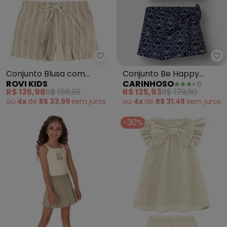
Rovi Kids - Conjunto Blusa com S
Ca
Conjunto Blusa com
Conjunto Be Happy
ROVI KIDS
CARINHOSO
Shorts Infantil (Bege)
Bordado (Off White)
R$ 135,98
R$ 159,99
R$ 125,93
R$ 179,90
ou
4x
de
R$ 33,99
sem
juros
ou
4x
de
R$ 31,48
sem
juros
-30%