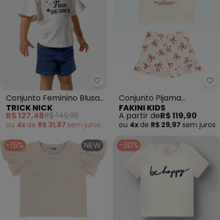
Trick Nick - Conjunto Feminino 
Fa
Conjunto Feminino Blusa
Conjunto Pijama
TRICK NICK
FAKINI KIDS
com Shorts (Bege)
Blusa/Shorts (Bege)
R$ 127,48
R$ 149,99
A partir de
R$ 119,90
ou
4x
de
R$ 31,87
sem
juros
ou
4x
de
R$ 29,97
sem
juros
-15%
NEW
-30%