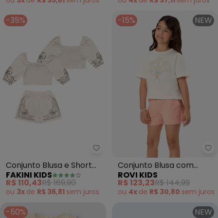
ou
3x
de
R$ 35,81
sem
juros
ou
4x
de
R$ 37,11
sem
juros
-35%
-15%
NEW
Fakini Kids - Conjunto Blusa e S
Ro
Conjunto Blusa e Short
Conjunto Blusa com
FAKINI KIDS
ROVI KIDS
(Bege)
Shorts Infantil (Bege)
R$ 110,43
R$ 169,90
R$ 123,23
R$ 144,99
ou
3x
de
R$ 36,81
sem
juros
ou
4x
de
R$ 30,80
sem
juros
-50%
NEW