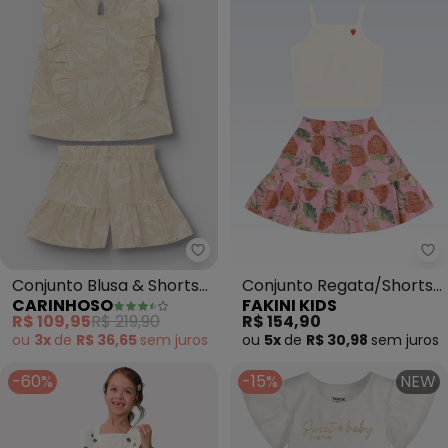
Carinhoso - Conjunto Blusa & Sh
Fa
Conjunto Blusa & Shorts
Conjunto Regata/Shorts
CARINHOSO
FAKINI KIDS
Folhagens (Areia)
Saia (Bege)
R$ 109,95
R$ 219,90
R$ 154,90
ou
3x
de
R$ 36,65
sem
juros
ou
5x
de
R$ 30,98
sem
juros
-60%
-15%
NEW