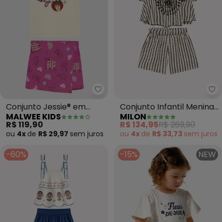
Malwee Kids - Conjunto Jessie®
Mi
Conjunto Jessie® em
Conjunto Infantil Menina
MALWEE KIDS
MILON
Malha (Bege)
Bordado (Bege)
R$ 119,90
R$ 134,95
R$ 269,90
ou
4x
de
R$ 29,97
sem
juros
ou
4x
de
R$ 33,73
sem
juros
-60%
-15%
NEW