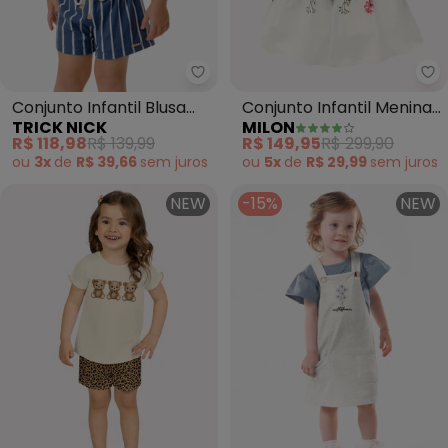
Trick Nick - Conjunto Infantil B
Mi
Conjunto Infantil Blusa
Conjunto Infantil Menina
TRICK NICK
MILON
com Shorts (Bege)
Folhas (Off White)
R$ 118,98
R$ 139,99
R$ 149,95
R$ 299,90
ou
3x
de
R$ 39,66
sem
juros
ou
5x
de
R$ 29,99
sem
juros
NEW
-15%
NEW