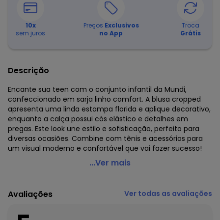
10
x
Preços
Exclusivos
Troca
sem juros
no App
Grátis
Descrição
Encante sua teen com o conjunto infantil da Mundi,
confeccionado em sarja linho comfort. A blusa cropped
apresenta uma linda estampa florida e aplique decorativo,
enquanto a calça possui cós elástico e detalhes em
pregas. Este look une estilo e sofisticação, perfeito para
diversas ocasiões. Combine com tênis e acessórios para
um visual moderno e confortável que vai fazer sucesso!
Mundi - Conjunto Infantil Menina Floral Natural
...Ver mais
Código do produto: 8329890
Modelagem: Ampla
Avaliações
Ver todas as avaliações
Modelo: Cropped
Comprimento da Manga: Curta
Forro: Não