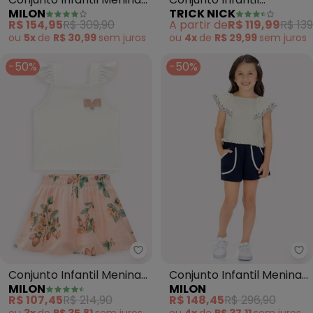
MILON
TRICK NICK
Flores (Off White)
Camiseta com Shorts
R$ 154,95
R$ 309,90
A partir de
R$ 119,99
R$ 139
(Bege)
ou
5x
de
R$ 30,99
sem
juros
ou
4x
de
R$ 29,99
sem
juros
-50%
-50%
Milon - Conjunto Infantil Menin
Mi
Conjunto Infantil Menina
Conjunto Infantil Menina
MILON
MILON
Morango (Off White)
Flores (Off White)
R$ 107,45
R$ 214,90
R$ 148,45
R$ 296,90