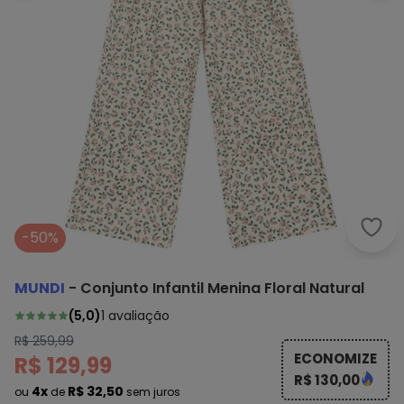
Mund
-50%
MUNDI
-
Conjunto Infantil Menina Floral Natural
(
5,0
)
1
avaliação
R$ 259,99
ECONOMIZE
R$ 129,99
R$ 130,00
4x
R$ 32,50
ou
de
sem juros