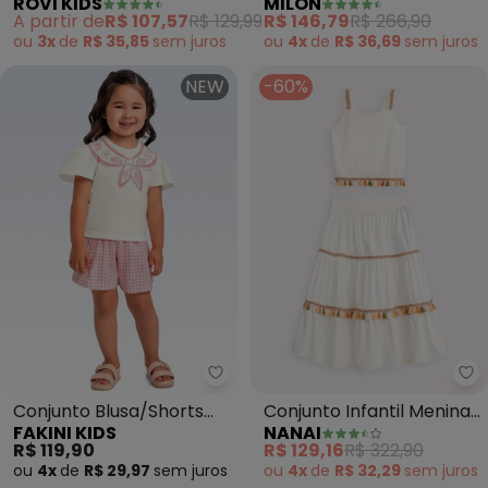
ROVI KIDS
MILON
Shorts Feminino (Bege)
Morangos (Off White)
A partir de
R$ 107,57
R$ 129,99
R$ 146,79
R$ 266,90
ou
3x
de
R$ 35,85
sem
juros
ou
4x
de
R$ 36,69
sem
juros
NEW
-60%
Fakini Kids - Conjunto Blusa/Sho
Na
Conjunto Blusa/Shorts
Conjunto Infantil Menina
FAKINI KIDS
NANAI
(Bege)
em Meia Malha (Off
R$ 119,90
R$ 129,16
R$ 322,90
White)
ou
4x
de
R$ 29,97
sem
juros
ou
4x
de
R$ 32,29
sem
juros