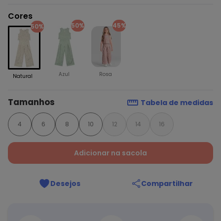
Cores
50%
45%
50%
Azul
Rosa
Natural
Tamanhos
Tabela de medidas
4
6
8
10
12
14
16
Adicionar na sacola
Desejos
Compartilhar