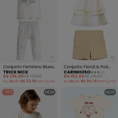
Trick Nick - Conjunto Feminino
Ca
Conjunto Feminino Blusa
Conjunto Floral & Poá
TRICK NICK
CARINHOSO
com Legging (Bege)
(Off White)
R$ 135,98
R$ 159,99
R$ 153,93
R$ 219,90
ou
4x
de
R$ 33,99
sem
juros
ou
5x
de
R$ 30,78
sem
juros
-15%
NEW
NEW