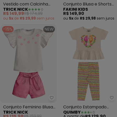
Vestido com Calcinha
Conjunto Blusa e Shorts
TRICK NICK
FAKINI KIDS
Feminino (Bege)
(Bege)
R$ 149,99
R$ 174,99
R$ 149,90
ou
5x
de
R$ 29,99
sem
juros
ou
5x
de
R$ 29,98
sem
juros
-15%
NEW
Trick Nick - Conjunto Feminino 
Qu
Conjunto Feminino Blusa
Conjunto Estampado
TRICK NICK
QUIMBY
com Shorts (Bege)
Blusa Calça Legging
R$ 135,98
R$ 159,99
A partir de
R$ 129,90