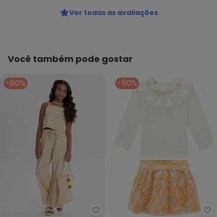
Ver todas as avaliações
Você também pode gostar
-60%
-50%
Alakazoo - Conjunto Menina com
Mi