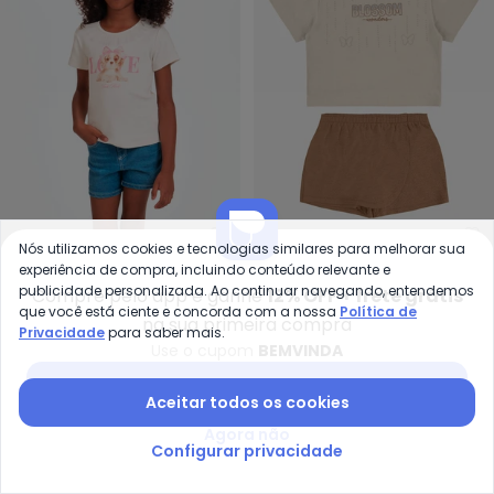
Trick Nick - Conjunto Feminino 
Ro
Nós utilizamos cookies e tecnologias similares para melhorar sua
experiência de compra, incluindo conteúdo relevante e
Conjunto Feminino Blusa
Conjunto Blusa com
publicidade personalizada. Ao continuar navegando, entendemos
TRICK NICK
ROVI KIDS
Compre pelo app e ganhe
12% OFF + frete grátis
com Shorts (Bege)
Shorts Saia Infantil
A partir de
R$ 119,99
R$ 139,99
R$ 135,98
R$ 159,99
que você está ciente e concorda com a nossa
Política de
na sua primeira compra
(Bege)
ou
4x
de
R$ 29,99
sem
juros
ou
4x
de
R$ 33,99
sem
juros
Privacidade
para saber mais.
Use o cupom
BEMVINDA
NEW
-50%
Baixar app Posthaus
Aceitar todos os cookies
Agora não
Configurar privacidade