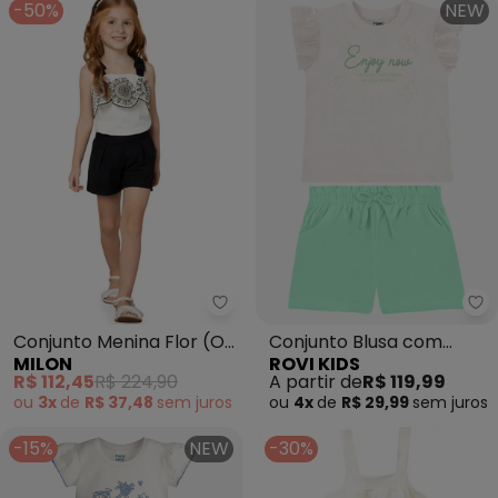
-50%
NEW
Milon - Conjunto Menina Flor (O
Ro
Conjunto Menina Flor (Off
Conjunto Blusa com
MILON
ROVI KIDS
White)
Shorts Infantil (Bege)
R$ 112,45
R$ 224,90
A partir de
R$ 119,99
ou
3x
de
R$ 37,48
sem
juros
ou
4x
de
R$ 29,99
sem
juros
-15%
NEW
-30%