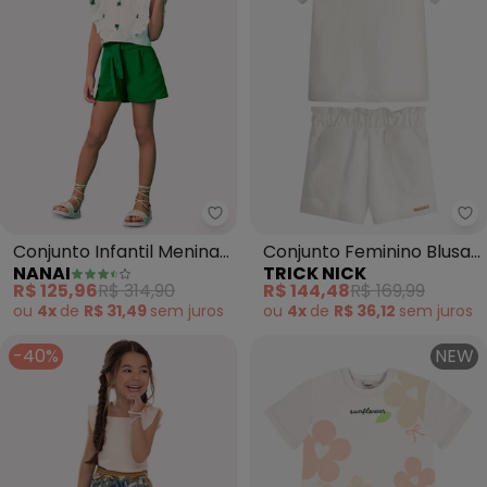
Nanai - Conjunto Infantil Menin
Tr
Conjunto Infantil Menina
Conjunto Feminino Blusa
NANAI
TRICK NICK
Coqueiros (Off White)
com Shorts (Bege)
R$ 125,96
R$ 314,90
R$ 144,48
R$ 169,99
ou
4x
de
R$ 31,49
sem
juros
ou
4x
de
R$ 36,12
sem
juros
-40%
NEW