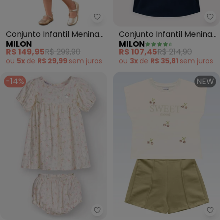
Milon - Conjunto Infantil Menin
Mi
Conjunto Infantil Menina
Conjunto Infantil Menina
MILON
MILON
Badado (Off White)
com Pérolas (Off White)
R$ 149,95
R$ 299,90
R$ 107,45
R$ 214,90
ou
5x
de
R$ 29,99
sem
juros
ou
3x
de
R$ 35,81
sem
juros
-14%
NEW
Trick Nick - Vestido com Calci
Fa