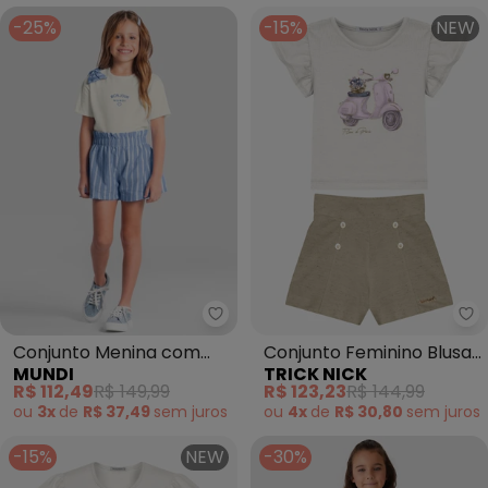
-25%
-15%
NEW
Mundi - Conjunto Menina com Li
Tr
Conjunto Menina com
Conjunto Feminino Blusa
MUNDI
TRICK NICK
Listras (Natural)
com Shorts (Bege)
R$ 112,49
R$ 149,99
R$ 123,23
R$ 144,99
ou
3x
de
R$ 37,49
sem
juros
ou
4x
de
R$ 30,80
sem
juros
-15%
NEW
-30%