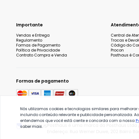
Importante
Atendiment
Vendas e Entrega
Central de At
Regulamento
Trocas e Devo
Formas de Pagamento
Código do Co
Política de Privacidade
Procon
Contrato Compra e Venda
Posthaus é Con
Formas de pagamento
Nós utilizamos cookies e tecnologias similares para melhorar
incluindo conteúdo relevante e publicidade personalizada. A
entendemos que você está ciente e concorda com a nossa
P
Posthaus é uma marca da Posthaus Ltda /
saber mais.
Endereço: Rua Werner Duwe, 202 Bairro B