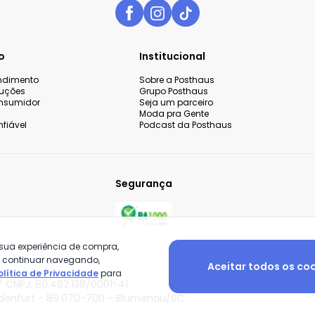
o
Institucional
endimento
Sobre a Posthaus
luções
Grupo Posthaus
nsumidor
Seja um parceiro
Moda pra Gente
fiável
Podcast da Posthaus
Segurança
 sua experiência de compra,
o continuar navegando,
Aceitar todos os co
olítica de Privacidade
para
 CNPJ: 80.462.138/0001-41
adenfurt - 89.070-700 - Blumenau/SC