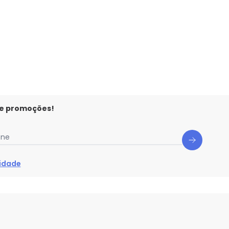
 e promoções!
one
cidade