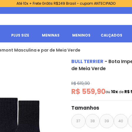
Até 10x + Frete Grátis R$249 Brasil - cupom ANTECIPADO
PLUS SIZE
MENINAS
MENINOS
CALÇADOS
Freemont Masculina e par de Meia Verde
BULL TERRIER
-
Bota Impe
de Meia Verde
R$ 619,90
R$ 559,90
10x
R$ 
ou
de
Tamanhos
37
38
39
40