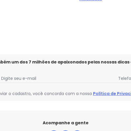
Faça a primeira avaliação
mbém um dos 7 milhões de apaixonados pelas nossas dicas
Digite seu e-mail
Telef
viar o cadastro, você concorda com a nossa
Política de Priva
Acompanhe a gente