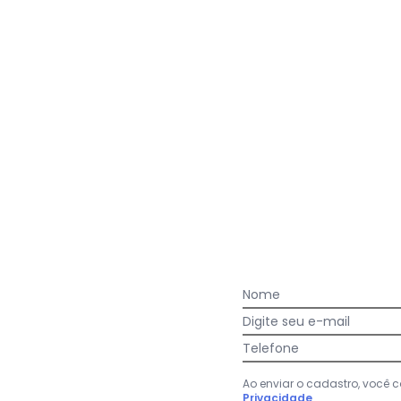
garantindo maior proteção, 
reforçadas, concedendo maio
de acordo com a numeração 
anatômica que garante maior
borracha que proporciona mai
superfície
Bull Terrier - Bota Impermeável Bu
Nome
sculina e par de Meia Verde
Digite seu e-mail
Telefone
Ao enviar o cadastro, você
Privacidade