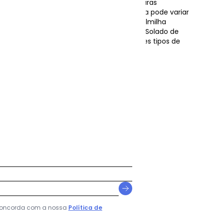
além de contar com sola atoalhada e costuras
r durabilidade a peça. O tamanho da meia pode variar
da bota. TECNOLOGIAS Ortho Comfort: palmilha
 conforto para os pés ???????Power Grip: Solado de
or estabilidade e aderência para diferentes tipos de
ll Terrier Freemont Masculina e par de Meia Verde
... Ver mais detalhes
 concorda com a nossa
Política de