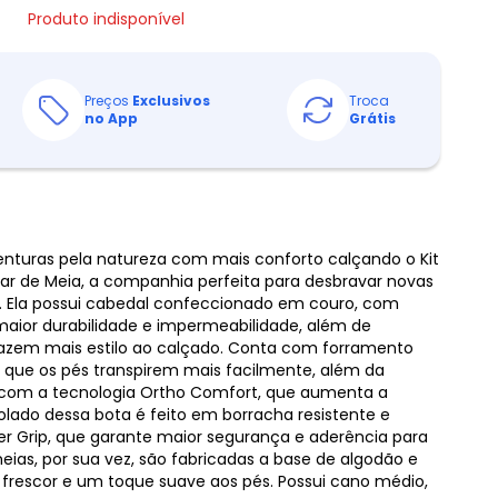
Produto indisponível
Preços
Exclusivos
Troca
no App
Grátis
venturas pela natureza com mais conforto calçando o Kit
 Par de Meia, a companhia perfeita para desbravar novas
. Ela possui cabedal confeccionado em couro, com
maior durabilidade e impermeabilidade, além de
azem mais estilo ao calçado. Conta com forramento
 que os pés transpirem mais facilmente, além da
com a tecnologia Ortho Comfort, que aumenta a
olado dessa bota é feito em borracha resistente e
r Grip, que garante maior segurança e aderência para
meias, por sua vez, são fabricadas a base de algodão e
 frescor e um toque suave aos pés. Possui cano médio,