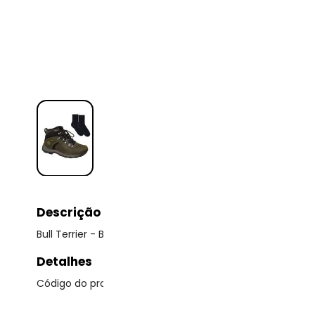
Descrição
Bull Terrier - Bota Impermeável Bull Terrier Freemont Ma
Detalhes
Código do produto: 22946403