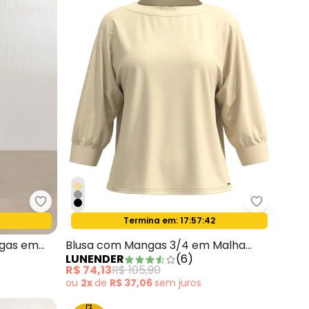
Malha Ribana Bordo
Lunender - Blusa sem Mangas com Pregas em Ma
Lunender
Termina em:
17:57:40
Oferta relâmpago
egas em
Blusa com Mangas 3/4 em Malha
LUNENDER
(
6
)
Responsável Bege
R$ 74,13
R$ 105,90
ou
2x
de
R$ 37,06
sem
juros