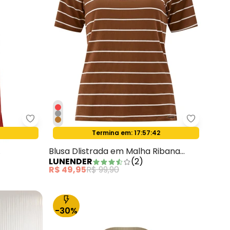
 Gola Texturizada Cinza
Lunender - Vestido Midi Chá com Gola Texturizad
Lunender 
Termina em:
17:57:40
Oferta relâmpago
Blusa Dlistrada em Malha Ribana
LUNENDER
(
2
)
Marrom
R$ 49,95
R$ 99,90
-30%