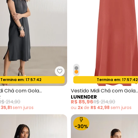
misa Estampada com Decote em V Preto
Lunender - Vestido Midi Chá com
Termina em:
17:57:40
Termina em:
17:57:40
Oferta relâmpago
Oferta relâmpago
idi Chá com Gola
Vestido Midi Chá com Gola
R
LUNENDER
a Cinza
Texturizada Laranja
R$ 214,90
R$ 85,96
R$ 214,90
 35,81
sem
juros
ou
2x
de
R$ 42,98
sem
juros
-30%