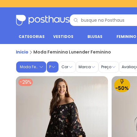
CATEGORIAS
VESTIDOS
BLUSAS
FEMININO
Moda Feminina | Lunender Feminino
Inicio
Moda Feminina Lunender Feminino
Moda Feminina
P
Cor
Marca
Preço
Avaliaç
-29%
-50%