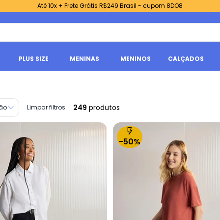
Até 10x + Frete Grátis R$249 Brasil - cupom 8DO8
PLUS SIZE
MENINAS
MENINOS
CALÇADOS
249
produtos
ão
Limpar filtros
-50%