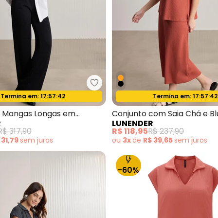
Lunender - Camisa de Mangas L
Termina em:
17:57:40
Termina em:
17:57:40
Oferta relâmpago
Oferta relâmpago
stido Chá Estampado com Mangas 3/4 Preto
 Mangas Longas em
Conjunto com Saia Chá e Bl
R
LUNENDER
ranco
DLaranja
R$ 317,90
R$ 118,95
R$ 237,90
 31,79
sem
juros
ou
3x
de
R$ 39,65
sem
juros
-60%