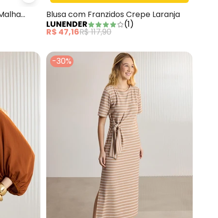
Lunender - Blusa com Mangas 3/4 em Malha Resp
Malha
Blusa com Franzidos Crepe Laranja
LUNENDER
(
1
)
R$ 47,16
R$ 117,90
-30%