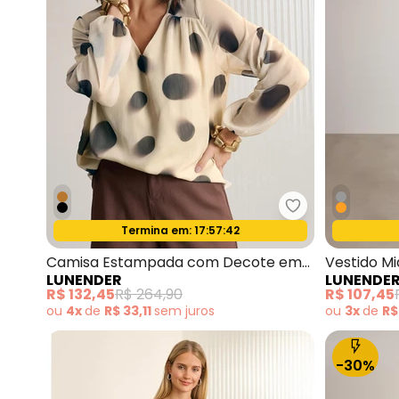
Lunender - Ca
Termina em:
17:57:40
Oferta relâmpago
Camisa Estampada com Decote em
Vestido M
LUNENDER
LUNENDE
V Preto
Texturizad
R$ 132,45
R$ 264,90
R$ 107,45
ou
4x
de
R$ 33,11
sem
juros
ou
3x
de
R$
-30%