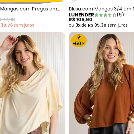
 Mangas com Pregas em
Blusa com Mangas 3/4 em 
R
LUNENDER
(
6
)
za
Responsável Preto
$ 87,90
R$ 105,90
 30,76
sem
juros
ou
3x
de
R$ 35,30
sem
juros
-50%