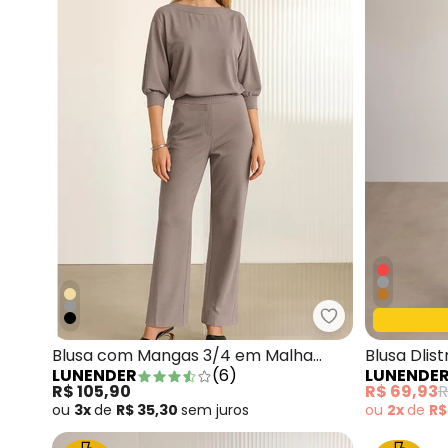
Lunender - Bl
Blusa com Mangas 3/4 em Malha
Blusa Dlis
LUNENDER
(
6
)
LUNENDE
Responsável Cinza
Bordo
R$ 105,90
R$ 69,93
R
ou
3x
de
R$ 35,30
sem
juros
ou
2x
de
R$