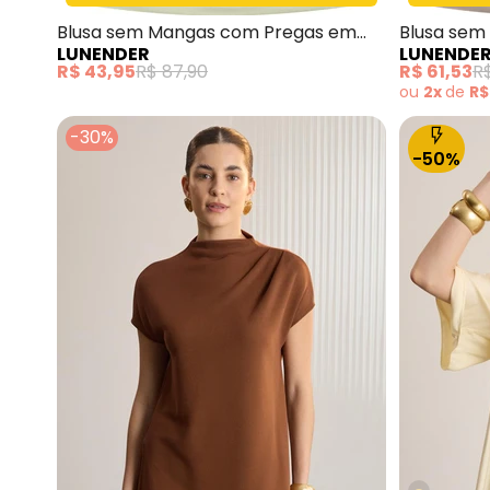
Blusa sem Mangas com Pregas em
Blusa sem
LUNENDER
LUNENDE
Malha Verde
Malha Cin
R$ 43,95
R$ 87,90
R$ 61,53
R
ou
2x
de
R$
-30%
-50%