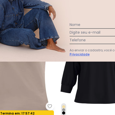
R$ 241,90
R$ 49,95
R$ 99,90
 33,86
sem
juros
Nome
Digite seu e-mail
Telefone
Ao enviar o cadastro, você
Privacidade
usa sem Mangas com Pregas em Malha Verde
Lunender - Blusa sem Mangas c
Termina em:
17:57:40
Oferta relâmpago