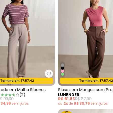
Lunender - Blusa Dlistrada em 
Termina em:
17:57:40
Termina em:
17:57:40
Oferta relâmpago
Oferta relâmpago
usa com Mangas 3/4 em Malha Responsável Cinza
trada em Malha Ribana
Blusa sem Mangas com Pr
R
(
2
)
LUNENDER
Malha Rosa
$ 99,90
R$ 61,53
R$ 87,90
 34,96
sem
juros
ou
2x
de
R$ 30,76
sem
juros