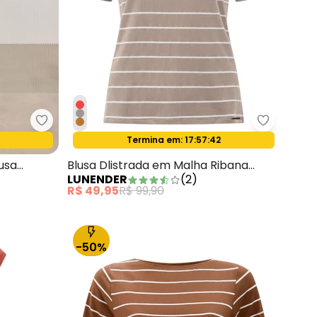
ongas em Algodão Branco
Lunender - Conjunto com Saia Chá e Blusa DLaran
Lunender 
Termina em:
17:57:40
Oferta relâmpago
usa
Blusa Dlistrada em Malha Ribana
LUNENDER
(
2
)
Cinza
R$ 49,95
R$ 99,90
-50%