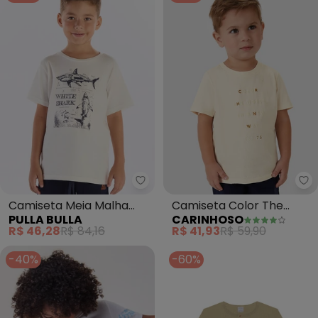
Pulla Bulla - Camiseta Meia Mal
Ca
Camiseta Meia Malha
Camiseta Color The
PULLA BULLA
CARINHOSO
(Bege)
World In a New Way
R$ 46,28
R$ 84,16
R$ 41,93
R$ 59,90
(Areia)
-40%
-60%