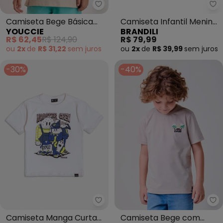
Youccie - Camiseta Bege Básic
Br
Camiseta Bege Básica
Camiseta Infantil Menino
YOUCCIE
BRANDILI
Estampada (Cru)
em Meia Malha (Bege)
R$ 62,45
R$ 124,90
R$ 79,99
ou
2x
de
R$ 31,22
sem
juros
ou
2x
de
R$ 39,99
sem
juros
-30%
-40%
Youccie - Camiseta Manga Curt
Bi
Camiseta Manga Curta
Camiseta Bege com