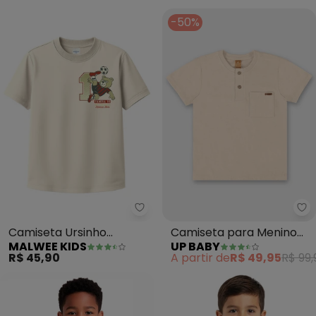
-50%
Malwee Kids - Camiseta Ursinho
Up
Camiseta Ursinho
Camiseta para Menino
MALWEE KIDS
UP BABY
Jogador (Off White)
em Linho Flamê (Bege)
R$ 45,90
A partir de
R$ 49,95
R$ 99,