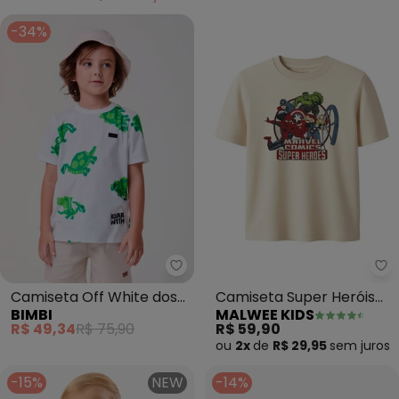
-34%
Bimbi - Camiseta Off White dos 
Ma
Camiseta Off White dos
Camiseta Super Heróis
BIMBI
MALWEE KIDS
Dinos (Off White)
da Marvel® (Bege)
R$ 49,34
R$ 75,90
R$ 59,90
ou
2x
de
R$ 29,95
sem
juros
-15%
NEW
-14%