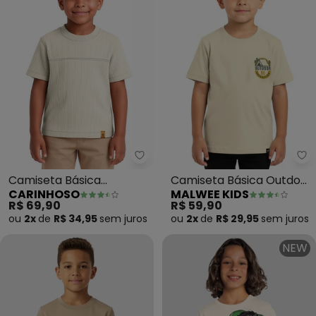
Carinhoso - Camiseta Básica Te
Ma
Camiseta Básica
Camiseta Básica Outdoor
CARINHOSO
MALWEE KIDS
Texturizada (Off White)
Expedition (Off White)
R$ 69,90
R$ 59,90
ou
2x
de
R$ 34,95
sem
juros
ou
2x
de
R$ 29,95
sem
juros
NEW