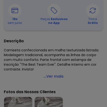
10
x
Preços
Exclusivos
Troca
sem juros
no App
Grátis
Descrição
Camiseta confeccionada em malha texturizada listrada.
Modelagem tradicional, acompanha as linhas do corpo
com muito conforto. Parte frontal com estampa de
inscrição "The Best Team Ever". Detalhe interno em cor
contraste. Invista!
Carinhoso - Camiseta The Best Team Ever Off White
...Ver mais
Código do produto: 8169785
Comprimento da Manga: Curta
Fotos das Nossas Clientes
Decote Frente : Redondo
Fornecedor: MALWEE MALHAS LTDA / CNPJ 84.429.737/0001-
14