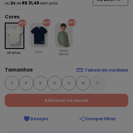
2x
R$ 31,46
ou
de
sem juros
Cores
45%
55%
45%
Verde
Azul
Off White
Menta
Tamanhos
Tabela de medidas
4
6
8
10
12
14
16
Adicionar na sacola
Desejos
Compartilhar