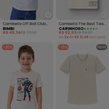
Bimbi - Camiseta Off Ball Club 
Ca
Camiseta Off Ball Club
Camiseta The Best Team
BIMBI
CARINHOSO
(Off White)
Ever (Off White)
R$ 49,34
R$ 75,90
R$ 62,93
R$ 89,90
ou
2x
de
R$ 31,46
sem
juros
-30%
-15%
NEW