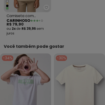
Carinhoso - Camiseta com Bor
Camiseta com
CARINHOSO
Bordado em Pima
R$ 79,90
Cáqui
ou
2x
de
R$ 39,95
sem
juros
Você também pode gostar
-34%
-30%