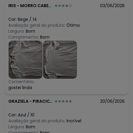
IRIS
-
MORRO CABECA NO TEMPO - PI
03/06/2026
Cor:
Bege
/
14
Avaliação geral do produto:
Ótimo
Largura:
Bom
Comprimento:
Bom
Comentário:
gostei linda
GRAZIELA
-
PIRACICABA - SP
20/06/2026
Cor:
Azul
/
10
Avaliação geral do produto:
Incrível
Largura:
Bom
Comprimento:
Bom