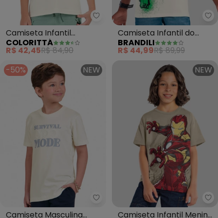
Colori
Br
Camiseta Infantil
Camiseta Infantil do
COLORITTÁ
BRANDILI
Minimalista Colorittá
Minecraft em Gel (Bege)
R$ 42,45
R$ 84,90
R$ 44,99
R$ 89,99
(Bege)
-50%
NEW
NEW
Trick Nick - Camiseta Masculin
Br
Camiseta Masculina
Camiseta Infantil Menino