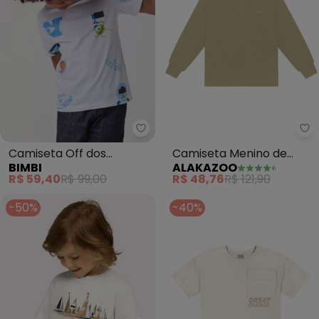
Bimbi - Camiseta Off dos Monstr
Al
Camiseta Off dos
Camiseta Menino de
BIMBI
ALAKAZOO
Monstros S.A (Off White)
Mangas Longas com
R$ 59,40
R$ 99,00
R$ 48,76
R$ 121,90
Botões (Bege)
-50%
-40%