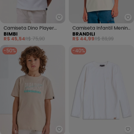
Bimbi - Camiseta Dino Player (O
Br
Camiseta Dino Player
Camiseta Infantil Menino
BIMBI
BRANDILI
(Off White)
do Sonic (Natural)
R$ 45,54
R$ 75,90
R$ 44,99
R$ 89,99
-50%
-40%
Youccie - Camiseta Bege com E
Yo