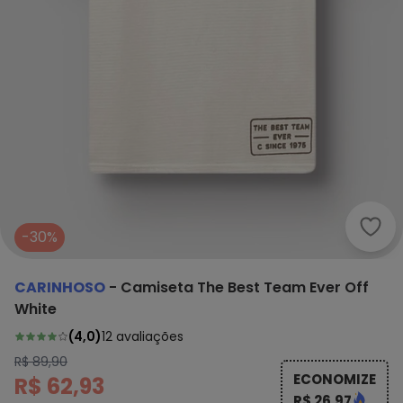
Cari
-30%
CARINHOSO
-
Camiseta The Best Team Ever Off
White
(
4,0
)
12
avaliações
R$ 89,90
ECONOMIZE
R$ 62,93
R$ 26,97