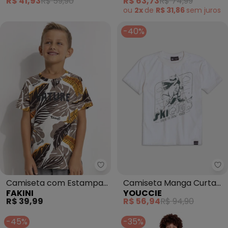
R$ 41,93
R$ 59,90
R$ 63,73
R$ 74,99
(Bege)
ou
2x
de
R$ 31,86
sem
juros
-40%
Fakini - Camiseta com Estampa
Yo
Camiseta com Estampa
Camiseta Manga Curta
FAKINI
YOUCCIE
Folhas (Bege)
do Dino Skiclub (Off
R$ 39,99
R$ 56,94
R$ 94,90
White)
-45%
-35%