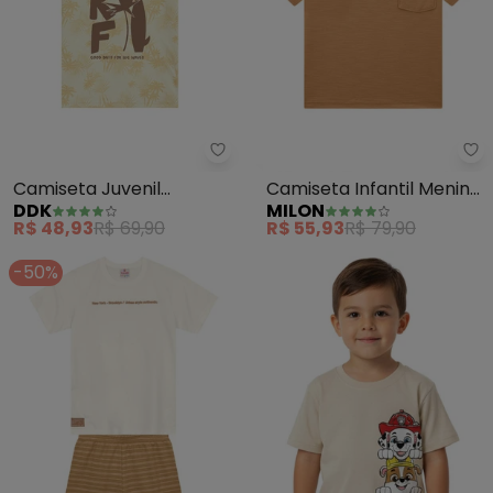
Mi
Camiseta Juvenil
Camiseta Infantil Menino
DDK
MILON
Estampa Coqueiros
Básica (Bege)
R$ 48,93
R$ 69,90
R$ 55,93
R$ 79,90
(Bege)
-50%