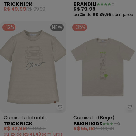
TRICK NICK
BRANDILI
Infantil com Estampa
em Meia Malha (Bege)
R$ 49,99
R$ 99,99
R$ 79,99
(Bege)
ou
2x
de
R$ 39,99
sem
juros
-12%
NEW
-35%
Trick Nick - Camiseta Infantil 
Fa
Camiseta Infantil
Camiseta (Bege)
TRICK NICK
FAKINI KIDS
Masculina Meia Malha
R$ 82,99
R$ 94,99
R$ 55,18
R$ 84,90
(Bege)
ou
2x
de
R$ 41,49
sem
juros