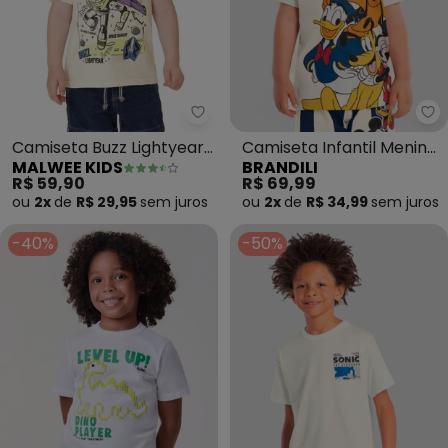
Malwee Kids - Camiseta Buzz L
Br
Camiseta Buzz Lightyear®
Camiseta Infantil Menino
MALWEE KIDS
BRANDILI
em Malha (Bege)
em Meia Malha (Bege)
R$ 59,90
R$ 69,99
ou
2x
de
R$ 29,95
sem
juros
ou
2x
de
R$ 34,99
sem
juros
-40%
-50%