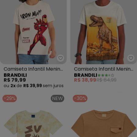
Brandili - Camiseta Infantil Me
Br
Camiseta Infantil Menino
Camiseta Infantil Menino
BRANDILI
BRANDILI
em Meia Malha (Bege)
de Dinossauro (Bege)
R$ 79,99
R$ 38,99
R$ 64,99
ou
2x
de
R$ 39,99
sem
juros
-29%
NEW
-30%