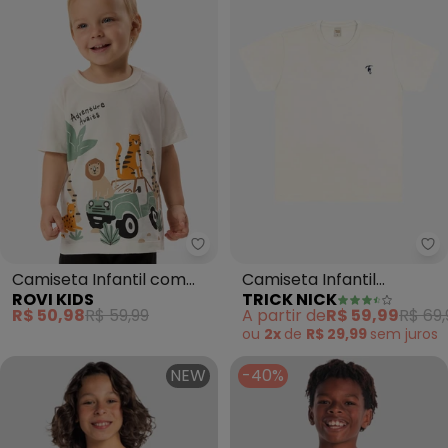
Rovi Kids - Camiseta Infantil 
Tr
Camiseta Infantil com
Camiseta Infantil
ROVI KIDS
TRICK NICK
Estampa (Bege)
Masculina (Bege)
R$ 50,98
R$ 59,99
A partir de
R$ 59,99
R$ 69,
ou
2x
de
R$ 29,99
sem
juros
NEW
-40%