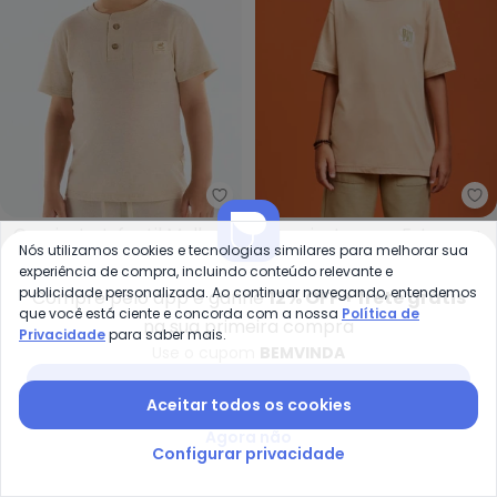
Up Baby - Camiseta Infantil Mal
Yo
Camiseta Infantil Malha
Camiseta com Estampa
Nós utilizamos cookies e tecnologias similares para melhorar sua
UP BABY
YOUCCIE
Linho (Bege)
Dino Trip (Bege)
experiência de compra, incluindo conteúdo relevante e
A partir de
R$ 62,45
R$ 124,90
R$ 52,45
R$ 104,90
publicidade personalizada. Ao continuar navegando, entendemos
ou
2x
de
R$ 31,22
sem
juros
Compre pelo app e ganhe
12% OFF + frete grátis
que você está ciente e concorda com a nossa
Política de
na sua primeira compra
Privacidade
para saber mais.
-14%
NEW
-40%
Use o cupom
BEMVINDA
Baixar app Posthaus
Aceitar todos os cookies
Agora não
Configurar privacidade