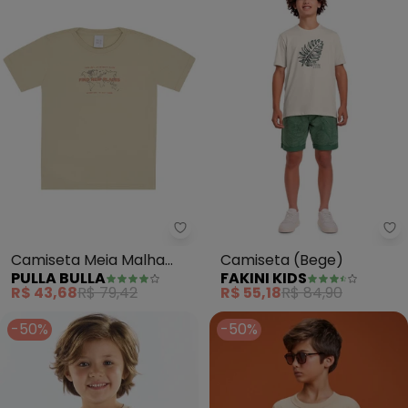
Pulla Bulla - Camiseta Meia Mal
Fa
Camiseta Meia Malha
Camiseta (Bege)
PULLA BULLA
FAKINI KIDS
(Bege)
R$ 43,68
R$ 79,42
R$ 55,18
R$ 84,90
-50%
-50%