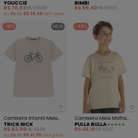
YOUCCIE
BIMBI
Off Monster Crew (Off
Estampa Tropical (Bege)
R$ 76,93
R$ 109,90
R$ 59,40
R$ 99,00
White)
ou
2x
de
R$ 38,46
sem
juros
-16%
NEW
-45%
Trick Nick - Camiseta Infantil 
Pu
Camiseta Infantil Meia
Camiseta Meia Malha
TRICK NICK
PULLA BULLA
Malha Estampa (Bege)
(Bege)
R$ 83,99
R$ 99,99
R$ 45,15
R$ 82,10
ou
2x
de
R$ 41,99
sem
juros