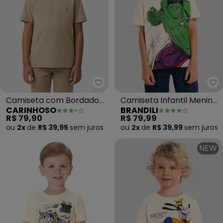
Carinhoso - Camiseta com Bor
Br
Camiseta com Bordado
Camiseta Infantil Menino
CARINHOSO
BRANDILI
em Pima (Cáqui)
em Meia Malha (Bege)
R$ 79,90
R$ 79,99
ou
2x
de
R$ 39,95
sem
juros
ou
2x
de
R$ 39,99
sem
juros
NEW