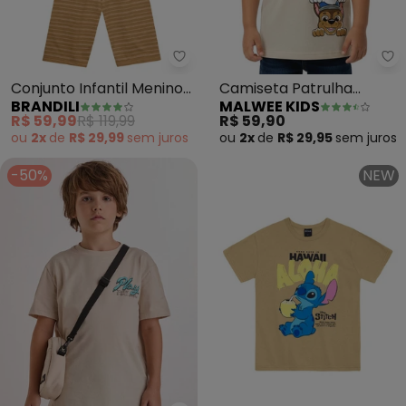
Brandili - Conjunto Infantil Men
Ma
Conjunto Infantil Menino
Camiseta Patrulha
BRANDILI
MALWEE KIDS
com Listras (Bege)
Canina® em Malha
R$ 59,99
R$ 119,99
R$ 59,90
(Bege)
ou
2x
de
R$ 29,99
sem
juros
ou
2x
de
R$ 29,95
sem
juros
-50%
NEW