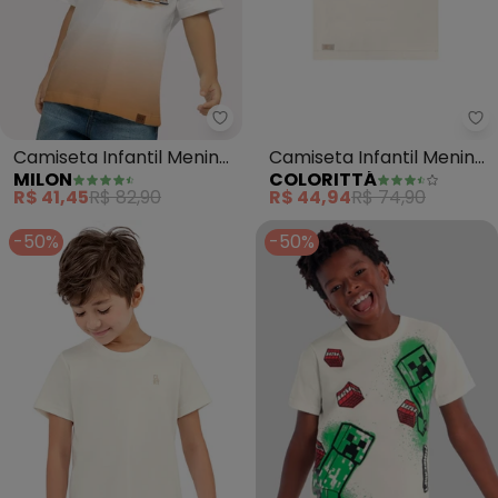
Milon - Camiseta Infantil Menin
Co
Camiseta Infantil Menino
Camiseta Infantil Menino
MILON
COLORITTÁ
Barcos (Off White)
Manga Ampla (Bege)
R$ 41,45
R$ 82,90
R$ 44,94
R$ 74,90
-50%
-50%