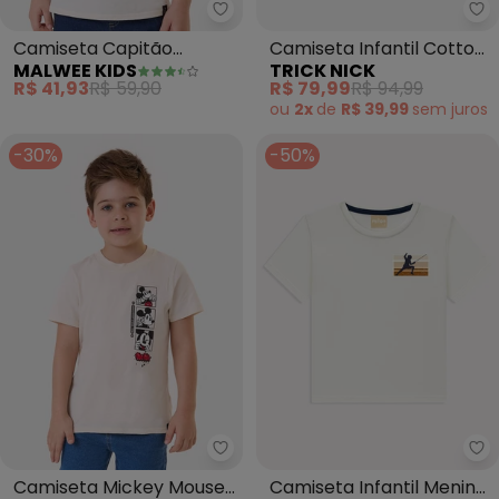
Malwee Kids - Camiseta Capitão
Tr
Camiseta Capitão
Camiseta Infantil Cotton
MALWEE KIDS
TRICK NICK
América® (Off White )
Masculina (Bege)
R$ 41,93
R$ 59,90
R$ 79,99
R$ 94,99
ou
2x
de
R$ 39,99
sem
juros
-30%
-50%
Malwee Kids - Camiseta Mickey
Mi
Camiseta Mickey Mouse®
Camiseta Infantil Menino