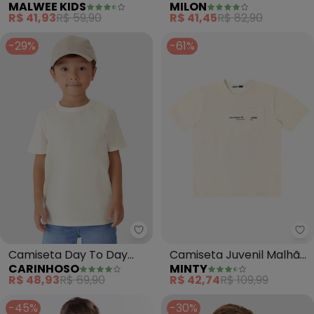
MALWEE KIDS
MILON
(Off White)
Esgrima (Off White)
R$ 41,93
R$ 59,90
R$ 41,45
R$ 82,90
-29%
-61%
Carinhoso - Camiseta Day To D
Mi
Camiseta Day To Day
Camiseta Juvenil Malhão
CARINHOSO
MINTY
(Off White)
Flamê Masculina (Bege)
R$ 48,93
R$ 69,90
R$ 42,74
R$ 109,99
-45%
-30%