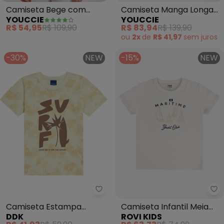
Camiseta Bege com
Camiseta Manga Longa
YOUCCIE
YOUCCIE
Estampa Paradaise (Cru)
Básica (Off White)
R$ 54,95
R$ 109,90
R$ 83,94
R$ 139,90
ou
2x
de
R$ 41,97
sem
juros
-30%
NEW
-15%
NEW
Ddk - Camiseta Estampa (Bege
Ro
Camiseta Estampa
Camiseta Infantil Meia
DDK
ROVI KIDS
(Bege)
Malha com Estampa