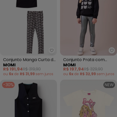
Momi - Conjunto Manga Curta d
Mo
Conjunto Manga Curta de
Conjunto Prata com
MOMI
MOMI
Jacquard com Laço
Strass e Brilho (Preto)
R$ 191,94
R$ 319,90
R$ 197,94
R$ 329,90
(Preto)
ou
6x
de
R$ 31,99
sem
juros
ou
6x
de
R$ 32,99
sem
juros
-30%
NEW