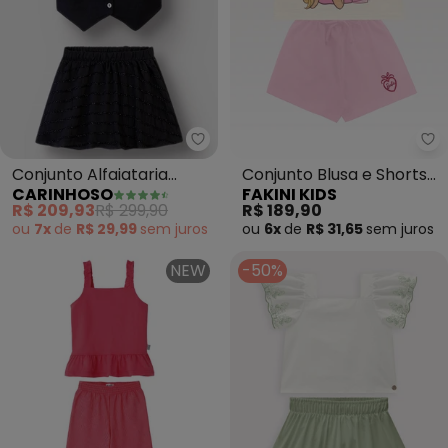
Carinhoso - Conjunto Alfaiataria
Fa
Conjunto Alfaiataria
Conjunto Blusa e Shorts
CARINHOSO
FAKINI KIDS
Listrado Brilho (Preto)
Barbie (Bege)
R$ 209,93
R$ 299,90
R$ 189,90
ou
7x
de
R$ 29,99
sem
juros
ou
6x
de
R$ 31,65
sem
juros
NEW
-50%