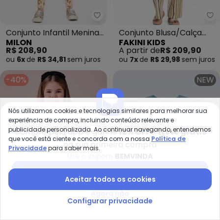
Milon - Conjunto Infantil Menin
Fa
Conjunto Infantil Menina
Conjunto Blusa/Calça
MILON
FAKINI KIDS
Bordado (Branco)
(Marrom)
R$ 208,90
A partir de
R$ 209,90
ou
6x
de
R$ 34,81
sem
juros
ou
7x
de
R$ 29,98
sem
juros
-40%
NEW
Nós utilizamos cookies e tecnologias similares para melhorar sua
experiência de compra, incluindo conteúdo relevante e
publicidade personalizada. Ao continuar navegando, entendemos
Compre pelo app e ganhe
12% OFF + frete grátis
que você está ciente e concorda com a nossa
Política de
na sua primeira compra
Privacidade
para saber mais.
Use o cupom
BEMVINDA
Baixar app Posthaus
Aceitar todos os cookies
Agora não
Configurar privacidade
Momi - Conjunto com Laço Bord
Fa