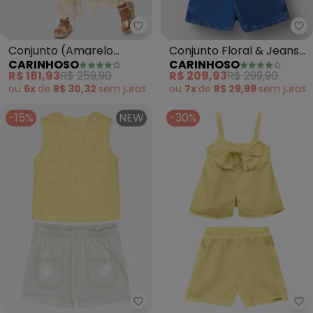
Carinhoso - Conjunto (Amarelo
Ca
Conjunto (Amarelo
Conjunto Floral & Jeans
CARINHOSO
CARINHOSO
Mostarda) Geométrico
Menina (Amarelo)
R$ 181,93
R$ 259,90
R$ 209,93
R$ 299,90
Metalizado
ou
6x
de
R$ 30,32
sem
juros
ou
7x
de
R$ 29,99
sem
juros
-15%
NEW
-30%
Trick Nick - Conjunto Infantil 
Ca