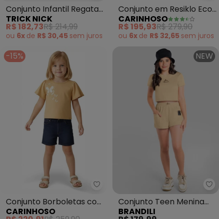
Conjunto Infantil Regata
Conjunto em Resiklo Eco
TRICK NICK
CARINHOSO
com Shorts (Amarelo)
(Amarelo)
R$ 182,73
R$ 214,99
R$ 195,93
R$ 279,90
ou
6x
de
R$ 30,45
sem
juros
ou
6x
de
R$ 32,65
sem
juros
-15%
NEW
Carinhoso - Conjunto Borbolet
Br
Conjunto Borboletas com
Conjunto Teen Menina
CARINHOSO
BRANDILI
Bordado e Jeans
em Moletinho (Bege)