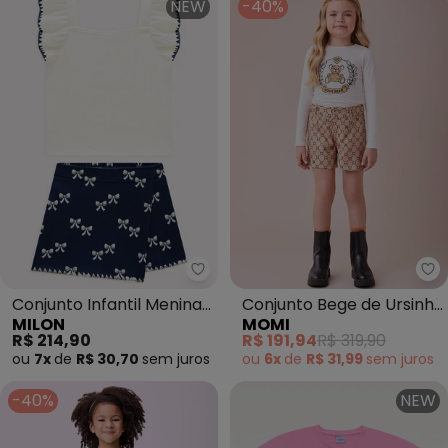
NEW
-40%
Milon - Conjunto Infantil Menin
Mo
Conjunto Infantil Menina
Conjunto Bege de Ursinho
MILON
MOMI
Laços (Branco)
com Strass (Branco)
R$ 214,90
R$ 191,94
R$ 319,90
ou
7x
de
R$ 30,70
sem
juros
ou
6x
de
R$ 31,99
sem
juros
-40%
NEW