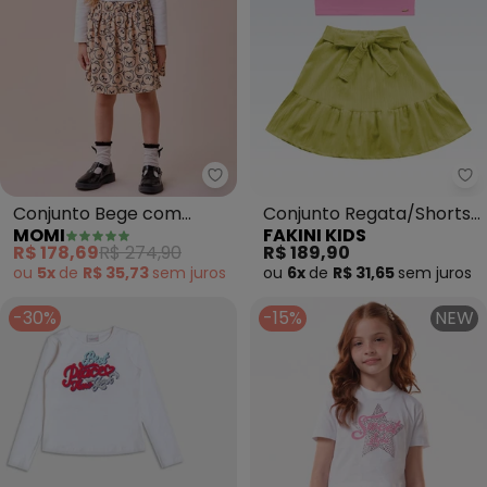
Momi - Conjunto Bege com Mon
Fa
Conjunto Bege com
Conjunto Regata/Shorts
MOMI
FAKINI KIDS
Monograma de Ursinho
Saia (Rosa)
R$ 178,69
R$ 274,90
R$ 189,90
(Branco)
ou
5x
de
R$ 35,73
sem
juros
ou
6x
de
R$ 31,65
sem
juros
-30%
-15%
NEW