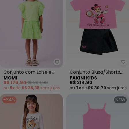
Momi - Conjunto com Laise e B
Fa
Conjunto com Laise e
Conjunto Blusa/Shorts
MOMI
FAKINI KIDS
Babado (Verde)
Saia Minnie (Rosa)
R$ 176,94
R$ 294,90
R$ 214,90
ou
5x
de
R$ 35,38
sem
juros
ou
7x
de
R$ 30,70
sem
juros
-34%
NEW