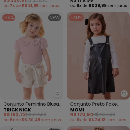
R$ 220,91
R$ 259,90
R$ 179,99
(Amarelo)
ou
7x
de
R$ 31,55
sem
juros
ou
6x
de
R$ 29,99
sem
juros
-15%
NEW
-40%
Trick Nick - Conjunto Feminino 
Mo
Conjunto Feminino Blusa
Conjunto Preto Fake
TRICK NICK
MOMI
com Shorts (Rosa)
Leather (Branco)
R$ 182,73
R$ 214,99
R$ 170,94
R$ 284,90
ou
6x
de
R$ 30,45
sem
juros
ou
5x
de
R$ 34,18
sem
juros