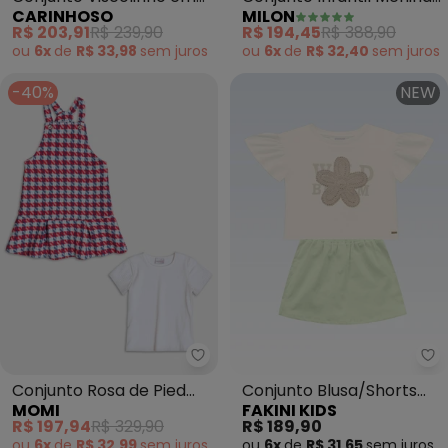
CARINHOSO
MILON
Poá (Rosa)
Bordado (Branco)
R$ 203,91
R$ 239,90
R$ 194,45
R$ 388,90
ou
6x
de
R$ 33,98
sem
juros
ou
6x
de
R$ 32,40
sem
juros
-40%
NEW
Momi - Conjunto Rosa de Pied 
Fa
Conjunto Rosa de Pied
Conjunto Blusa/Shorts
MOMI
FAKINI KIDS
Coq (Branco)
Saia (Bege)
R$ 197,94
R$ 329,90
R$ 189,90
ou
6x
de
R$ 32,99
sem
juros
ou
6x
de
R$ 31,65
sem
juros