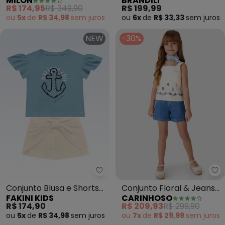
MILON
BRANDILI
Bordado (Vermelho)
em Meia Malha (Verde)
R$ 174,95
R$ 349,90
R$ 199,99
ou
5x
de
R$ 34,98
sem
juros
ou
6x
de
R$ 33,33
sem
juros
NEW
-30%
Fakini Kids - Conjunto Blusa e Sh
Ca
Conjunto Blusa e Shorts
Conjunto Floral & Jeans
FAKINI KIDS
CARINHOSO
(Azul)
Menina (Off White)
R$ 174,90
R$ 209,93
R$ 299,90
ou
5x
de
R$ 34,98
sem
juros
ou
7x
de
R$ 29,99
sem
juros