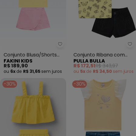
Fakini Kids - Conjunto Blusa/Sh
Pu
Conjunto Blusa/Shorts
Conjunto Ribana com
FAKINI KIDS
PULLA BULLA
Saia (Amarelo)
Elastano Leve (Amarelo)
R$ 189,90
R$ 172,51
R$ 343,97
ou
6x
de
R$ 31,65
sem
juros
ou
5x
de
R$ 34,50
sem
juros
-30%
-30%