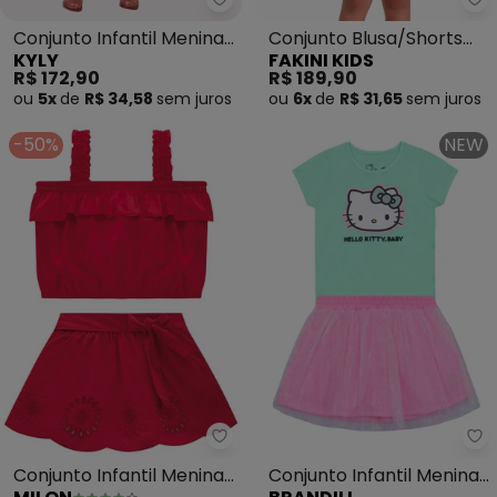
Kyly - Conjunto Infantil Menina
Fa
Conjunto Infantil Menina
Conjunto Blusa/Shorts
KYLY
FAKINI KIDS
com Corte a Laser
Saia (Marrom)
R$ 172,90
R$ 189,90
(Rosa)
ou
5x
de
R$ 34,58
sem
juros
ou
6x
de
R$ 31,65
sem
juros
-50%
NEW
Milon - Conjunto Infantil Meni
Br
Conjunto Infantil Menina
Conjunto Infantil Menina