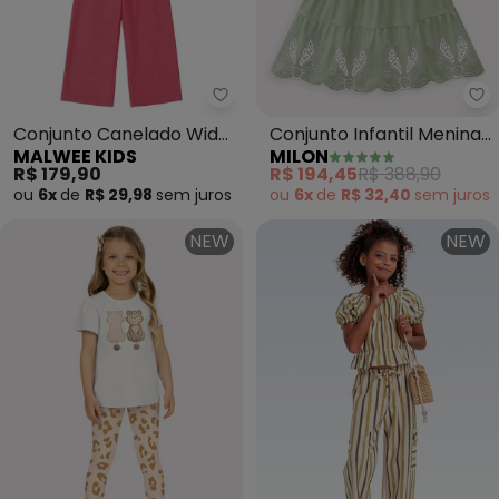
Malwee Kids - Conjunto Canela
Mi
Conjunto Canelado Wide
Conjunto Infantil Menina
MALWEE KIDS
MILON
Leg (Rosa)
Bordado (Off White)
R$ 179,90
R$ 194,45
R$ 388,90
ou
6x
de
R$ 29,98
sem
juros
ou
6x
de
R$ 32,40
sem
juros
NEW
NEW