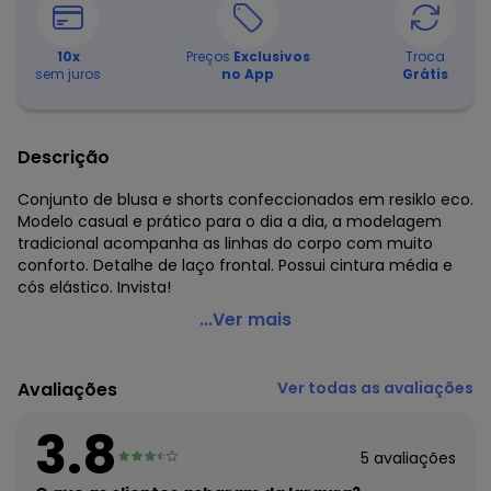
10
x
Preços
Exclusivos
Troca
sem juros
no App
Grátis
Descrição
Conjunto de blusa e shorts confeccionados em resiklo eco.
Modelo casual e prático para o dia a dia, a modelagem
tradicional acompanha as linhas do corpo com muito
conforto. Detalhe de laço frontal. Possui cintura média e
cós elástico. Invista!
Carinhoso - Conjunto em Resiklo Eco Amarelo
...Ver mais
Código do produto: 8174862
Decote Frente : Redondo
Avaliações
Ver todas as avaliações
Fornecedor: MALWEE MALHAS LTDA / CNPJ 84.429.737/0001-
14
3.8
Feito: Brasil
5
avaliações
Cuidados para conservação do produto: Temperatura
máxima de lavagem 30C. Não alvejar. Não passar sobre a