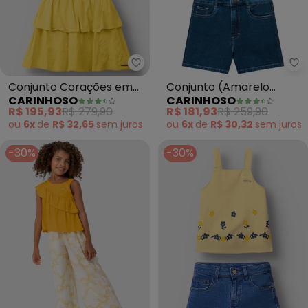
Carinhoso - Conjunto Corações
Ca
Conjunto Corações em
Conjunto (Amarelo
CARINHOSO
CARINHOSO
Puff Menina (Amarelo)
Claro) Comfort Sea
R$ 195,93
R$ 279,90
R$ 181,93
R$ 259,90
Menina
ou
6x
de
R$ 32,65
sem
juros
ou
6x
de
R$ 30,32
sem
juros
-30%
-30%