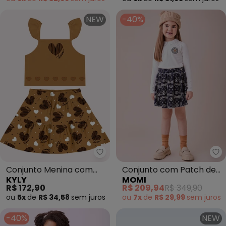
NEW
-40%
Kyly - Conjunto Menina com Co
Mo
Conjunto Menina com
Conjunto com Patch de
KYLY
MOMI
Corte a Laser (Marrom)
Plush com Ursos
R$ 172,90
R$ 209,94
R$ 349,90
(Branco)
ou
5x
de
R$ 34,58
sem
juros
ou
7x
de
R$ 29,99
sem
juros
-40%
NEW