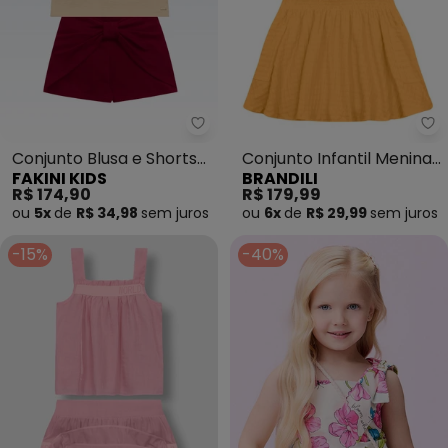
Fakini Kids - Conjunto Blusa e S
Br
Conjunto Blusa e Shorts
Conjunto Infantil Menina
FAKINI KIDS
BRANDILI
(Bege)
em Cotton (Laranja)
R$ 174,90
R$ 179,99
ou
5x
de
R$ 34,98
sem
juros
ou
6x
de
R$ 29,99
sem
juros
-15%
-40%