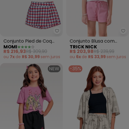
Momi - Conjunto Pied de Coq c
Tr
Conjunto Pied de Coq
Conjunto Blusa com
MOMI
TRICK NICK
com Strass (Branco)
Shorts (Branco)
R$ 216,93
R$ 309,90
R$ 203,98
R$ 239,99
ou
7x
de
R$ 30,99
sem
juros
ou
6x
de
R$ 33,99
sem
juros
NEW
-35%