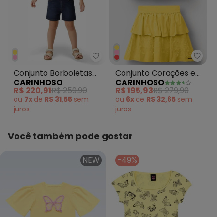
Carinhoso - Conjunto Borbolet
Cari
Conjunto Borboletas
Conjunto Corações em
CARINHOSO
CARINHOSO
com Bordado e Jeans
Puff Menina Amarelo
R$ 220,91
R$ 259,90
R$ 195,93
R$ 279,90
Amarelo
ou
7x
de
R$ 31,55
sem
ou
6x
de
R$ 32,65
sem
juros
juros
Você também pode gostar
NEW
-49%