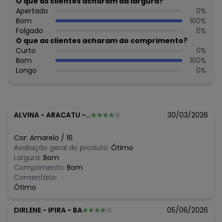
O que as clientes acharam da largura?
estampa.
Apertado
0
%
Observação: Cós: Aplicado com elástico embutido
Bom
100
%
Tecido: 68% Algodão / 32% Licoel
Folgado
0
%
Composição: 68% Algodão / 32% Licoel
O que as clientes acharam do comprimento?
Curto
0
%
Histórico de preços
Bom
100
%
Longo
0
%
O preço apresentado abaixo é o menor oferecido em
algum dia do mês, para o menor tamanho disponível.
R$ 139,95
agosto/2026
R$ 111,95
julho/2026
R$ 111,95
junho/2026
ALVINA
-
ARACATU - BA
30/03/2026
R$ 139,95
maio/2026
R$ 139,95
abril/2026
Cor:
Amarelo
/
16
R$ 153,94
março/2026
Avaliação geral do produto:
Ótimo
N/D*
fevereiro/2026
Largura:
Bom
Comprimento:
Bom
Comentário:
Ótimo
DIRLENE
-
IPIRA - BA
05/06/2026