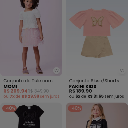
Momi - Conjunto de Tule com Fl
Fa
Conjunto de Tule com
Conjunto Blusa/Shorts
MOMI
FAKINI KIDS
Flores 3d (Branco)
Saia (Rosa)
R$ 209,94
R$ 349,90
R$ 189,90
ou
7x
de
R$ 29,99
sem
juros
ou
6x
de
R$ 31,65
sem
juros
-40%
-40%