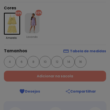
Cores
30%
30%
Lavanda
Amarelo
Tamanhos
Tabela de medidas
4
6
8
10
12
14
16
Adicionar na sacola
Desejos
Compartilhar