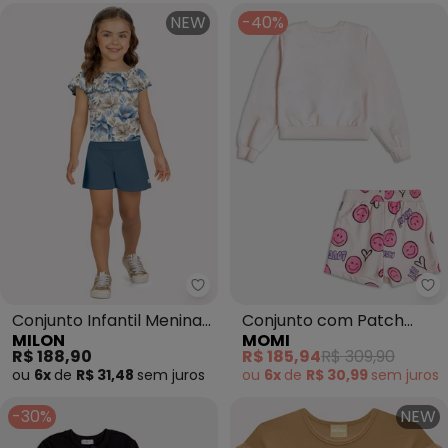
NEW
-40%
Milon - Conjunto Infantil Menina
Mo
Conjunto Infantil Menina
Conjunto com Patch
MILON
MOMI
Flores (Branco)
Smile de Moletom (Bege)
R$ 188,90
R$ 185,94
R$ 309,90
ou
6x
de
R$ 31,48
sem
juros
ou
6x
de
R$ 30,99
sem
juros
-30%
NEW