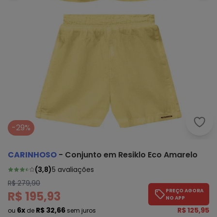
Cari
-29%
CARINHOSO
-
Conjunto em Resiklo Eco Amarelo
(
3,8
)
5
avaliações
R$ 279,90
PREÇO AGORA
R$ 195,93
NO APP
6x
R$ 32,66
R$ 125,95
ou
de
sem juros