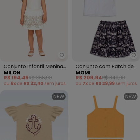
Milon - Conjunto Infantil Menin
Mo
Conjunto Infantil Menina
Conjunto com Patch de
MILON
MOMI
Bordado (Bege)
Plush com Ursos
R$ 194,45
R$ 388,90
R$ 209,94
R$ 349,90
(Branco)
ou
6x
de
R$ 32,40
sem
juros
ou
7x
de
R$ 29,99
sem
juros
NEW
NEW