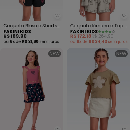
Fakini Kids - Conjunto Blusa e S
Fa
Conjunto Blusa e Shorts
Conjunto Kimono e Top e
FAKINI KIDS
FAKINI KIDS
Barbie (Rosa)
Short (Bege)
R$ 189,90
R$ 172,18
R$ 264,90
ou
6x
de
R$ 31,65
sem
juros
ou
5x
de
R$ 34,43
sem
juros
NEW
NEW