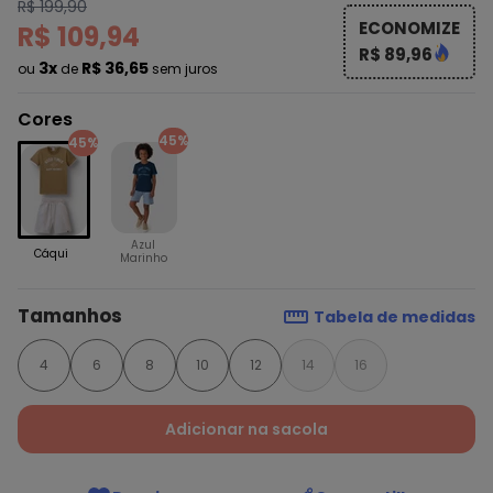
R$ 199,90
ECONOMIZE
R$ 109,94
R$ 89,96
3x
R$ 36,65
ou
de
sem juros
Cores
45%
45%
Azul
Cáqui
Marinho
Tamanhos
Tabela de medidas
4
6
8
10
12
14
16
Adicionar na sacola