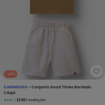
Cari
-45%
CARINHOSO
-
Conjunto Good Times Bordado
Cáqui
(
3,9
)
9
avaliações