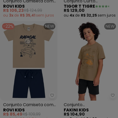
Conjunto Camiseta com
Conjunto Curto
ROVI KIDS
TIGOR T TIGRE
Bermuda Infantil
(Marrom)
R$ 106,23
R$ 124,99
R$ 129,00
(Marrom)
ou
3x
de
R$ 35,41
sem
juros
ou
4x
de
R$ 32,25
sem
juros
-22%
NEW
NEW
Rovi Kids - Conjunto Camiseta 
Fa
Conjunto Camiseta com
Conjunto
ROVI KIDS
FAKINI KIDS
Bermuda Infantil
Camiseta/Bermuda
R$ 85,49
R$ 109,99
R$ 104,90
(Marrom)
(Marrom)