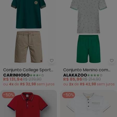
Carinhoso - Conjunto College S
Al
Conjunto College Sport
Conjunto Menino com
CARINHOSO
ALAKAZOO
Club Texturizado (Verde)
Camisa Polo e Bermuda
R$ 131,94
R$ 239,90
R$ 85,96
R$ 214,90
(Cinza)
ou
4x
de
R$ 32,98
sem
juros
ou
2x
de
R$ 42,98
sem
juros
-50%
-50%