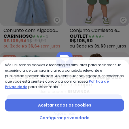
Carinhoso - Conjunto com Algo
Ou
Conjunto com Algodão
Conjunto Camiseta e
CARINHOSO
OUTLET
Pima (Preto)
Bermuda (Verde)
R$ 109,94
R$ 199,90
R$ 106,90
ou
3x
de
R$ 36,64
sem
juros
ou
3x
de
R$ 35,63
sem
juros
-55%
-45%
Nós utilizamos cookies e tecnologias similares para melhorar sua
experiência de compra, incluindo conteúdo relevante e
publicidade personalizada. Ao continuar navegando, entendemos
Compre pelo app e ganhe
12% OFF + frete grátis
que você está ciente e concorda com a nossa
Política de
na sua primeira compra
Privacidade
para saber mais.
Use o cupom
BEMVINDA
Baixar app Posthaus
Aceitar todos os cookies
Agora não
Configurar privacidade