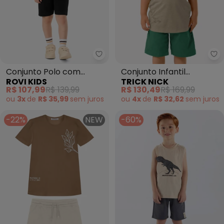
Rovi Kids - Conjunto Polo com 
Tr
Conjunto Polo com
Conjunto Infantil
ROVI KIDS
TRICK NICK
Bermuda Infantil
Camiseta com Bermuda
R$ 107,99
R$ 139,99
R$ 130,49
R$ 169,99
(Marrom)
(Marrom)
ou
3x
de
R$ 35,99
sem
juros
ou
4x
de
R$ 32,62
sem
juros
-22%
NEW
-60%