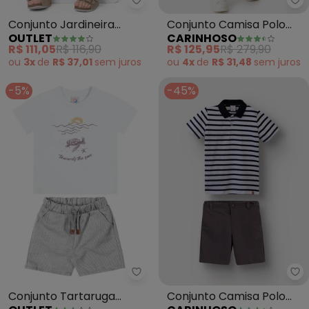
Outlet - Conjunto Jardineira D
Ca
Conjunto Jardineira
Conjunto Camisa Polo
OUTLET
CARINHOSO
Detalhada Menino
Listrada Menino
R$ 111,05
R$ 116,90
R$ 125,95
R$ 279,90
(Verde)
(Vermelho)
ou
3x
de
R$ 37,01
sem
juros
ou
4x
de
R$ 31,48
sem
juros
-5%
-45%
Outlet - Conjunto Tartaruga Me
Ca
Conjunto Tartaruga
Conjunto Camisa Polo