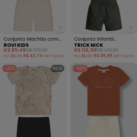
Rovi Kids - Conjunto Machão c
Tr
Conjunto Machão com
Conjunto Infantil
ROVI KIDS
TRICK NICK
Bermuda Infantil
Camiseta com Bermuda
R$ 85,49
R$ 109,99
R$ 116,99
R$ 149,99
(Marrom)
(Marrom)
ou
2x
de
R$ 42,74
sem
juros
ou
3x
de
R$ 38,99
sem
juros
-22%
NEW
-50%