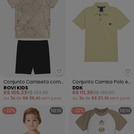
Rovi Kids - Conjunto Camiseta 
Dd
Conjunto Camiseta com
Conjunto Camisa Polo e
ROVI KIDS
DDK
Bermuda Infantil
Bermuda (Marrom)
R$ 106,23
R$ 124,99
R$ 111,30
R$ 159,00
(Marrom)
ou
3x
de
R$ 35,41
sem
juros
ou
3x
de
R$ 37,10
sem
juros
-22%
NEW
-22%
NEW