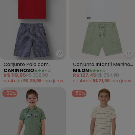
Carinhoso - Conjunto Polo com
Mi
Conjunto Polo com
Conjunto Infantil Menino
CARINHOSO
MILON
(Vermelho)
com Bolso (Branco)
R$ 119,95
R$ 239,90
R$ 127,45
R$ 254,90
ou
4x
de
R$ 29,98
sem
juros
ou
4x
de
R$ 31,86
sem
juros
-50%
-50%