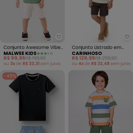
Malwee Kids - Conjunto Aweso
Ca
Conjunto Awesome Vibes
Conjunto Listrado em
MALWEE KIDS
CARINHOSO
(Verde Menta)
Piquet Linho (Branco)
R$ 99,95
R$ 199,90
R$ 129,95
R$ 259,90
ou
3x
de
R$ 33,31
sem
juros
ou
4x
de
R$ 32,48
sem
juros
-45%