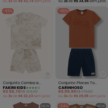
ou
2x
de
R$ 42,74
sem
juros
ou
3x
de
R$ 34,96
sem
juros
-55%
-50%
Fakini Kids - Conjunto Camisa
Ca
Conjunto Camisa e
Conjunto Places To
FAKINI KIDS
CARINHOSO
Bermuda (Marrom)
Explore em Moletinho
R$ 96,70
R$ 214,90
R$ 89,95
R$ 179,90
(Marrom)
ou
3x
de
R$ 32,23
sem
juros
ou
3x
de
R$ 29,98
sem
juros
NEW
-24%
NEW