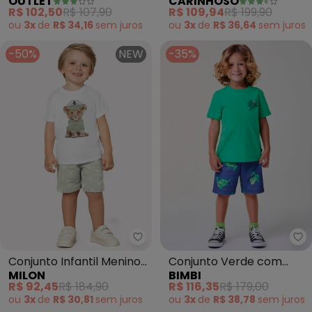
OUTLET
CARINHOSO
Menino (Branco)
Listrada (Off White)
R$ 102,50
R$ 107,90
R$ 109,94
R$ 199,90
ou
3x
de
R$ 34,16
sem
juros
ou
3x
de
R$ 36,64
sem
juros
-50%
NEW
-35%
Milon - Conjunto Infantil Menin
Bi
Conjunto Infantil Menino
Conjunto Verde com
MILON
BIMBI
Bordado Milon (Bege)
Dinossauros (Verde)
R$ 92,45
R$ 184,90
R$ 116,35
R$ 179,00
ou
3x
de
R$ 30,81
sem
juros
ou
3x
de
R$ 38,78
sem
juros