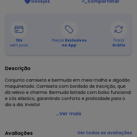
Desejos
Compartilhar
10
x
Preços
Exclusivos
Troca
sem juros
no App
Grátis
Descrição
Conjunto camiseta e bermuda em meia malha e algodão
maquinetado. Camiseta com bordado de inscrição, que
dá relevo e charme. Bermuda listrada com bolso funcional
e cós elástico, garantindo conforto e praticidade para o
dia a dia. Invista!
Carinhoso - Conjunto Good Times Bordado Cáqui
...Ver mais
Código do produto: 8170100
Comprimento da Manga: Curta
Avaliações
Ver todas as avaliações
Decote Frente : Redondo