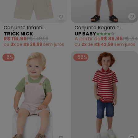
Trick Nick - Conjunto Infantil
Up
Conjunto Infantil
Conjunto Regata e
TRICK NICK
UP BABY
Camiseta com Bermuda
Bermuda Infantil (Bege)
R$ 116,99
R$ 149,99
A partir de
R$ 85,96
R$ 214
(Marrom)
ou
3x
de
R$ 38,99
sem
juros
ou
2x
de
R$ 42,98
sem
juros
-5%
-55%