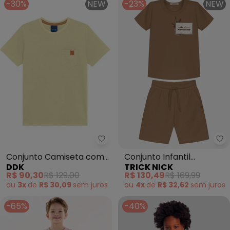
-30%
NEW
-23%
NEW
Ddk - Conjunto Camiseta com 
Tr
Conjunto Camiseta com
Conjunto Infantil
DDK
TRICK NICK
Bolso e Bermuda
Camiseta com Bermuda
R$ 90,30
R$ 129,00
R$ 130,49
R$ 169,99
(Marrom)
(Marrom)
ou
3x
de
R$ 30,09
sem
juros
ou
4x
de
R$ 32,62
sem
juros
-65%
-40%