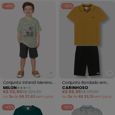
-49%
-50%
Milon - Conjunto Infantil Meni
Ca
Conjunto Infantil Menino
Conjunto Bordado em
MILON
CARINHOSO
em Algodão (Verde)
Malha Texturizada
R$ 112,90
R$ 224,90
R$ 99,95
R$ 199,90
(Amarelo)
ou
3x
de
R$ 37,63
sem
juros
ou
3x
de
R$ 33,31
sem
juros
-45%
-60%