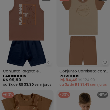
Fakini Kids - Conjunto Regata 
Ro
Conjunto Regata e
Conjunto Camiseta com
FAKINI KIDS
ROVI KIDS
Bermuda (Marrom)
Bermuda Infantil
R$ 99,90
R$ 94,49
R$ 124,99
(Marrom)
ou
3x
de
R$ 33,30
sem
juros
ou
3x
de
R$ 31,49
sem
juros
-60%
-23%
NEW