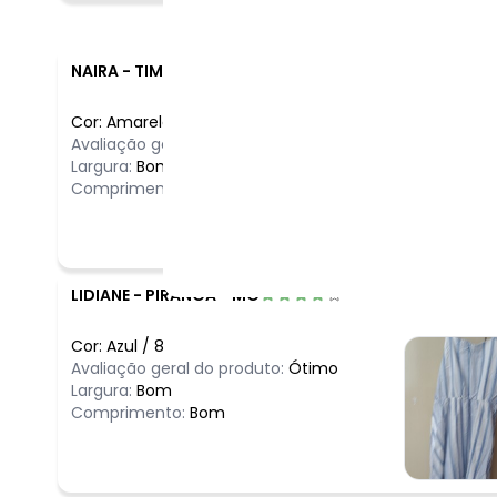
NAIRA
-
TIMON - MA
Cor:
Amarelo
/
8
Avaliação geral do produto:
Incrível
Largura:
Bom
Comprimento:
Bom
LIDIANE
-
PIRANGA - MG
Cor:
Azul
/
8
Avaliação geral do produto:
Ótimo
Largura:
Bom
Comprimento:
Bom