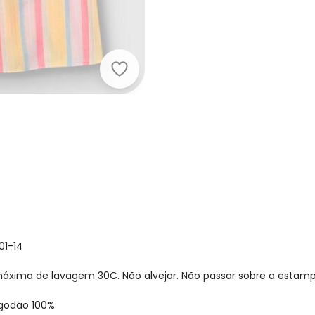
Carinhoso - Vestido Godê Listrado
01-14
xima de lavagem 30C. Não alvejar. Não passar sobre a estamp
lgodão 100%