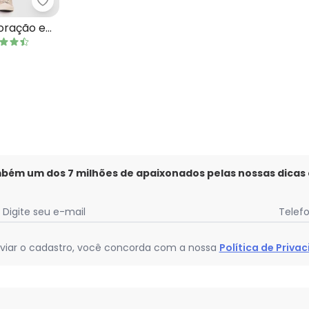
rto Godê Texturizado Amarelo Mostarda
Malwee Kids - Vestido Rodado Coração e Flores 
oração e
mbém um dos 7 milhões de apaixonados pelas nossas dicas
Digite seu e-mail
Telef
viar o cadastro, você concorda com a nossa
Política de Priva