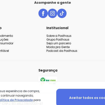
Acompanhe a gente
o
Institucional
endimento
Sobre a Posthaus
luções
Grupo Posthaus
nsumidor
Seja um parceiro
Moda pra Gente
fiável
Podcast da Posthaus
Segurança
 sua experiência de compra,
o continuar navegando,
Aceitar todos os co
olítica de Privacidade
para
 CNPJ: 80.462.138/0001-41