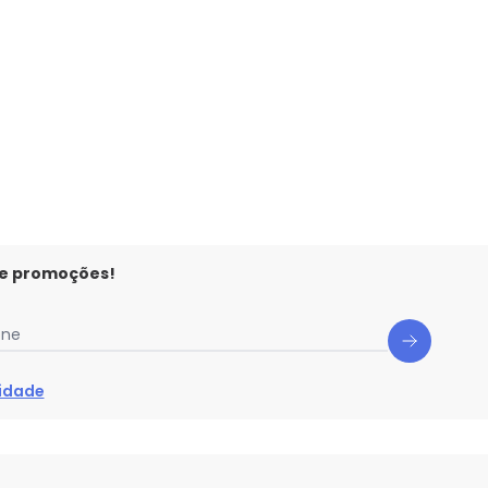
Amarelo
 e promoções!
one
cidade