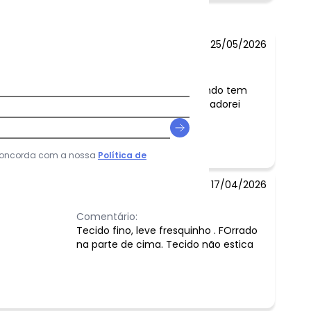
25/05/2026
Comentário:
O vestido é lindo tem
brilho leve eu adorei
 concorda com a nossa
Política de
17/04/2026
Comentário:
Tecido fino, leve fresquinho . FOrrado
na parte de cima. Tecido não estica