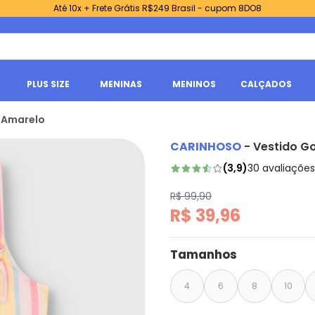
Até 10x + Frete Grátis R$249 Brasil - cupom 8DO8
PLUS SIZE
MENINAS
MENINOS
CALÇADOS
x Amarelo
CARINHOSO
-
Vestido G
(
3,9
)
30
avaliações
R$ 99,90
R$ 39,96
Tamanhos
4
6
8
10