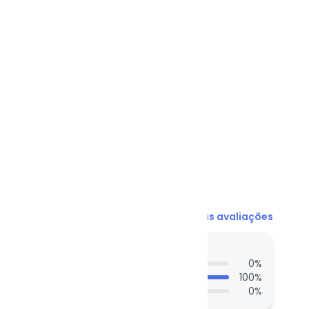
N/D*
R$ 34,96
R$ 44,95
R$ 49,95
R$ 29,97
R$ 29,97
N/D*
Ver todas as avaliações
entes acharam do comprimento?
0
%
100
%
0
%