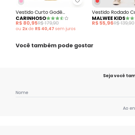
Carinhoso - Vestido Cu
Vestido Curto Godê
Vestido Rodado C
CARINHOSO
MALWEE KIDS
Texturizado Amarelo
Flores Amarelo
R$ 80,95
R$ 179,90
R$ 55,96
R$ 139,90
Mostarda
ou
2x
de
R$ 40,47
sem
juros
Você também pode gostar
Seja você ta
Nome
Ao en