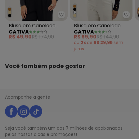
Cativ
Cativa - Blusa em Can
Blusa em Canelado
Blusa em Canelado
CATIVA
CATIVA
Preto
Preto
R$ 49,90
R$ 174,90
R$ 59,90
R$ 144,90
ou
2x
de
R$ 29,95
sem
juros
Você também pode gostar
Acompanhe a gente
Seja você também um dos 7 milhões de apaixonados
pelas nossas dicas e promoções!