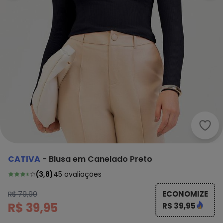
Cati
CATIVA
-
Blusa em Canelado Preto
(
3,8
)
45
avaliações
ECONOMIZE
R$ 79,90
R$ 39,95
R$ 39,95