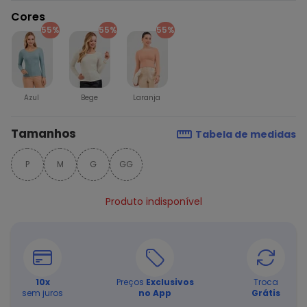
Cores
55%
55%
55%
Azul
Bege
Laranja
Tamanhos
Tabela de medidas
P
M
G
GG
Produto indisponível
10
x
Preços
Exclusivos
Troca
sem juros
no App
Grátis