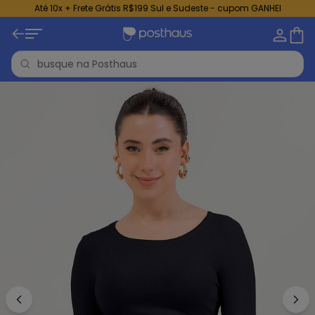
Até 10x + Frete Grátis R$199 Sul e Sudeste - cupom GANHEI