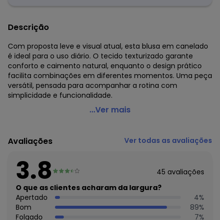
Descrição
Com proposta leve e visual atual, esta blusa em canelado
é ideal para o uso diário. O tecido texturizado garante
conforto e caimento natural, enquanto o design prático
facilita combinações em diferentes momentos. Uma peça
versátil, pensada para acompanhar a rotina com
simplicidade e funcionalidade.
Cativa - Blusa em Canelado Preto
...Ver mais
Código do produto: 8443869
Comprimento da Manga: Longa
Avaliações
Ver todas as avaliações
Decote Frente : U
Fornecedor: CATIVA TEXTIL IND. E COM. LTDA / CNPJ
3.8
80.959.513/0001-63
45
avaliações
Feito: Brasil
Cuidados para conservação do produto: Lavar à Mão, Não
O que as clientes acharam da largura?
Alvejar, Não Secar em Tambor, Secar no Varal à Sombra,
Apertado
4
%
Não Passar, Não Limpar à Seco.
Bom
89
%
Tecido: Viscose
Folgado
7
%