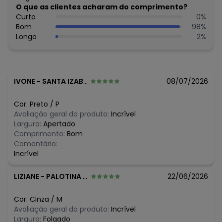
Composição: 4% ELASTANO, 96% VISCOSE
O que as clientes acharam do comprimento?
Curto
0
%
Histórico de preços
Bom
98
%
Longo
2
%
O preço apresentado abaixo é o menor oferecido em
algum dia do mês, para o menor tamanho disponível.
N/D*
agosto/2026
N/D*
julho/2026
R$ 15,98
junho/2026
IVONE
-
SANTA IZABEL DO PARA - PA
08/07/2026
R$ 79,9
maio/2026
R$ 79,9
abril/2026
Cor:
Preto
/
P
N/D*
março/2026
Avaliação geral do produto:
Incrível
N/D*
fevereiro/2026
Largura:
Apertado
Comprimento:
Bom
Comentário:
Incrível
LIZIANE
-
PALOTINA - PR
22/06/2026
Cor:
Cinza
/
M
Avaliação geral do produto:
Incrível
Largura:
Folgado