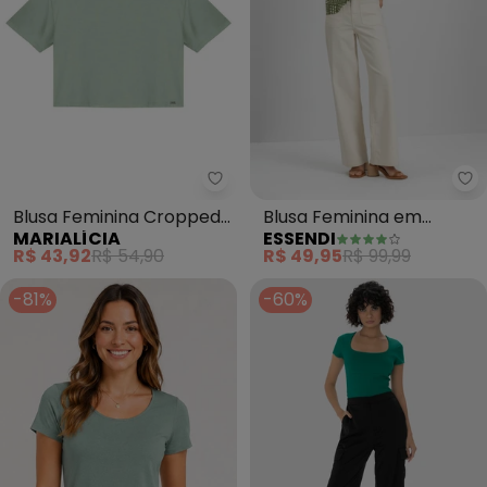
Marialícia - Blusa Feminina Cr
Es
Blusa Feminina Cropped
Blusa Feminina em
MARIALÍCIA
ESSENDI
Básica (Verde)
Viscolycra (Verde)
R$ 43,92
R$ 54,90
R$ 49,95
R$ 99,99
-81%
-60%