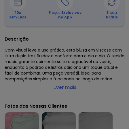
10
x
Preços
Exclusivos
Troca
sem juros
no App
Grátis
Descrição
Com visual leve e uso prático, esta blusa em viscose com
listra dupla traz fluidez e conforto para o dia a dia. O tecido
macio garante caimento solto e agradável ao vestir,
enquanto o padrão de listras adiciona um toque atual e
fácil de combinar. Uma peça versátil, ideal para
composições simples e funcionais ao longo da rotina.
Cativa - Blusa em Viscose Verde
...Ver mais
Código do produto: 8443676
Comprimento da Manga: Curta
Fotos das Nossas Clientes
Decote Frente : Redondo
Fornecedor: CATIVA TEXTIL IND. E COM. LTDA / CNPJ
80.959.513/0001-63
Feito: Brasil