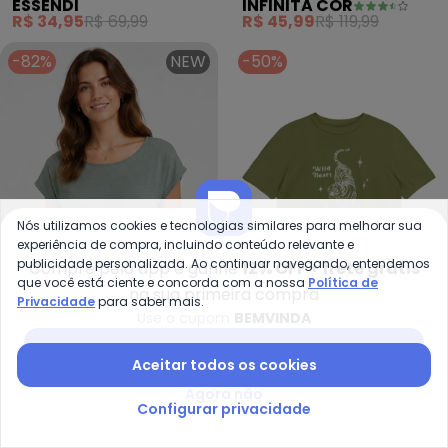
ESSENDI
INFINITA COR
(Verde)
Ribana Estampada
R$ 34,95
R$ 69,99
R$ 45,99
R$ 119,99
(Verde)
-82%
NEW
-50%
Nós utilizamos cookies e tecnologias similares para melhorar sua
experiência de compra, incluindo conteúdo relevante e
publicidade personalizada. Ao continuar navegando, entendemos
Compre pelo app e ganhe
12% OFF + frete grátis
que você está ciente e concorda com a nossa
Política de
na sua primeira compra
Privacidade
para saber mais.
Use o cupom
BEMVINDA
Infinita Cor - Blusa Feminina B
Es
Baixar app Posthaus
Blusa Feminina Básica em
Blusa Feminina em Meia
Aceitar todos os cookies
INFINITA COR
ESSENDI
Malha Golf (Verde)
Malha (Verde)
Agora não
R$ 17,99
R$ 99,99
R$ 54,95
R$ 109,99
Configurar privacidade
-40%
-29%