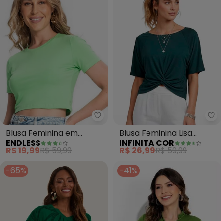
Endless - Blusa Feminina em Co
In
Blusa Feminina em
Blusa Feminina Lisa
ENDLESS
INFINITA COR
Cotton Leve (Verde)
(Verde)
R$ 19,99
R$ 59,99
R$ 26,99
R$ 59,99
-65%
-41%