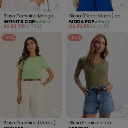
Mo
Infinita Cor - Blusa Feminina 
Blusa (Floral Verde) com
Blusa Feminina Manga
MODA POP
INFINITA COR
Mangas Curtas
com Volume (Verde)
R$ 25,99
R$ 44,99
R$ 25,99
R$ 79,99
-38%
-50%
Endless - Blusa Feminina (Verde
Es
Blusa Feminina (Verde)
Blusa Feminina em