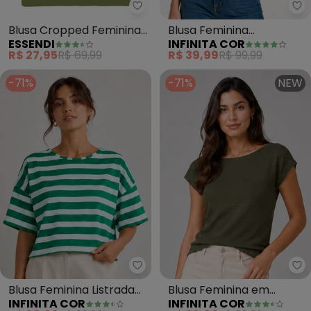
Essendi - Blusa Cropped Femin
In
Blusa Cropped Feminina
Blusa Feminina
ESSENDI
INFINITA COR
em Ribana (Verde)
Estampada Viscotorcion
R$ 27,95
R$ 69,99
R$ 39,99
R$ 99,99
(Verde)
-71%
-71%
NEW
Infinita Cor - Blusa Feminina Li
In
Blusa Feminina Listrada
Blusa Feminina em
INFINITA COR
INFINITA COR
(Verde)
Tecido Classic (Verde)