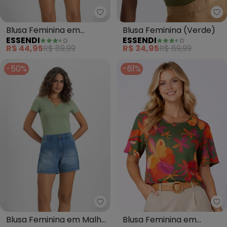
Essendi - Blusa Feminina em Co
Es
Blusa Feminina em
Blusa Feminina (Verde)
ESSENDI
ESSENDI
Cotton (Verde)
R$ 44,95
R$ 89,99
R$ 34,95
R$ 69,99
-50%
-61%
Essendi - Blusa Feminina em Ma
In
Blusa Feminina em Malha
Blusa Feminina em