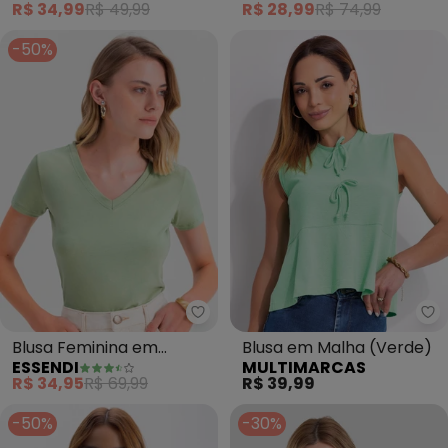
R$ 34,99
R$ 49,99
R$ 28,99
R$ 74,99
-50%
Essendi - Blusa Feminina em A
Mu
Blusa Feminina em
Blusa em Malha (Verde)
ESSENDI
MULTIMARCAS
Algodão (Verde)
R$ 34,95
R$ 69,99
R$ 39,99
-50%
-30%