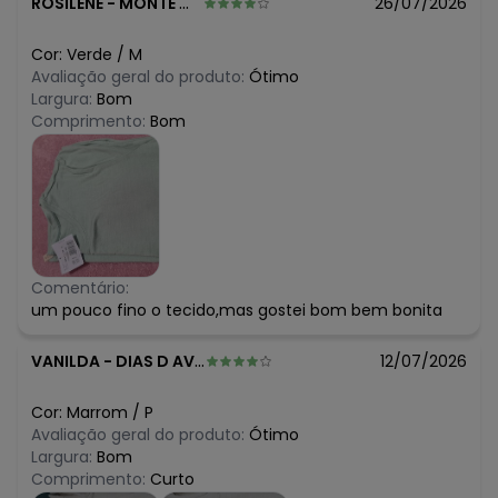
ROSILENE
-
MONTE MOR - SP
26/07/2026
Cor:
Verde
/
M
Avaliação geral do produto:
Ótimo
Largura:
Bom
Comprimento:
Bom
Comentário:
um pouco fino o tecido,mas gostei bom bem bonita
VANILDA
-
DIAS D AVILA - BA
12/07/2026
Cor:
Marrom
/
P
Avaliação geral do produto:
Ótimo
Largura:
Bom
Comprimento:
Curto