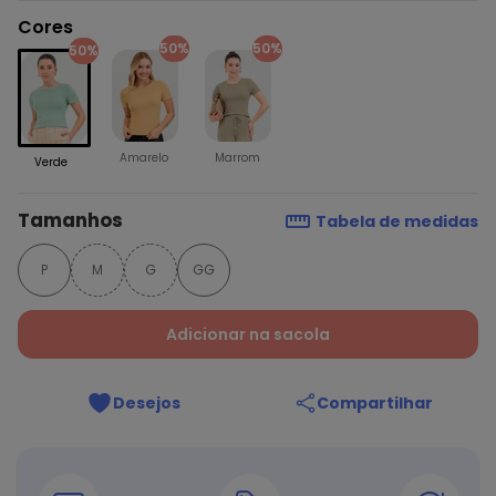
Cores
50%
50%
50%
Amarelo
Marrom
Verde
Tamanhos
Tabela de medidas
P
M
G
GG
Adicionar na sacola
Desejos
Compartilhar