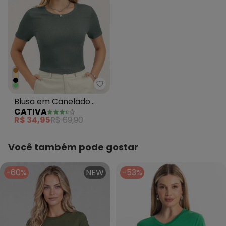
Cativa - Blusa em C
Blusa em Canelado
CATIVA
Verde
R$ 34,95
R$ 69,90
Você também pode gostar
-60%
NEW
-53%