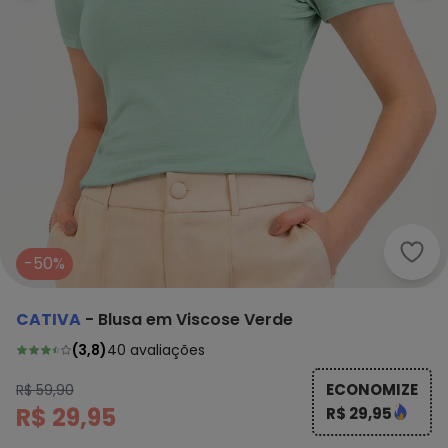
Cati
-50%
CATIVA
-
Blusa em Viscose Verde
(
3,8
)
40
avaliações
ECONOMIZE
R$ 59,90
R$ 29,95
R$ 29,95