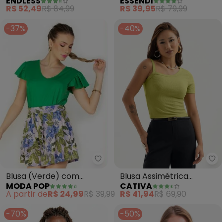
ENDLESS
ESSENDI
Cotton (Verde)
R$ 52,49
R$ 84,99
R$ 39,95
R$ 79,99
-37%
-40%
Moda Pop - Blusa (Verde) com
Ca
Blusa (Verde) com
Blusa Assimétrica
MODA POP
CATIVA
Babado na Cava e
Canelada (Verde)
A partir de
R$ 24,99
R$ 39,99
R$ 41,94
R$ 69,90
Decote V
-70%
-50%