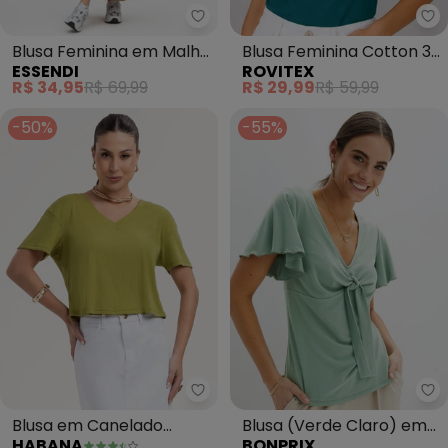
Essendi - Blusa Feminina em Ma
Ro
Blusa Feminina em Malha
Blusa Feminina Cotton 30
ESSENDI
ROVITEX
(Verde)
Básica (Verde)
R$ 34,95
R$ 69,99
R$ 29,99
R$ 59,99
-50%
-55%
Habana - Blusa em Canelado (
bo
Blusa em Canelado
Blusa (Verde Claro) em
HABANA
BONPRIX