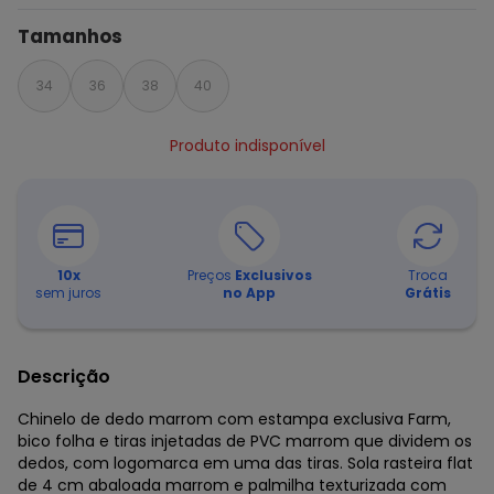
Tamanhos
34
36
38
40
Produto indisponível
10
x
Preços
Exclusivos
Troca
sem juros
no App
Grátis
Descrição
Chinelo de dedo marrom com estampa exclusiva Farm,
bico folha e tiras injetadas de PVC marrom que dividem os
dedos, com logomarca em uma das tiras. Sola rasteira flat
de 4 cm abaloada marrom e palmilha texturizada com