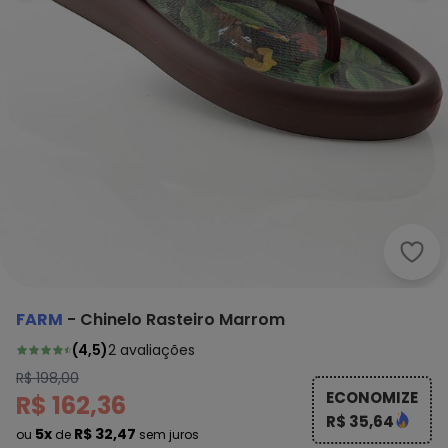
Farm
FARM
-
Chinelo Rasteiro Marrom
(
4,5
)
2
avaliações
R$ 198,00
ECONOMIZE
R$ 162,36
R$ 35,64
5x
R$ 32,47
ou
de
sem juros