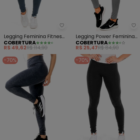
Cobertura - Legging Feminina Fi
Co
Legging Feminina Fitness
Legging Power Feminina
COBERTURA
COBERTURA
(Cinza)
(Cinza)
R$ 49,62
R$ 114,90
R$ 25,47
R$ 84,90
-70%
-70%