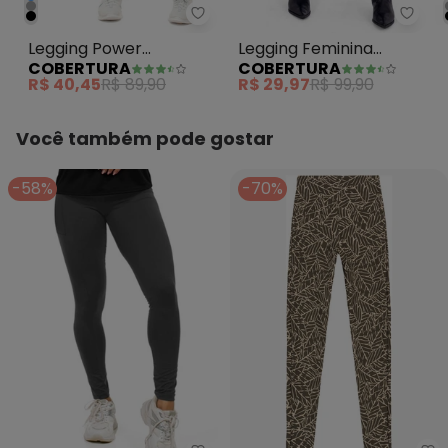
Cobertura - Legging Power Fem
Cober
Legging Power
Legging Feminina
COBERTURA
COBERTURA
Feminina Cinza
Suplex Power Feminino
R$ 40,45
R$ 89,90
R$ 29,97
R$ 99,90
Cinza
Você também pode gostar
-58%
-70%