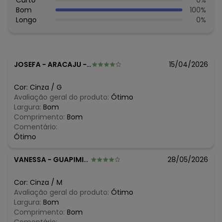
Curto
0
%
Histórico de preços
Bom
100
%
Longo
0
%
O preço apresentado abaixo é o menor oferecido em
algum dia do mês, para o menor tamanho disponível.
N/D*
agosto/2026
R$ 29,9
julho/2026
R$ 29,9
junho/2026
JOSEFA
-
ARACAJU - SE
15/04/2026
R$ 29,9
maio/2026
R$ 29,9
abril/2026
Cor:
Cinza
/
G
R$ 24,87
março/2026
Avaliação geral do produto:
Ótimo
R$ 24,87
fevereiro/2026
Largura:
Bom
Comprimento:
Bom
Comentário:
Ótimo
VANESSA
-
GUAPIMIRIM - RJ
28/05/2026
Cor:
Cinza
/
M
Avaliação geral do produto:
Ótimo
Largura:
Bom
Comprimento:
Bom