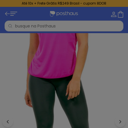
Até 10x + Frete Grátis R$249 Brasil - cupom 8DO8