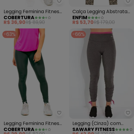
Cobertura - Legging Feminina Fi
En
Legging Feminina Fitness
Calça Legging Abstrata
COBERTURA
ENFIM
(Cinza)
Dry Active (Taupe)
R$ 36,90
R$ 89,90
R$ 53,70
R$ 179,00
-63%
-66%
Sa
Cobertura - Legging Feminina Fi
Legging (Cinza) com
Legging Feminina Fitness
SAWARY FITNESS
COBERTURA
Franzidos Sawary Fitness
(Cinza)