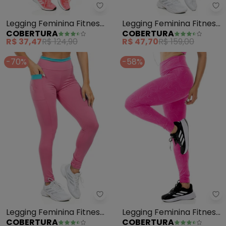
Cobertura - Legging Feminina F
Co
Legging Feminina Fitness
Legging Feminina Fitness
COBERTURA
COBERTURA
(Marrom)
(Azul)
R$ 37,47
R$ 124,90
R$ 47,70
R$ 159,00
-70%
-58%
Cobertura - Legging Feminina F
Co
Legging Feminina Fitness
Legging Feminina Fitness
COBERTURA
COBERTURA
(Rosa)
(Rosa)