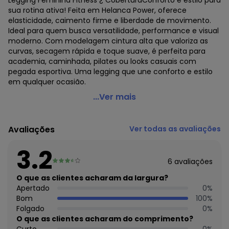
Legging Feminina Fitness ¿ CoberturaConforto e estilo para
sua rotina ativa! Feita em Helanca Power, oferece
elasticidade, caimento firme e liberdade de movimento.
Ideal para quem busca versatilidade, performance e visual
moderno. Com modelagem cintura alta que valoriza as
curvas, secagem rápida e toque suave, é perfeita para
academia, caminhada, pilates ou looks casuais com
pegada esportiva. Uma legging que une conforto e estilo
em qualquer ocasião.
Cobertura - Legging Feminina Fitness Cinza
...Ver mais
Código do produto: 8038777
Fornecedor: LULI INDÚSTRIA E COMÉRCIO DE CONFECÇÕES /
Avaliações
Ver todas as avaliações
CNPJ 78.644.424/0001-86
Feito: Brasil
3.2
Cuidados para conservação do produto: Lavar à mão ou
6
avaliações
máquina até 40°C com cores semelhantes. Não usar
cloro. Secar à sombra. Não usar secadora. Passar até
O que as clientes acharam da largura?
150°C. Não limpar a seco. Não torcer. Guardar em local
Apertado
0
%
seco.
Bom
100
%
Tecido: Helanca
Folgado
0
%
Composição: 92%Poliéster 8% Elastano
O que as clientes acharam do comprimento?