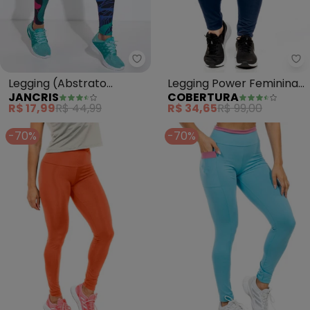
Jancris - Legging (Abstrato Co
Co
Legging (Abstrato
Legging Power Feminina
JANCRIS
COBERTURA
Colorido) em Malha com
(Azul)
R$ 17,99
R$ 44,99
R$ 34,65
R$ 99,00
Elastano
-70%
-70%