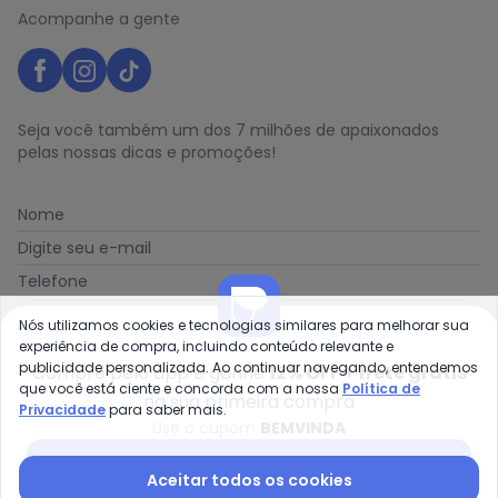
Acompanhe a gente
Seja você também um dos 7 milhões de apaixonados
pelas nossas dicas e promoções!
Nome
Digite seu e-mail
Telefone
Receber novidades
Nós utilizamos cookies e tecnologias similares para melhorar sua
experiência de compra, incluindo conteúdo relevante e
publicidade personalizada. Ao continuar navegando, entendemos
Compre pelo app e ganhe
12% OFF + frete grátis
Ao enviar o cadastro, você concorda com a nossa
Política
que você está ciente e concorda com a nossa
Política de
na sua primeira compra
de Privacidade
Privacidade
para saber mais.
Use o cupom
BEMVINDA
Baixar app Posthaus
Aceitar todos os cookies