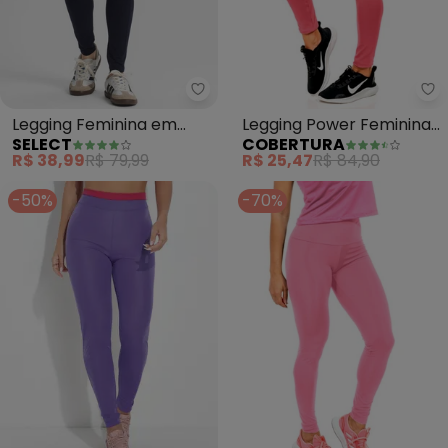
Select - Legging Feminina em C
Co
Legging Feminina em
Legging Power Feminina
SELECT
COBERTURA
Cotton Pesado (Azul)
(Rosa )
R$ 38,99
R$ 79,99
R$ 25,47
R$ 84,90
-50%
-70%