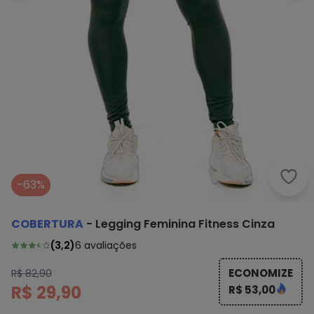
Cobe
-63%
COBERTURA
-
Legging Feminina Fitness Cinza
(
3,2
)
6
avaliações
ECONOMIZE
R$ 82,90
R$ 29,90
R$ 53,00