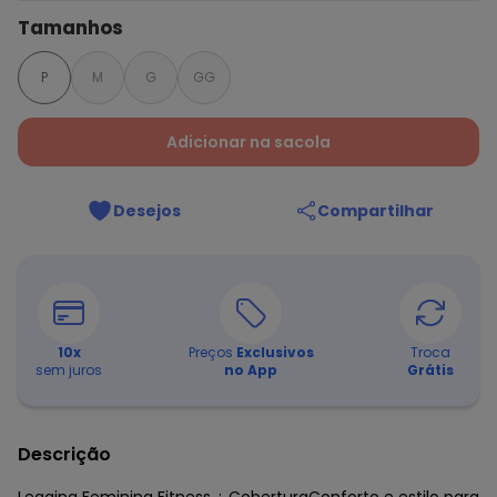
Tamanhos
P
M
G
GG
Adicionar na sacola
Desejos
Compartilhar
10
x
Preços
Exclusivos
Troca
sem juros
no App
Grátis
Descrição