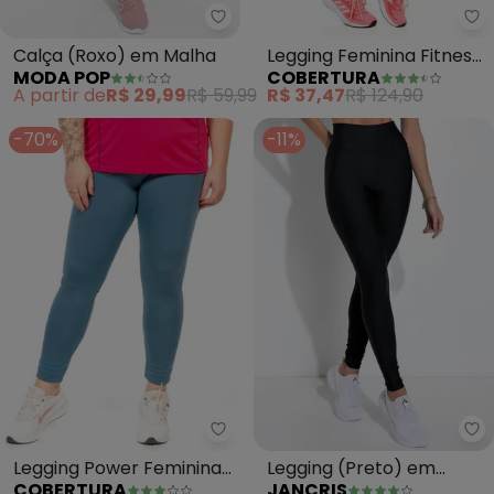
Moda Pop - Calça (Roxo) em M
Co
Calça (Roxo) em Malha
Legging Feminina Fitness
MODA POP
COBERTURA
(Rosa)
A partir de
R$ 29,99
R$ 59,99
R$ 37,47
R$ 124,90
-70%
-11%
Cobertura - Legging Power Femi
Ja
Legging Power Feminina
Legging (Preto) em
COBERTURA
JANCRIS