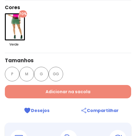
Cores
70%
Verde
Tamanhos
P
M
G
GG
Adicionar na sacola
Desejos
Compartilhar