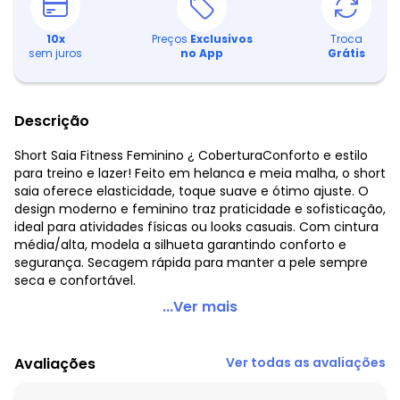
10
x
Preços
Exclusivos
Troca
sem juros
no App
Grátis
Descrição
Short Saia Fitness Feminino ¿ CoberturaConforto e estilo
para treino e lazer! Feito em helanca e meia malha, o short
saia oferece elasticidade, toque suave e ótimo ajuste. O
design moderno e feminino traz praticidade e sofisticação,
ideal para atividades físicas ou looks casuais. Com cintura
média/alta, modela a silhueta garantindo conforto e
segurança. Secagem rápida para manter a pele sempre
seca e confortável.
Cobertura - Short Saia Fitness Feminino Verde
...Ver mais
Código do produto: 8039021
Fornecedor: LULI INDÚSTRIA E COMÉRCIO DE CONFECÇÕES /
Avaliações
Ver todas as avaliações
CNPJ 78.644.424/0001-86
Feito: Brasil