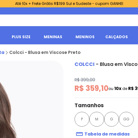
Até 10x + Frete Grátis R$199 Sul e Sudeste - cupom GANHEI
PLUS SIZE
MENINAS
MENINOS
CALÇADOS
ta
Colcci - Blusa em Viscose Preto
COLCCI
-
Blusa em Visco
R$ 399,00
R$ 359,10
10x
R$ 3
ou
de
Tamanhos
P
M
G
GG
Tabela de medidas