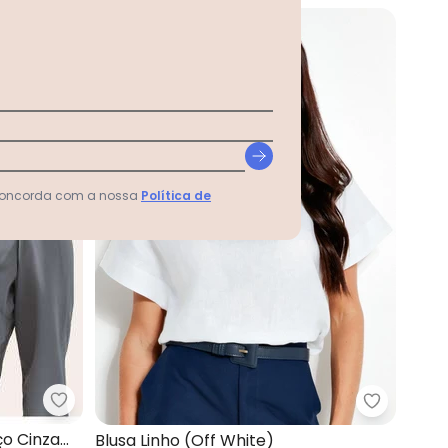
-50%
 concorda com a nossa
Política de
Principessa - Blusa Manga Longa Gola Laço Cinza
(Bege)
Souq - Bl
ço Cinza
Blusa Linho (Off White)