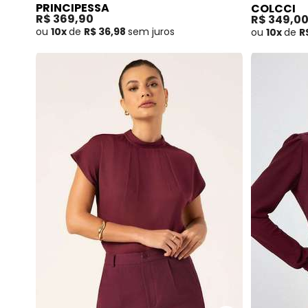
PRINCIPESSA
COLCCI
White Alaide
R$ 369,90
R$ 349,0
ou
10x
de
R$ 36,98
sem
juros
ou
10x
de
R