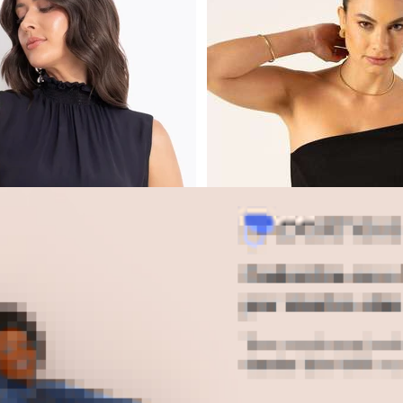
ta Linho (Preto)
Colcci - Blusa em Viscose (Pret
Blusa Ombro Só Preta Luan
iscose (Preto)
PRINCIPESSA
R$ 339,90
R$ 399,00
ou
10x
de
R$ 33,98
sem
juros
$ 35,91
sem
juros