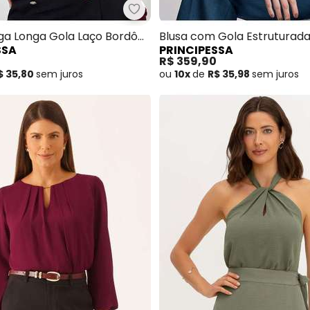
Blusa com Ombros Deslocados de Crepe Vinho Analu
Principessa - Blusa Manga Long
ga Longa Gola Laço Bordô
Blusa com Gola Estruturad
SSA
PRINCIPESSA
Laço Azul Claro Cauane
R$ 359,90
$ 35,80
sem
juros
ou
10x
de
R$ 35,98
sem
juros