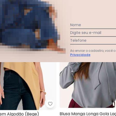
NEW
Nome
Digite seu e-mail
Telefone
Ao enviar o cadastro, você
Privacidade
Blusa com Decote Canoa Plus Size Off White Alaide
Colcci - Camiseta em Algodão 
Blusa Manga Longa Gola La
em Algodão (Bege)