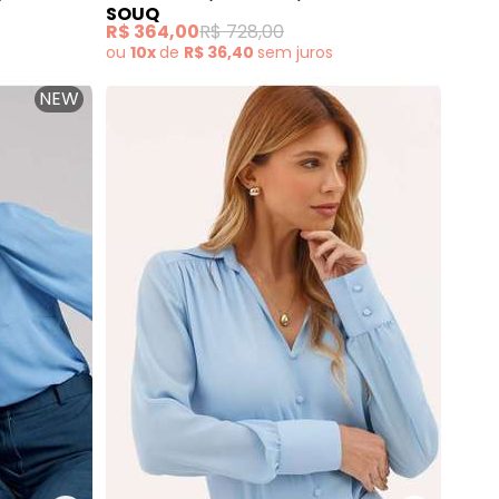
SOUQ
R$ 364,00
R$ 728,00
ou
10x
de
R$ 36,40
sem
juros
NEW