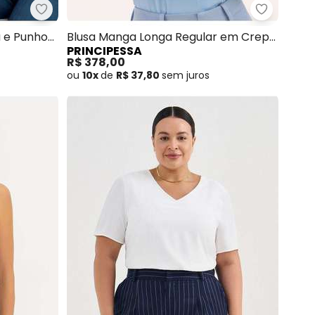
a Gola Laço Bordô Tamires
Principessa - Blusa com Gola Estruturada e Punh
Principes
a e Punho
Blusa Manga Longa Regular em Crepe
PRINCIPESSA
Azul Claro Eliziane
R$ 378,00
ou
10x
de
R$ 37,80
sem
juros