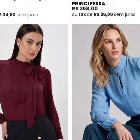
PRINCIPESSA
Tamires
R$ 358,00
0
ou
10x
de
R$ 35,80
sem
juros
$ 34,90
sem
juros