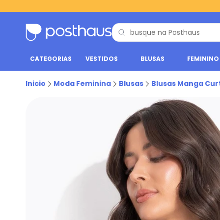
CATEGORIAS
VESTIDOS
BLUSAS
FEMININO
Inicio
Moda Feminina
Blusas
Blusas Manga Cur