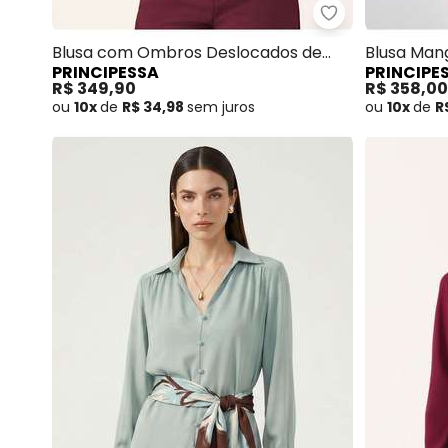
Principessa - 
Blusa com Ombros Deslocados de
Blusa Man
PRINCIPESSA
PRINCIPE
Crepe Vinho Analu
Tamires
R$ 349,90
R$ 358,00
ou
10x
de
R$ 34,98
sem
juros
ou
10x
de
R