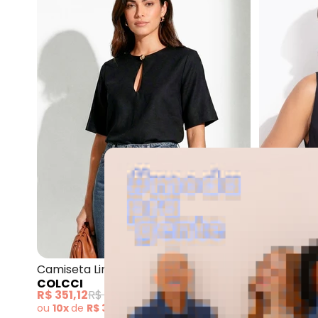
Colcci - Camise
Camiseta Linho (Preto)
Blusa em V
COLCCI
COLCCI
R$ 351,12
R$ 399,00
R$ 359,10
ou
10x
de
R$ 35,11
sem
juros
ou
10x
de
R