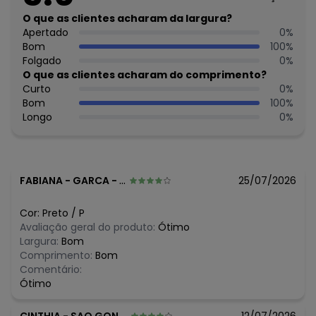
Cuidados para conservação do produto: Lavar na
temperatura máxima de 30°.
O que as clientes acharam da largura?
Não usar alvejante.
Apertado
0
%
Usar secadora na temperatura mínima.
Bom
100
%
Secar na sombra.
Folgado
0
%
Passar temperatura mínima
O que as clientes acharam do comprimento?
Não lavar a seco.
Curto
0
%
Tecido: Moletom 3 Cabos
Bom
100
%
Composição: Peca Total 60% Algodão 40% Poliéster
Longo
0
%
Histórico de preços
O preço apresentado abaixo é o menor oferecido em
algum dia do mês, para o menor tamanho disponível.
FABIANA
-
GARCA - SP
25/07/2026
N/D*
agosto/2026
N/D*
julho/2026
Cor:
Preto
/
P
N/D*
junho/2026
Avaliação geral do produto:
Ótimo
N/D*
maio/2026
Largura:
Bom
R$ 122,49
abril/2026
Comprimento:
Bom
N/D*
março/2026
Comentário:
N/D*
fevereiro/2026
Ótimo