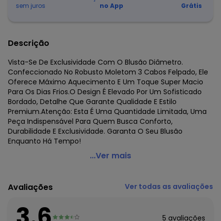
sem juros
no App
Grátis
Descrição
Vista-Se De Exclusividade Com O Blusão Diâmetro.
Confeccionado No Robusto Moletom 3 Cabos Felpado, Ele
Oferece Máximo Aquecimento E Um Toque Super Macio
Para Os Dias Frios.O Design É Elevado Por Um Sofisticado
Bordado, Detalhe Que Garante Qualidade E Estilo
Premium.Atenção: Esta É Uma Quantidade Limitada, Uma
Peça Indispensável Para Quem Busca Conforto,
Durabilidade E Exclusividade. Garanta O Seu Blusão
Enquanto Há Tempo!
Diametro - Blusão Masculino Moletom 3 Cabos Felpado
...Ver mais
Verde
Código do produto: 8445385
Avaliações
Ver todas as avaliações
Fornecedor: ROVITEX IND E COM DE MALHAS LTDA / CNPJ
79.233.672/0010-98
3.6
Feito: BRASIL
5
avaliações