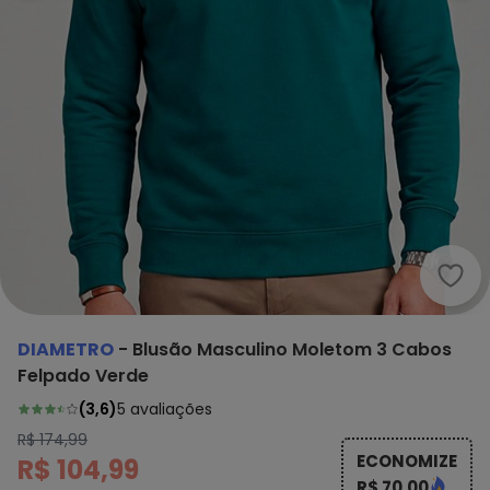
Diam
DIAMETRO
-
Blusão Masculino Moletom 3 Cabos
Felpado Verde
(
3,6
)
5
avaliações
R$ 174,99
ECONOMIZE
R$ 104,99
R$ 70,00