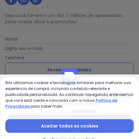
Seja você também um dos 7 milhões de apaixonados
pelas nossas dicas e promoções!
Nome
Digite seu e-mail
Telefone
Receber novidades
Nós utilizamos cookies e tecnologias similares para melhorar sua
Ao enviar o cadastro, você concorda com a nossa
Política
experiência de compra, incluindo conteúdo relevante e
de Privacidade
publicidade personalizada. Ao continuar navegando, entendemos
Compre pelo app e ganhe
12% OFF + frete grátis
que você está ciente e concorda com a nossa
Política de
na sua primeira compra
Privacidade
para saber mais.
Use o cupom
BEMVINDA
Posthaus é uma marca da Posthaus Ltda / CNPJ:
Baixar app Posthaus
Aceitar todos os cookies
80.462.138/0001-41
Endereço: Rua Werner Duwe, 202 Bairro Badenfurt -
Agora não
89.070-700 - Blumenau/SC