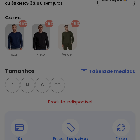
3x
R$ 35,00
ou
de
sem juros
Cores
45%
45%
45%
Azul
Preto
Verde
Tamanhos
Tabela de medidas
P
M
G
GG
Produto indisponível
10
x
Preços
Exclusivos
Troca