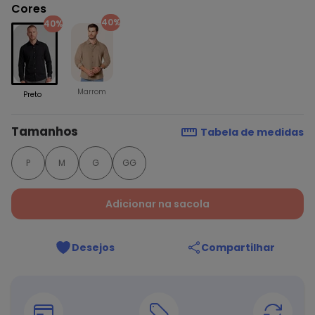
Cores
40%
40%
Marrom
Preto
Tamanhos
Tabela de medidas
P
M
G
GG
Adicionar na sacola
Desejos
Compartilhar