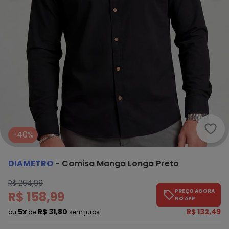
Diam
-40%
DIAMETRO
-
Camisa Manga Longa Preto
R$ 264,99
PREÇO AGORA
R$ 158,99
NO APP
5x
R$ 31,80
R$ 132,49
ou
de
sem juros