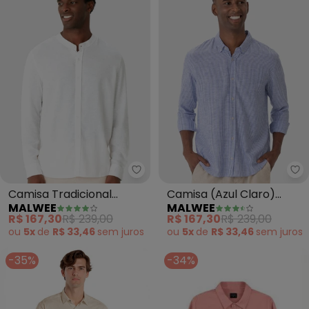
Malwee - Camisa Tradicional Vi
Ma
Camisa Tradicional
Camisa (Azul Claro)
MALWEE
MALWEE
Viscolinho (Branco)
Listrada em Viscolinho
R$ 167,30
R$ 239,00
R$ 167,30
R$ 239,00
ou
5x
de
R$ 33,46
sem
juros
ou
5x
de
R$ 33,46
sem
juros
-35%
-34%