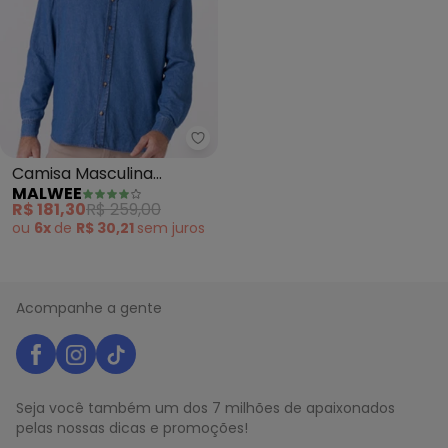
Malwee - Camisa Masculina Trad
Camisa Masculina
MALWEE
Tradicional em Jeans
R$ 181,30
R$ 259,00
Soft (Azul)
ou
6x
de
R$ 30,21
sem
juros
Acompanhe a gente
Seja você também um dos 7 milhões de apaixonados
pelas nossas dicas e promoções!