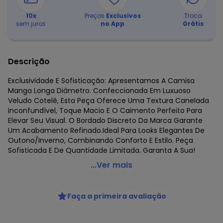
10
x
Preços
Exclusivos
Troca
sem juros
no App
Grátis
Descrição
Exclusividade E Sofisticação: Apresentamos A Camisa
Manga Longa Diâmetro. Confeccionada Em Luxuoso
Veludo Cotelê, Esta Peça Oferece Uma Textura Canelada
Inconfundível, Toque Macio E O Caimento Perfeito Para
Elevar Seu Visual. O Bordado Discreto Da Marca Garante
Um Acabamento Refinado.Ideal Para Looks Elegantes De
Outono/Inverno, Combinando Conforto E Estilo. Peça
Sofisticada E De Quantidade Limitada. Garanta A Sua!
Diametro - Camisa Manga Longa Preto
...Ver mais
Código do produto: 8444540
Fornecedor: ROVITEX IND E COM DE MALHAS LTDA / CNPJ
Faça a primeira avaliação
79.233.672/0010-98
Feito: PARAGUAI
Cuidados para conservação do produto: Lavar à mão.