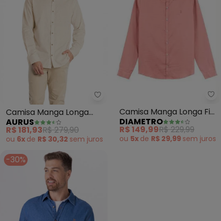
Di
Aurus - Camisa Manga Longa C
Camisa Manga Longa Fio
Camisa Manga Longa
DIAMETRO
AURUS
Tinto (Rosa)
Comfort (Bege)
R$ 149,99
R$ 229,99
R$ 181,93
R$ 279,90
ou
5x
de
R$ 29,99
sem
juros
ou
6x
de
R$ 30,32
sem
juros
-30%