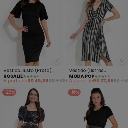
Rosalie - Vestido Justo (Preto
Mo
Vestido Justo (Preto)
Vestido (Listras
ROSALIE
MODA POP
Manga Ampla
Preta)Decote
A partir de
R$ 49,99
R$ 69,99
A partir de
R$ 37,99
R$ 79,
Transpassado e Fenda
-26%
-16%