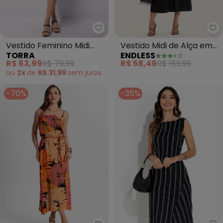
Torra - Vestido Feminino Midi C
En
Vestido Feminino Midi
Vestido Midi de Alça em
TORRA
ENDLESS
Canelado (Preto)
Visco Maquinetada
R$ 63,99
R$ 79,99
R$ 58,49
R$ 159,99
(Preto)
ou
2x
de
R$ 31,99
sem
juros
-70%
-35%