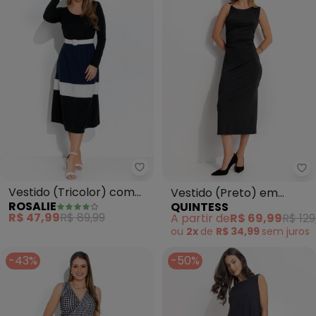
Rosalie - Vestido (Tricolor) co
Qu
Vestido (Tricolor) com
Vestido (Preto) em
ROSALIE
QUINTESS
Recortes
Malha Fria
R$ 47,99
R$ 89,99
A partir de
R$ 69,99
R$ 129
ou
2x
de
R$ 34,99
sem
juros
-43%
-50%