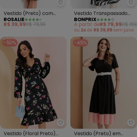
Rosalie - Vestido (Preto) com 
bo
Vestido (Preto) com
Vestido Transpassado
ROSALIE
BONPRIX
Renda
(New Waves Preto)
R$ 39,99
R$ 79,99
A partir de
R$ 79,99
R$ 169
ou
2x
de
R$ 39,99
sem
juros
-50%
-45%
Rosalie - Vestido (Floral Preto
Ro
Vestido (Floral Preto)
Vestido (Preto) em