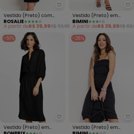
Rosalie - Vestido (Preto)
Bi
Vestido (Preto) com
Vestido (Preto) em
ROSALIE
BIMINI
Babados
Malha de Algodão
A partir de
R$ 39,99
R$ 59,99
A partir de
R$ 39,99
R$ 69,
-51%
-28%
bonprix - Vestido (Preto) em V
Bi
Vestido (Preto) em
Vestido (Preto) em
BONPRIX
BIMINI