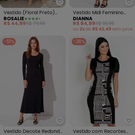
Rosalie - Vestido (Floral Preto
Di
Vestido (Floral Preto)
Vestido Midi Feminino
ROSALIE
DIANNA
com Babado
Gola Dupla (Preto)
R$ 44,99
R$ 79,99
R$ 84,99
R$ 99,99
ou
2x
de
R$ 42,49
sem
juros
-51%
-28%
Ro
bonprix - Vestido Decote Redo
Vestido com Recortes
Vestido Decote Redondo