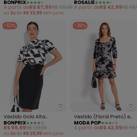
ROSALIE
BONPRIX
(Mix Preta)
(Preto)
A partir de
R$ 42,99
R$ 59,
A partir de
R$ 67,99
R$ 139,99
ou
2x
de
R$ 33,99
sem
juros
-53%
-38%
bonprix - Vestido Gola Alta Tub
Mo
Vestido Gola Alta
Vestido (Floral Preto) em
BONPRIX
MODA POP
Tubinho (P&B)
Malha
R$ 59,99
R$ 129,99
A partir de
R$ 42,99
R$ 69,
ou
2x
de
R$ 29,99
sem
juros