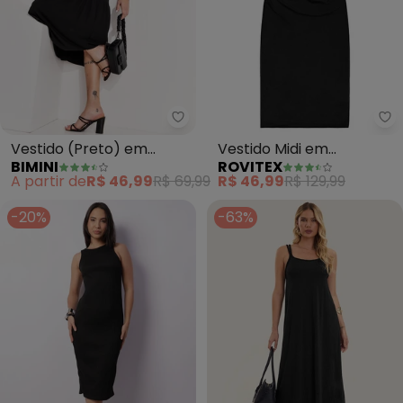
Bimini - Vestido (Preto) em Ca
Ro
Vestido (Preto) em
Vestido Midi em
BIMINI
ROVITEX
Canelado
Molecotton de Viscose
A partir de
R$ 46,99
R$ 69,99
R$ 46,99
R$ 129,99
(Preto)
-20%
-63%