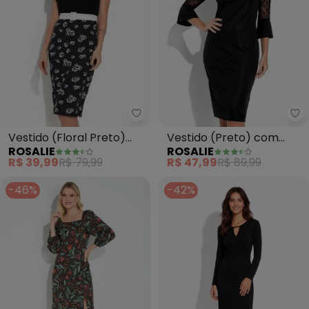
Rosalie - Vestido (Floral Preto
Ro
Vestido (Floral Preto)
Vestido (Preto) com
ROSALIE
ROSALIE
com Manga
Manga em Tule
R$ 39,99
R$ 79,99
R$ 47,99
R$ 89,99
-46%
-42%