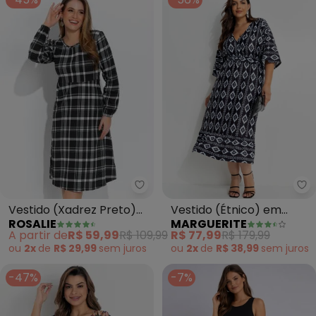
Rosalie - Vestido (Xadrez Preto
Ma
Vestido (Xadrez Preto)
Vestido (Étnico) em
ROSALIE
MARGUERITE
Evasê
Malha Fria
A partir de
R$ 59,99
R$ 109,99
R$ 77,99
R$ 179,99
ou
2x
de
R$ 29,99
sem
juros
ou
2x
de
R$ 38,99
sem
juros
-47%
-7%