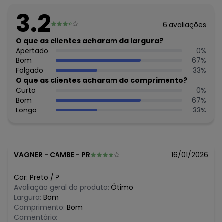
Feito: Brasil
3.2
Cuidados para conservação do produto: Lavar na
6
avaliações
temperatura máxima de 30°.
Não usar alvejante.
O que as clientes acharam da largura?
Não usar secadora.
Apertado
0
%
Secar na sombra.
Bom
67
%
Não passar.
Folgado
33
%
Não lavar a seco.
O que as clientes acharam do comprimento?
Tecido: Tecido Poli Linho Sarjado
Curto
0
%
Composição: Peca Total 100% Poliester
Bom
67
%
Longo
33
%
Histórico de preços
O preço apresentado abaixo é o menor oferecido em
algum dia do mês, para o menor tamanho disponível.
N/D*
agosto/2026
VAGNER
-
CAMBE - PR
16/01/2026
N/D*
julho/2026
R$ 60,99
junho/2026
Cor:
Preto
/
P
R$ 60,99
maio/2026
Avaliação geral do produto:
Ótimo
N/D*
abril/2026
Largura:
Bom
N/D*
março/2026
Comprimento:
Bom
R$ 65,99
fevereiro/2026
Comentário: