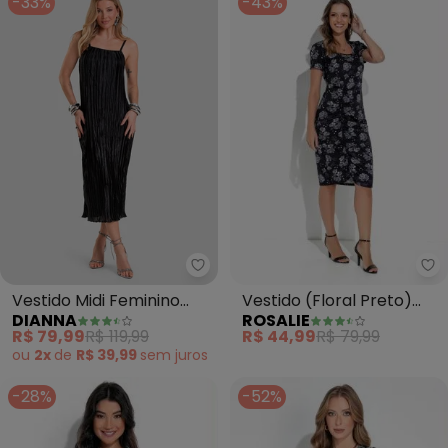
-33%
-43%
Ro
Dianna - Vestido Midi Feminino P
Vestido (Floral Preto)
Vestido Midi Feminino
ROSALIE
DIANNA
Franzido
Plissado de Alça (Preto)
R$ 44,99
R$ 79,99
R$ 79,99
R$ 119,99
ou
2x
de
R$ 39,99
sem
juros
-28%
-52%