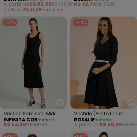
Viscose Plana
Canelado
A partir de
R$ 82,99
R$ 169,99
R$ 42,74
R$ 59,99
ou
2x
de
R$ 41,49
sem
juros
-67%
-44%
Infinita Cor - Vestido Feminino M
Ro
Vestido Feminino Midi
Vestido (Preto) com
INFINITA COR
ROSALIE
(Preto)
Mangas 7/8
R$ 44,99
R$ 139,99
A partir de
R$ 49,99
R$ 89,
-45%
-56%