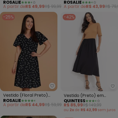
ROSALIE
ROSALIE
com Babado
Malha
A partir de
R$ 49,99
R$ 99,99
A partir de
R$ 43,99
R$ 79,
-25%
-42%
Rosalie - Vestido (Floral Preto)
Qu
Vestido (Floral Preto)
Vestido (Preto) em
ROSALIE
QUINTESS
Evasê
Viscose Plana
A partir de
R$ 44,99
R$ 59,99
R$ 85,99
R$ 149,99
ou
2x
de
R$ 42,99
sem
juros