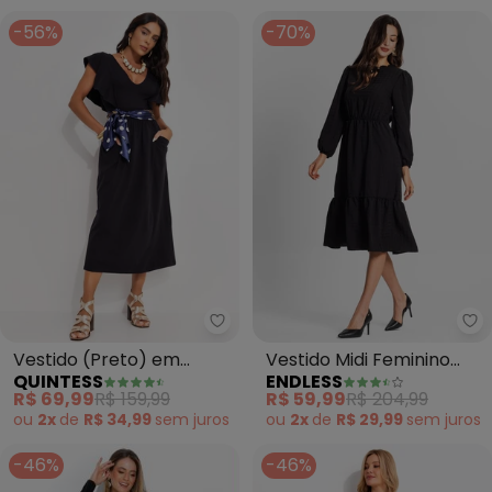
-56%
-70%
Quintess - Vestido (Preto) em 
En
Vestido (Preto) em
Vestido Midi Feminino
QUINTESS
ENDLESS
Malha de Viscose
Manga Longa (Preto)
R$ 69,99
R$ 159,99
R$ 59,99
R$ 204,99
ou
2x
de
R$ 34,99
sem
juros
ou
2x
de
R$ 29,99
sem
juros
-46%
-46%