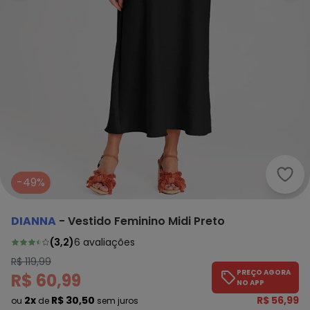
Dian
-49%
DIANNA
-
Vestido Feminino Midi Preto
(
3,2
)
6
avaliações
R$ 119,99
PREÇO AGORA
R$ 60,99
NO APP
2x
R$ 30,50
R$ 56,99
ou
de
sem juros