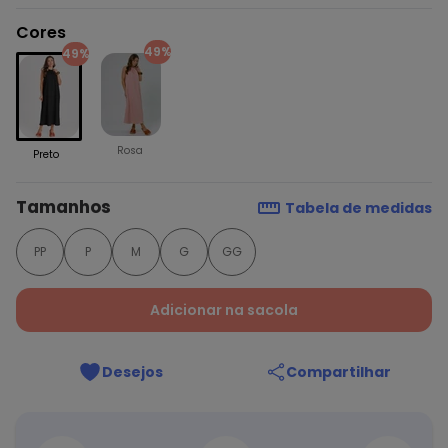
Cores
49%
49%
Rosa
Preto
Tamanhos
Tabela de medidas
PP
P
M
G
GG
Adicionar na sacola
Desejos
Compartilhar