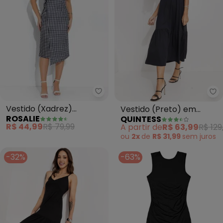
Rosalie - Vestido (Xadrez) Tra
Qu
Vestido (Xadrez)
Vestido (Preto) em
ROSALIE
QUINTESS
Transpassado
Malha de Algodão
R$ 44,99
R$ 79,99
A partir de
R$ 63,99
R$ 129
Penteado
ou
2x
de
R$ 31,99
sem
juros
-32%
-63%