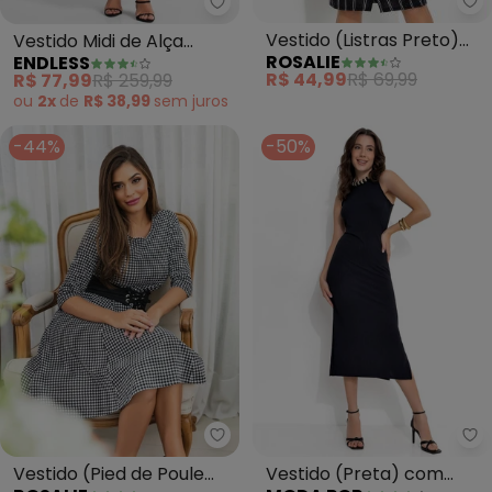
Ro
Endless - Vestido Midi de Alça (
Vestido (Listras Preto)
Vestido Midi de Alça
ROSALIE
ENDLESS
com Fenda
(Preto)
R$ 44,99
R$ 69,99
R$ 77,99
R$ 259,99
ou
2x
de
R$ 38,99
sem
juros
-44%
-50%
Mo
Vestido (Pied de Poule
Vestido (Preta) com