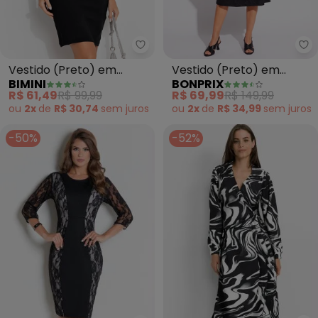
Bimini - Vestido (Preto) em Ben
bo
Vestido (Preto) em
Vestido (Preto) em
BIMINI
BONPRIX
Bengaline
Malha de Viscose
R$ 61,49
R$ 99,99
R$ 69,99
R$ 149,99
ou
2x
de
R$ 30,74
sem
juros
ou
2x
de
R$ 34,99
sem
juros
-50%
-52%