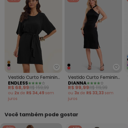
Endless - Vestido Curto Femini
Diann
Vestido Curto Feminino
Vestido Curto Feminino
ENDLESS
DIANNA
com Cinto Preto
Texturizado Fluído
R$ 68,99
R$ 159,99
R$ 99,99
R$ 119,99
Preto
ou
2x
de
R$ 34,49
sem
ou
3x
de
R$ 33,33
sem
juros
juros
Você também pode gostar