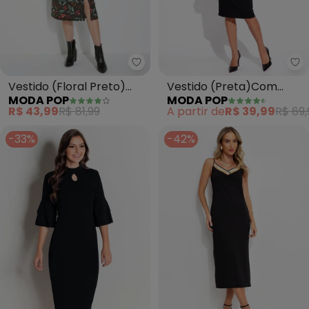
Moda Pop - Vestido (Floral Pr
Mo
Vestido (Floral Preto)
Vestido (Preta)Com
MODA POP
MODA POP
com Fenda e Manga
Gota e Transpasse
R$ 43,99
R$ 81,99
A partir de
R$ 39,99
R$ 69,
Bufante
-33%
-42%