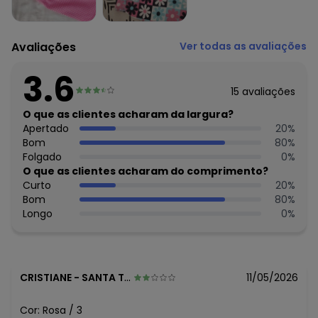
Tecido: Cotton
Composição: 97%Algodão.3%Elastano
Avaliações
Ver todas as avaliações
Histórico de preços
O preço apresentado abaixo é o menor oferecido em
3.6
algum dia do mês, para o menor tamanho disponível.
15
avaliações
N/D*
agosto/2026
R$ 23,94
O que as clientes acharam da largura?
julho/2026
R$ 23,94
Apertado
20
%
junho/2026
R$ 23,94
Bom
80
%
maio/2026
R$ 23,94
Folgado
0
%
abril/2026
R$ 23,94
O que as clientes acharam do comprimento?
março/2026
R$ 25,93
Curto
20
%
fevereiro/2026
Bom
80
%
Longo
0
%
CRISTIANE
-
SANTA TERESA - ES
11/05/2026
Cor:
Rosa
/
3