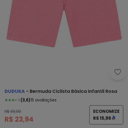
Dudu
DUDUKA
-
Bermuda Ciclista Básica Infantil Rosa
(
3,6
)
15
avaliações
ECONOMIZE
R$ 39,90
R$ 23,94
R$ 15,96