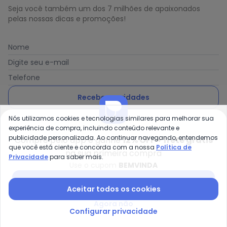
Seja você também um dos 7 milhões de apaixonados
pelas nossas dicas e promoções!
Nome
Digite seu e-mail
Telefone
Receber novidades
Nós utilizamos cookies e tecnologias similares para melhorar sua
Ao enviar o cadastro, você concorda com a nossa
Política
experiência de compra, incluindo conteúdo relevante e
de Privacidade
publicidade personalizada. Ao continuar navegando, entendemos
Compre pelo app e ganhe
12% OFF + frete grátis
que você está ciente e concorda com a nossa
Política de
na sua primeira compra
Privacidade
para saber mais.
Use o cupom
BEMVINDA
Posthaus é uma marca da Posthaus Ltda / CNPJ:
Baixar app Posthaus
Aceitar todos os cookies
80.462.138/0001-41
Endereço: Rua Werner Duwe, 202 Bairro Badenfurt -
Agora não
89.070-700 - Blumenau/SC
Configurar privacidade