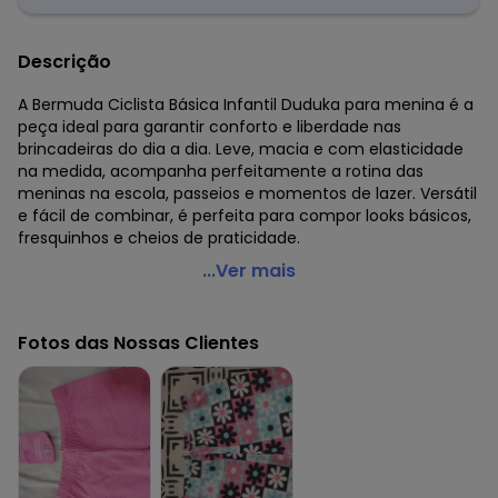
Descrição
A Bermuda Ciclista Básica Infantil Duduka para menina é a
peça ideal para garantir conforto e liberdade nas
brincadeiras do dia a dia. Leve, macia e com elasticidade
na medida, acompanha perfeitamente a rotina das
meninas na escola, passeios e momentos de lazer. Versátil
e fácil de combinar, é perfeita para compor looks básicos,
fresquinhos e cheios de praticidade.
Duduka - Bermuda Ciclista Básica Infantil Rosa
...Ver mais
Código do produto: 8310491
Fornecedor: LULI INDÚSTRIA E COMÉRCIO DE CONFECÇÕES /
Fotos das Nossas Clientes
CNPJ 78.644.424/0001-86
Feito: Brasil
Cuidados para conservação do produto: Lavar em até
40°C. Não usar alvejante à base de cloro. Secar à sombra
em local arejado. Não secar em tambor. Passar em até
150°C. Não limpar a seco. Evitar torcer para não danificar a
peça.