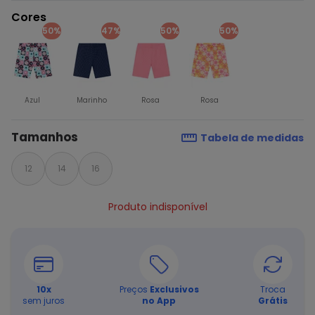
Cores
50%
47%
50%
50%
Azul
Marinho
Rosa
Rosa
Tamanhos
Tabela de medidas
12
14
16
Produto indisponível
10
x
Preços
Exclusivos
Troca
sem juros
no App
Grátis