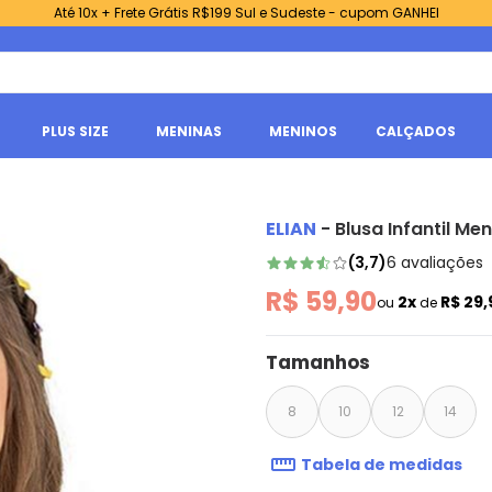
Até 10x + Frete Grátis R$199 Sul e Sudeste - cupom GANHEI
PLUS SIZE
MENINAS
MENINOS
CALÇADOS
ELIAN
-
Blusa Infantil Men
(
3,7
)
6
avaliações
R$ 59,90
2x
R$ 29
ou
de
Tamanhos
8
10
12
14
Tabela de medidas