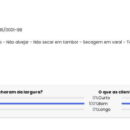
085/0001-98
 - Não alvejar - Não secar em tambor - Secagem em varal - T
Nome
Digite seu e-mail
acharam da largura?
O que as cli
Telefone
0
%
Curto
100
%
Bom
Ao enviar o cadastro, você
0
%
Longo
Privacidade