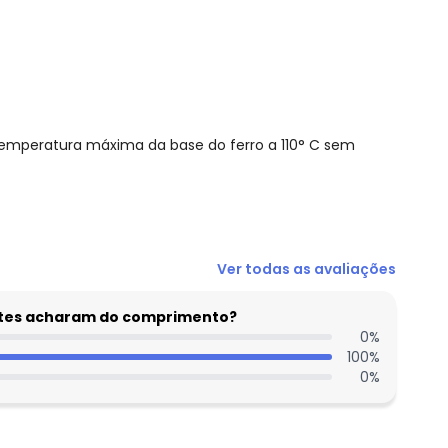
emperatura máxima da base do ferro a 110° C sem
Ver todas as avaliações
entes acharam do comprimento?
0
%
100
%
 concorda com a nossa
Política de
0
%