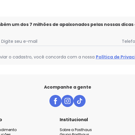
mbém um dos 7 milhões de apaixonados pelas nossas dicas
Digite seu e-mail
Telef
viar o cadastro, você concorda com a nossa
Política de Priva
Acompanhe a gente
o
Institucional
endimento
Sobre a Posthaus
luções
Grupo Posthaus