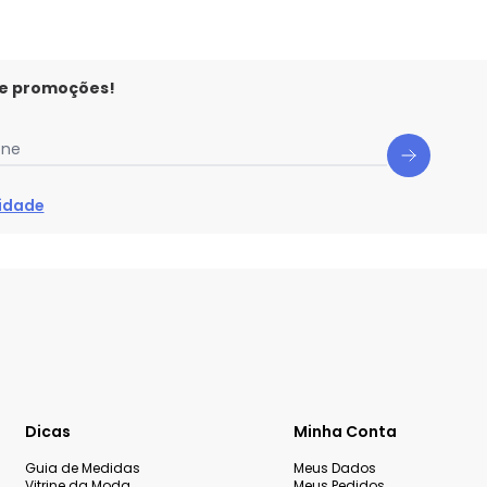
 e promoções!
one
cidade
Dicas
Minha Conta
Guia de Medidas
Meus Dados
Vitrine da Moda
Meus Pedidos