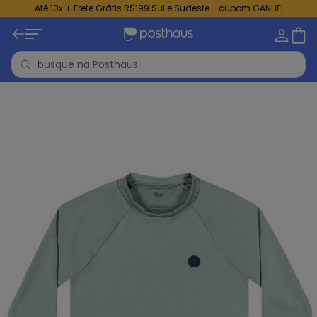
Até 10x + Frete Grátis R$199 Sul e Sudeste - cupom GANHEI