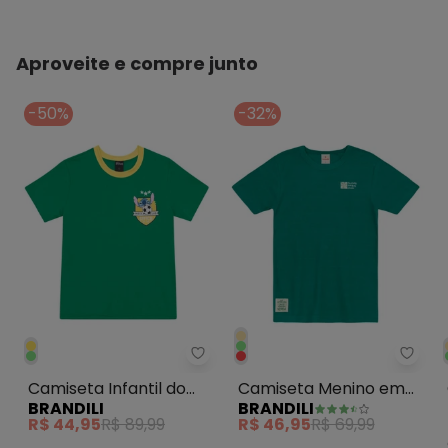
Aproveite e compre junto
-50%
-32%
Brandili - Camiseta Infantil do S
Brand
Camiseta Infantil do
Camiseta Menino em
BRANDILI
BRANDILI
Stitch Verde
Malha Texturizada
R$ 44,95
R$ 89,99
R$ 46,95
R$ 69,99
Verde