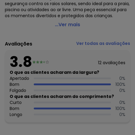
segurança contra os raios solares, sendo ideal para a praia,
piscina ou atividades ao ar livre. Uma peça essencial para
os momentos divertidos e protegidos das crianças.
Elian - Camiseta Unissex Proteção Uv Elian Verde
...Ver mais
Código do produto: 7641407
Modelagem: Ampla
Avaliações
Ver todas as avaliações
Modelo: Confort
Comprimento da Manga: Curta
3.8
Modelo da Manga: Ampla
12
avaliações
Forro: Não
Decote Frente : Redondo
O que as clientes acharam da largura?
Fornecedor: ELIAN INDUSTRIA TEXTIL LTDA / CNPJ
Apertado
0
%
82.698.085/0001-98
Bom
100
%
Feito: Brasil
Folgado
0
%
Cuidados para conservação do produto: Lavagem a mão -
O que as clientes acharam do comprimento?
Não alvejar - Não secar em tambor - Secagem em varal -
Curto
0
%
Temperatura máxima da base do ferro a 110° C sem vapor
Bom
100
%
- Não limpar a seco
Longo
0
%
Tecido: Malha
Composição: 90%Poliéster 10%Elastano