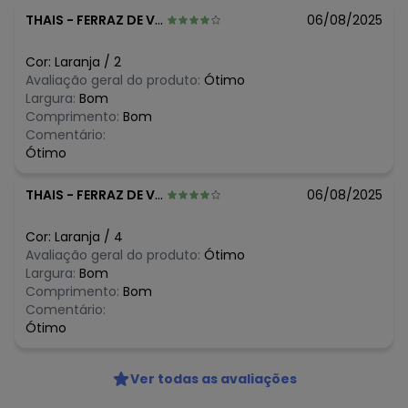
Histórico de preços
THAIS
-
FERRAZ DE VASCONCELOS - SP
06/08/2025
O preço apresentado abaixo é o menor oferecido em
algum dia do mês, para o menor tamanho disponível.
Cor:
Laranja
/
2
N/D*
agosto/2026
Avaliação geral do produto:
Ótimo
N/D*
julho/2026
Largura:
Bom
N/D*
junho/2026
Comprimento:
Bom
N/D*
maio/2026
Comentário:
N/D*
abril/2026
Ótimo
N/D*
março/2026
R$ 16,98
fevereiro/2026
THAIS
-
FERRAZ DE VASCONCELOS - SP
06/08/2025
Cor:
Laranja
/
4
Avaliação geral do produto:
Ótimo
Largura:
Bom
Comprimento:
Bom
Comentário:
Ótimo
Ver todas as avaliações