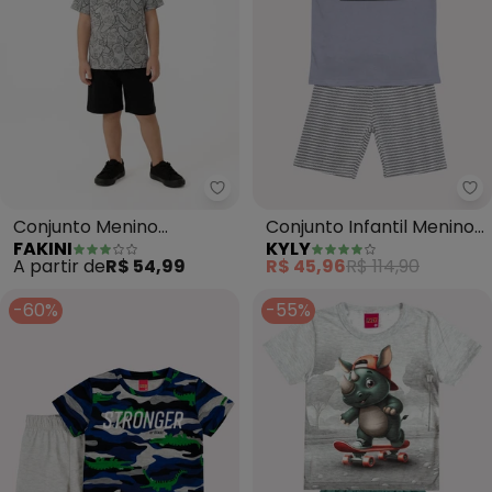
Fakini - Conjunto Menino Cami
Ky
Conjunto Menino
Conjunto Infantil Menino
FAKINI
KYLY
Camiseta Bermuda
Surf (Cinza)
A partir de
R$ 54,99
R$ 45,96
R$ 114,90
(Cinza)
-60%
-55%