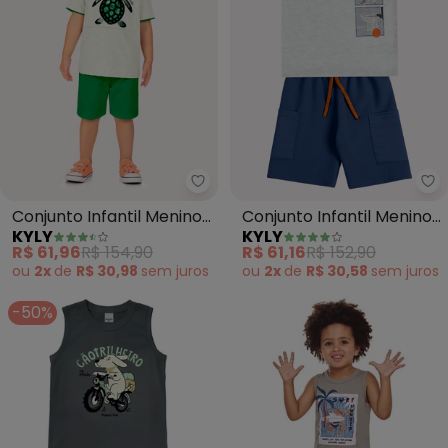
Kyly - Conjunto Infantil Menino 
Ky
Conjunto Infantil Menino
Conjunto Infantil Menino
KYLY
KYLY
Tartaruga (Cinza)
Basquete (Cinza)
R$ 61,96
R$ 154,90
R$ 61,16
R$ 152,90
ou
2x
de
R$ 30,98
sem
juros
ou
2x
de
R$ 30,58
sem
juros
-50%