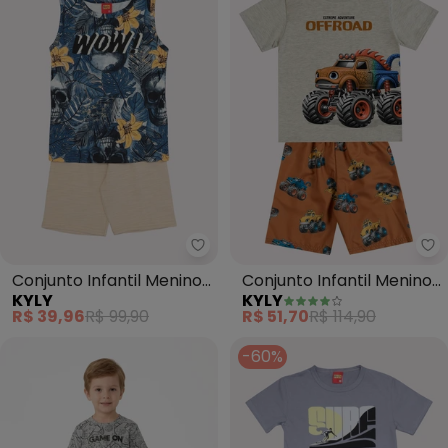
Kyly - Conjunto Infantil Menino 
Ky
Conjunto Infantil Menino
Conjunto Infantil Menino
KYLY
KYLY
Lettering (Cinza)
Lettering (Cinza)
R$ 39,96
R$ 99,90
R$ 51,70
R$ 114,90
-60%