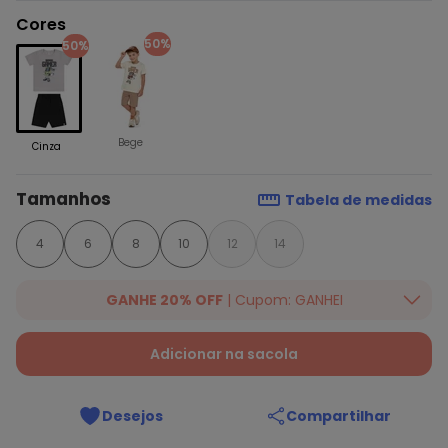
Cores
50%
50%
Bege
Cinza
Tamanhos
Tabela de medidas
4
6
8
10
12
14
GANHE 20% OFF
| Cupom: GANHEI
Ganhe 20% OFF Extra em qualquer valor, usando o cupom:
GANHEI. Válido para lista selecionada, até 07/08/2026.
Ver
Adicionar na sacola
mais produtos da campanha!
Desejos
Compartilhar