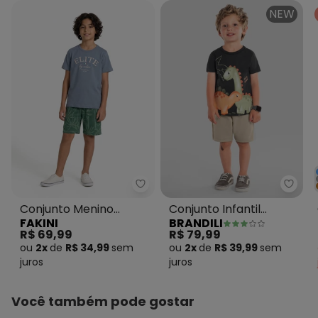
NEW
Fakini - Conjunto Menino Camis
Brand
Conjunto Menino
Conjunto Infantil
FAKINI
BRANDILI
Camiseta e Bermuda
Menino em Meia Malha
R$ 69,99
R$ 79,99
Cinza
Cinza
ou
2x
de
R$ 34,99
sem
ou
2x
de
R$ 39,99
sem
juros
juros
Você também pode gostar