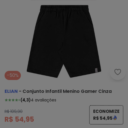
Elia
-50%
ELIAN
-
Conjunto Infantil Menino Gamer Cinza
(
4,3
)
4
avaliações
ECONOMIZE
R$ 109,90
R$ 54,95
R$ 54,95