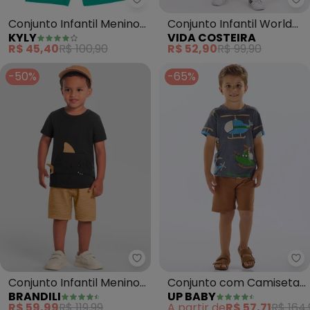
Kyly - Conjunto Infantil Menino
Vi
Conjunto Infantil Menino
Conjunto Infantil World
KYLY
VIDA COSTEIRA
em Algodão (Cinza)
Class (Mescla)
R$ 45,40
R$ 100,90
R$ 52,90
R$ 99,90
-50%
-65%
Brandili - Conjunto Infantil Men
Up
Conjunto Infantil Menino
Conjunto com Camiseta
BRANDILI
UP BABY
de Tubarãozinho (Cinza)
e Bermuda (Cinza)
R$ 59,99
R$ 119,99
A partir de
R$ 57,71
R$ 164,