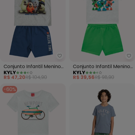
Kyly - Conjunto Infantil Menino
Ky
Conjunto Infantil Menino
Conjunto Infantil Menino
KYLY
KYLY
Monstrinhos (Cinza)
em Algodão (Cinza)
R$ 47,20
R$ 104,90
R$ 39,56
R$ 98,90
-60%