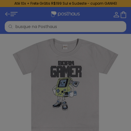
Até 10x + Frete Grátis R$199 Sul e Sudeste - cupom GANHEI