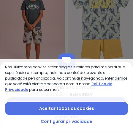
Fakini Kids - Conjunto Camiset
Ky
Nós utilizamos cookies e tecnologias similares para melhorar sua
Conjunto Camiseta e
Conjunto Infantil Menino
experiência de compra, incluindo conteúdo relevante e
FAKINI KIDS
KYLY
publicidade personalizada. Ao continuar navegando, entendemos
Compre pelo app e ganhe
12% OFF + frete grátis
Bermuda (Cinza)
Safari (Cinza)
R$ 43,96
R$ 109,90
R$ 49,90
R$ 110,90
que você está ciente e concorda com a nossa
Política de
na sua primeira compra
Privacidade
para saber mais.
Use o cupom
BEMVINDA
-50%
-60%
Baixar app Posthaus
Aceitar todos os cookies
Agora não
Configurar privacidade