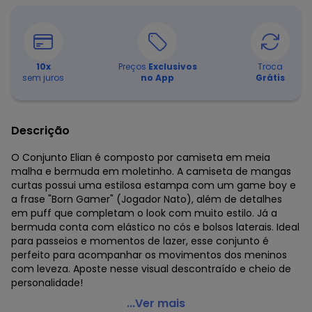
10
x
Preços
Exclusivos
Troca
sem juros
no App
Grátis
Descrição
O Conjunto Elian é composto por camiseta em meia
malha e bermuda em moletinho. A camiseta de mangas
curtas possui uma estilosa estampa com um game boy e
a frase "Born Gamer" (Jogador Nato), além de detalhes
em puff que completam o look com muito estilo. Já a
bermuda conta com elástico no cós e bolsos laterais. Ideal
para passeios e momentos de lazer, esse conjunto é
perfeito para acompanhar os movimentos dos meninos
com leveza. Aposte nesse visual descontraído e cheio de
personalidade!
Elian - Conjunto Infantil Menino Gamer Cinza
...Ver mais