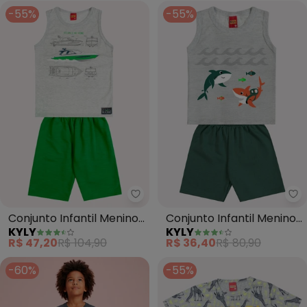
-55%
-55%
Kyly - Conjunto Infantil Menino
Ky
Conjunto Infantil Menino
Conjunto Infantil Menino
KYLY
KYLY
Estampa (Cinza)
Estampa (Cinza)
R$ 47,20
R$ 104,90
R$ 36,40
R$ 80,90
-60%
-55%