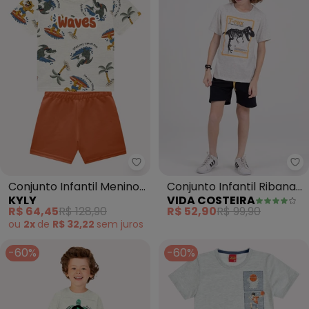
Kyly - Conjunto Infantil Menino
Vi
Conjunto Infantil Menino
Conjunto Infantil Ribana
KYLY
VIDA COSTEIRA
em Algodão (Cinza)
T-Rex (Mescla)
R$ 64,45
R$ 128,90
R$ 52,90
R$ 99,90
ou
2x
de
R$ 32,22
sem
juros
-60%
-60%