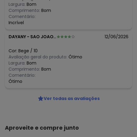
algum dia do mês, para o menor tamanho disponível.
Largura:
Bom
R$ 54,95
agosto/2026
Comprimento:
Bom
R$ 43,96
julho/2026
Comentário:
N/D*
junho/2026
Incrível
R$ 43,96
maio/2026
N/D*
abril/2026
DAYANY
-
SAO JOAO DO PARAISO - MA
12/06/2026
N/D*
março/2026
N/D*
fevereiro/2026
Cor:
Bege
/
10
Avaliação geral do produto:
Ótimo
Largura:
Bom
Comprimento:
Bom
Comentário:
Ótimo
Ver todas as avaliações
Aproveite e compre junto