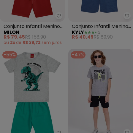
Milon - Conjunto Infantil Menino
Ky
Conjunto Infantil Menino
Conjunto Infantil Menino
MILON
KYLY
Croquet Milon (Cinza)
Lettering (Cinza)
R$ 79,45
R$ 158,90
R$ 40,45
R$ 89,90
ou
2x
de
R$ 39,72
sem
juros
-55%
-47%