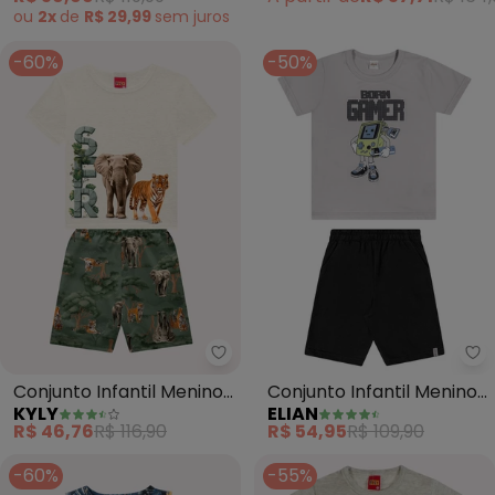
ou
2x
de
R$ 29,99
sem
juros
-60%
-50%
Kyly - Conjunto Infantil Menino 
El
Conjunto Infantil Menino
Conjunto Infantil Menino
KYLY
ELIAN
Selva (Cinza)
Gamer (Cinza)
R$ 46,76
R$ 116,90
R$ 54,95
R$ 109,90
-60%
-55%