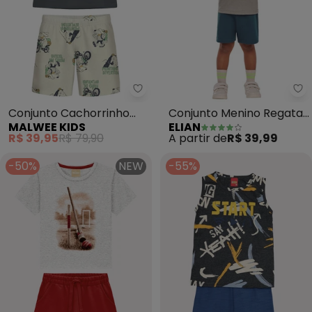
Malwee Kids - Conjunto Cachorr
El
Conjunto Cachorrinho
Conjunto Menino Regata
MALWEE KIDS
ELIAN
em Moletinho (Cinza
e Bermuda (Cinza)
R$ 39,95
R$ 79,90
A partir de
R$ 39,99
Grafite)
-50%
NEW
-55%