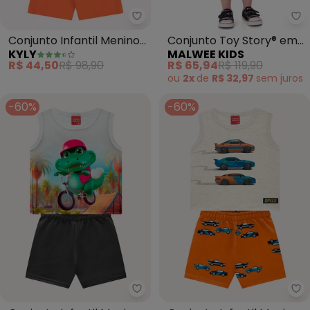
Kyly - Conjunto Infantil Menino
Ma
Conjunto Infantil Menino
Conjunto Toy Story® em
KYLY
MALWEE KIDS
Estampa (Cinza)
Moletinho (Cinza)
R$ 44,50
R$ 98,90
R$ 65,94
R$ 119,90
ou
2x
de
R$ 32,97
sem
juros
-60%
-60%
Kyly - Conjunto Infantil Menino
Ky