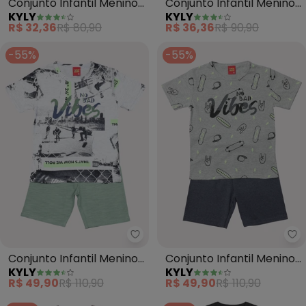
Conjunto Infantil Menino
Conjunto Infantil Menino
KYLY
KYLY
Estampa (Cinza)
Carros (Cinza)
R$ 32,36
R$ 80,90
R$ 36,36
R$ 90,90
-55%
-55%
Kyly - Conjunto Infantil Menino 
Ky
Conjunto Infantil Menino
Conjunto Infantil Menino
KYLY
KYLY
Lettering (Cinza)
Lettering (Cinza)
R$ 49,90
R$ 110,90
R$ 49,90
R$ 110,90