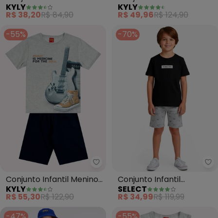
KYLY
KYLY
Praia (Cinza)
Camaleão (Cinza)
R$ 38,20
R$ 84,90
R$ 49,96
R$ 124,90
-55%
-70%
Kyly - Conjunto Infantil Menino
Se
Conjunto Infantil Menino
Conjunto Infantil
KYLY
SELECT
em Algodão (Cinza)
Camiseta e Bermuda
R$ 55,30
R$ 122,90
R$ 34,99
R$ 119,99
(Cinza)
-47%
-55%