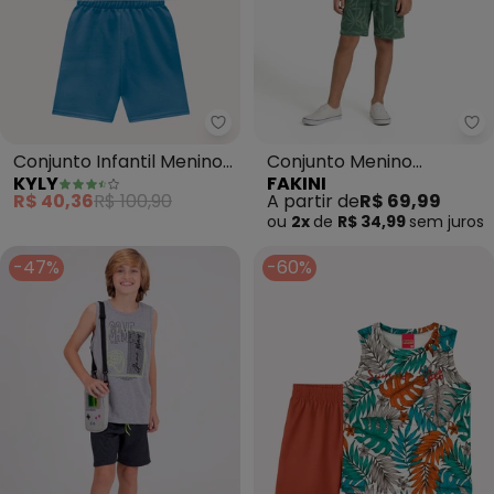
Kyly - Conjunto Infantil Menino
Fa
Conjunto Infantil Menino
Conjunto Menino
KYLY
FAKINI
Estampas (Cinza)
Camiseta e Bermuda
R$ 40,36
R$ 100,90
A partir de
R$ 69,99
(Cinza)
ou
2x
de
R$ 34,99
sem
juros
-47%
-60%