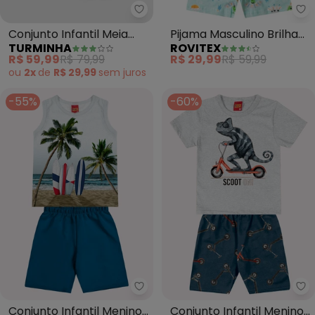
Turminha - Conjunto Infantil Me
Ro
Conjunto Infantil Meia
Pijama Masculino Brilha
TURMINHA
ROVITEX
Malha/Moletinho (Cinza)
no Escuro Kappes
R$ 59,99
R$ 79,99
R$ 29,99
R$ 59,99
(Cinza)
ou
2x
de
R$ 29,99
sem
juros
-55%
-60%
Kyly - Conjunto Infantil Menino 
Ky
Conjunto Infantil Menino
Conjunto Infantil Menino