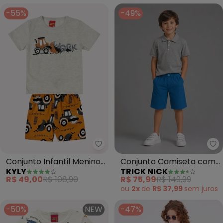
-55%
-49%
Kyly - Conjunto Infantil Menino
Tr
Conjunto Infantil Menino
Conjunto Camiseta com
KYLY
TRICK NICK
Retroescavadeira
Bermuda (Cinza)
R$ 49,00
R$ 108,90
R$ 75,99
R$ 149,99
(Cinza)
ou
2x
de
R$ 37,99
sem
juros
-50%
NEW
-47%