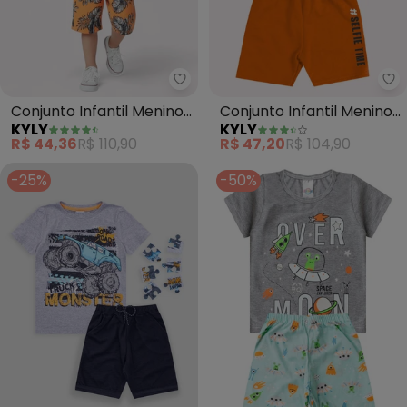
Kyly - Conjunto Infantil Menino 
Ky
Conjunto Infantil Menino
Conjunto Infantil Menino
KYLY
KYLY
Tigre (Cinza)
Monstrinhos (Cinza)
R$ 44,36
R$ 110,90
R$ 47,20
R$ 104,90
-25%
-50%