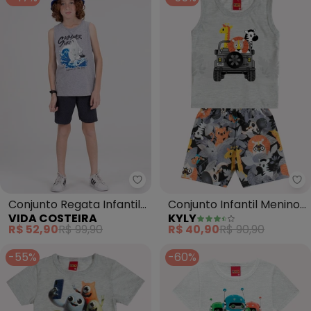
Vida Costeira - Conjunto Regata
Ky
Conjunto Regata Infantil
Conjunto Infantil Menino
VIDA COSTEIRA
KYLY
Summer Surf (Mescla)
Bichinhos (Cinza)
R$ 52,90
R$ 99,90
R$ 40,90
R$ 90,90
-55%
-60%