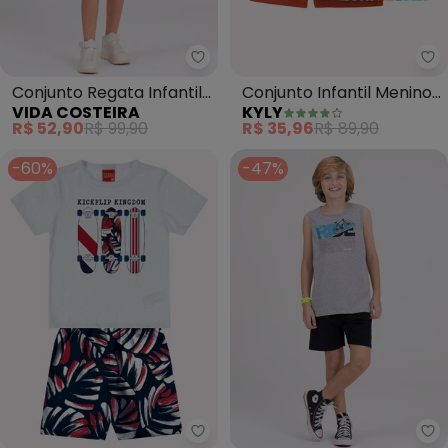
Vida Costeira - Conjunto Regat
Ky
Conjunto Regata Infantil
Conjunto Infantil Menino
VIDA COSTEIRA
KYLY
Web Game (Mescla)
Lettering (Cinza)
R$ 52,90
R$ 99,90
R$ 35,96
R$ 89,90
-60%
-47%
Kyly - Conjunto Infantil Menino 
Vi