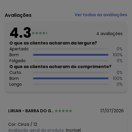
Código do produto: 8328399
Modelagem: Ampla
Avaliações
Ver todas as avaliações
Modelo: Confort
Comprimento da Manga: Curta
4.3
Cintura: Média
4
avaliações
Decote Frente : Redondo
Fornecedor: ELIAN INDUSTRIA TEXTIL LTDA / CNPJ
O que as clientes acharam da largura?
82.698.085/0001-98
Apertado
0
%
Feito: Brasil
Bom
100
%
Cuidados para conservação do produto: Lavagem a mão -
Folgado
0
%
Não alvejar - Não secar em tambor - Secagem em varal -
O que as clientes acharam do comprimento?
Temperatura máxima da base do ferro a 110° C sem vapor
Curto
0
%
- Não limpar a seco
Bom
100
%
Observação: Elástico na Cintura
Longo
0
%
- Com Bolsos
- Detalhe em Puff
Tecido: Meia Malha e Moletinho
Composição: 100% Algodão
LIRIAN
-
BARRA DO GARCAS - MT
17/07/2026
Histórico de preços
Cor:
Cinza
/
12
O preço apresentado abaixo é o menor oferecido em
Avaliação geral do produto:
Incrível