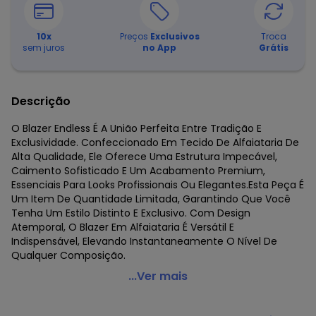
10
x
Preços
Exclusivos
Troca
sem juros
no App
Grátis
Descrição
O Blazer Endless É A União Perfeita Entre Tradição E
Exclusividade. Confeccionado Em Tecido De Alfaiataria De
Alta Qualidade, Ele Oferece Uma Estrutura Impecável,
Caimento Sofisticado E Um Acabamento Premium,
Essenciais Para Looks Profissionais Ou Elegantes.Esta Peça É
Um Item De Quantidade Limitada, Garantindo Que Você
Tenha Um Estilo Distinto E Exclusivo. Com Design
Atemporal, O Blazer Em Alfaiataria É Versátil E
Indispensável, Elevando Instantaneamente O Nível De
Qualquer Composição.
Endless - Blazer Feminino Alfaiataria Preto
...Ver mais
Código do produto: 8446857
Fornecedor: ROVITEX IND E COM DE MALHAS LTDA / CNPJ