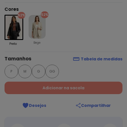
Cores
52%
52%
Bege
Preto
Tamanhos
Tabela de medidas
P
M
G
GG
Adicionar na sacola
Desejos
Compartilhar