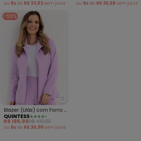
(Marrom)
ou
6x
de
R$ 33,83
sem
juros
ou
5x
de
R$ 35,68
sem
juros
-55%
Quintess - Blazer (Lilás) com Fo
Blazer (Lilás) com Forro e
QUINTESS
Bolsos
R$ 185,99
R$ 419,99
ou
6x
de
R$ 30,99
sem
juros