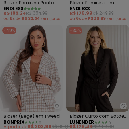
Blazer Feminino Ponto
Blazer Feminino em
ENDLESS
ENDLESS
Roma (Vermelho)
Alfaiataria Forrado (Azul)
R$ 195,24
R$ 354,99
R$ 179,99
R$ 249,99
ou
6x
de
R$ 32,54
sem
juros
ou
6x
de
R$ 29,99
sem
juros
-49%
-30%
bonprix - Blazer (Bege) em Tw
Lu
Blazer (Bege) em Tweed
Blazer Curto com Botões
BONPRIX
LUNENDER
em Moletom Denim
A partir de
R$ 202,99
R$ 399,99
R$ 178,43
R$ 254,90