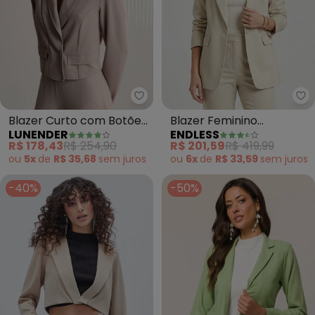
Lunender - Blazer Curto com B
En
Blazer Curto com Botões
Blazer Feminino
LUNENDER
ENDLESS
em Moletom Denim
Alfaiataria (Bege)
R$ 178,43
R$ 254,90
R$ 201,59
R$ 419,99
(Cinza)
ou
5x
de
R$ 35,68
sem
juros
ou
6x
de
R$ 33,59
sem
juros
-40%
-50%