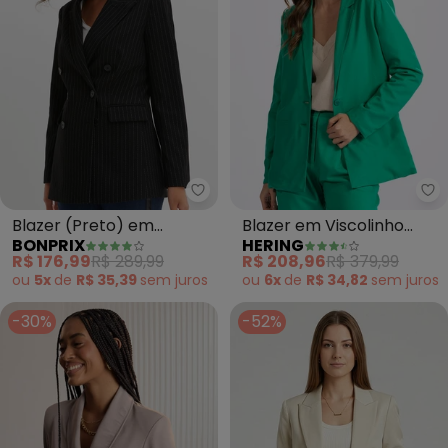
bonprix - Blazer (Preto) em Alfa
He
Blazer (Preto) em
Blazer em Viscolinho
BONPRIX
HERING
Alfaiataria Risca de Giz
(Verde)
R$ 176,99
R$ 289,99
R$ 208,96
R$ 379,99
ou
5x
de
R$ 35,39
sem
juros
ou
6x
de
R$ 34,82
sem
juros
-30%
-52%