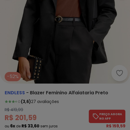
Endl
-52%
ENDLESS
-
Blazer Feminino Alfaiataria Preto
(
3,6
)
27
avaliações
R$ 419,99
PREÇO AGORA
R$ 201,59
NO APP
6x
R$ 33,60
R$ 159,59
ou
de
sem juros