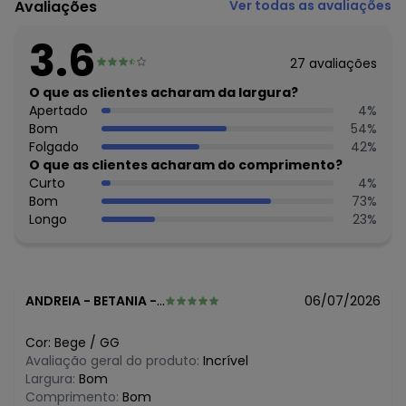
Avaliações
Ver todas as avaliações
79.233.672/0010-98
Feito: PARAGUAI
3.6
Cuidados para conservação do produto: Lavar à mão.
27
avaliações
Não usar alvejante.
Não usar secadora.
O que as clientes acharam da largura?
Secar na sombra.
Apertado
4
%
Não passar.
Bom
54
%
Não lavar a seco.
Folgado
42
%
Tecido: Alfaiataria
O que as clientes acharam do comprimento?
Composição: Corpo 100% Outros Forro 100% Poliéster
Curto
4
%
Bom
73
%
Histórico de preços
Longo
23
%
O preço apresentado abaixo é o menor oferecido em
algum dia do mês, para o menor tamanho disponível.
R$ 201,59
agosto/2026
R$ 209,99
julho/2026
ANDREIA
-
BETANIA - PE
06/07/2026
R$ 209,99
junho/2026
R$ 251,99
maio/2026
Cor:
Bege
/
GG
N/D*
abril/2026
Avaliação geral do produto:
Incrível
N/D*
março/2026
Largura:
Bom
N/D*
fevereiro/2026
Comprimento:
Bom