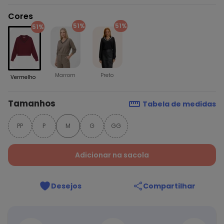
Cores
51%
51%
51%
Marrom
Preto
Vermelho
Tamanhos
Tabela de medidas
PP
P
M
G
GG
Adicionar na sacola
Desejos
Compartilhar