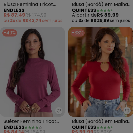
Blusa Feminina Tricot
Blusa (Bordô) em Malha
ENDLESS
QUINTESS
Listrado (Vermelho)
Texturizada
R$ 87,49
R$ 174,99
A partir de
R$ 89,99
ou
2x
de
R$ 43,74
sem
juros
ou
3x
de
R$ 29,99
sem
juros
-49%
-33%
Endless - Suéter Feminino Tric
Qu
Suéter Feminino Tricot
Blusa (Bordô) em Malha
ENDLESS
QUINTESS
(Vermelho)
de Viscose
R$ 84,14
R$ 164,99
R$ 59,99
R$ 89,99