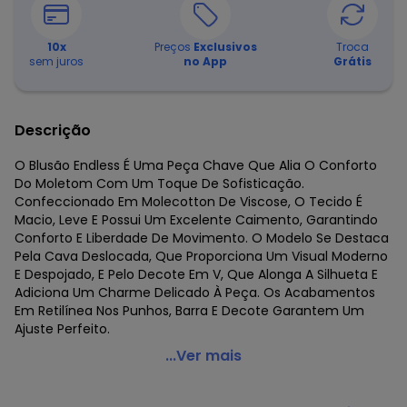
10
x
Preços
Exclusivos
Troca
sem juros
no App
Grátis
Descrição
O Blusão Endless É Uma Peça Chave Que Alia O Conforto
Do Moletom Com Um Toque De Sofisticação.
Confeccionado Em Molecotton De Viscose, O Tecido É
Macio, Leve E Possui Um Excelente Caimento, Garantindo
Conforto E Liberdade De Movimento. O Modelo Se Destaca
Pela Cava Deslocada, Que Proporciona Um Visual Moderno
E Despojado, E Pelo Decote Em V, Que Alonga A Silhueta E
Adiciona Um Charme Delicado À Peça. Os Acabamentos
Em Retilínea Nos Punhos, Barra E Decote Garantem Um
Ajuste Perfeito.
Endless - Blusão Decote V Molecotton Vermelho
...Ver mais
Código do produto: 8447545
Fornecedor: ROVITEX IND E COM DE MALHAS LTDA / CNPJ