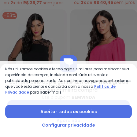
ou
2x
de
R$ 40,45
sem
juros
ou
2x
de
R$ 35,77
sem
juros
-53%
Nós utilizamos cookies e tecnologias similares para melhorar sua
experiência de compra, incluindo conteúdo relevante e
publicidade personalizada. Ao continuar navegando, entendemos
Compre pelo app e ganhe
12% OFF + frete grátis
que você está ciente e concorda com a nossa
Política de
na sua primeira compra
Privacidade
para saber mais.
Use o cupom
BEMVINDA
bonprix - Blusa com Manga em 
Ro
Blusa com Manga em
Blusa Feminina Manga
Baixar app Posthaus
Aceitar todos os cookies
BONPRIX
ROVITEX
Renda (Preta)
Princesa (Rosa)
A partir de
R$ 59,99
R$ 129,99
R$ 69,99
Agora não
ou
2x
de
R$ 29,99
sem
juros
ou
2x
de
R$ 34,99
sem
juros
Configurar privacidade
-70%
-41%