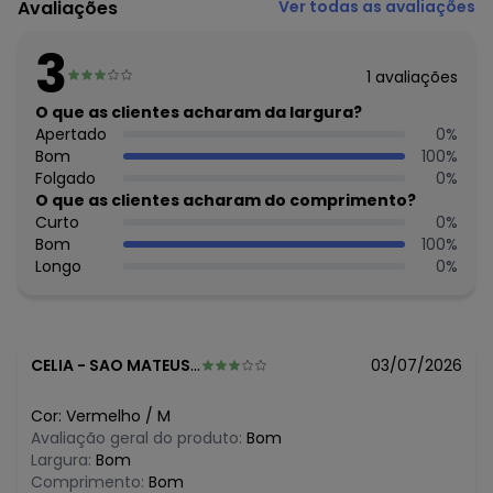
Avaliações
Ver todas as avaliações
79.233.672/0010-98
Feito: PARAGUAI
3
Cuidados para conservação do produto: Lavar à mão.
1
avaliações
Não usar alvejante.
Não usar secadora.
O que as clientes acharam da largura?
Secar na sombra.
Apertado
0
%
Passar temperatura mínima.
Bom
100
%
Não lavar a seco.
Folgado
0
%
Tecido: Molecotton De Viscose
O que as clientes acharam do comprimento?
Composição: Peca Total 3% Elastano 97% Viscose
Curto
0
%
Bom
100
%
Histórico de preços
Longo
0
%
O preço apresentado abaixo é o menor oferecido em
algum dia do mês, para o menor tamanho disponível.
R$ 77,49
agosto/2026
R$ 77,49
julho/2026
CELIA
-
SAO MATEUS DO SUL - PR
03/07/2026
R$ 77,49
junho/2026
R$ 108,49
maio/2026
Cor:
Vermelho
/
M
N/D*
abril/2026
Avaliação geral do produto:
Bom
N/D*
março/2026
Largura:
Bom
N/D*
fevereiro/2026
Comprimento:
Bom