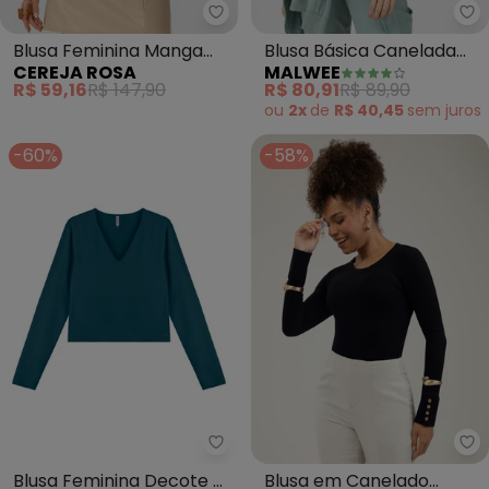
Cereja Rosa - Blusa Feminina M
Ma
Blusa Feminina Manga
Blusa Básica Canelada
CEREJA ROSA
MALWEE
Longa Estampa Floral
Manga Longa (Verde)
R$ 59,16
R$ 147,90
R$ 80,91
R$ 89,90
(Verde)
ou
2x
de
R$ 40,45
sem
juros
-60%
-58%
Marialícia - Blusa Feminina Dec
Ca
Blusa Feminina Decote V
Blusa em Canelado