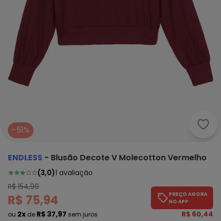
Endl
-51%
ENDLESS
-
Blusão Decote V Molecotton Vermelho
(
3,0
)
1
avaliação
R$ 154,99
PREÇO AGORA
R$ 75,94
NO APP
2x
R$ 37,97
R$ 60,44
ou
de
sem juros