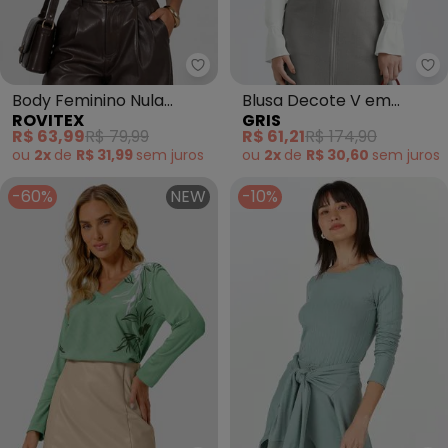
Rovitex - Body Feminino Nula M
Gr
Body Feminino Nula
Blusa Decote V em
ROVITEX
GRIS
Manga Longa Suplex
Viscose (Off White)
R$ 63,99
R$ 79,99
R$ 61,21
R$ 174,90
(Preto)
ou
2x
de
R$ 31,99
sem
juros
ou
2x
de
R$ 30,60
sem
juros
-60%
NEW
-10%