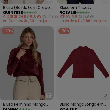
Quintess - Blusa (Bordô) em Cr
Ro
Blusa (Bordô) em Crepe
Blusa em Tricot
QUINTESS
ROSALIE
Plano
(Vermelha)
A partir de
R$ 90,99
R$ 179,99
R$ 59,99
R$ 129,99
ou
3x
de
R$ 30,33
sem
juros
ou
2x
de
R$ 29,99
sem
juros
-20%
-50%
Dianna - Blusa Feminina Manga 
Ro
Blusa Feminina Manga
Blusa Manga Longa em
DIANNA
ROVITEX