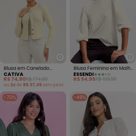
Cativa - Blusa em
Es
Blusa em Canelado
Blusa Feminina em Malha
CATIVA
ESSENDI
(Bege)
Comfort (Natural)
R$ 74,90
R$ 174,90
R$ 54,95
R$ 109,99
ou
2x
de
R$ 37,45
sem
juros
-70%
-49%