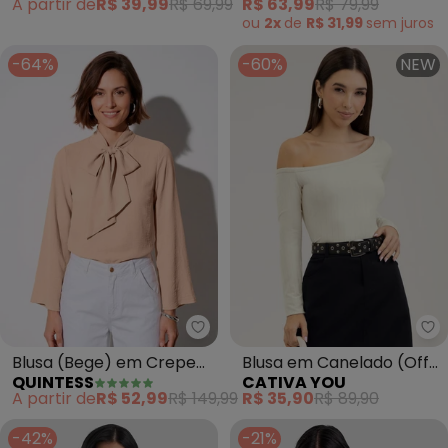
A partir de
R$ 39,99
R$ 69,99
R$ 63,99
R$ 79,99
(Bege)
ou
2x
de
R$ 31,99
sem
juros
-64%
-60%
NEW
Quintess - Blusa (Bege) em Cre
Blusa (Bege) em Crepe
Blusa em Canelado (Off
QUINTESS
CATIVA YOU
Plano
White)
A partir de
R$ 52,99
R$ 149,99
R$ 35,90
R$ 89,90
-42%
-21%