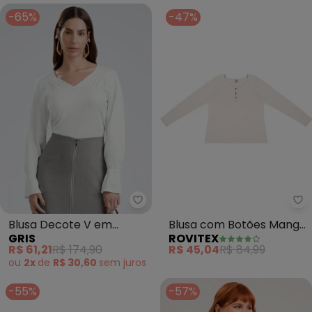
-65%
-47%
Gris - Blusa Decote V em Viscos
Ro
Blusa Decote V em
Blusa com Botões Manga
GRIS
ROVITEX
Viscose (Off White)
Longa (Bege)
R$ 61,21
R$ 174,90
R$ 45,04
R$ 84,99
ou
2x
de
R$ 30,60
sem
juros
-55%
-57%