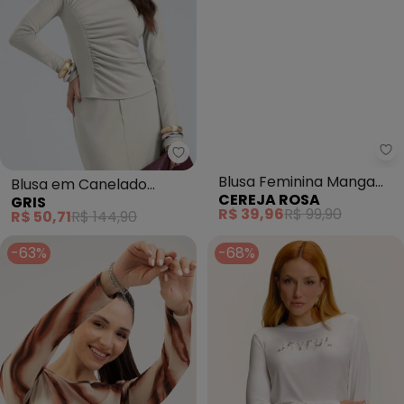
Ce
Gris - Blusa em Canelado Avelu
Blusa Feminina Manga
Blusa em Canelado
CEREJA ROSA
GRIS
Longa com Estampa
Aveludado (Off White)
R$ 39,96
R$ 99,90
R$ 50,71
R$ 144,90
(Bege)
-63%
-68%