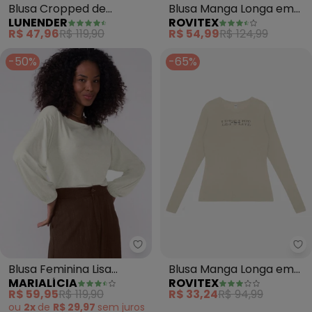
Blusa Cropped de
Blusa Manga Longa em
LUNENDER
ROVITEX
Mangas Longas em
Ribana (Bege)
R$ 47,96
R$ 119,90
R$ 54,99
R$ 124,99
Moletom (Bege)
-50%
-65%
Marialícia - Blusa Feminina Lis
Ro
Blusa Feminina Lisa
Blusa Manga Longa em
MARIALÍCIA
ROVITEX
Manga Bufante (Bege)
Visco Tricot (Bege)
R$ 59,95
R$ 119,90
R$ 33,24
R$ 94,99
ou
2x
de
R$ 29,97
sem
juros