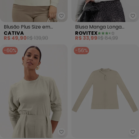
Cativa - Blusão Plus Size em Al
Ro
Blusão Plus Size em
Blusa Manga Longa
CATIVA
ROVITEX
Algodão (Off White)
Ribana Básica (Bege)
R$ 49,90
R$ 139,90
R$ 33,99
R$ 84,99
-60%
-56%
Lunender - Blusa Cropped de 
Ro