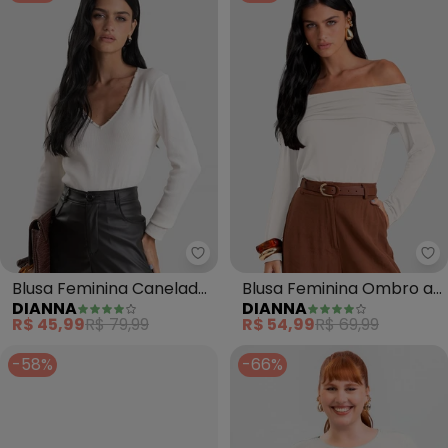
Dianna - Blusa Feminina Canel
Di
Blusa Feminina Canelada
Blusa Feminina Ombro a
DIANNA
DIANNA
com Rebites (Bege)
Ombro em Malha Visco
R$ 45,99
R$ 79,99
R$ 54,99
R$ 69,99
(Bege)
-58%
-66%