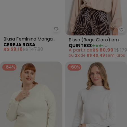
Cereja Rosa - Blusa Feminina M
Qu
Blusa Feminina Manga
Blusa (Bege Claro) em
CEREJA ROSA
QUINTESS
Longa Estampa Floral
Crepe Plano
R$ 59,16
R$ 147,90
A partir de
R$ 80,99
R$ 179
(Bege)
ou
2x
de
R$ 40,49
sem
juros
-64%
-60%