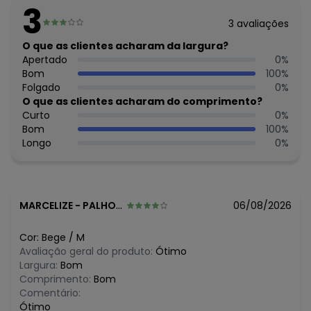
Feito: BRASIL
3
Cuidados para conservação do produto: Lavar à mão.
3
avaliações
Não usar alvejante.
Não usar secadora.
O que as clientes acharam da largura?
Secar na sombra.
Apertado
0
%
Passar temperatura mínima.
Bom
100
%
Não lavar a seco.
Folgado
0
%
Tecido: Moletom E Ribana
O que as clientes acharam do comprimento?
Composição: Peca Total 48% Algodão 52% Poliéster
Curto
0
%
Bom
100
%
Histórico de preços
Longo
0
%
O preço apresentado abaixo é o menor oferecido em
algum dia do mês, para o menor tamanho disponível.
R$ 87,49
agosto/2026
R$ 87,49
julho/2026
MARCELIZE
-
PALHOCA - SC
06/08/2026
R$ 87,49
junho/2026
R$ 104,99
maio/2026
Cor:
Bege
/
M
N/D*
abril/2026
Avaliação geral do produto:
Ótimo
N/D*
março/2026
Largura:
Bom
N/D*
fevereiro/2026
Comprimento:
Bom
Comentário:
Ótimo