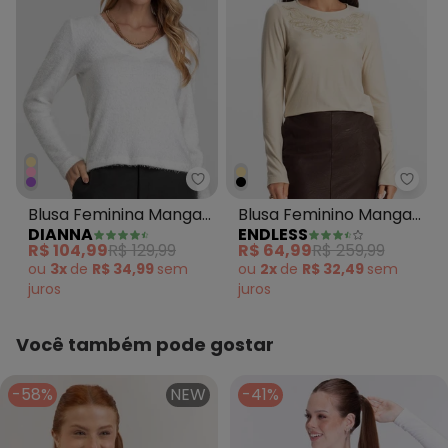
Dianna - Blusa Feminina Manga 
Endle
Blusa Feminina Manga
Blusa Feminino Manga
DIANNA
ENDLESS
Longa Tricot Felpudo
Longa Bege
R$ 104,99
R$ 129,99
R$ 64,99
R$ 259,99
Bege
ou
3x
de
R$ 34,99
sem
ou
2x
de
R$ 32,49
sem
juros
juros
Você também pode gostar
-58%
NEW
-41%