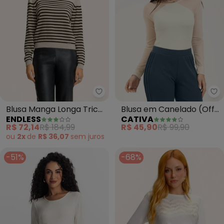
Endless - Blusa Manga Longa Tri
Ca
Blusa Manga Longa Tricô
Blusa em Canelado (Off
ENDLESS
CATIVA
Listrado (Bege)
White)
R$ 72,14
R$ 184,99
R$ 45,90
R$ 99,90
ou
2x
de
R$ 36,07
sem
juros
-51%
-68%