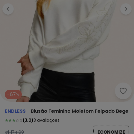
Endl
-67%
ENDLESS
-
Blusão Feminino Moletom Felpado Bege
(
3,0
)
3
avaliações
ECONOMIZE
R$ 174,99