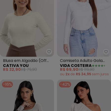
Vi
Cat
Blusa em Algodão (Off
Camiseta Adulto Gola
CATIVA YOU
VIDA COSTEIRA
White)
Térmico Uv50+ (Off
R$ 32,90
R$ 79,90
R$ 69,90
R$ 119,90
White)
ou
2x
de
R$ 34,95
sem
juros
-16%
-42%