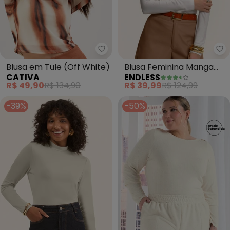
Cativa - Blusa em Tule (Off
En
Blusa em Tule (Off White)
Blusa Feminina Manga
CATIVA
ENDLESS
Longa Viscose (Bege)
R$ 49,90
R$ 134,90
R$ 39,99
R$ 124,99
-39%
-50%