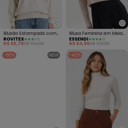
Rovitex - Blusão Estampado co
Es
Blusão Estampado com
Blusa Feminina em Meia
ROVITEX
ESSENDI
Gola Alta (Bege)
Malha (Bege)
R$ 55,79
R$ 154,99
R$ 54,95
R$ 109,99
-60%
NEW
-42%