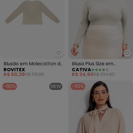
Rovitex - Blusão em Molecotton
Ca
Blusão em Molecotton de
Blusa Plus Size em
ROVITEX
CATIVA
Viscose (Bege)
Canelado (Bege)
R$ 50,39
R$ 119,99
R$ 34,90
R$ 104,90
-60%
NEW
-55%