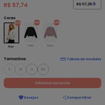
R$ 57,74
R$ 117,25
Cores
50%
50%
50%
Preto
Rosa
Bege
Tamanhos
Tabela de medidas
P
M
G
GG
Adicionar na sacola
Desejos
Compartilhar