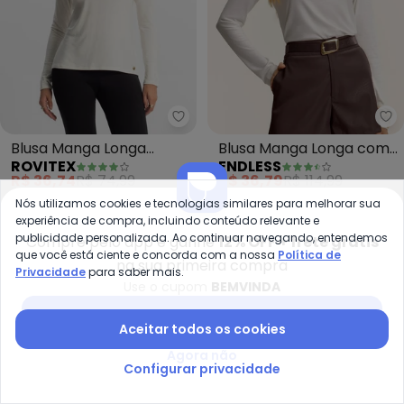
Rovitex - Blusa Manga Longa (B
En
Blusa Manga Longa
Blusa Manga Longa com
ROVITEX
ENDLESS
(Bege)
Estampa (Bege)
R$ 36,74
R$ 74,99
R$ 36,79
R$ 114,99
Nós utilizamos cookies e tecnologias similares para melhorar sua
-75%
-62%
experiência de compra, incluindo conteúdo relevante e
publicidade personalizada. Ao continuar navegando, entendemos
Compre pelo app e ganhe
12% OFF + frete grátis
que você está ciente e concorda com a nossa
Política de
na sua primeira compra
Privacidade
para saber mais.
Use o cupom
BEMVINDA
Baixar app Posthaus
Aceitar todos os cookies
Agora não
Configurar privacidade