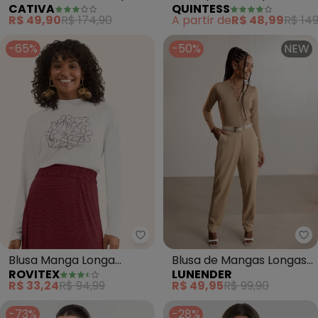
CATIVA
QUINTESS
White)
Tecido Plano
R$ 49,90
R$ 174,90
A partir de
R$ 48,99
R$ 149
-65%
-50%
NEW
Rovitex - Blusa Manga Longa E
Lu
Blusa Manga Longa
Blusa de Mangas Longas
ROVITEX
LUNENDER
Estampada (Bege)
com Decote em V
R$ 33,24
R$ 94,99
R$ 49,95
R$ 99,90
(Bege)
-73%
-28%