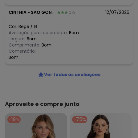
CINTHIA
-
SAO GONCALO - RJ
12/07/2026
Cor:
Bege
/
G
Avaliação geral do produto:
Bom
Largura:
Bom
Comprimento:
Bom
Comentário:
Bom
Ver todas as avaliações
Aproveite e compre junto
-19%
-75%