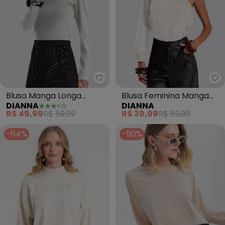
Dianna - Blusa Manga Longa 
Di
Blusa Manga Longa
Blusa Feminina Manga
DIANNA
DIANNA
(Bege)
Única em Tricoline
R$ 49,99
R$ 59,99
R$ 39,99
R$ 69,99
(Bege)
-64%
-50%