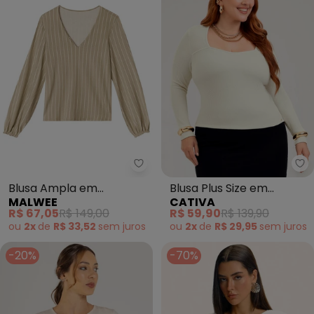
Malwee - Blusa Ampla em Molet
Blusa Ampla em
Blusa Plus Size em
MALWEE
CATIVA
Moletinho (Bege)
Canelado (Off White)
R$ 67,05
R$ 149,00
R$ 59,90
R$ 139,90
ou
2x
de
R$ 33,52
sem
juros
ou
2x
de
R$ 29,95
sem
juros
-20%
-70%