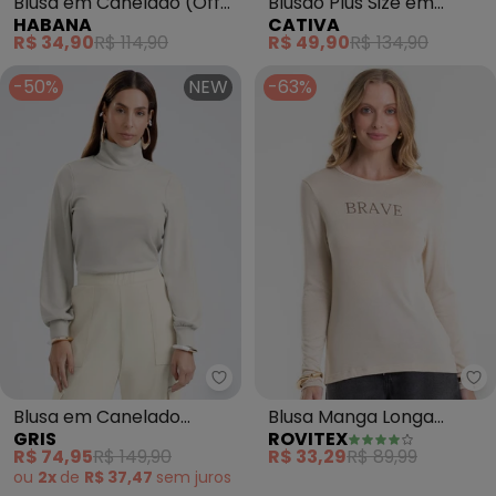
Blusa em Canelado (Off
Blusão Plus Size em
HABANA
CATIVA
White)
Algodão (Off White)
R$ 34,90
R$ 114,90
R$ 49,90
R$ 134,90
-50%
NEW
-63%
Ro
Blusa em Canelado
Blusa Manga Longa
GRIS
ROVITEX
Aveludado (Off White)
Estampada (Bege)
R$ 74,95
R$ 149,90
R$ 33,29
R$ 89,99
ou
2x
de
R$ 37,47
sem
juros