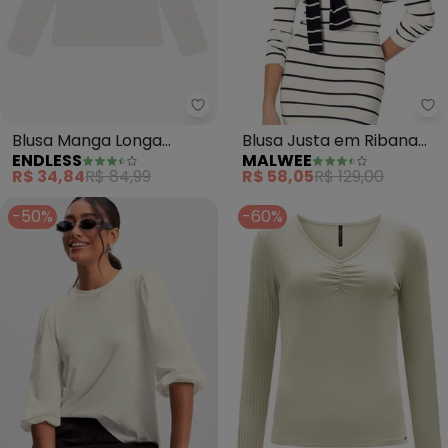
Endless - Blusa Manga Longa D
Ma
Blusa Manga Longa
Blusa Justa em Ribana
ENDLESS
MALWEE
Decote Canoa (Bege)
Listrada (Off White)
R$ 34,84
R$ 84,99
R$ 58,05
R$ 129,00
-50%
-60%