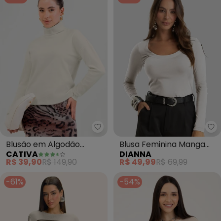
Cativa - Blusão em Algodão (B
Di
Blusão em Algodão
Blusa Feminina Manga
CATIVA
DIANNA
(Bege)
Longa em Cotton Leve
R$ 39,90
R$ 149,90
R$ 49,99
R$ 69,99
(Bege)
-61%
-54%