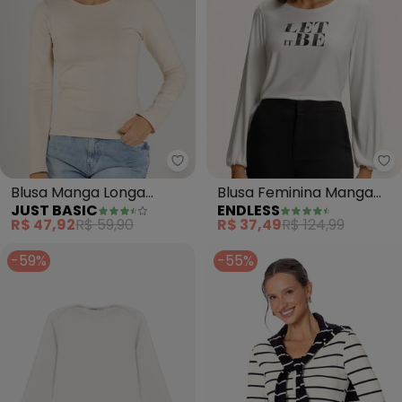
Just Basic - Blusa Manga Longa
En
Blusa Manga Longa
Blusa Feminina Manga
JUST BASIC
ENDLESS
Feminina (Bege)
Longa Bufante (Bege)
R$ 47,92
R$ 59,90
R$ 37,49
R$ 124,99
-59%
-55%