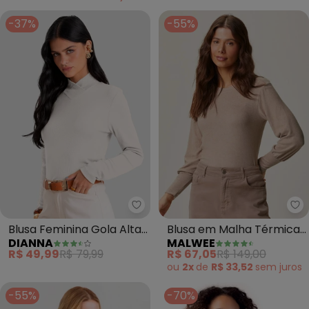
-37%
-55%
Dianna - Blusa Feminina Gola A
Ma
Blusa Feminina Gola Alta
Blusa em Malha Térmica
DIANNA
MALWEE
Cruzada Canelada
(Bege)
R$ 49,99
R$ 79,99
R$ 67,05
R$ 149,00
(Bege)
ou
2x
de
R$ 33,52
sem
juros
-55%
-70%