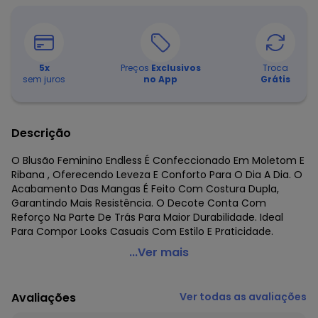
5
x
Preços
Exclusivos
Troca
sem juros
no App
Grátis
Descrição
O Blusão Feminino Endless É Confeccionado Em Moletom E
Ribana , Oferecendo Leveza E Conforto Para O Dia A Dia. O
Acabamento Das Mangas É Feito Com Costura Dupla,
Garantindo Mais Resistência. O Decote Conta Com
Reforço Na Parte De Trás Para Maior Durabilidade. Ideal
Para Compor Looks Casuais Com Estilo E Praticidade.
Endless - Blusão Feminino Moletom Felpado Bege
...Ver mais
Código do produto: 8447411
Fornecedor: ROVITEX IND E COM DE MALHAS LTDA / CNPJ
Avaliações
Ver todas as avaliações
79.233.672/0010-98