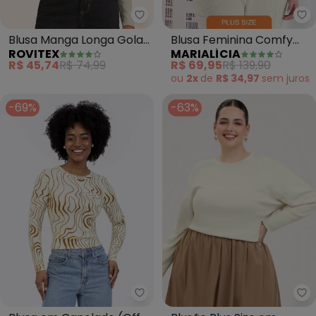
Rovitex - Blusa Manga Longa Go
Ma
Blusa Manga Longa Gola
Blusa Feminina Comfy
ROVITEX
MARIALÍCIA
Alta (Bege)
Manga Longa Canelada
R$ 45,74
R$ 74,99
R$ 69,95
R$ 139,90
(Bege)
ou
2x
de
R$ 34,97
sem
juros
-69%
-63%
Habana - Blusa em Canelado (O
Ca