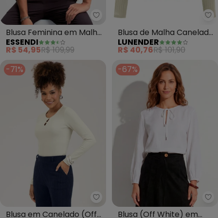
Essendi - Blusa Feminina em Ma
Lu
Blusa Feminina em Malha
Blusa de Malha Canelada
ESSENDI
LUNENDER
Comfort (Natural)
e Decote em V (Bege)
R$ 54,95
R$ 109,99
R$ 40,76
R$ 101,90
-71%
-67%
Cativa - Blu
Qu
Blusa em Canelado (Off
Blusa (Off White) em