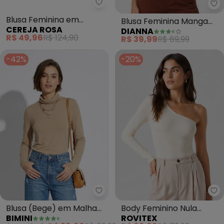
Cereja Rosa - Blusa Feminina 
Di
Blusa Feminina em
Blusa Feminina Manga
CEREJA ROSA
DIANNA
Ribana Canelada Decote
Longa Visco Premiere
R$ 49,96
R$ 124,90
R$ 39,99
R$ 69,99
Gota (Bege)
(Bege)
-42%
-20%
Bimini - Blusa (Bege) em Malha 
Ro
Blusa (Bege) em Malha
Body Feminino Nula
BIMINI
ROVITEX
de Viscose
Manga Longa Suplex