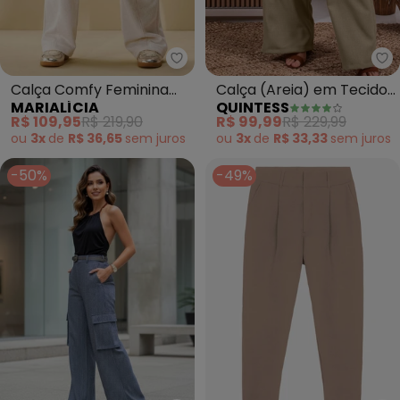
Marialícia - Calça Comfy Femin
Qu
Calça Comfy Feminina
Calça (Areia) em Tecido
MARIALÍCIA
QUINTESS
Moletom Linho (Bege)
Texturizado
R$ 109,95
R$ 219,90
R$ 99,99
R$ 229,99
ou
3x
de
R$ 36,65
sem
juros
ou
3x
de
R$ 33,33
sem
juros
-50%
-49%