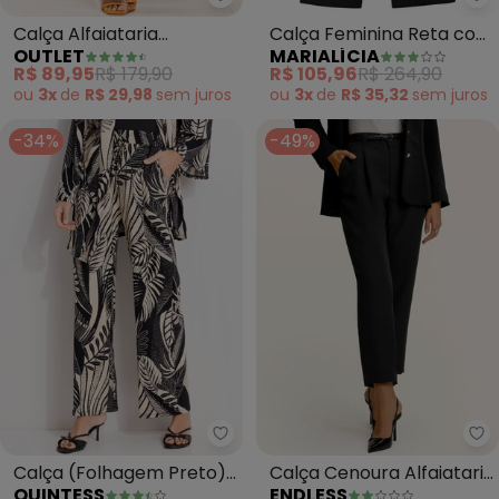
Outlet - Calça Alfaiataria Esta
Ma
Calça Alfaiataria
Calça Feminina Reta com
OUTLET
MARIALÍCIA
Estampada Adulto
Bolsos (Preto)
R$ 89,95
R$ 179,90
R$ 105,96
R$ 264,90
(Preto)
ou
3x
de
R$ 29,98
sem
juros
ou
3x
de
R$ 35,32
sem
juros
-34%
-49%
Quintess - Calça (Folhagem Pr
Calça (Folhagem Preto)
Calça Cenoura Alfaiataria
QUINTESS
ENDLESS