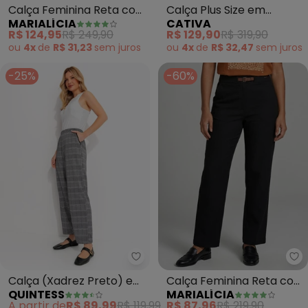
Calça Feminina Reta com
Calça Plus Size em
MARIALÍCIA
CATIVA
Recortes (Preto)
Viscose (Preto)
R$ 124,95
R$ 249,90
R$ 129,90
R$ 319,90
ou
4x
de
R$ 31,23
sem
juros
ou
4x
de
R$ 32,47
sem
juros
-25%
-60%
Quintess - Calça (Xadrez Preto
Ma
Calça (Xadrez Preto) em
Calça Feminina Reta com
QUINTESS
MARIALÍCIA
Malha Estruturada
Fivela (Preto)
A partir de
R$ 89,99
R$ 119,99
R$ 87,96
R$ 219,90