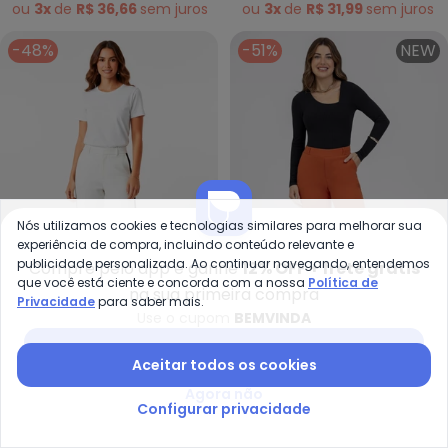
ou
3x
de
R$ 36,66
sem
juros
ou
3x
de
R$ 31,99
sem
juros
-48%
-51%
NEW
Nós utilizamos cookies e tecnologias similares para melhorar sua
experiência de compra, incluindo conteúdo relevante e
publicidade personalizada. Ao continuar navegando, entendemos
Compre pelo app e ganhe
12% OFF + frete grátis
que você está ciente e concorda com a nossa
Política de
na sua primeira compra
Privacidade
para saber mais.
Use o cupom
BEMVINDA
Quintess - Calça (Branca) em Al
Ha
Calça (Branca) em
Calça Reta em Tecido
Baixar app Posthaus
Aceitar todos os cookies
QUINTESS
HABANA
Alfaiataria
Texturizado (Laranja)
R$ 117,99
R$ 229,99
R$ 99,90
R$ 204,90
Agora não
ou
3x
de
R$ 39,33
sem
juros
ou
3x
de
R$ 33,30
sem
juros
Configurar privacidade
-14%
-50%