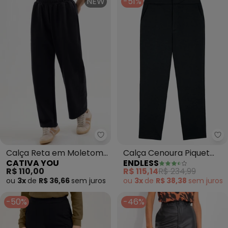
NEW
-51%
Cativa You - Calça Reta em Mo
En
Calça Reta em Moletom
Calça Cenoura Piquet
CATIVA YOU
ENDLESS
(Preto)
Verona (Preto)
R$ 110,00
R$ 115,14
R$ 234,99
ou
3x
de
R$ 36,66
sem
juros
ou
3x
de
R$ 38,38
sem
juros
-50%
-46%