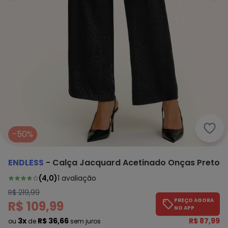
Endl
-50%
ENDLESS
-
Calça Jacquard Acetinado Onças Preto
(
4,0
)
1
avaliação
R$ 219,99
PREÇO AGORA
R$ 109,99
NO APP
3x
R$ 36,66
R$ 87,99
ou
de
sem juros