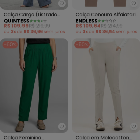
Quintess - Calça Cargo (Listrad
Calça Cargo (Listrado
Calça Cenoura Alfaiataria
QUINTESS
ENDLESS
Azul) em Sarja
(Marrom)
R$ 109,99
R$ 219,99
R$ 109,64
R$ 214,99
ou
3x
de
R$ 36,66
sem
juros
ou
3x
de
R$ 36,54
sem
juros
-60%
-50%
Marialícia - Calça Feminina Cr
Calça Feminina
Calça em Molecotton