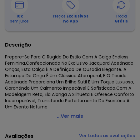
10
x
Preços
Exclusivos
Troca
sem juros
no App
Grátis
Descrição
Prepare-Se Para O Rugido Do Estilo Com A Calça Endless
Feminina.Confeccionada No Exclusivo Jacquard Acetinado
Onças, Esta Calça É A Definição De Ousadia Elegante. A
Estampa De Onça É Um Clássico Atemporal, E O Tecido
Acetinado Proporciona Um Brilho Sutil E Um Toque Luxuoso,
Garantindo Um Caimento Impecável E Sofisticado.Com A
Modelagem Reta, Ela Alonga A Silhueta E Oferece Conforto
Incomparável, Transitando Perfeitamente Do Escritório A
Um Evento Noturno.
Endless - Calça Jacquard Acetinado Onças Preto
...Ver mais
Código do produto: 8447890
Fornecedor: ROVITEX IND E COM DE MALHAS LTDA / CNPJ
Avaliações
Ver todas as avaliações
79.233.672/0010-98