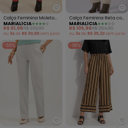
Marialícia - Calça Feminina Mo
Ma
Calça Feminina Moletom
Calça Feminina Reta com
MARIALÍCIA
MARIALÍCIA
(Rosa)
Bolsos (Bege)
R$ 91,96
R$ 229,90
R$ 105,96
R$ 264,90
ou
3x
de
R$ 30,65
sem
juros
ou
3x
de
R$ 35,32
sem
juros
-55%
-38%
Cativa - Calça em Viscose (Cinz
Qu