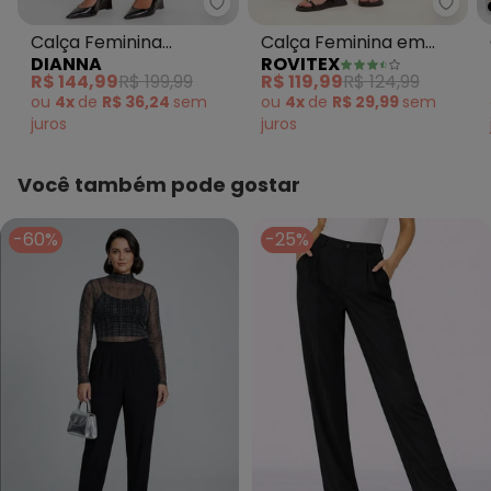
Dianna - Calça Feminina Cenou
Rovit
Calça Feminina
Calça Feminina em
DIANNA
ROVITEX
Cenoura em Xadrez
Molecotton de Viscose
R$ 144,99
R$ 199,99
R$ 119,99
R$ 124,99
Dueto Preto
Preto
ou
4x
de
R$ 36,24
sem
ou
4x
de
R$ 29,99
sem
juros
juros
Você também pode gostar
-60%
-25%