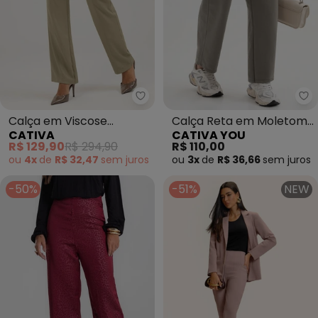
Cativa - Calça em Viscose (Ma
Ca
Calça em Viscose
Calça Reta em Moletom
CATIVA
CATIVA YOU
(Marrom Claro)
(Marrom Claro)
R$ 129,90
R$ 294,90
R$ 110,00
ou
4x
de
R$ 32,47
sem
juros
ou
3x
de
R$ 36,66
sem
juros
-50%
-51%
NEW