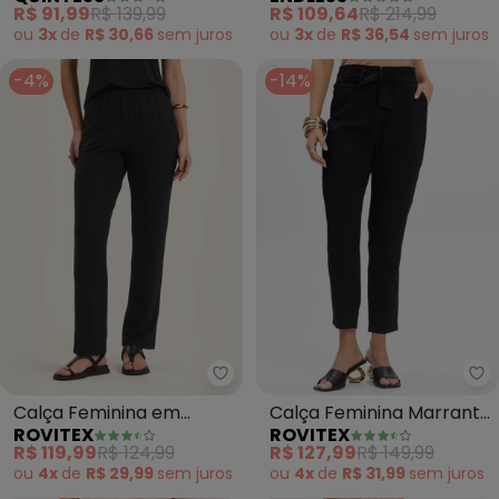
em Canelado
(Preto)
R$ 91,99
R$ 139,99
R$ 109,64
R$ 214,99
ou
3x
de
R$ 30,66
sem
juros
ou
3x
de
R$ 36,54
sem
juros
-4%
-14%
Rovitex - Calça Feminina em Mo
Ro
Calça Feminina em
Calça Feminina Marrante
ROVITEX
ROVITEX
Molecotton de Viscose
Clochard Renaluci
R$ 119,99
R$ 124,99
R$ 127,99
R$ 149,99
(Preto)
(Preto)
ou
4x
de
R$ 29,99
sem
juros
ou
4x
de
R$ 31,99
sem
juros