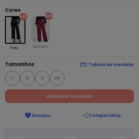
Cores
50%
50%
Vermelho
Preto
Tamanhos
Tabela de medidas
P
M
G
GG
Adicionar na sacola
Desejos
Compartilhar