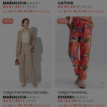
MARIALÍCIA
CATIVA
Creponada com Bolsos
(Cinza Claro)
R$ 87,96
R$ 219,90
R$ 95,90
R$ 194,90
(Verde)
ou
2x
de
R$ 43,98
sem
juros
ou
3x
de
R$ 31,96
sem
juros
-60%
-50%
Marialícia - Calça Feminina Lis
Es
Calça Feminina Listrada
Calça Feminina
MARIALÍCIA
ESSENDI
Reta (Bege)
(Vermelho)
R$ 87,96
R$ 219,90
R$ 124,95
R$ 249,99
ou
2x
de
R$ 43,98
sem
juros
ou
4x
de
R$ 31,23
sem
juros