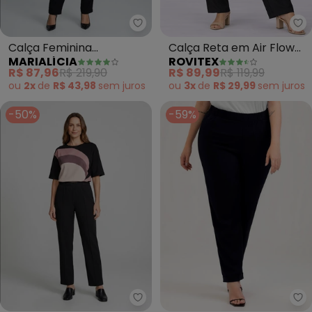
Marialícia - Calça Feminina Cr
Ro
Calça Feminina
Calça Reta em Air Flow
MARIALÍCIA
ROVITEX
Creponada com Bolsos
com Bolsos Aishty
R$ 87,96
R$ 219,90
R$ 89,99
R$ 119,99
(Preto)
(Preto)
ou
2x
de
R$ 43,98
sem
juros
ou
3x
de
R$ 29,99
sem
juros
-50%
-59%
Marialícia - Calça Feminina Re
Ca