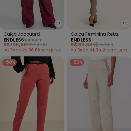
Endless - Calça Jacquard Acet
En
Calça Jacquard
Calça Feminina Reta
ENDLESS
ENDLESS
Acetinado Onças
Ponto Roma (Rosa)
R$ 109,99
R$ 219,99
R$ 90,64
R$ 184,99
(Vermelho)
ou
3x
de
R$ 36,66
sem
juros
ou
3x
de
R$ 30,21
sem
juros
-60%
-60%