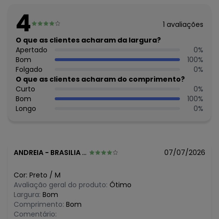
Feito: PARAGUAI
4
Cuidados para conservação do produto: Lavar à mão. Não
1
avaliações
usar alvejante. Não usar secadora. Secar na sombra. Não
passar. Não lavar a seco.
O que as clientes acharam da largura?
Tecido: Jacquard Acetinado Onça
Apertado
0
%
Composição: Peca Total 100% Poliéster
Bom
100
%
Folgado
0
%
Histórico de preços
O que as clientes acharam do comprimento?
Curto
0
%
O preço apresentado abaixo é o menor oferecido em
Bom
100
%
algum dia do mês, para o menor tamanho disponível.
Longo
0
%
N/D*
agosto/2026
R$ 109,99
julho/2026
N/D*
junho/2026
R$ 131,99
maio/2026
R$ 174,99
abril/2026
ANDREIA
-
BRASILIA - DF
07/07/2026
N/D*
março/2026
N/D*
fevereiro/2026
Cor:
Preto
/
M
Avaliação geral do produto:
Ótimo
Largura:
Bom
Comprimento:
Bom
Comentário: