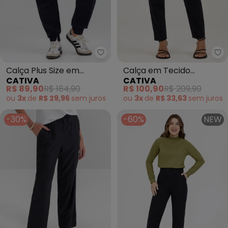
Cativa - Calça Plus Size em Mo
Ca
Calça Plus Size em
Calça em Tecido
CATIVA
CATIVA
Moletom (Preto)
Bengaline (Preto)
R$ 89,90
R$ 184,90
R$ 100,90
R$ 209,90
ou
3x
de
R$ 29,96
sem
juros
ou
3x
de
R$ 33,63
sem
juros
-30%
-60%
NEW