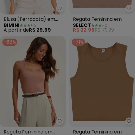
Bimini - Blusa (Terracota) em 
Se
Blusa (Terracota) em
Regata Feminina em
BIMINI
SELECT
Canelado
Ponto Roma (Marrom)
A partir de
R$ 29,99
R$ 22,99
R$ 79,99
-68%
-71%
Rovitex - Regata Feminina em 
Se
Regata Feminina em
Regata Feminina em