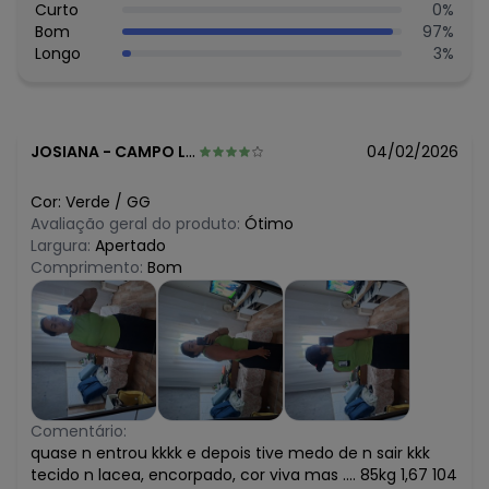
R$ 29,49
Curto
0
%
abril/2026
R$ 29,49
Bom
97
%
março/2026
R$ 30,49
Longo
3
%
fevereiro/2026
JOSIANA
-
CAMPO LIMPO PAULISTA - SP
04/02/2026
Cor:
Verde
/
GG
Avaliação geral do produto:
Ótimo
Largura:
Apertado
Comprimento:
Bom
Comentário:
quase n entrou kkkk e depois tive medo de n sair kkk
tecido n lacea, encorpado, cor viva mas .... 85kg 1,67 104