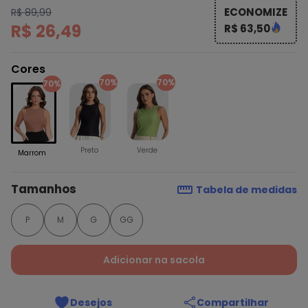
ECONOMIZE
R$ 89,99
R$ 26,49
R$ 63,50
Cores
70%
70%
70%
Preto
Verde
Marrom
Tamanhos
Tabela de medidas
P
M
G
GG
Adicionar na sacola
Desejos
Compartilhar