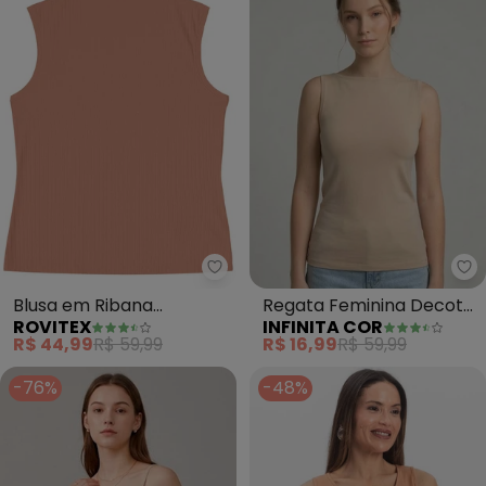
Rovitex - Blusa em Ribana Can
In
Blusa em Ribana
Regata Feminina Decote
ROVITEX
INFINITA COR
Canelada (Marrom)
nas Costas (Marrom)
R$ 44,99
R$ 59,99
R$ 16,99
R$ 59,99
-76%
-48%