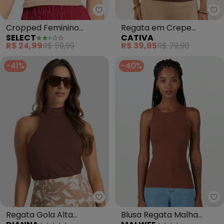
Select - Cropped Feminino (M
Ca
Cropped Feminino
Regata em Crepe
SELECT
CATIVA
(Marrom)
(Marrom Escuro)
R$ 24,99
R$ 59,99
R$ 39,95
R$ 79,90
-41%
-40%
Ma
Dianna - Regata Gola Alta Femi
Blusa Regata Malha
Regata Gola Alta