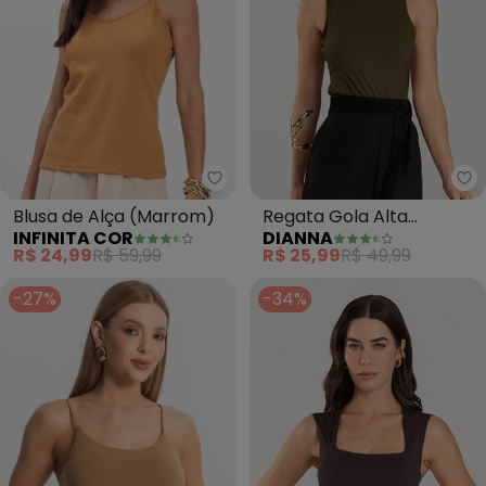
Infinita Cor - Blusa de Alça (Ma
Di
Blusa de Alça (Marrom)
Regata Gola Alta
INFINITA COR
DIANNA
Feminina (Marrom)
R$ 24,99
R$ 59,99
R$ 25,99
R$ 49,99
-27%
-34%