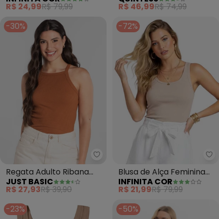
Canelada (Marrom)
Malha Canelada com
R$ 24,99
R$ 79,99
R$ 46,99
R$ 74,99
Lurex
-30%
-72%
Just Basic - Regata Adulto Ri
In
Regata Adulto Ribana
Blusa de Alça Feminina
JUST BASIC
INFINITA COR
Canelada (Marrom)
(Marrom)
R$ 27,93
R$ 39,90
R$ 21,99
R$ 79,99
-23%
-50%