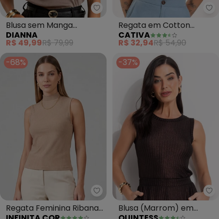
Dianna - Blusa sem Manga Fem
Ca
Blusa sem Manga
Regata em Cotton
DIANNA
CATIVA
Feminina em Ribana
(Laranja)
R$ 49,99
R$ 79,99
R$ 32,94
R$ 54,90
(Marrom)
-68%
-37%
Infinita Cor - Regata Feminina
Qu
Regata Feminina Ribana
Blusa (Marrom) em
INFINITA COR
QUINTESS