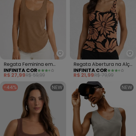
Infinita Cor - Regata Feminina
In
Regata Feminina em
Regata Abertura na Alça
INFINITA COR
INFINITA COR
Malha Golf (Marrom)
Floral (Marrom)
R$ 27,99
R$ 59,99
R$ 21,99
R$ 79,99
-44%
NEW
NEW