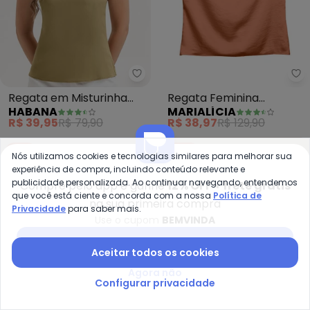
Habana - Regata em Misturinh
Ma
Regata em Misturinha
Regata Feminina
HABANA
MARIALÍCIA
(Marrom)
Acetinada (Marrom)
R$ 39,95
R$ 79,90
R$ 38,97
R$ 129,90
-10%
-66%
Nós utilizamos cookies e tecnologias similares para melhorar sua
experiência de compra, incluindo conteúdo relevante e
publicidade personalizada. Ao continuar navegando, entendemos
Compre pelo app e ganhe
12% OFF + frete grátis
que você está ciente e concorda com a nossa
Política de
na sua primeira compra
Privacidade
para saber mais.
Use o cupom
BEMVINDA
Baixar app Posthaus
Aceitar todos os cookies
Agora não
Configurar privacidade