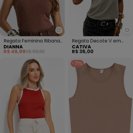
Dianna - Regata Feminina Riba
Ca
Regata Feminina Ribana
Regata Decote V em
DIANNA
CATIVA
com Rebite (Marrom)
Canelado (Marrom
R$ 49,99
R$ 89,99
R$ 36,00
Claro)
-71%