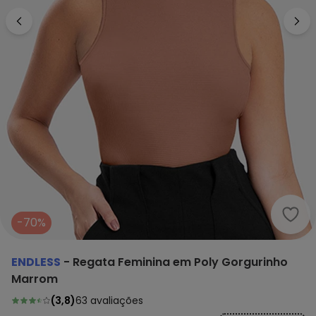
Endl
-70%
ENDLESS
-
Regata Feminina em Poly Gorgurinho
Marrom
(
3,8
)
63
avaliações