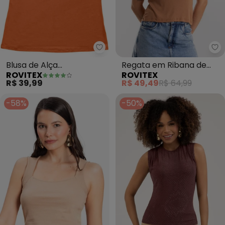
Rovitex - Blusa de Alça Viscoto
Ro
Blusa de Alça
Regata em Ribana de
ROVITEX
ROVITEX
Viscotorcion Básica
Viscose (Marrom)
R$ 39,99
R$ 49,49
R$ 64,99
(Marrom)
-58%
-50%