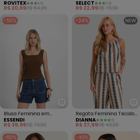
ROVITEX
SELECT
Ribana de Viscose
Ponto Roma (Marrom)
R$ 20,59
R$ 64,99
R$ 22,99
R$ 79,99
(Marrom)
-50%
-24%
NEW
Essendi - Blusa Feminina em R
Di
Blusa Feminina em
Regata Feminina Tecido
ESSENDI
DIANNA
Ribana (Marrom)
Linho (Marrom)
R$ 39,95
R$ 79,99
R$ 37,99
R$ 49,99
-60%
-45%