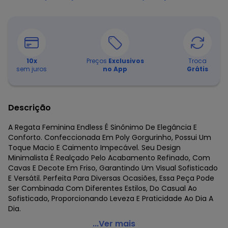
10
x
Preços
Exclusivos
Troca
sem juros
no App
Grátis
Descrição
A Regata Feminina Endless É Sinônimo De Elegância E
Conforto. Confeccionada Em Poly Gorgurinho, Possui Um
Toque Macio E Caimento Impecável. Seu Design
Minimalista É Realçado Pelo Acabamento Refinado, Com
Cavas E Decote Em Friso, Garantindo Um Visual Sofisticado
E Versátil. Perfeita Para Diversas Ocasiões, Essa Peça Pode
Ser Combinada Com Diferentes Estilos, Do Casual Ao
Sofisticado, Proporcionando Leveza E Praticidade Ao Dia A
Dia.
Endless - Regata Feminina em Poly Gorgurinho Marrom
...Ver mais