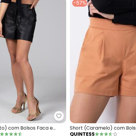
-57%
rts Soltinho (Bordô) com Barra Dobrada
Quintess - Short (Preto) com Bo
to) com Bolsos Faca e
Short (Caramelo) com Bols
QUINTESS
o Cós
Pregas