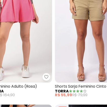
ts Feminino em Sarja (Rosa)
Marialícia - Shorts Feminino Adu
inino Adulto (Rosa)
Shorts Sarja Feminino Cinto
IA
TORRA
$ 164,90
R$ 55,99
R$ 79,99