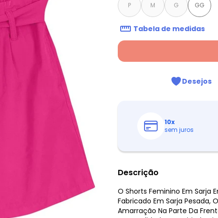
P
M
G
GG
Tabela de medidas
Desejos
10
x
sem juros
Descrição
O Shorts Feminino Em Sarja E
Fabricado Em Sarja Pesada,
Amarração Na Parte Da Fren