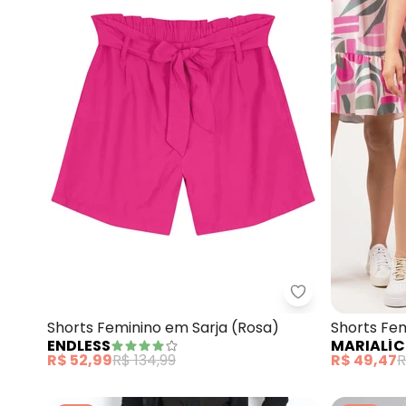
Endless - Shor
Shorts Feminino em Sarja (Rosa)
Shorts Fem
ENDLESS
MARIALÍC
R$ 52,99
R$ 134,99
R$ 49,47
R