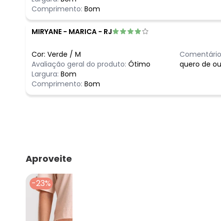
Comprimento:
Bom
MIRYANE
-
MARICA - RJ
Cor:
Verde
/
M
Comentário
Avaliação geral do produto:
Ótimo
quero de ou
Largura:
Bom
Comprimento:
Bom
Aproveite e compre junto
-23%
NEW