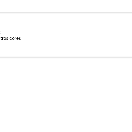
:
tras cores
Ver todas as avaliações