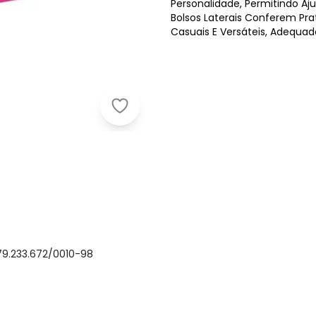
Personalidade, Permitindo A
Bolsos Laterais Conferem Prat
Casuais E Versáteis, Adequad
Endless - Shorts Feminino em Sarja
79.233.672/0010-98