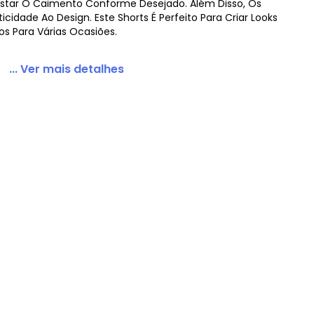
justar O Caimento Conforme Desejado. Além Disso, Os
icidade Ao Design. Este Shorts É Perfeito Para Criar Looks
os Para Várias Ocasiões.
... Ver mais detalhes
 Rosa