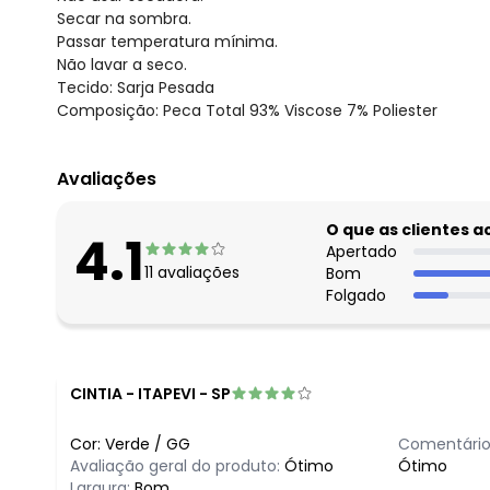
Secar na sombra.
Passar temperatura mínima.
Não lavar a seco.
Tecido: Sarja Pesada
Composição: Peca Total 93% Viscose 7% Poliester
Avaliações
O que as clientes 
4.1
Apertado
11
avaliações
Bom
Folgado
CINTIA
-
ITAPEVI - SP
Cor:
Verde
/
GG
Comentário
Avaliação geral do produto:
Ótimo
Ótimo
Largura:
Bom