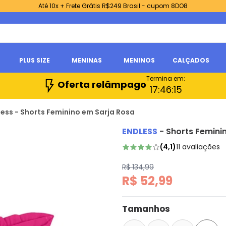
Até 10x + Frete Grátis R$249 Brasil - cupom 8DO8
PLUS SIZE
MENINAS
MENINOS
CALÇADOS
Termina em:
Oferta relâmpago
17:
46:
14
less - Shorts Feminino em Sarja Rosa
ENDLESS
-
Shorts Femini
(
4,1
)
11
avaliações
R$ 134,99
R$ 52,99
Tamanhos