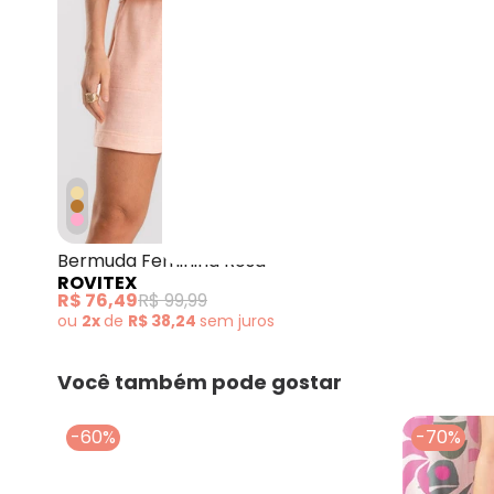
Rovitex - Bermuda Femi
Bermuda Feminina Rosa
ROVITEX
R$ 76,49
R$ 99,99
ou
2x
de
R$ 38,24
sem
juros
Você também pode gostar
-60%
-70%