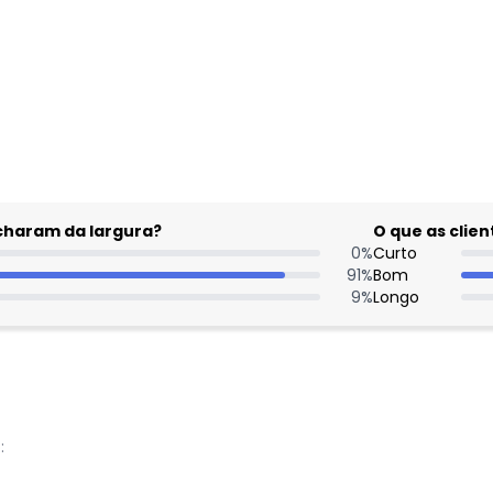
acharam da largura?
O que as cli
0
%
Curto
91
%
Bom
9
%
Longo
: