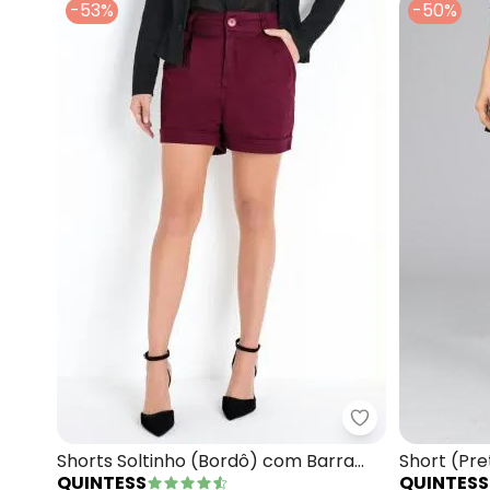
-53%
-50%
Quintess - Sho
Shorts Soltinho (Bordô) com Barra
Short (Pre
QUINTESS
QUINTESS
Dobrada
Elástico n