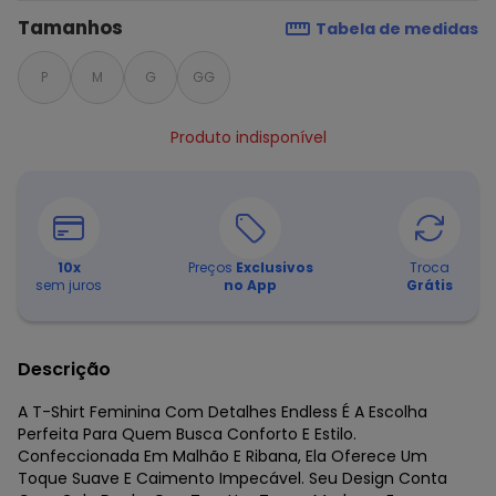
Tamanhos
Tabela de medidas
P
M
G
GG
Produto indisponível
10
x
Preços
Exclusivos
Troca
sem juros
no App
Grátis
Descrição
A T-Shirt Feminina Com Detalhes Endless É A Escolha
Perfeita Para Quem Busca Conforto E Estilo.
Confeccionada Em Malhão E Ribana, Ela Oferece Um
Toque Suave E Caimento Impecável. Seu Design Conta