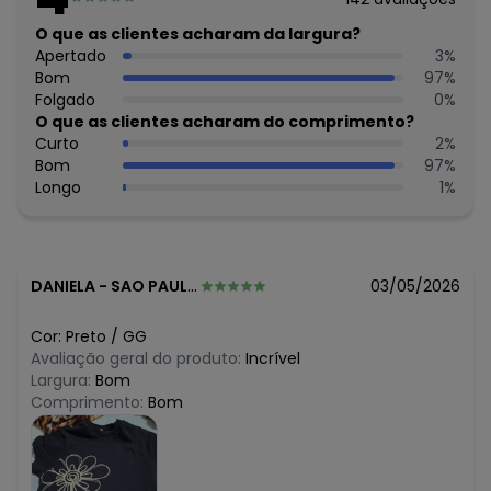
algum dia do mês, para o menor tamanho disponível.
R$ 42,99
O que as clientes acharam da largura?
agosto/2026
R$ 42,99
Apertado
3
%
julho/2026
R$ 42,99
Bom
97
%
junho/2026
R$ 42,99
Folgado
0
%
maio/2026
R$ 42,99
O que as clientes acharam do comprimento?
abril/2026
R$ 51,66
Curto
2
%
março/2026
N/D*
Bom
97
%
fevereiro/2026
Longo
1
%
DANIELA
-
SAO PAULO - SP
03/05/2026
Cor:
Preto
/
GG
Avaliação geral do produto:
Incrível
Largura:
Bom
Comprimento:
Bom