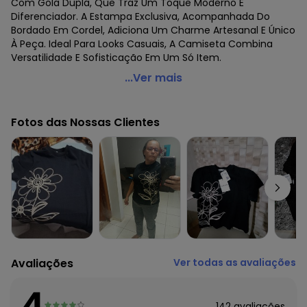
Com Gola Dupla, Que Traz Um Toque Moderno E
Diferenciador. A Estampa Exclusiva, Acompanhada Do
Bordado Em Cordel, Adiciona Um Charme Artesanal E Único
À Peça. Ideal Para Looks Casuais, A Camiseta Combina
Versatilidade E Sofisticação Em Um Só Item.
Endless - T- Shirt Feminina com Detalhes Preto
...Ver mais
Código do produto: 7451100
Fornecedor: ROVITEX IND E COM DE MALHAS LTDA / CNPJ
Fotos das Nossas Clientes
79.233.672/0010-98
Feito: Brasil
Cuidados para conservação do produto: Lavar à mão.
Não usar alvejante.
Não usar secadora.
Secar na sombra.
Passar temperatura média.
Não lavar a seco.
Tecido: Malhão Fio 26 Dois Cabos.
Composição: Peca Total 100% Algodao
Avaliações
Ver todas as avaliações
Histórico de preços
4
O preço apresentado abaixo é o menor oferecido em
142
avaliações