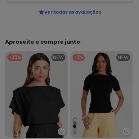
Ver todas as avaliações
Aproveite e compre junto
-35%
NEW
-6%
NEW
Dianna - Blusa Feminina Decot
Rovit