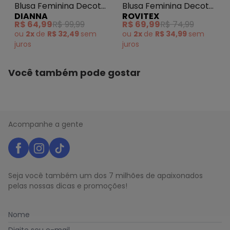
Blusa Feminina Decote
Blusa Feminina Decote
DIANNA
ROVITEX
Canoa Preto
Canoa Básica Ribana
R$ 64,99
R$ 99,99
R$ 69,99
R$ 74,99
Preto
ou
2x
de
R$ 32,49
sem
ou
2x
de
R$ 34,99
sem
juros
juros
Você também pode gostar
Acompanhe a gente
Seja você também um dos 7 milhões de apaixonados
pelas nossas dicas e promoções!
Nome