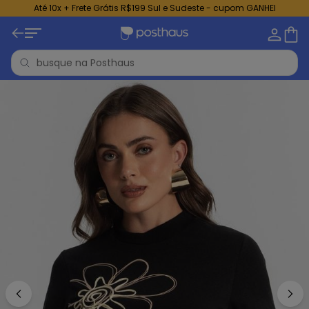
Até 10x + Frete Grátis R$199 Sul e Sudeste - cupom GANHEI