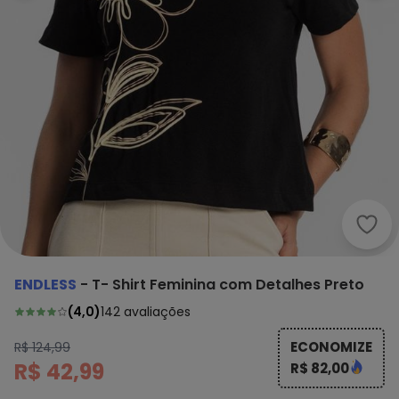
Endl
ENDLESS
-
T- Shirt Feminina com Detalhes Preto
(
4,0
)
142
avaliações
ECONOMIZE
R$ 124,99
R$ 42,99
R$ 82,00