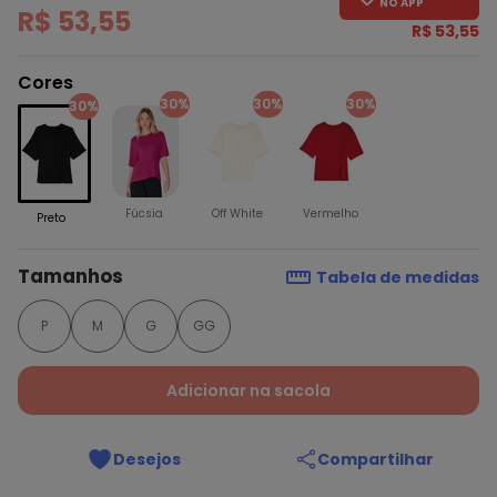
NO APP
R$ 53,55
R$ 53,55
Cores
30%
30%
30%
30%
Fúcsia
Off White
Vermelho
Preto
Tamanhos
Tabela de medidas
P
M
G
GG
Adicionar na sacola
Desejos
Compartilhar