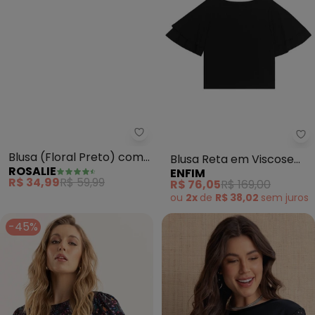
Rosalie - Blusa (Floral Preto) 
En
Blusa (Floral Preto) com
Blusa Reta em Viscose
ROSALIE
ENFIM
Manga
(Preto)
R$ 34,99
R$ 59,99
R$ 76,05
R$ 169,00
ou
2x
de
R$ 38,02
sem
juros
-45%