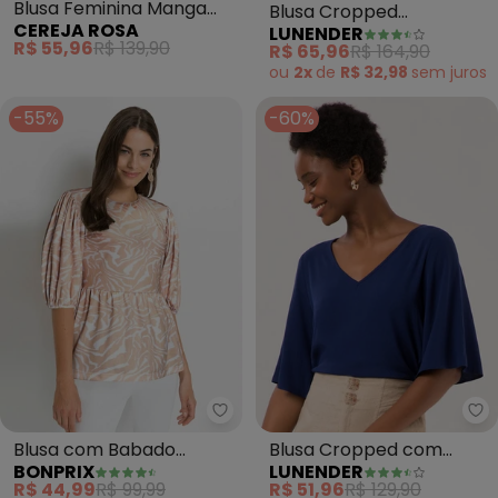
Blusa Feminina Manga
Blusa Cropped
CEREJA ROSA
LUNENDER
3/4 em Cotton Canelado
Estampada com Mangas
R$ 55,96
R$ 139,90
R$ 65,96
R$ 164,90
(Cinza)
3/4 (Verde)
ou
2x
de
R$ 32,98
sem
juros
-55%
-60%
bonprix - Blusa com Babado (Ze
Lu
Blusa com Babado
Blusa Cropped com
BONPRIX
LUNENDER
(Zebra Laranja)
Mangas 3/4 e Decote em
R$ 44,99
R$ 99,99
R$ 51,96
R$ 129,90