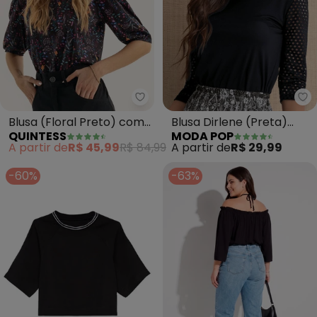
Quintess - Blusa (Floral Preto
Mo
Blusa (Floral Preto) com
Blusa Dirlene (Preta)
QUINTESS
MODA POP
Mangas Bufantes
com Mangas 3/4
A partir de
R$ 45,99
R$ 84,99
A partir de
R$ 29,99
-60%
-63%