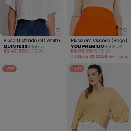
Quintess - Blusa (Listrado Off 
Yo
Blusa (Listrado Off White)
Blusa em Viscose (Bege)
QUINTESS
YOU PREMIUM
em Viscose Plana
R$ 47,99
R$ 79,99
R$ 65,99
R$ 119,99
ou
2x
de
R$ 32,99
sem
juros
-70%
-50%