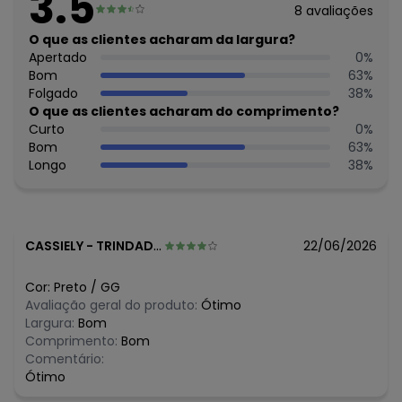
3.5
Feito: Brasil
8
avaliações
Cuidados para conservação do produto: Temperatura
máxima de lavagem 30C. Não alvejar. Não passar sobre a
O que as clientes acharam da largura?
estampa.
Apertado
0
%
Tecido: Malha Viscose Stretch
Bom
63
%
Composição: Viscose 85% Como Mínimo
Folgado
38
%
O que as clientes acharam do comprimento?
Histórico de preços
Curto
0
%
Bom
63
%
O preço apresentado abaixo é o menor oferecido em
Longo
38
%
algum dia do mês, para o menor tamanho disponível.
N/D*
agosto/2026
R$ 53,55
julho/2026
R$ 47,6
junho/2026
N/D*
maio/2026
CASSIELY
-
TRINDADE - GO
22/06/2026
R$ 59,5
abril/2026
R$ 71,4
março/2026
Cor:
Preto
/
GG
N/D*
fevereiro/2026
Avaliação geral do produto:
Ótimo
Largura:
Bom
Comprimento:
Bom
Comentário:
Ótimo