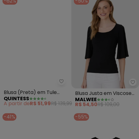
-62%
-50%
Quintess - Blusa (Preta) em T
Ma
Blusa (Preta) em Tule
Blusa Justa em Viscose
QUINTESS
MALWEE
com Mangas Amplas
Canelada (Preto)
A partir de
R$ 51,99
R$ 139,99
R$ 54,50
R$ 109,00
-41%
-55%