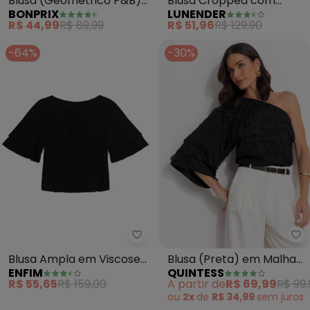
Blusa (Geométrico P&B)
Blusa Cropped com
BONPRIX
LUNENDER
em Malha de Viscose
Mangas 3/4 e Decote em
R$ 44,99
R$ 89,99
R$ 51,96
R$ 129,90
V (Preto)
-64%
-30%
Enfim - Blusa Ampla em Viscose
Qu
Blusa Ampla em Viscose
Blusa (Preta) em Malha
ENFIM
QUINTESS
(Preto)
Buble
R$ 55,65
R$ 159,00
A partir de
R$ 69,99
R$ 99,
ou
2x
de
R$ 34,99
sem
juros