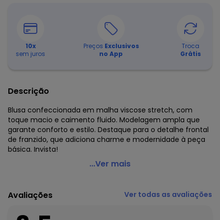
10
x
Preços
Exclusivos
Troca
sem juros
no App
Grátis
Descrição
Blusa confeccionada em malha viscose stretch, com
toque macio e caimento fluido. Modelagem ampla que
garante conforto e estilo. Destaque para o detalhe frontal
de franzido, que adiciona charme e modernidade à peça
básica. Invista!
Enfim - Blusa Ampla com Franzido Preto
...Ver mais
Código do produto: 8172416
Decote Frente : Canoa
Avaliações
Ver todas as avaliações
Fornecedor: MALWEE MALHAS LTDA / CNPJ 84.429.737/0001-
14