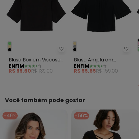
Enfim - Blusa Box em Viscose Pr
Enfim
Blusa Box em Viscose
Blusa Ampla em
ENFIM
ENFIM
Preto
Viscose Preto
R$ 55,60
R$ 139,00
R$ 55,65
R$ 159,00
Você também pode gostar
-49%
-56%