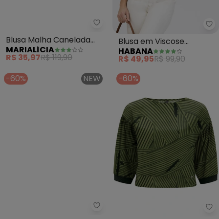
Marialícia - Blusa Malha Canela
Ha
Blusa Malha Canelada
Blusa em Viscose
MARIALÍCIA
HABANA
Listrada (Cinza)
(Amarelo )
R$ 35,97
R$ 119,90
R$ 49,95
R$ 99,90
-60%
NEW
-60%
Cereja Rosa - Blusa Feminina 