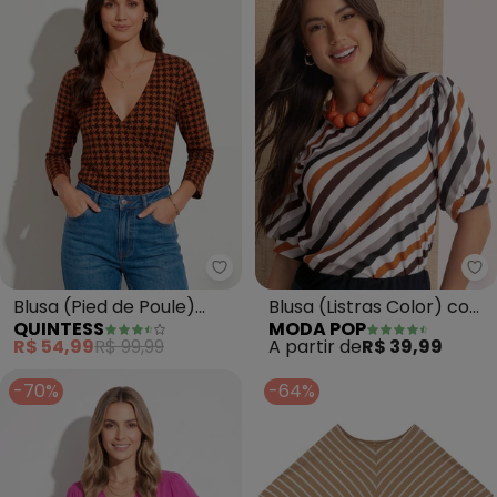
Quintess - Blusa (Pied de Poul
Mo
Blusa (Pied de Poule)
Blusa (Listras Color) com
QUINTESS
MODA POP
com Decote
Manga 3/4
R$ 54,99
R$ 99,99
A partir de
R$ 39,99
Transpassado
-70%
-64%