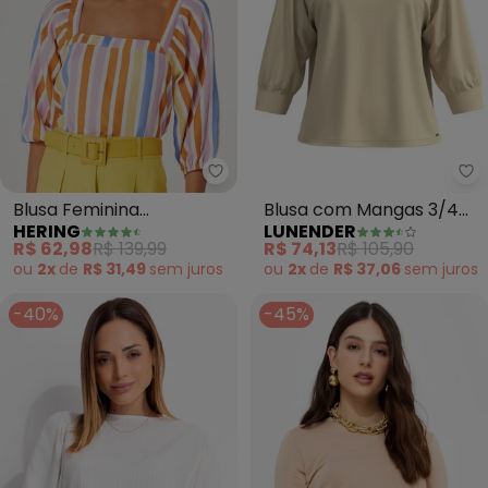
Hering - Blusa Feminina (Esta
Lu
Blusa Feminina
Blusa com Mangas 3/4
HERING
LUNENDER
(Estampado)
em Malha Responsável
R$ 62,98
R$ 139,99
R$ 74,13
R$ 105,90
(Bege)
ou
2x
de
R$ 31,49
sem
juros
ou
2x
de
R$ 37,06
sem
juros
-40%
-45%