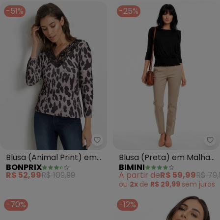
-51%
-25%
bonprix - Blusa (Animal Print) 
Bi
Blusa (Animal Print) em
Blusa (Preta) em Malha
BONPRIX
BIMINI
Malha Fria
de Viscose
R$ 52,99
R$ 109,99
A partir de
R$ 59,99
R$ 79,
ou
2x
de
R$ 29,99
sem
juros
-70%
-12%