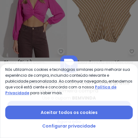
Quintess - Blusa (Pink) com A
Ma
Blusa (Pink) com
Blusa Ampla em Viscose
QUINTESS
MALWEE
Amarração em Viscose
Listrada (Bege)
Nós utilizamos cookies e tecnologias similares para melhorar sua
R$ 41,99
R$ 139,99
R$ 41,65
R$ 119,00
experiência de compra, incluindo conteúdo relevante e
Plana
publicidade personalizada. Ao continuar navegando, entendemos
Compre pelo app e ganhe
12% OFF + frete grátis
-50%
-20%
que você está ciente e concorda com a nossa
Política de
na sua primeira compra
Privacidade
para saber mais.
Use o cupom
BEMVINDA
Baixar app Posthaus
Aceitar todos os cookies
Agora não
Configurar privacidade