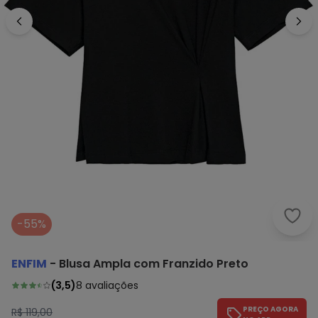
Enfi
-55%
ENFIM
-
Blusa Ampla com Franzido Preto
(
3,5
)
8
avaliações
PREÇO AGORA
R$ 119,00