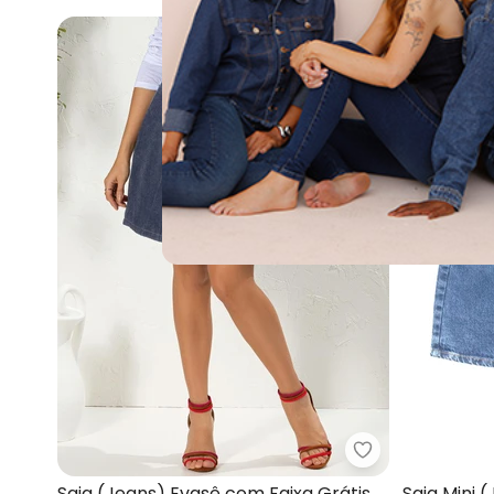
-50%
Moda Pop - Sai
Saia (Jeans) Evasê com Faixa Grátis
Saia Mini 