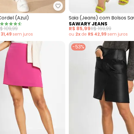
Quintess - Saia com Cordel (Azu
 (Azul Marinho) em Jeans
ordel (Azul)
Saia (Jeans) com Bolsos S
SAWARY JEANS
$ 109,99
R$ 85,99
R$ 169,99
 31,49
sem
juros
ou
2x
de
R$ 42,99
sem
juros
-53%