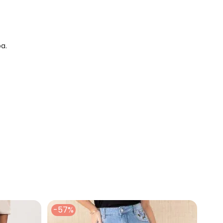
a.
N/D*
R$ 107,4
N/D*
N/D*
N/D*
N/D*
N/D*
-57%