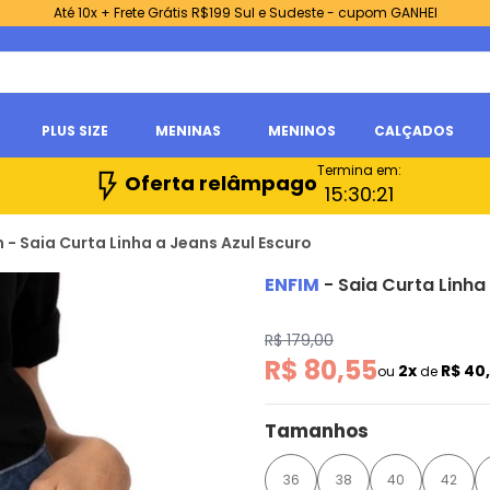
Até 10x + Frete Grátis R$199 Sul e Sudeste - cupom GANHEI
PLUS SIZE
MENINAS
MENINOS
CALÇADOS
Termina em:
Oferta relâmpago
15:
30:
19
m - Saia Curta Linha a Jeans Azul Escuro
ENFIM
-
Saia Curta Linha
R$ 179,00
R$ 80,55
2x
R$ 40
ou
de
Tamanhos
36
38
40
42