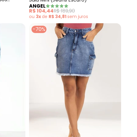
ANGEL
R$ 104,44
R$ 189,90
ou
3x
de
R$ 34,81
sem
juros
-70%