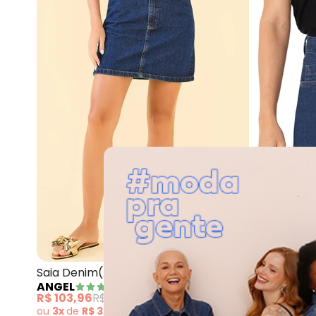
Angel - Saia D
Saia Denim(Azul)
Saia Curta
ANGEL
ENFIM
R$ 103,96
R$ 259,90
R$ 80,55
R
ou
3x
de
R$ 34,65
sem
juros
ou
2x
de
R$