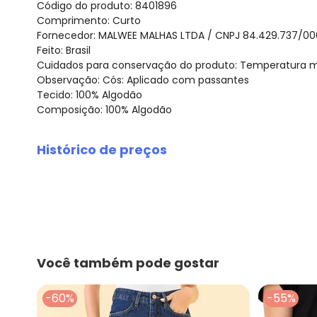
Código do produto: 8401896
Comprimento: Curto
Fornecedor: MALWEE MALHAS LTDA / CNPJ 84.429.737/00
Feito: Brasil
Cuidados para conservação do produto: Temperatura má
Observação: Cós: Aplicado com passantes
Tecido: 100% Algodão
Composição: 100% Algodão
Histórico de preços
O preço apresentado abaixo é o menor oferecido em al
agosto/2026
julho/2026
junho/2026
maio/2026
abril/2026
Você também pode gostar
março/2026
fevereiro/2026
-60%
-55%