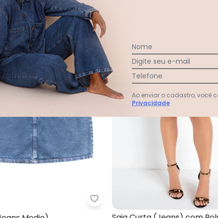
-49%
Nome
Digite seu e-mail
Telefone
Ao enviar o cadastro, você
Privacidade
a (Jeans) Evasê com Faixa Grátis
Angel - Saia Mini (Jeans Medio)
Saia Curta (Jeans) com Bol
(Jeans Medio)