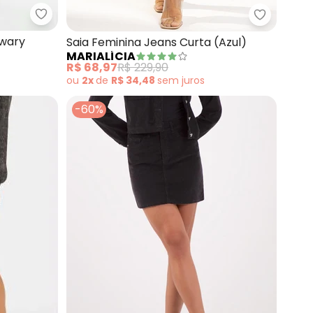
l)
Sawary Jeans - Saia (Jeans) com Bolsos Sawary
Marialíci
awary
Saia Feminina Jeans Curta (Azul)
MARIALÍCIA
R$ 68,97
R$ 229,90
ou
2x
de
R$ 34,48
sem
juros
-60%