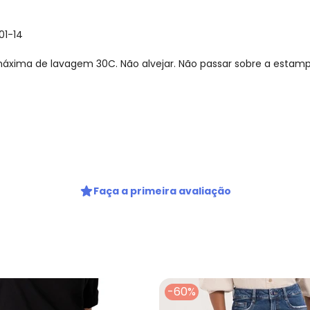
01-14
xima de lavagem 30C. Não alvejar. Não passar sobre a estamp
gum dia do mês, para o menor tamanho disponível.
Faça a primeira avaliação
-60%