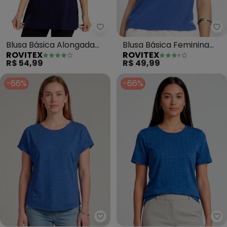
Rovitex - Blusa Básica Alongada
Ro
Blusa Básica Alongada
Blusa Básica Feminina
ROVITEX
ROVITEX
Feminina (Azul)
(Azul)
R$ 54,99
R$ 49,99
-66%
-66%
Infinita Cor - Blusa Feminina Bá
In