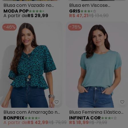
Blusa com Vazado no
Blusa em Viscose
MODA POP
GRIS
Decote (Poá)
Estampado (Azul)
A partir de
R$ 29,99
R$ 47,21
R$ 134,90
-46%
-76%
bonprix - Blusa com Amarração
In
Blusa com Amarração no
Blusa Feminina Elástico
BONPRIX
INFINITA COR
Decote (Onça Azul)
nas Mangas (Azul)
A partir de
R$ 42,99
R$ 79,99
R$ 18,99
R$ 79,99