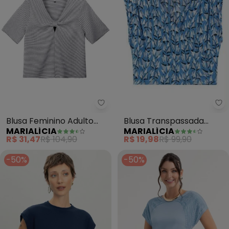
Ma
Marialícia - Blusa Feminino Adul
Blusa Transpassada
Blusa Feminino Adulto
MARIALÍCIA
MARIALÍCIA
(Azul)
(Azul)
R$ 19,98
R$ 99,90
R$ 31,47
R$ 104,90
-50%
-50%