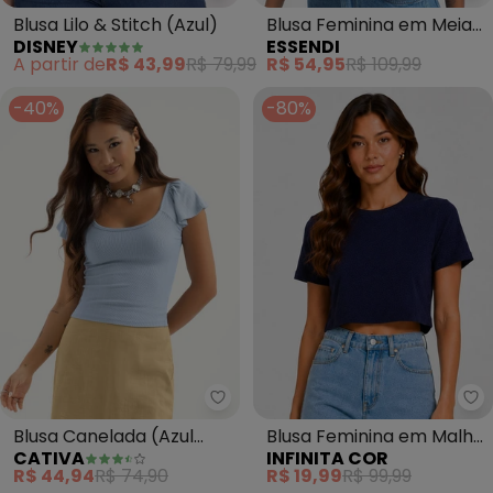
Blusa Lilo & Stitch (Azul)
Blusa Feminina em Meia
DISNEY
ESSENDI
Malha (Azul)
A partir de
R$ 43,99
R$ 79,99
R$ 54,95
R$ 109,99
-40%
-80%
Cativa - Blusa Canelada (Azul C
In
Blusa Canelada (Azul
Blusa Feminina em Malha
CATIVA
INFINITA COR
Claro)
Tapirus (Azul)
R$ 44,94
R$ 74,90
R$ 19,99
R$ 99,99