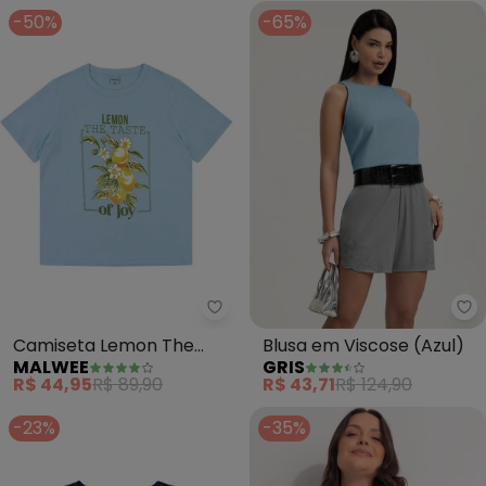
-50%
-65%
Malwee - Camiseta Lemon The T
Gr
Camiseta Lemon The
Blusa em Viscose (Azul)
MALWEE
GRIS
Taste Of Joy (Azul
R$ 44,95
R$ 89,90
R$ 43,71
R$ 124,90
Pastel)
-23%
-35%