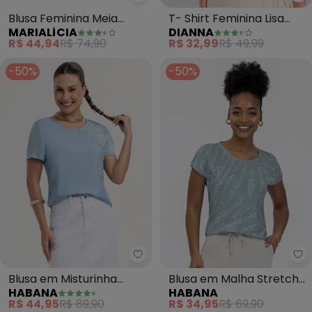
Di
Blusa Feminina Meia
T- Shirt Feminina Lisa
MARIALÍCIA
DIANNA
Malha Listrada (Azul)
(Azul)
R$ 44,94
R$ 74,90
R$ 32,99
R$ 49,99
-50%
-50%
Habana - Blusa em Misturinha (
Ha
Blusa em Misturinha
Blusa em Malha Stretch
HABANA
HABANA
(Azul)
(Azul )
R$ 44,95
R$ 89,90
R$ 34,95
R$ 69,90