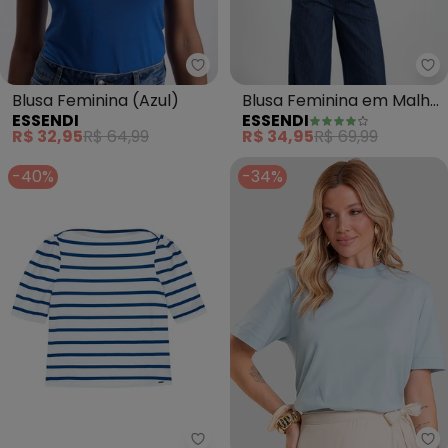
Essendi - Blusa Feminina (Azul)
Es
Blusa Feminina (Azul)
Blusa Feminina em Malha
ESSENDI
ESSENDI
(Azul)
R$ 32,95
R$ 64,99
R$ 34,95
R$ 69,99
-40%
-34%