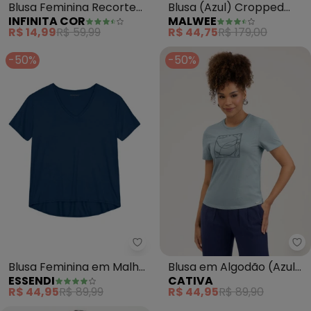
Blusa Feminina Recorte
Blusa (Azul) Cropped
INFINITA COR
MALWEE
na Costa (Azul)
com Amarração
R$ 14,99
R$ 59,99
R$ 44,75
R$ 179,00
-50%
-50%
Essendi - Blusa Feminina em Mal
Ca
Blusa Feminina em Malha
Blusa em Algodão (Azul
ESSENDI
CATIVA
(Azul)
Claro)
R$ 44,95
R$ 89,99
R$ 44,95
R$ 89,90