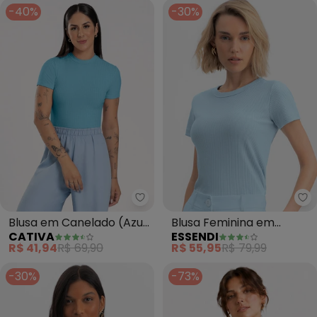
-40%
-30%
Cativa - Blusa em Canelado (Az
Es
Blusa em Canelado (Azul
Blusa Feminina em
CATIVA
ESSENDI
Claro)
Ribana Canelada (Azul)
R$ 41,94
R$ 69,90
R$ 55,95
R$ 79,99
-30%
-73%