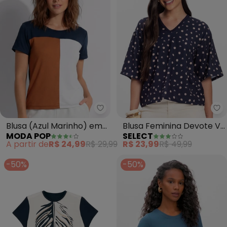
Moda Pop - Blusa (Azul Marinh
Se
Blusa (Azul Marinho) em
Blusa Feminina Devote V
MODA POP
SELECT
Malha
(Azul)
A partir de
R$ 24,99
R$ 29,99
R$ 23,99
R$ 49,99
-50%
-50%