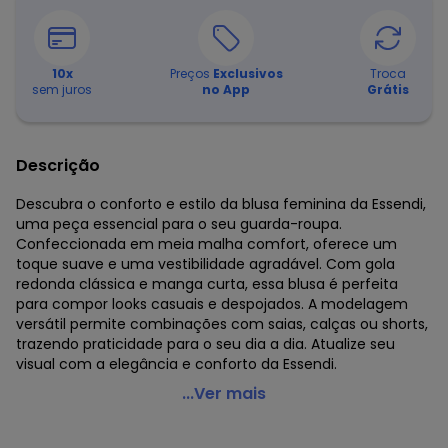
10
x
Preços
Exclusivos
Troca
sem juros
no App
Grátis
Descrição
Descubra o conforto e estilo da blusa feminina da Essendi,
uma peça essencial para o seu guarda-roupa.
Confeccionada em meia malha comfort, oferece um
toque suave e uma vestibilidade agradável. Com gola
redonda clássica e manga curta, essa blusa é perfeita
para compor looks casuais e despojados. A modelagem
versátil permite combinações com saias, calças ou shorts,
trazendo praticidade para o seu dia a dia. Atualize seu
visual com a elegância e conforto da Essendi.
Essendi - Blusa Feminina em Malha Azul
...Ver mais
Código do produto: 8346343