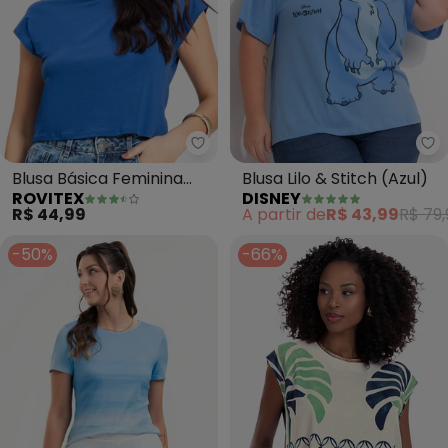
Rovitex - Blusa Básica Feminina 
Di
Blusa Básica Feminina
Blusa Lilo & Stitch (Azul)
ROVITEX
DISNEY
Viscotorcion (Azul)
R$ 44,99
A partir de
R$ 43,99
R$ 79,
-50%
-66%