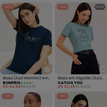
-50%
-50%
NEW
bonprix - Blusa (Azul Marinho)
Blusa (Azul Marinho) em
Blusa em Algodão (Azul
BONPRIX
CATIVA YOU
Malha de Viscose
Claro)
R$ 44,99
R$ 89,99
R$ 32,45
R$ 64,90
-55%
-65%