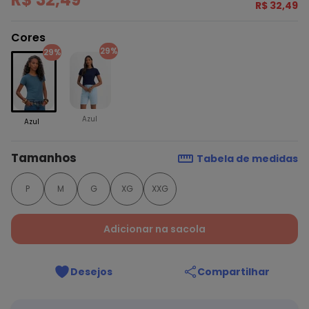
R$ 32,49
Cores
29%
29%
Azul
Azul
Tamanhos
Tabela de medidas
P
M
G
XG
XXG
Adicionar na sacola
Desejos
Compartilhar