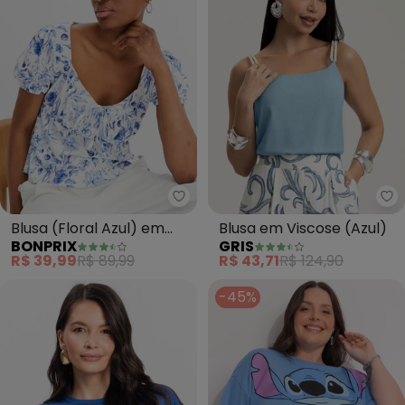
bonprix - Blusa (Floral Azul) em
Gr
Blusa (Floral Azul) em
Blusa em Viscose (Azul)
BONPRIX
GRIS
Malha Fria
R$ 39,99
R$ 89,99
R$ 43,71
R$ 124,90
-45%