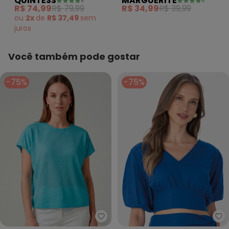
QUINTESS
MARGUERITE
Malha de Algodão
Size Marguerite
R$ 74,99
R$ 79,99
R$ 34,99
R$ 39,99
ou
2x
de
R$ 37,49
sem
juros
Você também pode gostar
-75%
-75%
Infinita Cor - Blusa Feminina Re
Ma