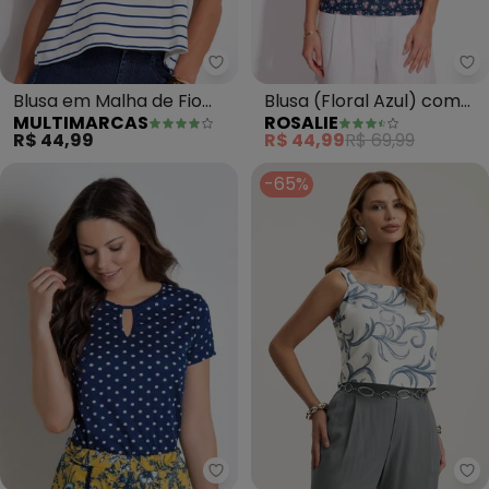
Multimarcas - Blusa em Malha de
Ro
Blusa em Malha de Fio
Blusa (Floral Azul) com
MULTIMARCAS
ROSALIE
Tinto (Listrada)
Laço no Decote
R$ 44,99
R$ 44,99
R$ 69,99
-65%
Moda Pop - Blusa com Vazado 
Gr