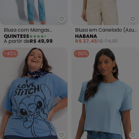
Quintess - Blusa com Mangas C
Ha
Blusa com Mangas
Blusa em Canelado (Azul
QUINTESS
HABANA
Curtas (Oceano Azul)
)
A partir de
R$ 49,99
R$ 37,45
R$ 74,90
-45%
-50%
Disney - Blusa Lilo & Stitch (Azul
Es