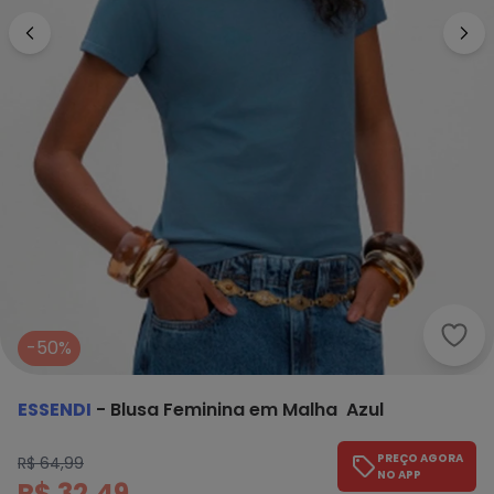
Esse
-50%
ESSENDI
-
Blusa Feminina em Malha Azul
PREÇO AGORA
R$ 64,99
NO APP
R$ 32,49