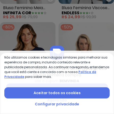
Infinita Cor - Blusa Feminina M
En
Blusa Feminina Meia
Blusa Feminina Viscose
INFINITA COR
ENDLESS
Malha com Estampa
(Azul)
R$ 25,99
R$ 79,99
R$ 24,99
R$ 99,99
(Azul)
-80%
-50%
Nós utilizamos cookies e tecnologias similares para melhorar sua
experiência de compra, incluindo conteúdo relevante e
publicidade personalizada. Ao continuar navegando, entendemos
Compre pelo app e ganhe
12% OFF + frete grátis
que você está ciente e concorda com a nossa
Política de
na sua primeira compra
Privacidade
para saber mais.
Use o cupom
BEMVINDA
Baixar app Posthaus
Aceitar todos os cookies
Infinita Cor - Blusa Feminina em
Es
Agora não
Blusa Feminina em Malha
Blusa Feminina em Malha
Configurar privacidade
INFINITA COR
ESSENDI
Tapirus (Azul)
Brandili (Azul)
R$ 19,99
R$ 99,99
R$ 44,95
R$ 89,99