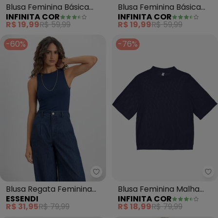
Blusa Feminina Básica
Blusa Feminina Básica
INFINITA COR
INFINITA COR
Manga Curta (Azul)
(Azul)
R$ 19,99
R$ 59,99
R$ 19,99
R$ 59,99
-60%
-76%
Essendi - Blusa Regata Feminin
In
Blusa Regata Feminina
Blusa Feminina Malha
ESSENDI
INFINITA COR
em Ribana (Azul)
Screen Infinita Cor (Azul)
R$ 31,95
R$ 79,99
R$ 18,99
R$ 79,99