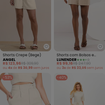
Angel - Shorts Crepe (Bege)
Lu
Shorts Crepe (Bege)
Shorts com Bolsos e
ANGEL
LUNENDER
Abotoamento Duplo
R$ 123,96
R$ 309,90
R$ 99,16
R$ 247,90
(Bege)
ou
4x
de
R$ 30,99
sem
juros
ou
3x
de
R$ 33,05
sem
juros
-53%
-40%