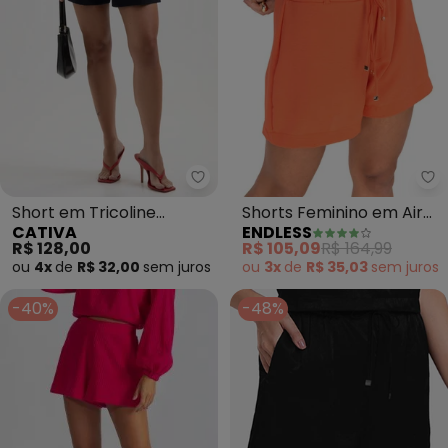
Cativa - Short em Tricoline (Pre
En
Short em Tricoline
Shorts Feminino em Air
CATIVA
ENDLESS
(Preto)
Flow (Laranja)
R$ 128,00
R$ 105,09
R$ 164,99
ou
4x
de
R$ 32,00
sem
juros
ou
3x
de
R$ 35,03
sem
juros
-40%
-48%