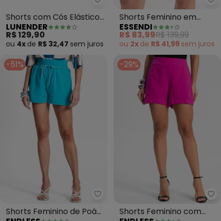
Lunender - Shorts com Cós Elás
Es
Shorts com Cós Elástico
Shorts Feminino em
LUNENDER
ESSENDI
e Bolsos em Malha
Cotton (Verde)
R$ 129,90
R$ 83,99
R$ 139,99
(Mescla)
ou
4x
de
R$ 32,47
sem
juros
ou
2x
de
R$ 41,99
sem
juros
-51%
-29%
Endless - Shorts Feminino de Poá
En
Shorts Feminino de Poá
Shorts Feminino com