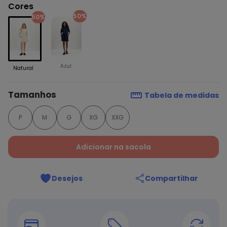
Cores
50%
50%
Azul
Natural
Tamanhos
Tabela de medidas
P
M
G
XG
XXG
Adicionar na sacola
Desejos
Compartilhar