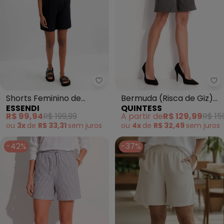
Essendi - Shorts Feminino de Alf
Qu
Shorts Feminino de
Bermuda (Risca de Giz)
ESSENDI
QUINTESS
Alfaiataria (Preto)
em Malha Suede
R$ 99,94
R$ 199,99
A partir de
R$ 129,99
R$ 15
ou
3x
de
R$ 33,31
sem
juros
ou
4x
de
R$ 32,49
sem
juros
-42%
-37%