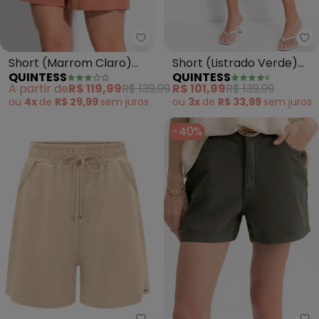
Quintess - Short (Marrom Clar
Qu
Short (Marrom Claro)
Short (Listrado Verde)
QUINTESS
QUINTESS
em Viscose com Linho
em Tecido Anaruga Fio
A partir de
R$ 119,99
R$ 139,99
R$ 101,99
R$ 139,99
Tinto
ou
4x
de
R$ 29,99
sem
juros
ou
3x
de
R$ 33,99
sem
juros
-40%