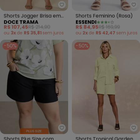
Doce Trama - Shorts Jogger Bri
Es
Shorts Jogger Brisa em
Shorts Feminino (Rosa)
DOCE TRAMA
ESSENDI
Linho (Branco)
R$ 107,45
R$ 214,90
R$ 84,95
R$ 169,99
ou
3x
de
R$ 35,81
sem
juros
ou
2x
de
R$ 42,47
sem
juros
-50%
-50%
Lunender Mais Mulher - Shorts P
Do
Shorts Plus Size com
Shorts Tropical Garden