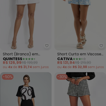
Quintess - Short (Branco) em 
Ca
Short (Branco) em
Short Curto em Viscose
QUINTESS
CATIVA
Crepe Plano
(Azul Claro)
R$ 126,99
R$ 199,99
R$ 131,94
R$ 219,90
ou
4x
de
R$ 31,74
sem
juros
ou
4x
de
R$ 32,98
sem
juros
-50%
-30%