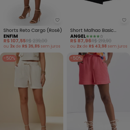
Enfim - Shorts Reto Cargo (Ros
An
Shorts Reto Cargo (Rosê)
Short Malhao Basic
ENFIM
ANGEL
(Preto)
R$ 107,55
R$ 239,00
R$ 87,96
R$ 219,90
ou
3x
de
R$ 35,85
sem
juros
ou
2x
de
R$ 43,98
sem
juros
-50%
-50%