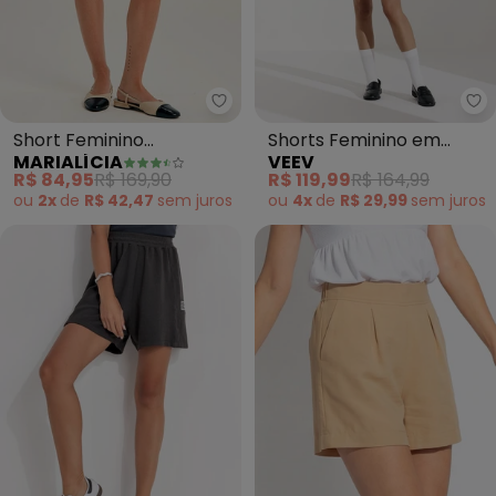
Marialícia - Short Feminino Alf
Ve
Short Feminino
Shorts Feminino em
MARIALÍCIA
VEEV
Alfaiataria Creponado
Malha Neomotion (Bege)
R$ 84,95
R$ 169,90
R$ 119,99
R$ 164,99
(Bege)
ou
2x
de
R$ 42,47
sem
juros
ou
4x
de
R$ 29,99
sem
juros