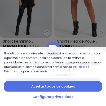
Marialícia - Short Feminino Alf
He
Short Feminino
Shorts Pied de Poule
MARIALÍCIA
HERING
Alfaiataria Creponado
(Preto)
R$ 84,95
R$ 169,90
R$ 125,95
R$ 179,99
(Preto)
Nós utilizamos cookies e tecnologias similares para melhorar sua
ou
2x
de
R$ 42,47
sem
juros
ou
4x
de
R$ 31,48
sem
juros
experiência de compra, incluindo conteúdo relevante e
publicidade personalizada. Ao continuar navegando, entendemos
Compre pelo app e ganhe
12% OFF + frete grátis
-50%
-36%
que você está ciente e concorda com a nossa
Política de
na sua primeira compra
Privacidade
para saber mais.
Use o cupom
BEMVINDA
Baixar app Posthaus
Aceitar todos os cookies
Agora não
Configurar privacidade