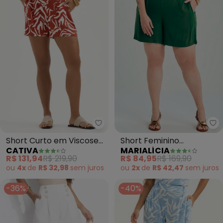
Cativa - Short Curto em Viscos
Ma
Short Curto em Viscose
Short Feminino
CATIVA
MARIALÍCIA
(Vermelho Escuro)
Alfaiataria Creponado
R$ 131,94
R$ 219,90
R$ 84,95
R$ 169,90
(Verde)
ou
4x
de
R$ 32,98
sem
juros
ou
2x
de
R$ 42,47
sem
juros
-36%
-40%