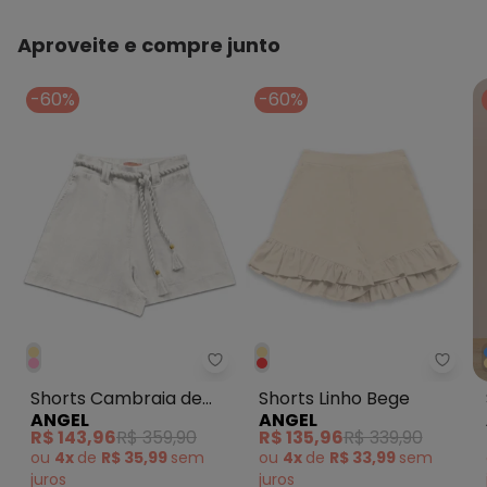
73
Feito: Brasil
Aproveite e compre junto
Cuidados para conservação do produto: Não usar
alvejante a base de cloro
-60%
-60%
Tecido: Malha
Composição: 50%Algodão 50%Poliester
Angel - Shorts Cambraia de Al
Angel
Shorts Cambraia de
Shorts Linho Bege
ANGEL
ANGEL
Algodão Bege
R$ 143,96
R$ 359,90
R$ 135,96
R$ 339,90
ou
4x
de
R$ 35,99
sem
ou
4x
de
R$ 33,99
sem
juros
juros