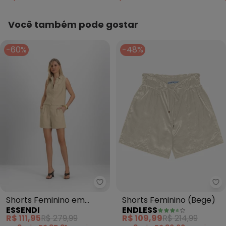
Você também pode gostar
-60%
-48%
Essendi - Shorts Feminino em Pi
En
Shorts Feminino em
Shorts Feminino (Bege)
ESSENDI
ENDLESS
Piquet (Natural)
R$ 111,95
R$ 279,99
R$ 109,99
R$ 214,99