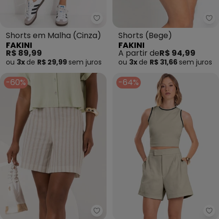
Fakini - Shorts em Malha (Cinza
Fa
Shorts em Malha (Cinza)
Shorts (Bege)
FAKINI
FAKINI
R$ 89,99
A partir de
R$ 94,99
ou
3x
de
R$ 29,99
sem
juros
ou
3x
de
R$ 31,66
sem
juros
-60%
-64%
Lunender - Shorts Listrado com
En