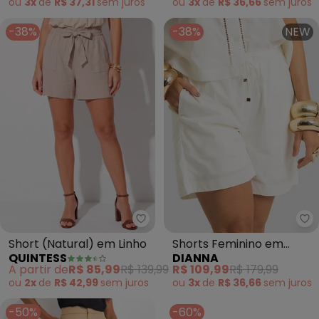
ou
3x
de
R$ 37,31
sem
juros
ou
3x
de
R$ 36,66
sem
juros
-38%
-38%
NEW
Quintess - Short (Natural) em L
Di
Short (Natural) em Linho
Shorts Feminino em
QUINTESS
DIANNA
Tecido Tricoline (Bege)
A partir de
R$ 85,99
R$ 139,99
R$ 109,99
R$ 179,99
ou
2x
de
R$ 42,99
sem
juros
ou
3x
de
R$ 36,66
sem
juros
-50%
-60%