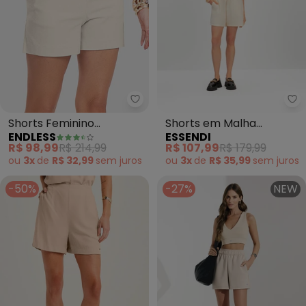
Endless - Shorts Feminino Beng
Es
Shorts Feminino
Shorts em Malha
ENDLESS
ESSENDI
Bengaline (Bege)
Texturizada (Natural)
R$ 98,99
R$ 214,99
R$ 107,99
R$ 179,99
ou
3x
de
R$ 32,99
sem
juros
ou
3x
de
R$ 35,99
sem
juros
-50%
-27%
NEW