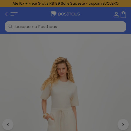
Até 10x + Frete Grátis R$199 Sul e Sudeste - cupom EUQUERO