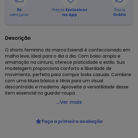
5
x
Preços
Exclusivos
Troca
sem juros
no App
Grátis
Descrição
O shorts feminino da marca Essendi é confeccionado em
malha leve, ideal para o dia a dia. Com bolso amplo e
amarração na cintura, oferece praticidade e estilo. Sua
modelagem proporciona conforto e liberdade de
movimento, perfeita para compor looks casuais. Combine
com uma blusa básica e tênis para um visual
descontraído e moderno. Aproveite a versatilidade desse
item essencial no guarda-roupa.
Essendi - Shorts em Malha Texturizada Natural
...Ver mais
Código do produto: 8346793
Modelagem: Ampla
Faça a primeira avaliação
Forro: Não
Cintura: Média
Fornecedor: BRANDILI TÊXTIL LTDA / CNPJ 84.229.889/0001-