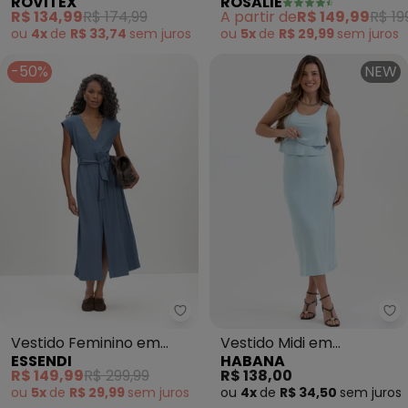
ROSALIE
ROVITEX
Botões Moda Evangélica
Molecotton (Azul)
A partir de
R$ 149,99
R$ 19
R$ 134,99
R$ 174,99
ou
5x
de
R$ 29,99
sem
juros
ou
4x
de
R$ 33,74
sem
juros
-50%
NEW
Essendi - Vestido Feminino em 
Vestido Feminino em
Vestido Midi em
ESSENDI
HABANA
Malha Comfort (Azul)
Canelado (Azul)
R$ 149,99
R$ 299,99
R$ 138,00
ou
5x
de
R$ 29,99
sem
juros
ou
4x
de
R$ 34,50
sem
juros