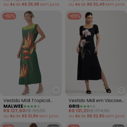
ou
4x
de
R$ 35,98
sem
juros
ou
4x
de
R$ 32,49
sem
juros
-60%
-65%
Malwee - Vestido Mídi Tropical
Gr
Vestido Mídi Tropical
Vestido Midi em Viscose
MALWEE
GRIS
(Verde Escuro)
(Preto)
R$ 127,60
R$ 319,00
R$ 131,21
R$ 374,90
ou
4x
de
R$ 31,90
sem
juros
ou
4x
de
R$ 32,80
sem
juros