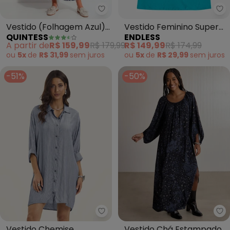
Quintess - Vestido (Folhagem A
En
Vestido (Folhagem Azul)
Vestido Feminino Super
QUINTESS
ENDLESS
em Malha de Viscose
Midi Evasê Liso (Azul)
A partir de
R$ 159,99
R$ 179,99
R$ 149,99
R$ 174,99
ou
5x
de
R$ 31,99
sem
juros
ou
5x
de
R$ 29,99
sem
juros
-51%
-50%
Endless - Vestido Chemise Femi
Lu
Vestido Chemise
Vestido Chá Estampado