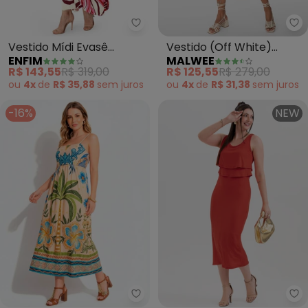
Enfim - Vestido Mídi Evasê Ab
Ma
Vestido Mídi Evasê
Vestido (Off White)
ENFIM
MALWEE
Abstrato com
Evasê Tropical
R$ 143,55
R$ 319,00
R$ 125,55
R$ 279,00
Amarração (Rosa)
ou
4x
de
R$ 35,88
sem
juros
ou
4x
de
R$ 31,38
sem
juros
-16%
NEW
Quintess - Vestido (Tropical B