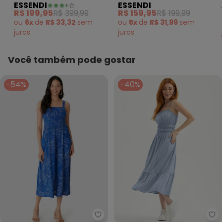
ESSENDI
ESSENDI
N/D*
Floral Azul
Canelado Azul
abril/2026
R$ 199,95
R$ 399,99
R$ 159,95
R$ 199,99
R$ 269,95
março/2026
ou
6x
de
R$ 33,32
sem
ou
5x
de
R$ 31,99
sem
N/D*
fevereiro/2026
juros
juros
Você também pode gostar
-54%
-40%
Malwee - Vestido Mídi Evasê Tro
Ca