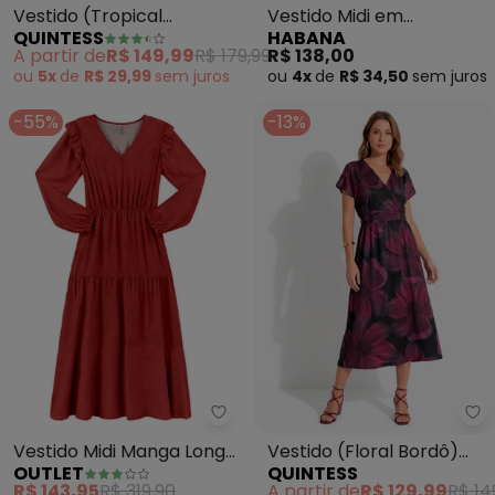
Vestido (Tropical
Vestido Midi em
QUINTESS
HABANA
Bordado) em Malha Fria
Canelado (Vermelho)
A partir de
R$ 149,99
R$ 179,99
R$ 138,00
ou
5x
de
R$ 29,99
sem
juros
ou
4x
de
R$ 34,50
sem
juros
-55%
-13%
Outlet - Vestido Midi Manga Lo
Qu
Vestido Midi Manga Longa
Vestido (Floral Bordô)
OUTLET
QUINTESS
Feminino (Vermelho)
em Malha Fria
R$ 143,95
R$ 319,90
A partir de
R$ 129,99
R$ 14