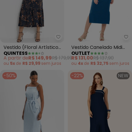
Quintess - Vestido (Floral Artí
Ou
Vestido (Floral Artístico)
Vestido Canelado Midi
QUINTESS
OUTLET
em Malha de Viscose
Adulto Feminino (Azul)
A partir de
R$ 149,99
R$ 179,99
R$ 131,00
R$ 137,90
ou
5x
de
R$ 29,99
sem
juros
ou
4x
de
R$ 32,75
sem
juros
-50%
-22%
NEW