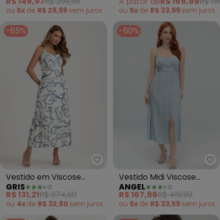
R$ 149,97
R$ 299,99
A partir de
R$ 169,99
R$ 19
ou
5x
de
R$ 29,99
sem
juros
ou
5x
de
R$ 33,99
sem
juros
-65%
-60%
Gris - Vestido em Viscose Esta
An
Vestido em Viscose
Vestido Midi Viscose
GRIS
ANGEL
Estampado (Azul)
Estampada (Azul)
R$ 131,21
R$ 374,90
R$ 167,96
R$ 419,90
ou
4x
de
R$ 32,80
sem
juros
ou
5x
de
R$ 33,59
sem
juros