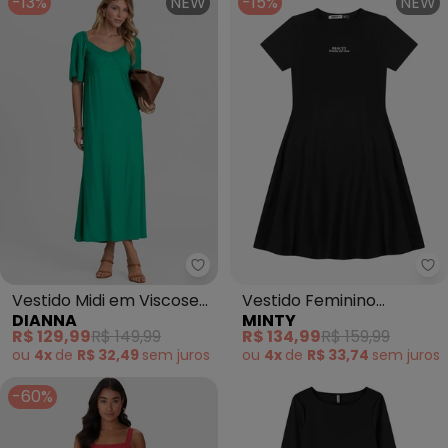
-13%
NEW
-15%
NEW
Dianna - Vestido Midi em Visc
Mi
Vestido Midi em Viscose
Vestido Feminino
DIANNA
MINTY
com Manga Curta
Molecotton de Viscose
R$ 129,99
R$ 149,99
R$ 134,99
R$ 159,99
(Verde)
(Preto)
ou
4x
de
R$ 32,49
sem
juros
ou
4x
de
R$ 33,74
sem
juros
-60%