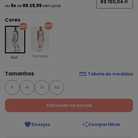
R$ 150,04
5x
R$ 29,99
ou
de
sem juros
Cores
50%
50%
Vermelho
Azul
Tamanhos
Tabela de medidas
P
M
G
XG
Adicionar na sacola
Desejos
Compartilhar