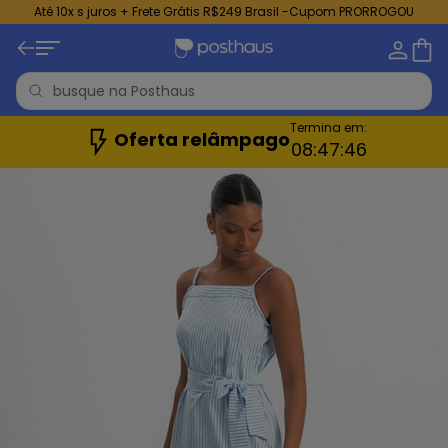
Até 10x s juros + Frete Grátis R$249 Brasil -Cupom PRORROGOU
Termina em:
Oferta relâmpago
08:
47:
44