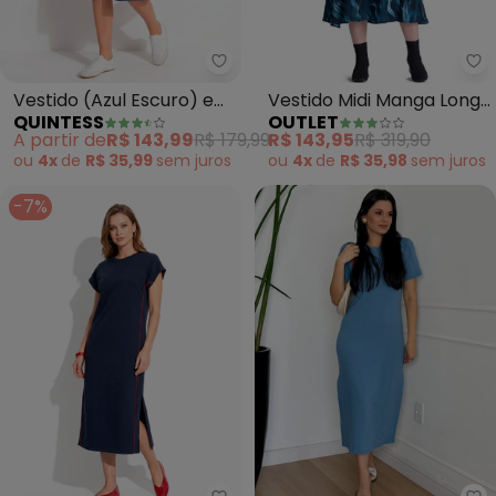
Quintess - Vestido (Azul Escur
Ou
Vestido (Azul Escuro) em
Vestido Midi Manga Longa
QUINTESS
OUTLET
Jeans
Feminino (Azul)
A partir de
R$ 143,99
R$ 179,99
R$ 143,95
R$ 319,90
ou
4x
de
R$ 35,99
sem
juros
ou
4x
de
R$ 35,98
sem
juros
-7%