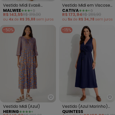
Vestido Mídi Evasê
Vestido Midi em Viscose
MALWEE
CATIVA
Tropical (Azul Royal)
(Azul Claro)
R$ 143,55
R$ 319,00
R$ 173,94
R$ 289,90
ou
4x
de
R$ 35,88
sem
juros
ou
5x
de
R$ 34,78
sem
juros
-50%
-15%
Hering - Vestido Midi (Azul)
Qu
Vestido Midi (Azul)
Vestido (Azul Marinho)
HERING
QUINTESS
em Acetinado