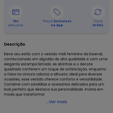
10
x
Preços
Exclusivos
Troca
sem juros
no App
Grátis
Descrição
Eleve seu estilo com o vestido midi feminino da Essendi,
confeccionado em algodão de alta qualidade e com uma
elegante estampa listrada. As alcinhas e o decote
quadrado conferem um toque de sofisticação, enquanto
a faixa na cintura valoriza a silhueta. Ideal para diversas
ocasiões, esse vestido oferece conforto e versatilidade.
Combine com sandálias e acessórios delicados para um
look perfeito que destaca sua personalidade. Invista em
moda que transforma!
Essendi - Vestido Feminino de Alcinha Azul
...Ver mais
Código do produto: 6755010