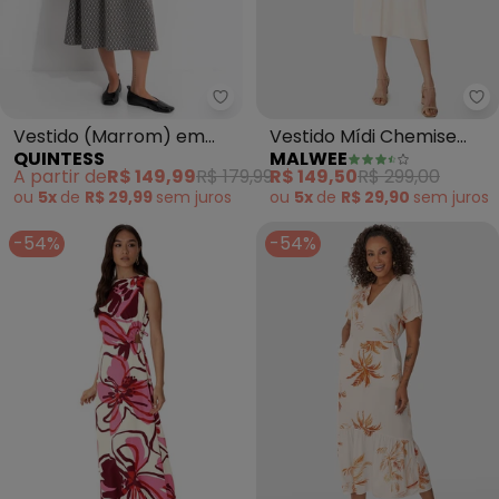
Quintess - Vestido (Marrom) e
Ma
Vestido (Marrom) em
Vestido Mídi Chemise
QUINTESS
MALWEE
Malha Jacquard
(Off White)
A partir de
R$ 149,99
R$ 179,99
R$ 149,50
R$ 299,00
ou
5x
de
R$ 29,99
sem
juros
ou
5x
de
R$ 29,90
sem
juros
-54%
-54%