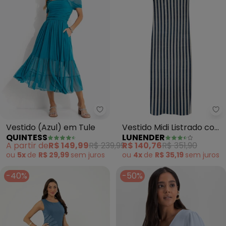
Quintess - Vestido (Azul) em Tu
Lu
Vestido (Azul) em Tule
Vestido Midi Listrado com
QUINTESS
LUNENDER
Fenda Lateral (Azul)
A partir de
R$ 149,99
R$ 239,99
R$ 140,76
R$ 351,90
ou
5x
de
R$ 29,99
sem
juros
ou
4x
de
R$ 35,19
sem
juros
-40%
-50%