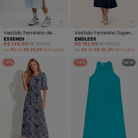
Essendi - Vestido Feminino de A
En
Vestido Feminino de
Vestido Feminino Super
ESSENDI
ENDLESS
Alcinha (Azul)
Midi Evasê Liso (Azul)
R$ 149,95
R$ 299,99
R$ 161,99
R$ 209,99
ou
5x
de
R$ 29,99
sem
juros
ou
5x
de
R$ 32,39
sem
juros
-11%
-14%
NEW