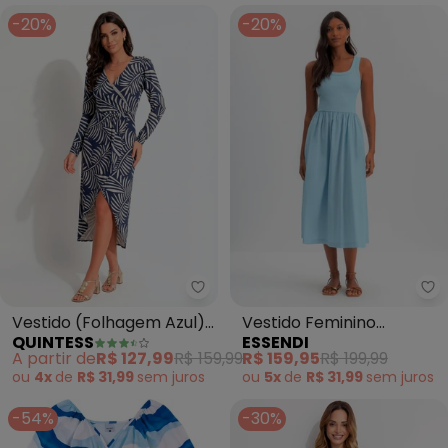
-20%
-20%
Quintess - Vestido (Folhagem A
Es
Vestido (Folhagem Azul)
Vestido Feminino
QUINTESS
ESSENDI
em Malha de Viscose
Canelado (Azul)
A partir de
R$ 127,99
R$ 159,99
R$ 159,95
R$ 199,99
ou
4x
de
R$ 31,99
sem
juros
ou
5x
de
R$ 31,99
sem
juros
-54%
-30%