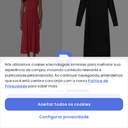
Malwee - Vestido Mídi Evasê (
Ma
Nós utilizamos cookies e tecnologias similares para melhorar sua
Vestido Mídi Evasê
Vestido Feminino Midi
experiência de compra, incluindo conteúdo relevante e
publicidade personalizada. Ao continuar navegando, entendemos
MALWEE
MARIALÍCIA
Compre pelo app e ganhe
12% OFF + frete grátis
(Vermelho)
Acetinado (Preto)
R$ 127,60
R$ 319,00
R$ 159,90
que você está ciente e concorda com a nossa
Política de
na sua primeira compra
ou
4x
de
R$ 31,90
sem
juros
ou
5x
de
R$ 31,98
sem
juros
Privacidade
para saber mais.
Use o cupom
BEMVINDA
-54%
-60%
Baixar app Posthaus
Aceitar todos os cookies
Agora não
Configurar privacidade