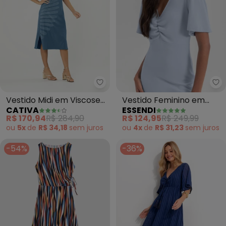
Cativa - Vestido Midi em Viscose
Es
Vestido Midi em Viscose
Vestido Feminino em
CATIVA
ESSENDI
(Azul)
Malha (Azul)
R$ 170,94
R$ 284,90
R$ 124,95
R$ 249,99
ou
5x
de
R$ 34,18
sem
juros
ou
4x
de
R$ 31,23
sem
juros
-54%
-36%