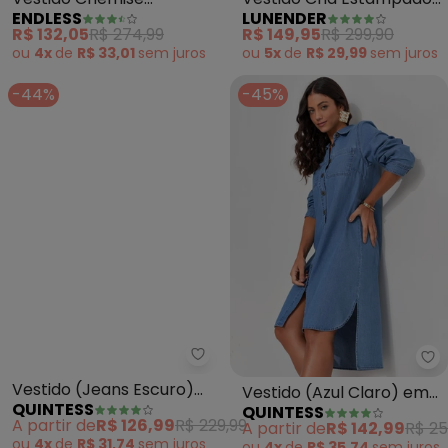
ENDLESS
LUNENDER
Feminino com Botões
com Mangas 3/4 (Azul)
R$ 132,05
R$ 274,99
R$ 149,95
R$ 299,90
(Azul)
ou
4x
de
R$ 33,01
sem
juros
ou
5x
de
R$ 29,99
sem
juros
-44%
-45%
Quintess - Vestido (Jeans Escu
Vestido (Jeans Escuro)
Vestido (Azul Claro) em
QUINTESS
QUINTESS
em Jeans
Jeans Leve
A partir de
R$ 126,99
R$ 229,99
A partir de
R$ 142,99
R$ 25
ou
4x
de
R$ 31,74
sem
juros
ou
4x
de
R$ 35,74
sem
juros