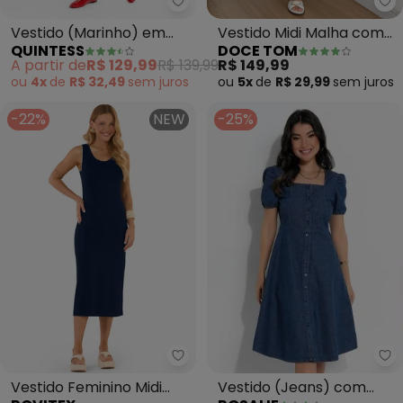
Quintess - Vestido (Marinho) 
Do
Vestido (Marinho) em
Vestido Midi Malha com
QUINTESS
DOCE TOM
Moletom
Fenda Lateral (Azul)
A partir de
R$ 129,99
R$ 139,99
R$ 149,99
ou
4x
de
R$ 32,49
sem
juros
ou
5x
de
R$ 29,99
sem
juros
-22%
NEW
-25%
Ro
Rovitex - Vestido Feminino Midi
Vestido (Jeans) com
Vestido Feminino Midi