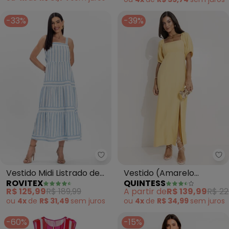
-33%
-39%
Rovitex - Vestido Midi Listrado d
Qu
Vestido Midi Listrado de
Vestido (Amarelo
ROVITEX
QUINTESS
Alça Aishty (Azul)
Manteiga) em Viscose
R$ 125,99
R$ 189,99
A partir de
R$ 139,99
R$ 22
Plana Sarjada
ou
4x
de
R$ 31,49
sem
juros
ou
4x
de
R$ 34,99
sem
juros
-60%
-15%