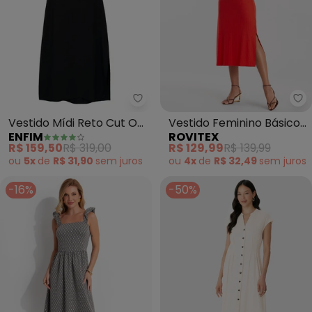
Enfim - Vestido Mídi Reto Cut O
Ro
Vestido Mídi Reto Cut Out
Vestido Feminino Básico
ENFIM
ROVITEX
(Preto)
Midi em Ribana
R$ 159,50
R$ 319,00
R$ 129,99
R$ 139,99
(Vermelho)
ou
5x
de
R$ 31,90
sem
juros
ou
4x
de
R$ 32,49
sem
juros
-16%
-50%