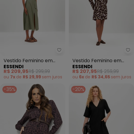
Essendi - Vestido Feminino em 
Es
Vestido Feminino em
Vestido Feminino em
ESSENDI
ESSENDI
Meia Malha (Verde)
Viscose (Marrom)
R$ 209,95
R$ 299,99
R$ 207,95
R$ 259,99
ou
7x
de
R$ 29,99
sem
juros
ou
6x
de
R$ 34,65
sem
juros
-35%
-20%