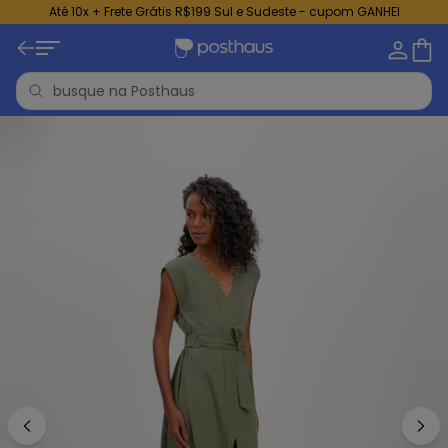
Até 10x + Frete Grátis R$199 Sul e Sudeste - cupom GANHEI