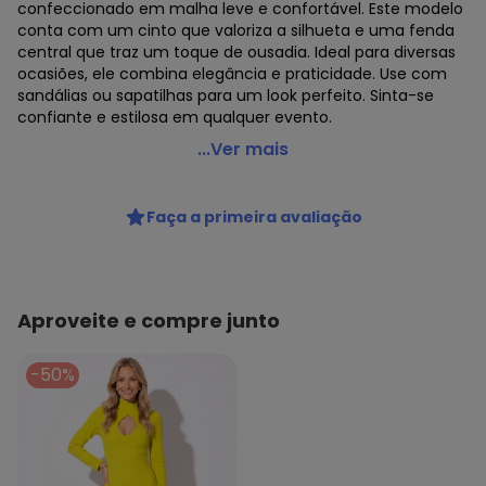
confeccionado em malha leve e confortável. Este modelo
conta com um cinto que valoriza a silhueta e uma fenda
central que traz um toque de ousadia. Ideal para diversas
ocasiões, ele combina elegância e praticidade. Use com
sandálias ou sapatilhas para um look perfeito. Sinta-se
confiante e estilosa em qualquer evento.
Essendi - Vestido Feminino em Meia Malha Verde
...Ver mais
Código do produto: 8346758
Modelagem: Ampla
Faça a primeira avaliação
Forro: Não
Decote Frente : Redondo
Decote Costas: Redondo
Fornecedor: BRANDILI TÊXTIL LTDA / CNPJ 84.229.889/0001-
73
Aproveite e compre junto
Feito: Brasil
Cuidados para conservação do produto: Não usar
-50%
alvejante a base de cloro
Tecido: Malha
Composição: 100% Algodão
Histórico de preços