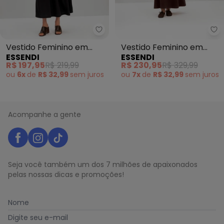
Essendi - Vestido Feminino em 
Es
Vestido Feminino em
Vestido Feminino em
ESSENDI
ESSENDI
Ribana (Preto)
Alfaiataria (Marrom)
R$ 197,95
R$ 219,99
R$ 230,95
R$ 329,99
ou
6x
de
R$ 32,99
sem
juros
ou
7x
de
R$ 32,99
sem
juros
Acompanhe a gente
Seja você também um dos 7 milhões de apaixonados
pelas nossas dicas e promoções!
Nome
Digite seu e-mail