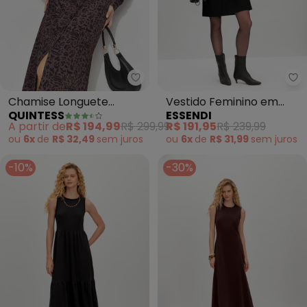
Quintess - Chamise Longuete An
Es
Chamise Longuete
Vestido Feminino em
QUINTESS
ESSENDI
Animal Print em
Alfaiataria (Preto)
A partir de
R$ 194,99
R$ 299,99
R$ 191,95
R$ 239,99
Alfaiataria com Botões
ou
6x
de
R$ 32,49
sem
juros
ou
6x
de
R$ 31,99
sem
juros
-10%
-30%